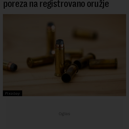
poreza na registrovano oružje
Pixabay