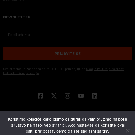
NEWSLETTER
PRIJAVITE SE
Ova stranica je zaštićena sa reCAPTCHA i primenjuju se
Google Politika privatnosti
i
Uslovi korišćenja usluge
Koristimo kolačiće kako bismo osigurali da vam pružimo najbolje
iskustvo na našoj veb stranici. Ako nastavite da koristite ovaj
sajt, pretpostavićemo da ste saglasni sa tim.