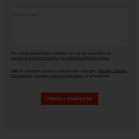
Pre slanja komentara, molimo vas da se upoznate sa
pravilima komentarisanja i pravilima korišćenja sajta.
Sajt je zaštićen pomocu reCaptcha i Google.
Google Politika
Privatnosti
i
Google Uslovi Korišćenja
su primenjeni.