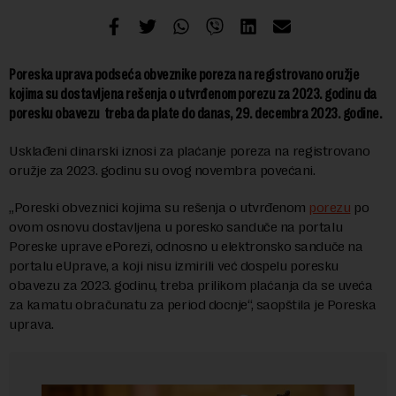
Poreska uprava podseća obveznike poreza na registrovano oružje
kojima su dostavljena rešenja o utvrđenom porezu za 2023. godinu da
poresku obavezu treba da plate do danas, 29. decembra 2023. godine.
Usklađeni dinarski iznosi za plaćanje poreza na registrovano
oružje za 2023. godinu su ovog novembra povećani.
„Poreski obveznici kojima su rešenja o utvrđenom
porezu
po
ovom osnovu dostavljena u poresko sanduče na portalu
Poreske uprave ePorezi, odnosno u elektronsko sanduče na
portalu eUprave, a koji nisu izmirili već dospelu poresku
obavezu za 2023. godinu, treba prilikom plaćanja da se uveća
za kamatu obračunatu za period docnje“, saopštila je Poreska
uprava.