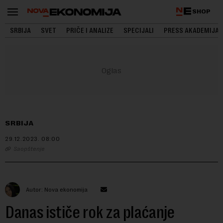
SHOP
SRBIJA
SVET
PRIČE I ANALIZE
SPECIJALI
PRESS AKADEMIJA
SRBIJA
29.12.2023.
08:00
Saopštenje
Autor: Nova ekonomija
Danas ističe rok za plaćanje