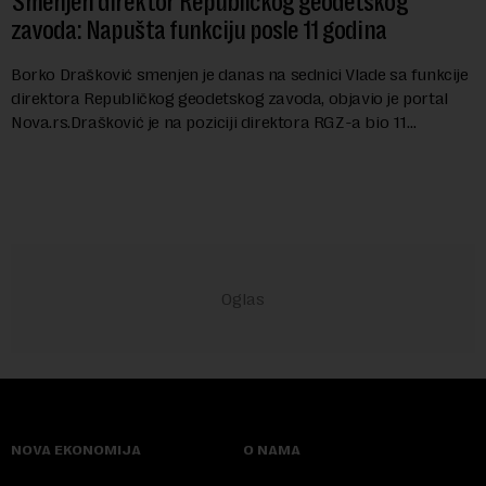
Smenjen direktor Republičkog geodetskog
zavoda: Napušta funkciju posle 11 godina
Borko Drašković smenjen je danas na sednici Vlade sa funkcije
direktora Republičkog geodetskog zavoda, objavio je portal
Nova.rs.Drašković je na poziciji direktora RGZ-a bio 11
godina.Kako piše Nova....
NOVA EKONOMIJA
O NAMA