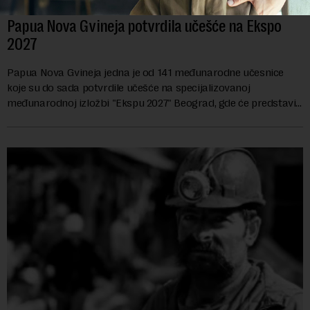
Papua Nova Gvineja potvrdila učešće na Ekspo
2027
Papua Nova Gvineja jedna je od 141 međunarodne učesnice
koje su do sada potvrdile učešće na specijalizovanoj
međunarodnoj izložbi "Ekspu 2027" Beograd, gde će predstaviti
i kao državu sa najvećom jezičkom ra...