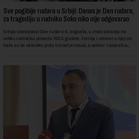
Sve pogibije rudara u Srbiji: Danas je Dan rudara,
za tragediju u rudniku Soko niko nije odgovarao
Srbija obeležava Dan rudara 6. avgusta, u znak sećanja na
veliku radničku pobedu 1903. godine. Zemlja i odnosi u njoj od
tada su se nekoliko puta transformisali, a sektor rudarstva
danas karakterišu velike r...