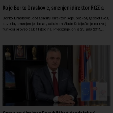
Ko je Borko Drašković, smenjeni direktor RGZ-a
Borko Drašković, dosadašnji direktor Republičkog geodetskog
zavoda, smenjen je danas, odlukom Vlade Srbije.On je na ovoj
funkciji proveo čak 11 godina. Preciznije, on je 23. jula 2015.
izabran za v.d. di...