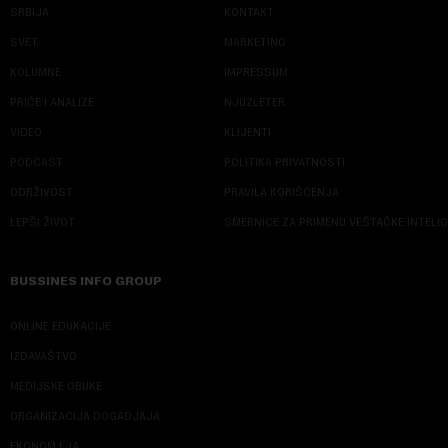
SRBIJA
KONTAKT
SVET
MARKETING
KOLUMNE
IMPRESSUM
PRIČE I ANALIZE
NJUZLETER
VIDEO
KLIJENTI
PODCAST
POLITIKA PRIVATNOSTI
ODRŽIVOST
PRAVILA KORIŠĆENJA
LEPŠI ŽIVOT
SMERNICE ZA PRIMENU VEŠTAČKE INTELI
BUSSINES INFO GROUP
ONLINE EDUKACIJE
IZDAVAŠTVO
MEDIJSKE OBUKE
ORGANIZACIJA DOGADJAJA
EKONOM I JA