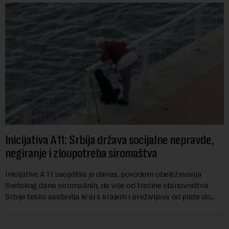
Inicijativa A11: Srbija država socijalne nepravde,
negiranje i zloupotreba siromaštva
Inicijative A 11 saopštila je danas, povodom obeležavanja
Svetskog dana siromašnih, da više od trećine stanovništva
Srbije teško sastavlja kraj s krajem i preživljava od plate do
plate.U saopštenju piše ...