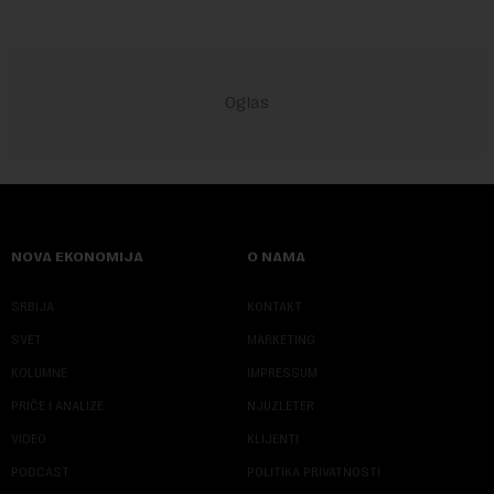
NOVA EKONOMIJA
O NAMA
SRBIJA
KONTAKT
SVET
MARKETING
KOLUMNE
IMPRESSUM
PRIČE I ANALIZE
NJUZLETER
VIDEO
KLIJENTI
PODCAST
POLITIKA PRIVATNOSTI