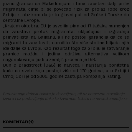
južnu granicu sa Makedonijom i time zaustavi dalji priliv
migranata, čime bi se povećao rizik za prolaz robe kroz
Srbiju, s obzirom da je to glavni put od Grčke i Turske do
centralne Evrope.
„Krajem oktobra, EU je usvojila plan od 17 tačaka namenjen
da zaustavi protok migranata, uključujući i izgradnju
prihvatilišta na Balkanu, ali ne postoji garancija da će se
migranti tu zaustaviti, naročito što više stotine hiljada njih
ide dalje ka Evropi. Kao rezultat toga za Srbiju je zatvaranje
granice možda i jedina održiva alternativa velikom
nagomilavanju ljudi u zemlji“, procena je DiB.
Dun & Bradstreet (D&B) je najveća i najstarija bonitetna
kuća na svetu koja postoji više od 170 godina, a u Srbiji i
Crnoj Gori je od 2006. godine zastupa kompanija Rating.
Preuzimanje delova teksta je dozvoljeno, ali uz obavezno navođenje
izvora i uz postavljanje linka ka izvornom tekstu na novaekonomija.rs
KOMENTAR(1)