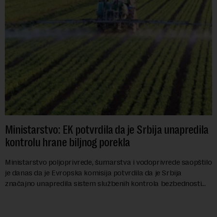
Ministarstvo: EK potvrdila da je Srbija unapredila
kontrolu hrane biljnog porekla
Ministarstvo poljoprivrede, šumarstva i vodoprivrede saopštilo
je danas da je Evropska komisija potvrdila da je Srbija
značajno unapredila sistem službenih kontrola bezbednosti
hrane biljnog porekla, te da k...