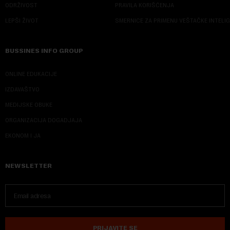
ODRŽIVOST
PRAVILA KORIŠĆENJA
LEPŠI ŽIVOT
SMERNICE ZA PRIMENU VEŠTAČKE INTELI
BUSSINES INFO GROUP
ONLINE EDUKACIJE
IZDAVAŠTVO
MEDIJSKE OBUKE
ORGANIZACIJA DOGADJAJA
EKONOM I JA
NEWSLETTER
PRIJAVITE SE