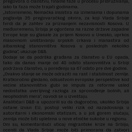
pregovora o članstvu, finalne faze u procesu pridruživanja,
iako ta faza može trajati godinama.
„Istovremeno, Nemačka insistira na izmenama i dopunama
poglavlja 35 pregovaračkog okvira, za koji Vlada Srbije
tvrdi da je zahtev za priznanjem nezavisnosti Kosova. U
međuvremenu, Srbija je ogorčena na razne države zapadne
Evrope koje su glasale za prijem Kosovo u Unesko, uprkos
masovnom uništavanju srpskih crkava i manastira od
albanskog stanovništva Kosova u poslednjih nekoliko
godina“, ukazuje D&B.
Dodaje se da podrška građana za članstvo u EU opada,
tako da danas manje od 40 odsto stanovništva u Srbiji
podržava članstvo, u poređenju sa 67 odsto pre dve godine.
„Ovakvo stanje se može odraziti na rast i stabilnost zemlje.
Kratkoročno gledano, odsustvom evropske perspektive kod
većine stanovništva gubi se impuls za reforme usled
nedostatka uverljivog razloga za sprovođenje bolnih, ali
neophodnih mera“, navodi se u izveštaju.
Analitičari D&B-a upozorili su da dugoročno, ukoliko Srbija
ostane izvan EU, postoji veliki rizik od nazadovanja u
autoritarni i ekonomski etatizam, a u još gorem slučaju,
zemlja može biti upletena u nove etničke sukobe u regionu.
Oni su, komentarišući uticaj migrantske krize na Srbiju,
ocenili da Vlada Srbije može biti primorana da zatvori