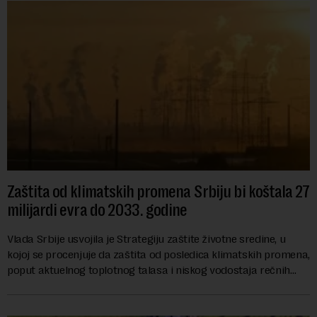
Zaštita od klimatskih promena Srbiju bi koštala 27
milijardi evra do 2033. godine
Vlada Srbije usvojila je Strategiju zaštite životne sredine, u
kojoj se procenjuje da zaštita od posledica klimatskih promena,
poput aktuelnog toplotnog talasa i niskog vodostaja rečnih
slivova, zahteva inve...