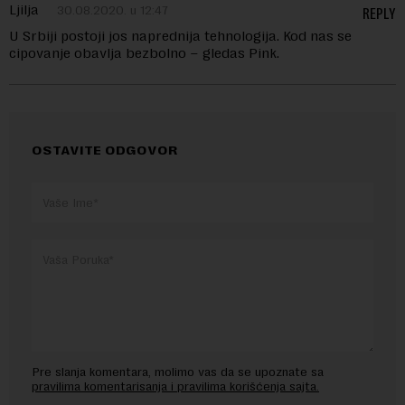
Ljilja
30.08.2020. u 12:47
REPLY
U Srbiji postoji jos naprednija tehnologija. Kod nas se
cipovanje obavlja bezbolno – gledas Pink.
OSTAVITE ODGOVOR
Pre slanja komentara, molimo vas da se upoznate sa
pravilima komentarisanja i pravilima korišćenja sajta.