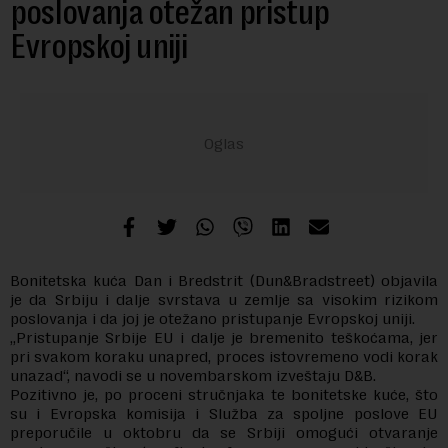
poslovanja otežan pristup
Evropskoj uniji
Bonitetska kuća Dan i Bredstrit (Dun&Bradstreet) objavila
je da Srbiju i dalje svrstava u zemlje sa visokim rizikom
poslovanja i da joj je otežano pristupanje Evropskoj uniji.
„Pristupanje Srbije EU i dalje je bremenito teškoćama, jer
pri svakom koraku unapred, proces istovremeno vodi korak
unazad“, navodi se u novembarskom izveštaju D&B.
Pozitivno je, po proceni stručnjaka te bonitetske kuće, što
su i Evropska komisija i Služba za spoljne poslove EU
preporučile u oktobru da se Srbiji omogući otvaranje