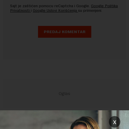
Sajt je zaštićen pomocu reCaptcha i Google.
Google Politika
Privatnosti
i
Google Uslovi Korišćenja
su primenjeni.
POVEZANI SADRŽAJI
x