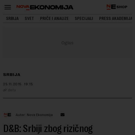
SHOP
SRBIJA
SVET
PRIČE I ANALIZE
SPECIJALI
PRESS AKADEMIJA
SRBIJA
25.11.2015.
19:15
Beta
Autor: Nova Ekonomija
D&B: Srbiji zbog rizičnog