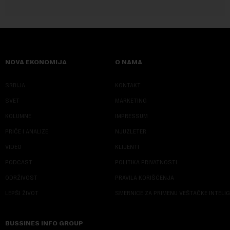
NOVA EKONOMIJA
O NAMA
SRBIJA
KONTAKT
SVET
MARKETING
KOLUMNE
IMPRESSUM
PRIČE I ANALIZE
NJUZLETER
VIDEO
KLIJENTI
PODCAST
POLITIKA PRIVATNOSTI
ODRŽIVOST
PRAVILA KORIŠĆENJA
LEPŠI ŽIVOT
SMERNICE ZA PRIMENU VEŠTAČKE INTELI
BUSSINES INFO GROUP