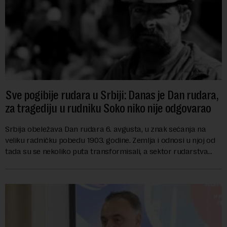
Sve pogibije rudara u Srbiji: Danas je Dan rudara,
za tragediju u rudniku Soko niko nije odgovarao
Srbija obeležava Dan rudara 6. avgusta, u znak sećanja na
veliku radničku pobedu 1903. godine. Zemlja i odnosi u njoj od
tada su se nekoliko puta transformisali, a sektor rudarstva
danas karakterišu velike r...