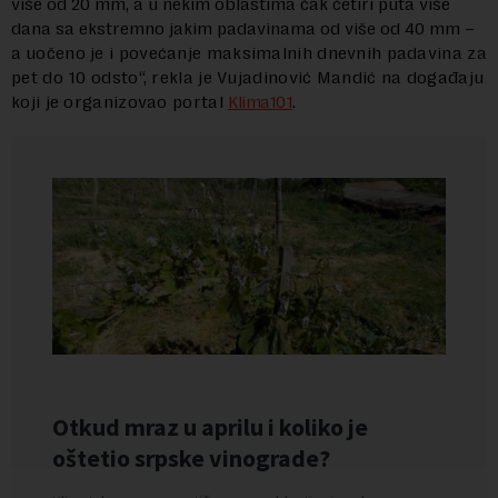
više od 20 mm, a u nekim oblastima čak četiri puta više
dana sa ekstremno jakim padavinama od više od 40 mm –
a
uočeno je i povećanje maksimalnih dnevnih padavina za
pet do 10 odsto“,
rekla je Vujadinović Mandić na događaju
koji je organizovao portal
Klima101
.