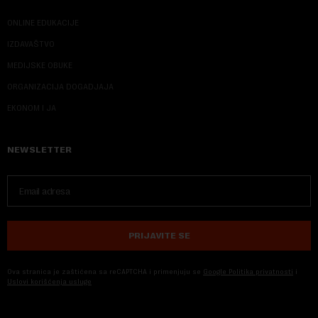
ONLINE EDUKACIJE
IZDAVAŠTVO
MEDIJSKE OBUKE
ORGANIZACIJA DOGADJAJA
EKONOM I JA
NEWSLETTER
PRIJAVITE SE
Ova stranica je zaštićena sa reCAPTCHA i primenjuju se
Google Politika privatnosti
i
Uslovi korišćenja usluge