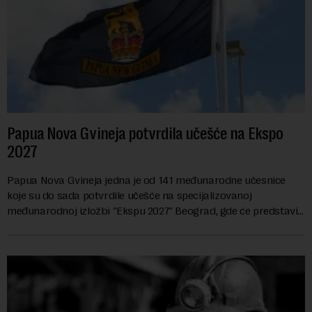
Papua Nova Gvineja potvrdila učešće na Ekspo
2027
Papua Nova Gvineja jedna je od 141 međunarodne učesnice
koje su do sada potvrdile učešće na specijalizovanoj
međunarodnoj izložbi "Ekspu 2027" Beograd, gde će predstaviti
i kao državu sa najvećom jezičkom ra...