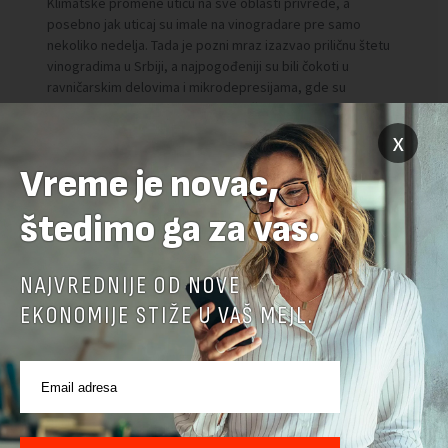
x
Vreme je novac,
štedimo ga za vas.
NAJVREDNIJE OD NOVE
EKONOMIJE STIŽE U VAŠ MEJL.
Preuzimanje delova teksta je dozvoljeno, ali uz obavezno navođenje
izvora i uz postavljanje linka ka izvornom tekstu na novaekonomija.rs
TEMA:
KLIMATSKE PROMENE
POPLAVE
POPLAVE 2014.