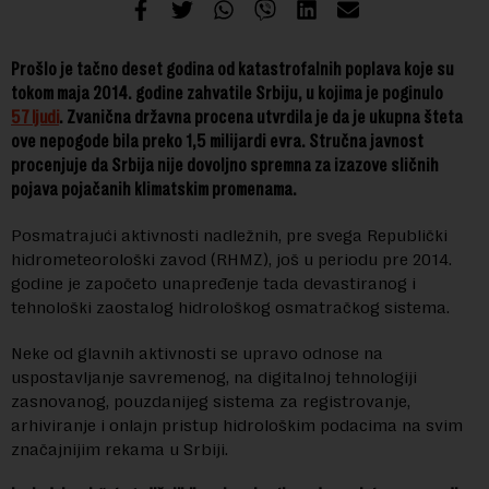
Prošlo je tačno deset godina od katastrofalnih poplava koje su
tokom maja 2014. godine zahvatile Srbiju, u kojima je poginulo
57 ljudi
. Zvanična državna procena utvrdila je da je ukupna šteta
ove nepogode bila preko 1,5 milijardi evra. Stručna javnost
procenjuje da Srbija nije dovoljno spremna za izazove sličnih
pojava pojačanih klimatskim promenama.
Posmatrajući aktivnosti nadležnih, pre svega Republički
hidrometeorološki zavod (RHMZ), još u periodu pre 2014.
godine je započeto unapređenje tada devastiranog i
tehnološki zaostalog hidrološkog osmatračkog sistema.
Neke od glavnih aktivnosti se upravo odnose na
uspostavljanje savremenog, na digitalnoj tehnologiji
zasnovanog, pouzdanijeg sistema za registrovanje,
arhiviranje i onlajn pristup hidrološkim podacima na svim
značajnijim rekama u Srbiji.