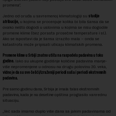
promena“.
Jedno od oruđa u savremenoj klimatologiji su
studije
atribucije,
u kojima se procenjuje kolika bi bila šansa da se
ovako nešto dogodi u uslovima u kojima se nisu dogodile
promene klime (bez porasta prosečne temperature i sl.).
Ako se ispostavi da je šansa izrazito mala – onda se
katastrofa može pripisati uticaju klimatskih promena.
Promene klime u Srbiji znatno utiču na raspodelu padavina u toku
godine.
Iako su ukupne godišnje količine padavina manje-
više nepromenjene u odnosu na drugu polovinu 20. veka,
vidno je da su sve češći/izraženiji periodi suša i periodi ekstremnih
padavina.
Pre samo godinu dana, Srbija je imala talas ekstremnih
padavina, kada je na desetine
opština proglasilo vanrednu
situaciju.
„Već sada imamo duplo više dana sa jakim padavinama od