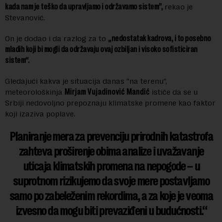
kada nam je teško da upravljamo i održavamo sistem”,
rekao je
Stevanović.
On je dodao i da razlog za to
„nedostatak kadrova, i to posebno
mladih koji bi mogli da održavaju ovaj ozbiljan i visoko sofisticiran
sistem“.
Gledajući kakva je situacija danas “na terenu”,
meteorološkinja
Mirjam Vujadinović Mandić
ističe da se u
Srbiji nedovoljno prepoznaju klimatske promene kao faktor
koji izaziva poplave.
Planiranje mera za prevenciju prirodnih katastrofa
zahteva proširenje obima analize i uvažavanje
uticaja klimatskih promena na nepogode – u
suprotnom rizikujemo da svoje mere postavljamo
samo po zabeleženim rekordima, a za koje je veoma
izvesno da mogu biti prevaziđeni u budućnosti.