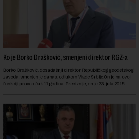
Ko je Borko Drašković, smenjeni direktor RGZ-a
Borko Drašković, dosadašnji direktor Republičkog geodetskog
zavoda, smenjen je danas, odlukom Vlade Srbije.On je na ovoj
funkciji proveo čak 11 godina. Preciznije, on je 23. jula 2015.
izabran za v.d. di...