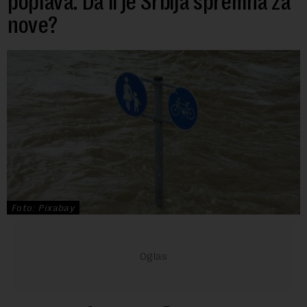
poplava: Da li je Srbija spremna za
nove?
Foto: Pixabay