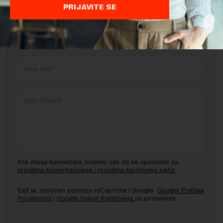
PRIJAVITE SE
OSTAVITE ODGOVOR
Pre slanja komentara, molimo vas da se upoznate sa
pravilima komentarisanja i pravilima korišćenja sajta.
Sajt je zaštićen pomocu reCaptcha i Google.
Google Politika
Privatnosti
i
Google Uslovi Korišćenja
su primenjeni.