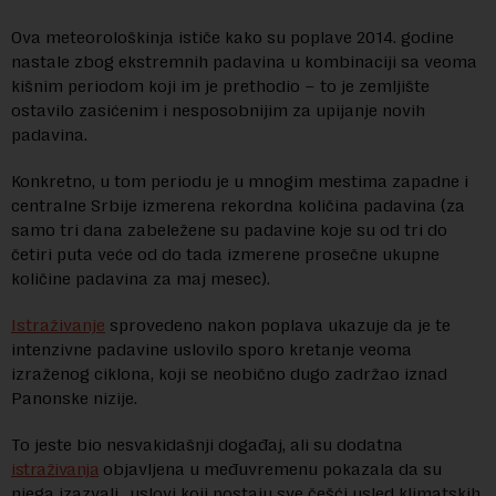
Ova meteorološkinja ističe kako su poplave 2014. godine
nastale zbog ekstremnih padavina u kombinaciji sa veoma
kišnim periodom koji im je prethodio – to je zemljište
ostavilo zasićenim i nesposobnijim za upijanje novih
padavina.
Konkretno, u tom periodu je u mnogim mestima zapadne i
centralne Srbije izmerena rekordna količina padavina (za
samo tri dana zabeležene su padavine koje su od tri do
četiri puta veće od do tada izmerene prosečne ukupne
količine padavina za maj mesec).
Istraživanje
sprovedeno nakon poplava ukazuje
da je te
intenzivne padavine uslovilo sporo kretanje veoma
izraženog ciklona, koji se neobično dugo zadržao iznad
Panonske nizije.
To jeste bio nesvakidašnji događaj, ali su dodatna
istraživanja
objavljena u međuvremenu pokazala da su
njega izazvali „uslovi koji postaju sve češći usled klimatskih