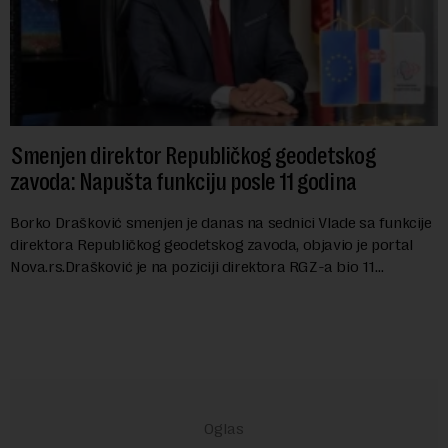
Smenjen direktor Republičkog geodetskog
zavoda: Napušta funkciju posle 11 godina
Borko Drašković smenjen je danas na sednici Vlade sa funkcije
direktora Republičkog geodetskog zavoda, objavio je portal
Nova.rs.Drašković je na poziciji direktora RGZ-a bio 11
godina.Kako piše Nova....