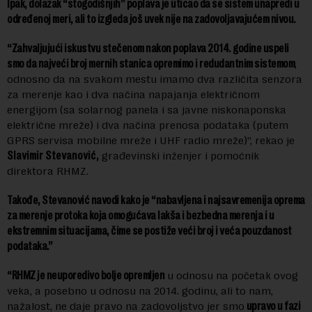
Ipak, dolazak “stogodišnjih” poplava je uticao da se sistem unapredi u
određenoj meri, ali to izgleda još uvek nije na zadovoljavajućem nivou.
“Zahvaljujući iskustvu stečenom nakon poplava 2014. godine uspeli
smo da najveći broj mernih stanica opremimo i redudantnim sistemom
,
odnosno da na svakom mestu imamo dva različita senzora
za merenje kao i dva načina napajanja električnom
energijom (sa solarnog panela i sa javne niskonaponska
električne mreže) i dva načina prenosa podataka (putem
GPRS servisa mobilne mreže i UHF radio mreže)”, rekao je
Slavimir Stevanović
,
građevinski inženjer i pomoćnik
direktora RHMZ.
Takođe, Stevanović navodi kako je “nabavljena i najsavremenija oprema
za merenje protoka koja omogućava lakša i bezbedna merenja i u
ekstremnim situacijama, čime se postiže veći broj i veća pouzdanost
podataka.”
“RHMZ je neuporedivo bolje opremljen
u odnosu na početak ovog
veka, a posebno u odnosu na 2014. godinu, ali to nam,
nažalost, ne daje pravo na zadovoljstvo jer smo
upravo u fazi