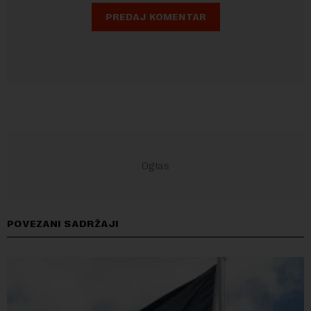
POVEZANI SADRŽAJI