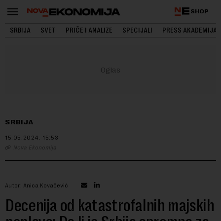
SHOP
SRBIJA
SVET
PRIČE I ANALIZE
SPECIJALI
PRESS AKADEMIJA
SRBIJA
15.05.2024.
15:53
Nova Ekonomija
Autor: Anica Kovačević
Decenija od katastrofalnih majskih