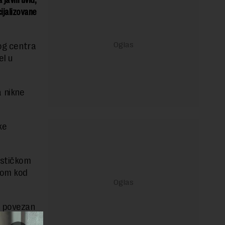
 javni uvid,
ijalizovane
kog centra
el u
 nikne
ke
ističkom
jom kod
e povezan
a će preko