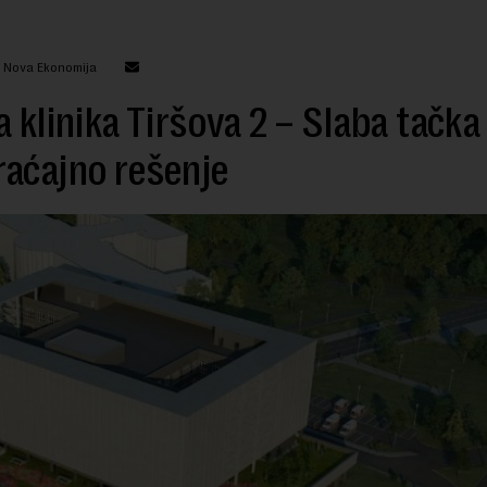
: Nova Ekonomija
a klinika Tiršova 2 – Slaba tačka
aćajno rešenje