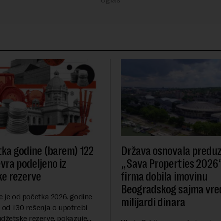
ka godine (barem) 122
Država osnovala predu
evra podeljeno iz
„Sava Properties 2026“
e rezerve
firma dobila imovinu
Beogradskog sajma vre
e je od početka 2026. godine
milijardi dinara
 od 130 rešenja o upotrebi
udžetske rezerve, pokazuje