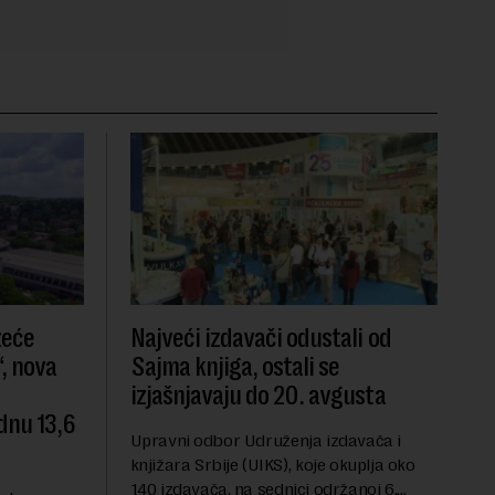
zeće
Najveći izdavači odustali od
, nova
Sajma knjiga, ostali se
izjašnjavaju do 20. avgusta
dnu 13,6
Upravni odbor Udruženja izdavača i
knjižara Srbije (UIKS), koje okuplja oko
140 izdavača, na sednici održanoj 6.