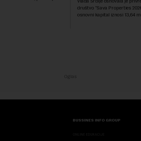
Vlada Srbije osnovala je priv
dija Slobodne Evrope (RSE). U
društvo "Sava Properties 2026",
rešenja ne navodi se tačan
osnovni kapital iznosi 13,64 mi
 ...
dinara, a u koji je kao nenovča
unela brojne katastarske parc
objekte u okviru kompl...
BUSSINES INFO GROUP
ONLINE EDUKACIJE