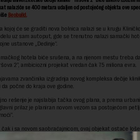
radnju univerzitetske dečije klinike “Tiršova 2” biće uskoro izložen na
kat nalaziće se 400 metara udaljen od postojećeg objekta ove spec
piše
Beobuild.
a kojoj će se graditi nova bolnica nalazi se u krugu Klinič
a delu uz sam autoput, gde se trenutno nalazi samački hot
ojne ustanove „Dedinje“.
mačkog hotela biće srušena, a na njenom mestu treba da
iršova 2”, ambiciozni projekat vredan čak 75 miliona evra.
avama zvančinika izgradnja novog kompleksa dečije klini
i da počne do kraja ove godine.
no rešenje je najslabija tačka ovog plana, a prema urban
glavni prilaz je planiran novom vezom sa postojećom petl
moći”.
čak i sa novom saobraćajnicom, ovaj objekat ostaće loš
ristupačan sve do izgradnje takozvane “Transverzale”, koj