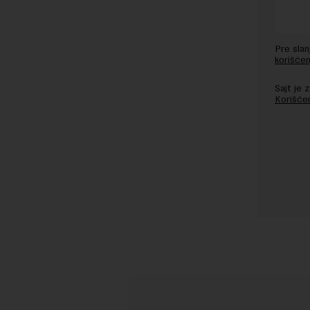
Pre sla
korišćen
Sajt je
Korišće