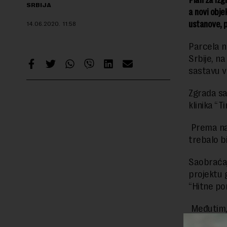
Plan za izg
SRBIJA
a novi obje
ustanove, 
14.06.2020.
11:58
Parcela n
Srbije, n
sastavu v
Zgrada sa
klinika “T
Prema naj
trebalo b
Saobraćaj
projektu 
“Hitne po
Međutim, 
i slabo p