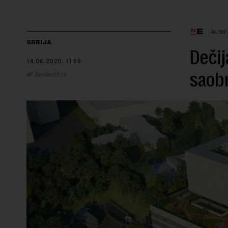
Autor
SRBIJA
Dečij
14.06.2020.
11:58
saobr
Beobuild.rs