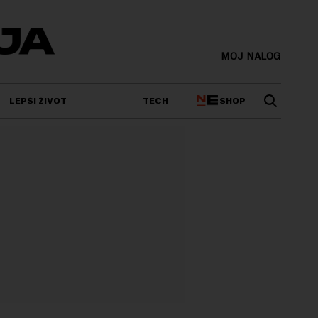
MOJ NALOG
SHOP
LEPŠI ŽIVOT
TECH