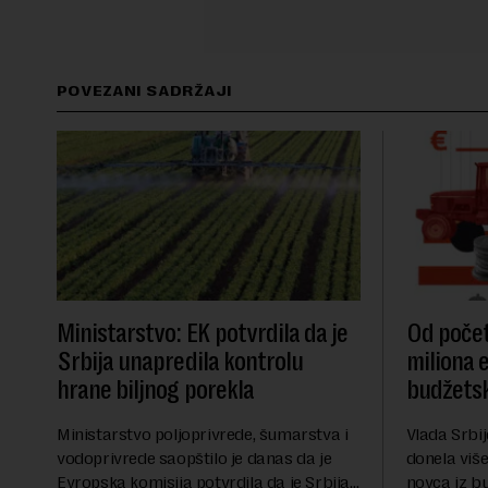
POVEZANI SADRŽAJI
Ministarstvo: EK potvrdila da je
Od počet
Srbija unapredila kontrolu
miliona 
hrane biljnog porekla
budžetsk
Ministarstvo poljoprivrede, šumarstva i
Vlada Srbij
vodoprivrede saopštilo je danas da je
donela više
Evropska komisija potvrdila da je Srbija
novca iz b