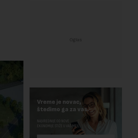
Vreme je novac,
štedimo ga za vas.
NAJVREDNIJE OD NOVE
EKONOMIJE STIŽE U VAŠ MEJL.