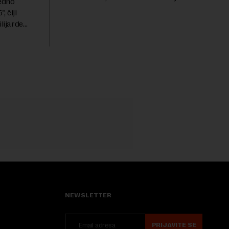
redno
avgusta sugerisao je svojim članicama
 čiji
da odustanu od učešća na predstojećem
lijarde
Sajmu knjiga. Vrem...
ni ulog
ele i
NEWSLETTER
PRIJAVITE SE