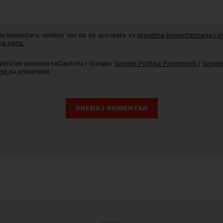
nja komentara, molimo vas da se upoznate sa
pravilima komentarisanja i p
ja sajta.
 zaštićen pomocu reCaptcha i Google.
Google Politika Privatnosti
i
Google
nja
su primenjeni.