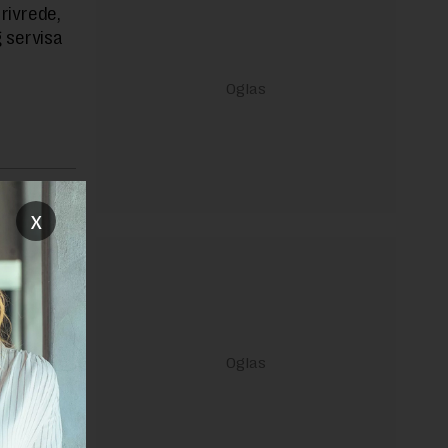
privrede,
g servisa
janje linka
x