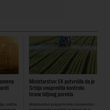
promena
Ministarstvo: EK potvrdila da je
jardi
Srbija unapredila kontrolu
hrane biljnog porekla
iju zaštite
Ministarstvo poljoprivrede, šumarstva i
cenjuje da
vodoprivrede saopštilo je danas da je