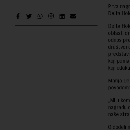
Prva nagr
Delta Hol
Delta Hol
oblasti d
odnos pre
društveno
predstavi
koji poma
koji eduk
Marija Des
povodom
„Mi u kom
nagradu o
naše stra
O dodeli n