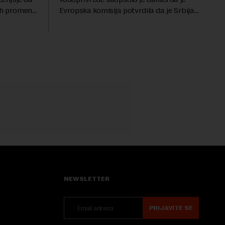
ih promena,
Evropska komisija potvrdila da je Srbija
asa i
značajno unapredila sistem službenih
va, zahteva
kontrola bezbednosti hrane biljnog
porekla, te da k...
NEWSLETTER
PRIJAVITE SE