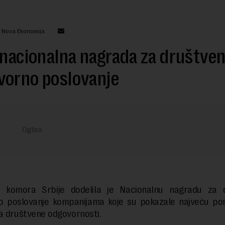
: Nova Ekonomija
 nacionalna nagrada za društve
vorno poslovanje
a komora Srbije dodelila je Nacionalnu nagradu za 
o poslovanje kompanijama koje su pokazale najveću po
a društvene odgovornosti.