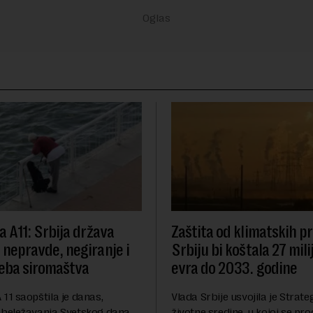
va A11: Srbija država
Zaštita od klimatskih 
e nepravde, negiranje i
Srbiju bi koštala 27 mili
eba siromaštva
evra do 2033. godine
A 11 saopštila je danas,
Vlada Srbije usvojila je Strateg
beležavanja Svetskog dana
životne sredine, u kojoj se pro