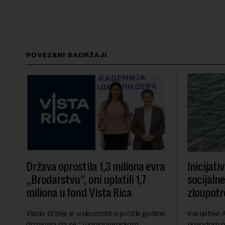
POVEZANI SADRŽAJI
Država oprostila 1,3 miliona evra
Inicijati
„Brodarstvu“, oni uplatili 1,7
socijaln
miliona u fond Vista Rica
zloupotr
Vlada Srbije je u decembru prošle godine
Inicijative 
dozvolila da se "Jugoslovenskom
povodom o