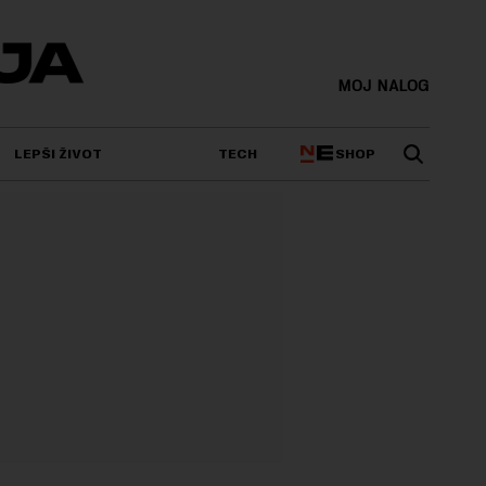
MOJ NALOG
SHOP
LEPŠI ŽIVOT
TECH