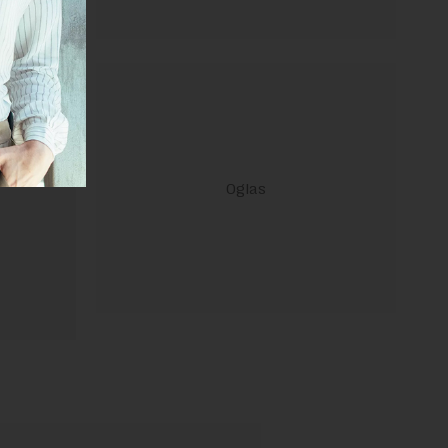
ravilima
 Uslovi