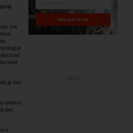
paniji
PRIJAVITE SE
irao sve
nima,
šku
olding je
budućnost
udućnost
ila je tim
emo ovakvu
li deo
stva