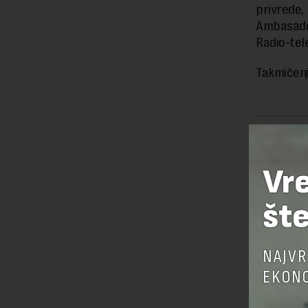
privrede, 
Ambasador
Radio-tele
Takmičenj
Preuzimanje 
ka izvornom
Vr
šte
OSTAVI
NAJVR
EKONO