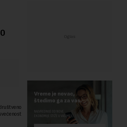
no
Vreme je novac,
štedimo ga za vas.
društveno
NAJVREDNIJE OD NOVE
svećenost
EKONOMIJE STIŽE U VAŠ MEJL.