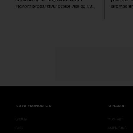
rečnom brodarstvu" otpiše više od 1,3
siromašnih,
miliona evra duga prema državi, objavila
stanovništv
je Pištaljka. To je učinjeno zaključkom koji
krajem i pr
do danas n...
saopštenju p
NOVA EKONOMIJA
O NAMA
SRBIJA
KONTAKT
SVET
MARKETING