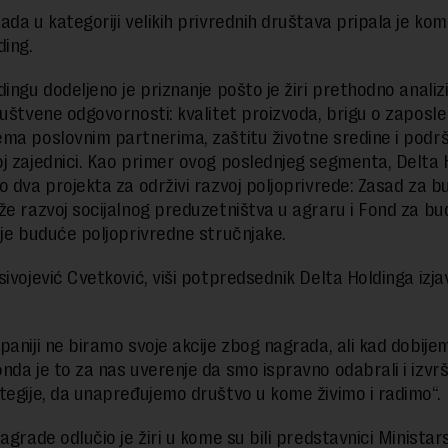
ada u kategoriji velikih privrednih društava pripala je kom
ding.
dingu dodeljeno je priznanje pošto je žiri prethodno analiz
ruštvene odgovornosti: kvalitet proizvoda, brigu o zaposle
ma poslovnim partnerima, zaštitu životne sredine i podr
j zajednici. Kao primer ovog poslednjeg segmenta, Delta H
o dva projekta za održivi razvoj poljoprivrede: Zasad za 
že razvoj socijalnog preduzetništva u agraru i Fond za b
uje buduće poljoprivredne stručnjake.
ivojević Cvetković, viši potpredsednik Delta Holdinga izjav
:
paniji ne biramo svoje akcije zbog nagrada, ali kad dobij
nda je to za nas uverenje da smo ispravno odabrali i izvrši
tegije, da unapređujemo društvo u kome živimo i radimo“.
agrade odlučio je žiri u kome su bili predstavnici Ministar