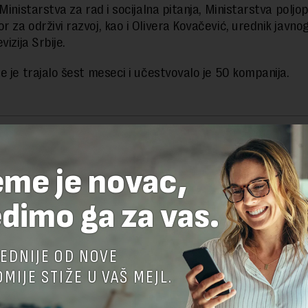
Ministarstva za rad i socijalna pitanja, Ministarstva poljo
 za održivi razvoj, kao i Olivera Kovačević, urednik javno
vizija Srbije.
e je trajalo šest meseci i učestvovalo je 50 kompanija.
delova teksta je dozvoljeno, ali uz obavezno navođenje izvora i uz postavl
 tekstu na novaekonomija.rs
eme je novac,
dimo ga za vas.
TE ODGOVOR
EDNIJE OD NOVE
MIJE STIŽE U VAŠ MEJL.