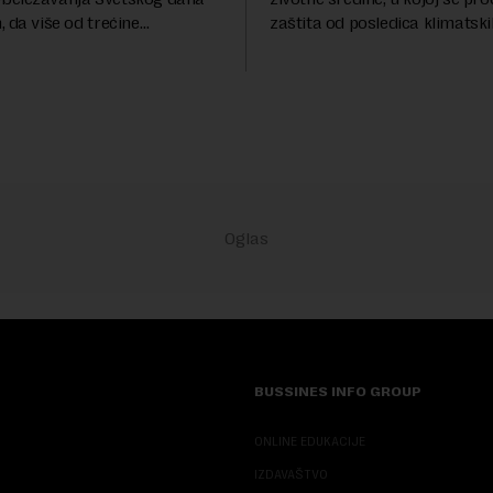
 da više od trećine
zaštita od posledica klimatsk
a Srbije teško sastavlja kraj s
poput aktuelnog toplotnog tal
eživljava od plate do plate.U
niskog vodostaja rečnih slivo
iše ...
inve...
BUSSINES INFO GROUP
ONLINE EDUKACIJE
IZDAVAŠTVO