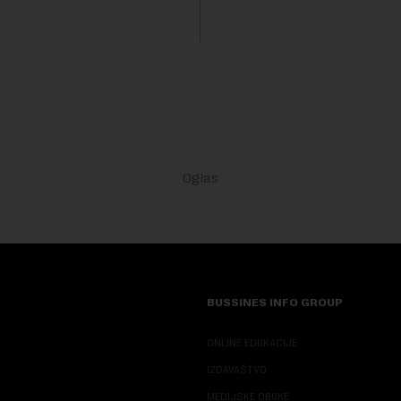
 po...
dinara po litru. ...
BUSSINES INFO GROUP
ONLINE EDUKACIJE
IZDAVAŠTVO
MEDIJSKE OBUKE