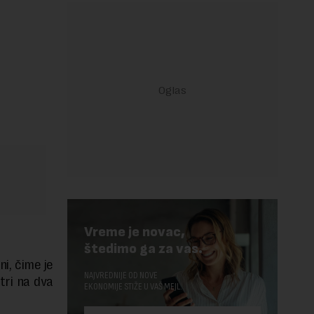
Vreme je novac,
štedimo ga za vas.
i, čime je
NAJVREDNIJE OD NOVE
tri na dva
EKONOMIJE STIŽE U VAŠ MEJL.