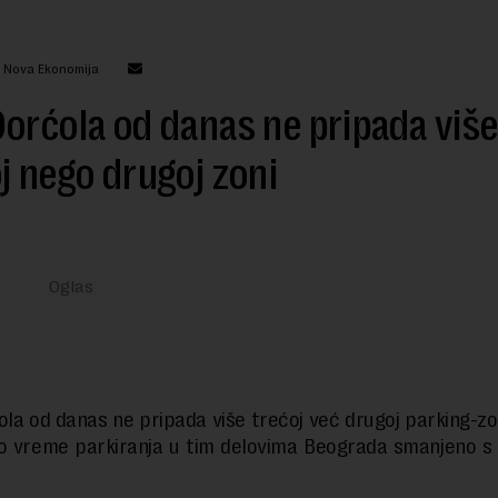
: Nova Ekonomija
orćola od danas ne pripada više
j nego drugoj zoni
la od danas ne pripada više trećoj već drugoj parking-zon
o vreme parkiranja u tim delovima Beograda smanjeno s 