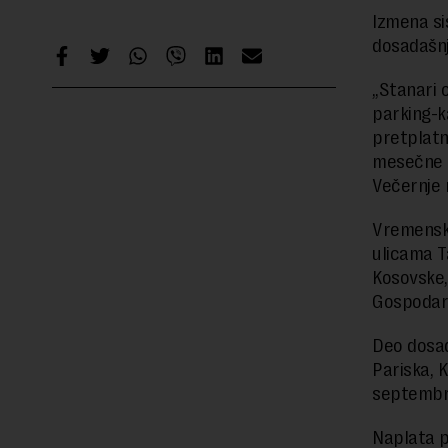
Izmena si
dosadašnj
„Stanari 
parking-k
pretplatn
mesečne ka
Večernje 
Vremensko
ulicama T
Kosovske,
Gospodar 
Deo dosad
Pariska, 
septembra
Naplata p