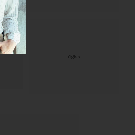
ravilima
 Uslovi