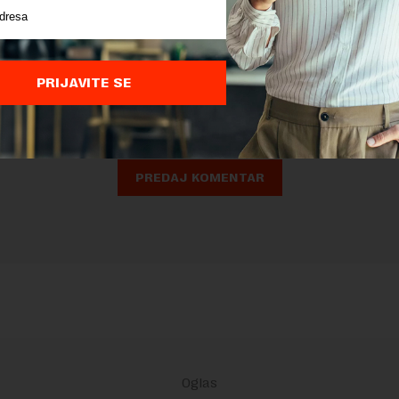
nja komentara, molimo vas da se upoznate sa
pravilima komentarisanja i p
ja sajta.
PRIJAVITE SE
 zaštićen pomocu reCaptcha i Google.
Google Politika Privatnosti
i
Google
nja
su primenjeni.