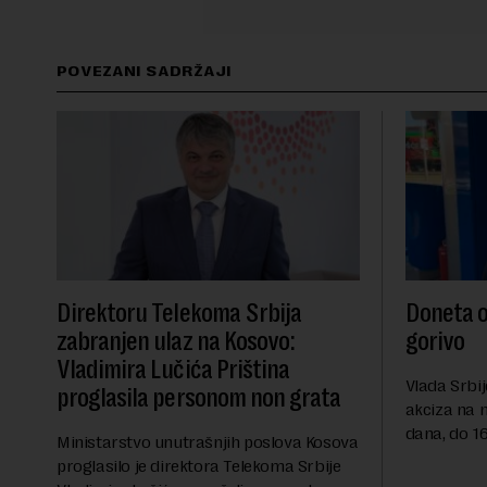
POVEZANI SADRŽAJI
Direktoru Telekoma Srbija
Doneta o
zabranjen ulaz na Kosovo:
gorivo
Vladimira Lučića Priština
Vlada Srbij
proglasila personom non grata
akciza na 
dana, do 16
Ministarstvo unutrašnjih poslova Kosova
RTS, a pre
proglasilo je direktora Telekoma Srbije
akciza važ