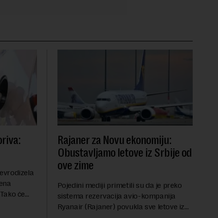
riva:
Rajaner za Novu ekonomiju:
Obustavljamo letove iz Srbije od
ove zime
evrodizela
cena
Pojedini mediji primetili su da je preko
.Tako će
sistema rezervacija avio-kompanija
litru.
Ryanair (Rajaner) povukla sve letove iz
će 202
Niša. U odgovoru Novoj ekonomiji na