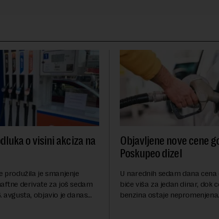
dluka o visini akciza na
Objavljene nove cene go
Poskupeo dizel
e produžila je smanjenje
U narednih sedam dana cena 
naftne derivate za još sedam
biće viša za jedan dinar, dok 
. avgusta, objavio je danas
benzina ostaje nepromenjena
nosi Beta.Postojeće smanjenje
evrodizel koštati 227 dinara po 
i do 9. avgusta kao mera
Cena benzina, kao i dosad, bi