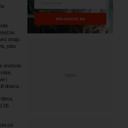
la
PRIJAVITE SE
rske
mesečnu
 već imaju
is, pišu
e oivičeno
vske,
ve i
48 dinara.
rđeva,
d 26.
tom od