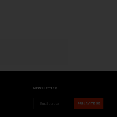
pitanje o razlozima za ovo povlačenje,
ovaj avio-gigant...
NEWSLETTER
PRIJAVITE SE