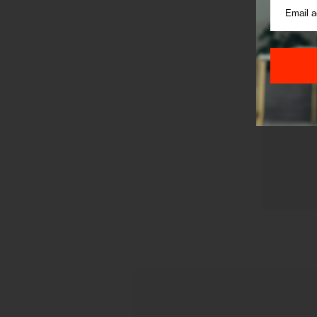
Pre sla
korišćen
Sajt je
Korišće