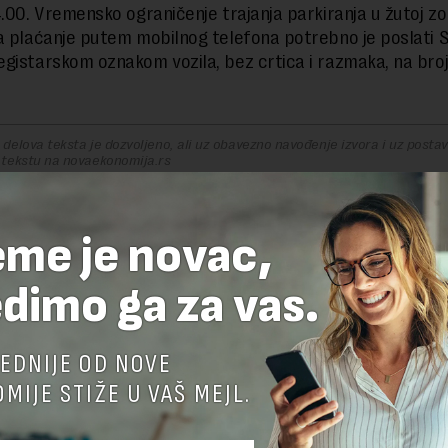
4.00. Vremensko ograničenje trajanja parkiranja u žutoj zon
a plaćanje putem mobilnog telefona potrebno je poslati 
gistarskom oznakom vozila, bez crtica i razmaka, na broj
delova teksta je dozvoljeno, ali uz obavezno navođenje izvora i uz postavl
 tekstu na novaekonomija.rs
eme je novac,
TE ODGOVOR
dimo ga za vas.
EDNIJE OD NOVE
MIJE STIŽE U VAŠ MEJL.