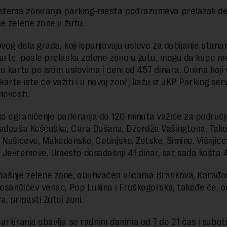
stema zoniranja parking-mesta podrazumeva prelazak de
e zelene zone u žutu.
ovog dela grada, koji ispunjavaju uslove za dobijanje stana
arte, posle prelaska zelene zone u žutu, mogu da kupe 
u kartu po istim uslovima i ceni od 457 dinara. Onima koji
rte iste će važiti i u novoj zoni“, kažu iz JKP Parking serv
novosti.
 ograničenje parkiranja do 120 minuta važiće za područj
adeuša Košćuška, Cara Dušana, Džordža Vašingtona, Tako
 Nušićeve, Makedonske, Cetinjske, Zetske, Simine, Višnjiće
Jevremove. Umesto dosadašnji 41 dinar, sat sada košta 
ašnje zelene zone, obuhvaćen ulicama Brankova, Karađo
Kosančićev venac, Pop Lukina i Fruškogorska, takođe će, o
, pripasti žutoj zoni.
arkiranja obavlja se radnim danima od 7 do 21 čas i subo