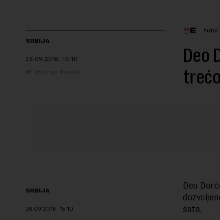
Autor
SRBIJA
Deo D
26.09.2016.
15:10
trećo
Večernje Novosti
Deo Dorćo
SRBIJA
dozvoljen
sata.
26.09.2016.
15:10