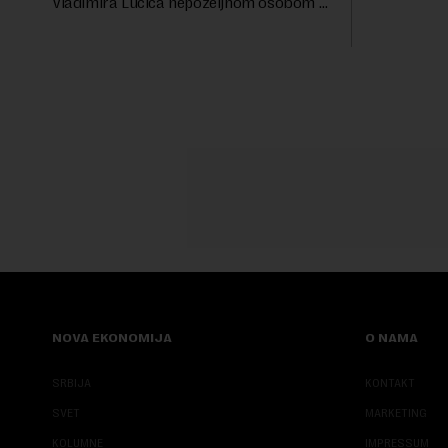
Vladimira Lučića nepoželjnom osobom i
ublažavanja
trajno mu zabranilo ulazak, tranzit i
boravak na Kosovu, navodeći kao razlog
njegove javn...
NOVA EKONOMIJA
O NAMA
SRBIJA
KONTAKT
SVET
MARKETING
KOLUMNE
IMPRESSUM