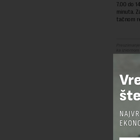
7.00 do 1
minuta. Z
tačnom re
Preuzimanje 
ka izvornom
Vr
OSTAVI
šte
NAJVR
EKONO