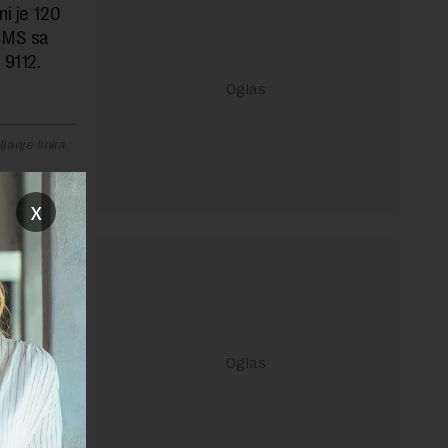
i je 120
SMS sa
 9112.
janje linka
x