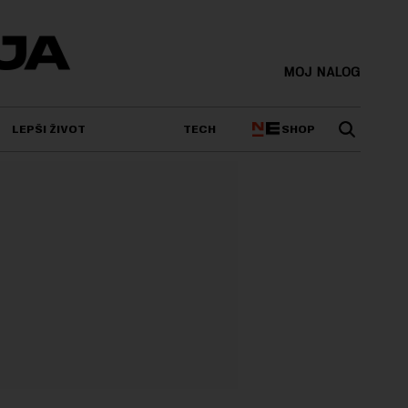
MOJ NALOG
SHOP
LEPŠI ŽIVOT
TECH