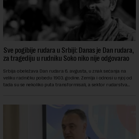
Sve pogibije rudara u Srbiji: Danas je Dan rudara,
za tragediju u rudniku Soko niko nije odgovarao
Srbija obeležava Dan rudara 6. avgusta, u znak sećanja na
veliku radničku pobedu 1903. godine. Zemlja i odnosi u njoj od
tada su se nekoliko puta transformisali, a sektor rudarstva
danas karakterišu velike r...