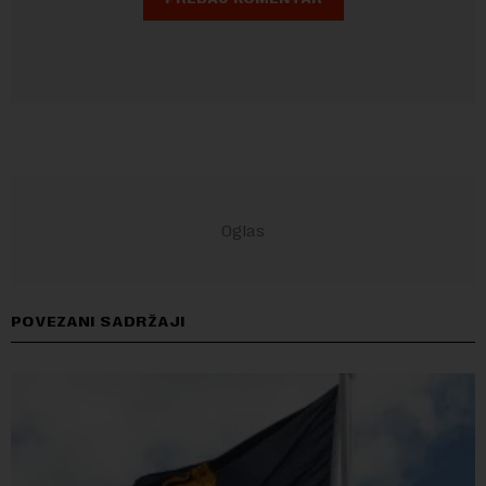
POVEZANI SADRŽAJI