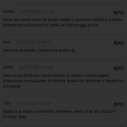
Goksi
20.01.2025. u 17:45
REPLY
Xaxa pa moze vam se kada radite u javnom sektoru a kada
budete privatizovani e onda ce biti druga priča.
Ana
20.01.2025. u 18:03
REPLY
Iskrena podrška radnicima pošte
uhhh
20.01.2025. u 19:08
REPLY
bas su se politicari potresli,oni ni neidu u postu,opet
smaranje naroda,vise bi efekta imalo da kantina u skupstini
strajkuje
Tito
20.01.2025. u 20:07
REPLY
Kada ti je Vucic namestao tendere, onda ti je bio dobar?
Primer: Eps.