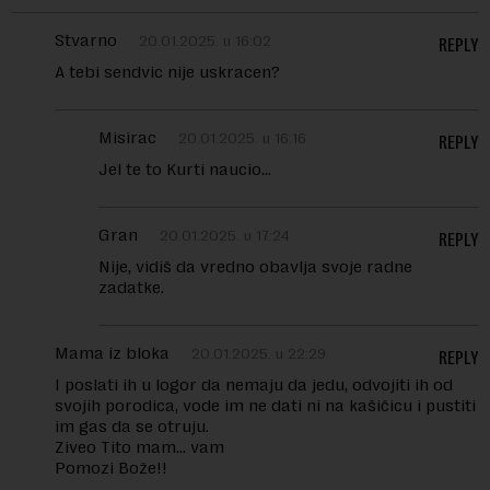
Stvarno
20.01.2025. u 16:02
REPLY
A tebi sendvic nije uskracen?
Misirac
20.01.2025. u 16:16
REPLY
Jel te to Kurti naucio…
Gran
20.01.2025. u 17:24
REPLY
Nije, vidiš da vredno obavlja svoje radne
zadatke.
Mama iz bloka
20.01.2025. u 22:29
REPLY
I poslati ih u logor da nemaju da jedu, odvojiti ih od
svojih porodica, vode im ne dati ni na kašičicu i pustiti
im gas da se otruju.
Ziveo Tito mam… vam
Pomozi Bože!!