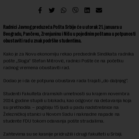
Radnici Javnog preduzeća Pošta Srbije će u utorak 21. januara u
Beogradu, Pančevu, Zrenjaninu i Nišu u pojedinim poštama u potpunosti
obustaviti rad u znak podrške studentima.
Kako je za Novu ekonomiju rekao predsednik Sindikata radnika
pošte „Sloga“ Stefan Mitrović, radnici Pošte će na početku
radnog vremena obustaviti rad.
Dodao je i da će potpuna obustava rada trajati „do daljnjeg“.
Studenti Fakulteta dramskih umetnosti su krajem novembra
2024. godine stupili u blokadu, kao odgovor na dešavanja koja
su prethodila – pogibiju 15 ljudi u padu nadstrešnice na
Železničkoj stanici u Novom Sadu i naknadne napade na
studente FDU tokom odavanja pošte stradalima.
Zahtevima su se kasnije pridružili i drugi fakulteti u Srbiji.