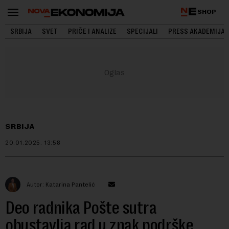
SHOP
SRBIJA
SVET
PRIČE I ANALIZE
SPECIJALI
PRESS AKADEMIJA
SRBIJA
20.01.2025.
13:58
Autor: Katarina Pantelić
Deo radnika Pošte sutra
obustavlja rad u znak podrške