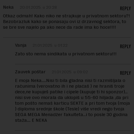
Neka
20.01.2025. u 20:28
REPLY
Otkaz odmah! Kako niko ne strajkuje u privatnom sektoru?!
Bezobrazluk kako se ponasaju ovi iz drzavnog sektora, to
se bre sve najelo pa ako nece da rade ima ko hoce!!!!
Vanja
21.01.2025. u 01:22
REPLY
Zato sto nema sindikata u privatnom sektoru!!!
Zauvek poštar
21.01.2025. u 09:02
REPLY
E moja Neka…..Nisi ti bila gladna nisi ti razmišljala o
računima (verovatno ih i ne plaćaš ) ne hraniš troje
dece,ne kupuješ patike i cipele (kupuje ti hi sponzor)…
nisi sve ovo morala da uklopiš u 55-60 hiljada ,da pri
tom pošto nemaš karticu SEKTE a pri tom tvoja (moja
) diploma srednje škole (Tesle) više vredi nego tvoja
SEGA MEGA Menadźer fakulteta…i to posle 30 godina
staža…. E NEKA