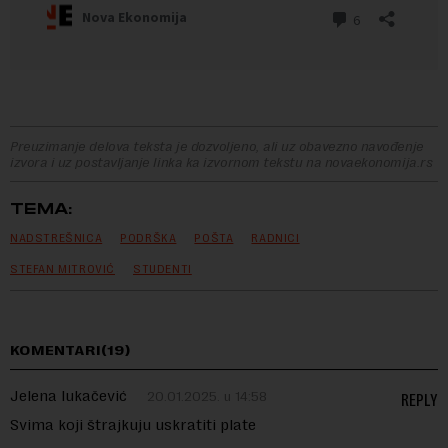
Preuzimanje delova teksta je dozvoljeno, ali uz obavezno navođenje
izvora i uz postavljanje linka ka izvornom tekstu na novaekonomija.rs
TEMA:
NADSTREŠNICA
PODRŠKA
POŠTA
RADNICI
STEFAN MITROVIĆ
STUDENTI
KOMENTARI(19)
Jelena lukačević
20.01.2025. u 14:58
REPLY
Svima koji štrajkuju uskratiti plate