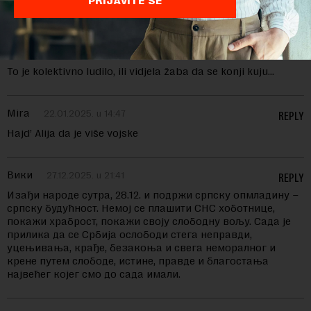
PRIJAVITE SE
botinama, oni svakako nece razumeti
Mira
22.01.2025. u 14:45
REPLY
To je kolektivno ludilo, ili vidjela žaba da se konji kuju…
Mira
22.01.2025. u 14:47
REPLY
Hajd’ Alija da je više vojske
Вики
27.12.2025. u 21:41
REPLY
Изађи народе сутра, 28.12. и подржи српску опмладину –
српску будућност. Немој се плашити СНС хоботнице,
покажи храброст, покажи своју слободну вољу. Сада је
прилика да се Србија ослободи стега неправди,
уцењивања, крађе, безакоња и свега неморалног и
крене путем слободе, истине, правде и благостања
највећег којег смо до сада имали.