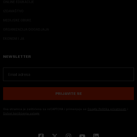
ONLINE EDUKACIJE
IZDAVAŠTVO
MEDIJSKE OBUKE
ORGANIZACIJA DOGADJAJA
EKONOM I JA
NEWSLETTER
PRIJAVITE SE
Ova stranica je zaštićena sa reCAPTCHA i primenjuju se
Google Politika privatnosti
i
Uslovi korišćenja usluge