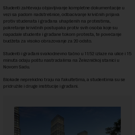
Studenti zahtevaju objavljivanje kompletne dokumentacije u
vezi sa padom nadstrešnice, odbacivanje krivičnih prijava
protiv studenata i građana uhapšenih na protestima,
pokretanje krivičnih postupaka protiv svih osoba koje su
napadale studente i građane tokom protesta, te povećanje
budžeta za visoko obrazovanje za 20 odsto.
Studenti i građani svakodnevno tačno u 11:52 izlaze na ulice i 15
minuta odaju poštu nastradalima na Železničkoj stanici u
Novom Sadu.
Blokade neprekidno traju na fakultetima, a studentima su se
pridružile i druge institucije i građani.