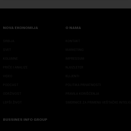
NOVA EKONOMIJA
O NAMA
SRBIJA
KONTAKT
SVET
MARKETING
KOLUMNE
IMPRESSUM
PRIČE I ANALIZE
NJUZLETER
VIDEO
KLIJENTI
PODCAST
POLITIKA PRIVATNOSTI
ODRŽIVOST
PRAVILA KORIŠĆENJA
LEPŠI ŽIVOT
SMERNICE ZA PRIMENU VEŠTAČKE INTELI
BUSSINES INFO GROUP