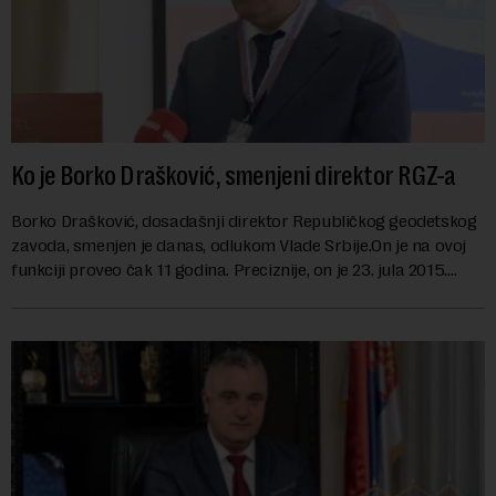
Ko je Borko Drašković, smenjeni direktor RGZ-a
Borko Drašković, dosadašnji direktor Republičkog geodetskog
zavoda, smenjen je danas, odlukom Vlade Srbije.On je na ovoj
funkciji proveo čak 11 godina. Preciznije, on je 23. jula 2015.
izabran za v.d. di...