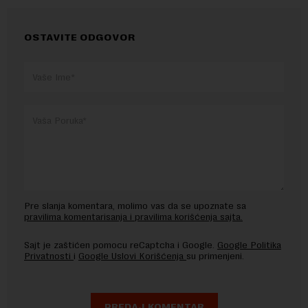
OSTAVITE ODGOVOR
Pre slanja komentara, molimo vas da se upoznate sa
pravilima komentarisanja i pravilima korišćenja sajta.
Sajt je zaštićen pomocu reCaptcha i Google.
Google Politika
Privatnosti
i
Google Uslovi Korišćenja
su primenjeni.