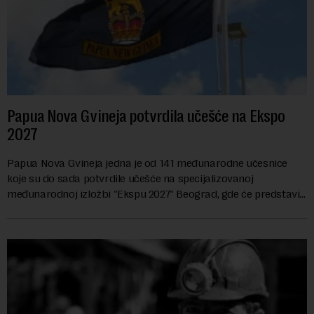
Papua Nova Gvineja potvrdila učešće na Ekspo
2027
Papua Nova Gvineja jedna je od 141 međunarodne učesnice
koje su do sada potvrdile učešće na specijalizovanoj
međunarodnoj izložbi "Ekspu 2027" Beograd, gde će predstaviti
i kao državu sa najvećom jezičkom ra...