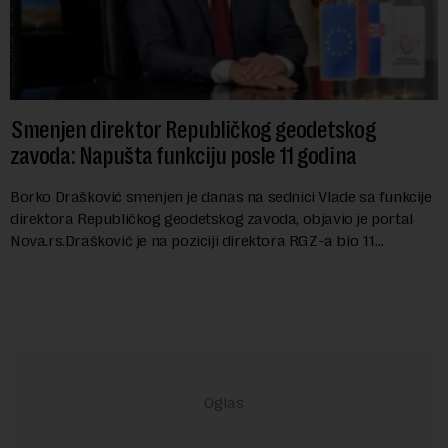
Smenjen direktor Republičkog geodetskog
zavoda: Napušta funkciju posle 11 godina
Borko Drašković smenjen je danas na sednici Vlade sa funkcije
direktora Republičkog geodetskog zavoda, objavio je portal
Nova.rs.Drašković je na poziciji direktora RGZ-a bio 11
godina.Kako piše Nova....