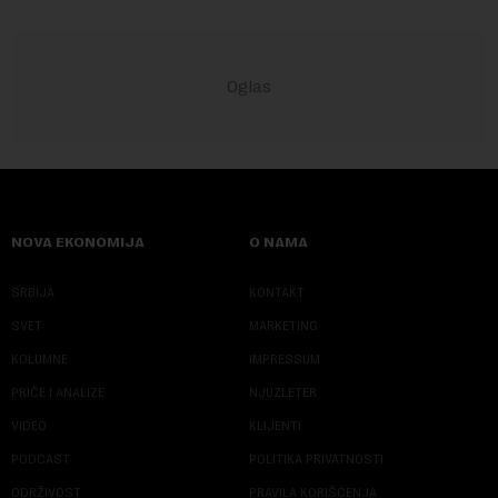
NOVA EKONOMIJA
O NAMA
SRBIJA
KONTAKT
SVET
MARKETING
KOLUMNE
IMPRESSUM
PRIČE I ANALIZE
NJUZLETER
VIDEO
KLIJENTI
PODCAST
POLITIKA PRIVATNOSTI
ODRŽIVOST
PRAVILA KORIŠĆENJA