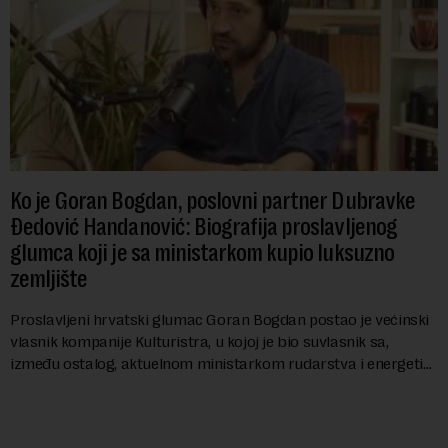
Ko je Goran Bogdan, poslovni partner Dubravke
Đedović Handanović: Biografija proslavljenog
glumca koji je sa ministarkom kupio luksuzno
zemljište
Proslavljeni hrvatski glumac Goran Bogdan postao je većinski
vlasnik kompanije Kulturistra, u kojoj je bio suvlasnik sa,
između ostalog, aktuelnom ministarkom rudarstva i energetike
u Vladi Srbije, Dubravkom...