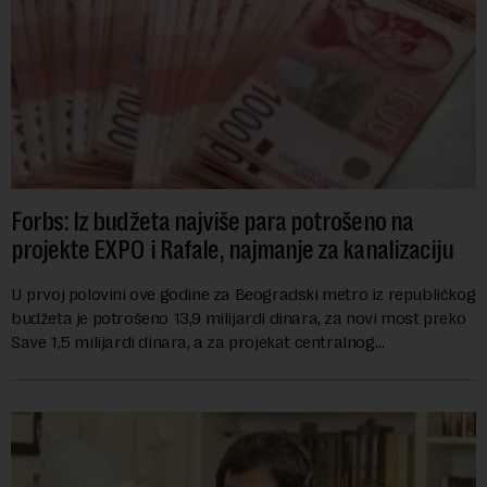
Forbs: Iz budžeta najviše para potrošeno na
projekte EXPO i Rafale, najmanje za kanalizaciju
U prvoj polovini ove godine za Beogradski metro iz republičkog
budžeta je potrošeno 13,9 milijardi dinara, za novi most preko
Save 1,5 milijardi dinara, a za projekat centralnog
kanalizacionog sistema u Beog...