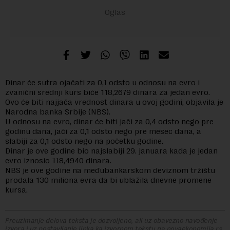
Dinar će sutra ojačati za 0,1 odsto u odnosu na evro i
zvanični srednji kurs biće 118,2679 dinara za jedan evro.
Ovo će biti najjača vrednost dinara u ovoj godini, objavila je
Narodna banka Srbije (NBS).
U odnosu na evro, dinar će biti jači za 0,4 odsto nego pre
godinu dana, jači za 0,1 odsto nego pre mesec dana, a
slabiji za 0,1 odsto nego na početku godine.
Dinar je ove godine bio najslabiji 29. januara kada je jedan
evro iznosio 118,4940 dinara.
NBS je ove godine na međubankarskom deviznom tržištu
prodala 130 miliona evra da bi ublažila dnevne promene
kursa.
Preuzimanje delova teksta je dozvoljeno, ali uz obavezno navođenje
izvora i uz postavljanje linka ka izvornom tekstu na novaekonomija.rs