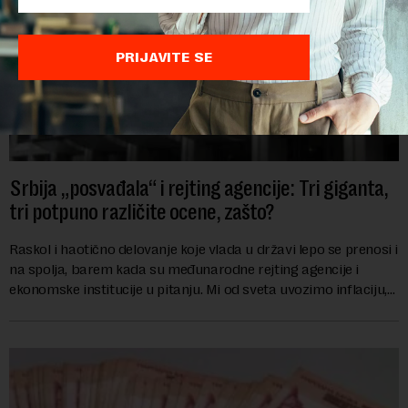
PRIJAVITE SE
Srbija „posvađala“ i rejting agencije: Tri giganta,
tri potpuno različite ocene, zašto?
Raskol i haotično delovanje koje vlada u državi lepo se prenosi i
na spolja, barem kada su međunarodne rejting agencije i
ekonomske institucije u pitanju. Mi od sveta uvozimo inflaciju,
robu lošijeg kvalitet...