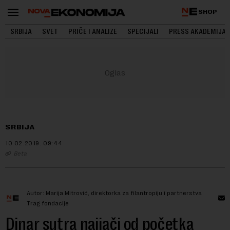
SHOP
SRBIJA
SVET
PRIČE I ANALIZE
SPECIJALI
PRESS AKADEMIJA
SRBIJA
10.02.2019.
09:44
Beta
Autor: Marija Mitrović, direktorka za filantropiju i partnerstva
Trag fondacije
Dinar sutra najjači od početka