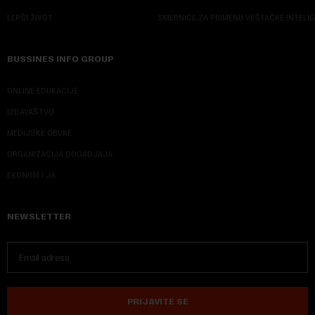
LEPŠI ŽIVOT
SMERNICE ZA PRIMENU VEŠTAČKE INTELI
BUSSINES INFO GROUP
ONLINE EDUKACIJE
IZDAVAŠTVO
MEDIJSKE OBUKE
ORGANIZACIJA DOGADJAJA
EKONOM I JA
NEWSLETTER
PRIJAVITE SE