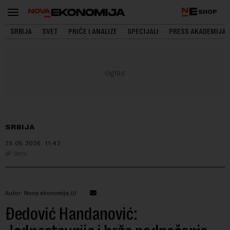
SHOP
SRBIJA
SVET
PRIČE I ANALIZE
SPECIJALI
PRESS AKADEMIJA
SRBIJA
25.05.2026.
11:42
Beta
Autor: Nova ekonomija ///
Đedović Handanović: