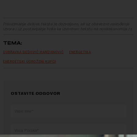
Preuzimanje delova teksta je dozvoljeno, ali uz obavezno navođenje
izvora i uz postavljanje linka ka izvornom tekstu na novaekonomija.rs
TEMA:
DUBRAVKA ĐEDOVIĆ HANDANOVIĆ
ENERGETIKA
ENERGETSKI UGROŽENI KUPCI
OSTAVITE ODGOVOR