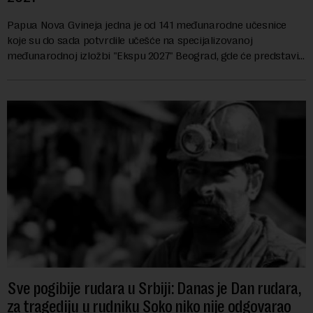
Papua Nova Gvineja jedna je od 141 međunarodne učesnice
koje su do sada potvrdile učešće na specijalizovanoj
međunarodnoj izložbi "Ekspu 2027" Beograd, gde će predstaviti
i kao državu sa najvećom jezičkom ra...
Sve pogibije rudara u Srbiji: Danas je Dan rudara,
za tragediju u rudniku Soko niko nije odgovarao