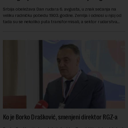
Srbija obeležava Dan rudara 6. avgusta, u znak sećanja na
veliku radničku pobedu 1903. godine. Zemlja i odnosi u njoj od
tada su se nekoliko puta transformisali, a sektor rudarstva
danas karakterišu velike r...
Ko je Borko Drašković, smenjeni direktor RGZ-a