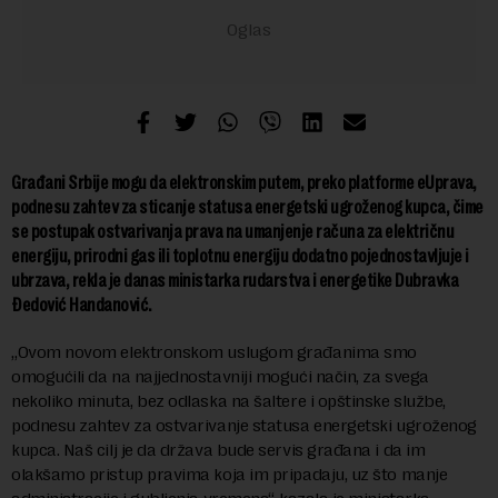
Građani Srbije mogu da elektronskim putem, preko platforme eUprava,
podnesu zahtev za sticanje statusa energetski ugroženog kupca, čime
se postupak ostvarivanja prava na umanjenje računa za električnu
energiju, prirodni gas ili toplotnu energiju dodatno pojednostavljuje i
ubrzava, rekla je danas ministarka rudarstva i energetike Dubravka
Đedović Handanović.
„Ovom novom elektronskom uslugom građanima smo
omogućili da na najjednostavniji mogući način, za svega
nekoliko minuta, bez odlaska na šaltere i opštinske službe,
podnesu zahtev za ostvarivanje statusa energetski ugroženog
kupca. Naš cilj je da država bude servis građana i da im
olakšamo pristup pravima koja im pripadaju, uz što manje