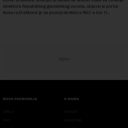
direktora Republičkog geodetskog zavoda, objavio je portal
Nova.rs.Drašković je na poziciji direktora RGZ-a bio 11
godina.Kako piše Nova....
NOVA EKONOMIJA
O NAMA
SRBIJA
KONTAKT
SVET
MARKETING