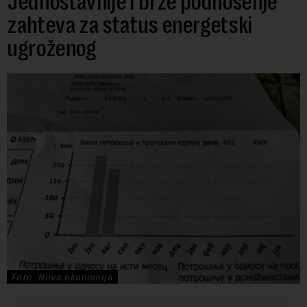
Jednostavnije i brže podnošenje
zahteva za status energetski
ugroženog
Foto: Nova ekonomija