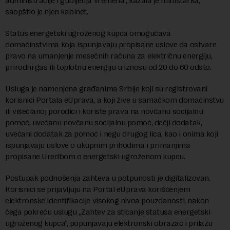
administracije i gubljenja vremena“, kazala je ministarka,
saopštio je njen kabinet.
Status energetski ugroženog kupca omogućava
domaćinstvima koja ispunjavaju propisane uslove da ostvare
pravo na umanjenje mesečnih računa za električnu energiju,
prirodni gas ili toplotnu energiju u iznosu od 20 do 60 odsto.
Usluga je namenjena građanima Srbije koji su registrovani
korisnici Portala eUprava, a koji žive u samačkom domaćinstvu
ili višečlanoj porodici i koriste prava na novčanu socijalnu
pomoć, uvećanu novčanu socijalnu pomoć, dečji dodatak,
uvećani dodatak za pomoć i negu drugog lica, kao i onima koji
ispunjavaju uslove o ukupnim prihodima i primanjima
propisane Uredbom o energetski ugroženom kupcu.
Postupak podnošenja zahteva u potpunosti je digitalizovan.
Кorisnici se prijavljuju na Portal eUprava korišćenjem
elektronske identifikacije visokog nivoa pouzdanosti, nakon
čega pokreću uslugu „Zahtev za sticanje statusa energetski
ugroženog kupca“, popunjavaju elektronski obrazac i prilažu