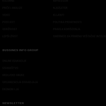
KOLUMNE
IMPRESSUM
PRIČE I ANALIZE
NJUZLETER
VIDEO
KLIJENTI
PODCAST
POLITIKA PRIVATNOSTI
ODRŽIVOST
PRAVILA KORIŠĆENJA
LEPŠI ŽIVOT
SMERNICE ZA PRIMENU VEŠTAČKE INTELI
BUSSINES INFO GROUP
ONLINE EDUKACIJE
IZDAVAŠTVO
MEDIJSKE OBUKE
ORGANIZACIJA DOGADJAJA
EKONOM I JA
NEWSLETTER