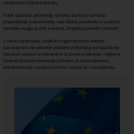
neophodnu dokumentaciju.
Posle uspešno podnetog zahteva, korisnici dobijaju
obaveštenje putem imejla, dok status predmeta u svakom
trenutku mogu pratiti u sekciji „Pregled podnetih zahteva“.
U okviru postupka, nadležni organi jedinica lokalne
samouprave neophodne podatke pribavljaju po službenoj
dužnosti uvidom u relevantne državne evidencije i registre,
čime se dodatno smanjuje potreba za dostavljanjem
dokumentacije u papirnoj formi, navodi se u saopštenju.