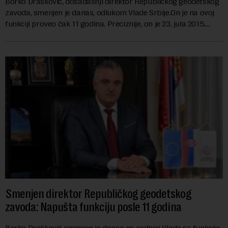
Borko Drašković, dosadašnji direktor Republičkog geodetskog
zavoda, smenjen je danas, odlukom Vlade Srbije.On je na ovoj
funkciji proveo čak 11 godina. Preciznije, on je 23. jula 2015.
izabran za v.d. di...
Smenjen direktor Republičkog geodetskog
zavoda: Napušta funkciju posle 11 godina
Borko Drašković smenjen je danas na sednici Vlade sa funkcije