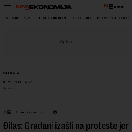
SHOP
SRBIJA
SVET
PRIČE I ANALIZE
SPECIJALI
PRESS AKADEMIJA
SRBIJA
31.12.2018.
14:21
Danas
Autor: Rasim Ljajić
Đilas: Građani izašli na proteste jer