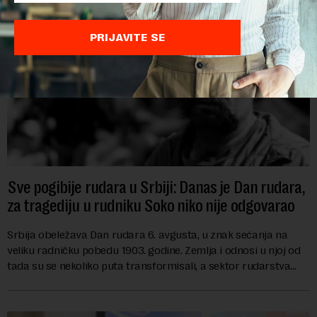
PRIJAVITE SE
Sve pogibije rudara u Srbiji: Danas je Dan rudara,
za tragediju u rudniku Soko niko nije odgovarao
Srbija obeležava Dan rudara 6. avgusta, u znak sećanja na
veliku radničku pobedu 1903. godine. Zemlja i odnosi u njoj od
tada su se nekoliko puta transformisali, a sektor rudarstva
danas karakterišu velike r...