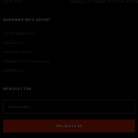
LEPŠI ŽIVOT
SMERNICE ZA PRIMENU VEŠTAČKE INTELI
BUSSINES INFO GROUP
ONLINE EDUKACIJE
IZDAVAŠTVO
MEDIJSKE OBUKE
ORGANIZACIJA DOGADJAJA
EKONOM I JA
NEWSLETTER
PRIJAVITE SE