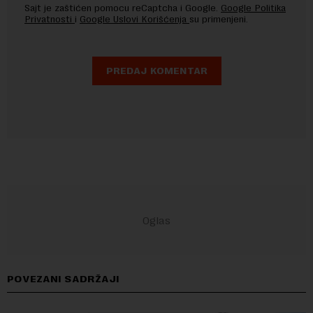
Sajt je zaštićen pomocu reCaptcha i Google.
Google Politika
Privatnosti
i
Google Uslovi Korišćenja
su primenjeni.
POVEZANI SADRŽAJI