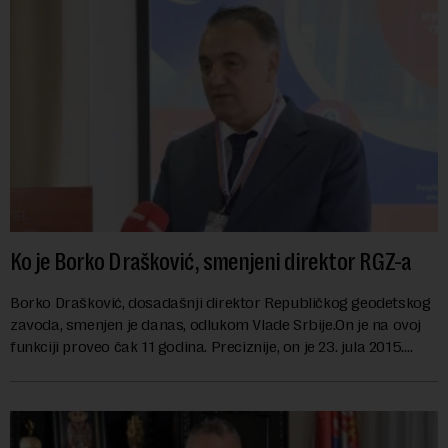
Ko je Borko Drašković, smenjeni direktor RGZ-a
Borko Drašković, dosadašnji direktor Republičkog geodetskog
zavoda, smenjen je danas, odlukom Vlade Srbije.On je na ovoj
funkciji proveo čak 11 godina. Preciznije, on je 23. jula 2015.
izabran za v.d. di...