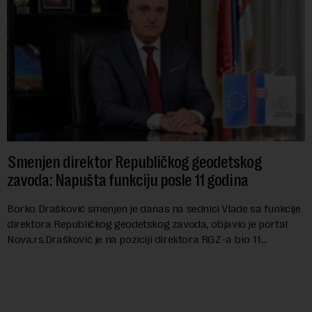
Smenjen direktor Republičkog geodetskog
zavoda: Napušta funkciju posle 11 godina
Borko Drašković smenjen je danas na sednici Vlade sa funkcije
direktora Republičkog geodetskog zavoda, objavio je portal
Nova.rs.Drašković je na poziciji direktora RGZ-a bio 11
godina.Kako piše Nova....