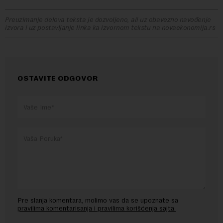
Preuzimanje delova teksta je dozvoljeno, ali uz obavezno navođenje
izvora i uz postavljanje linka ka izvornom tekstu na novaekonomija.rs
OSTAVITE ODGOVOR
Pre slanja komentara, molimo vas da se upoznate sa
pravilima komentarisanja i pravilima korišćenja sajta.