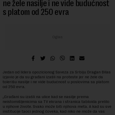
ne žele nasilje i ne vide budućnost
s platom od 250 evra
Jedan od lidera opozicionog Saveza za Srbiju Dragan Đilas
izjavio je da su građani izašli na proteste jer ne žele da
tolerišu nasilje i ne vide budućnost u poslovima sa platom
od 250 evra.
„Građani su izašli na ulice kad se nasilje prema
neistomišljenicima sa TV ekrana i stranica tabloida prelilo
u njihove živote. Svako može biti njihova meta. A kad su sve
institucije taoci jednog čoveka, kad niko ne može da vas