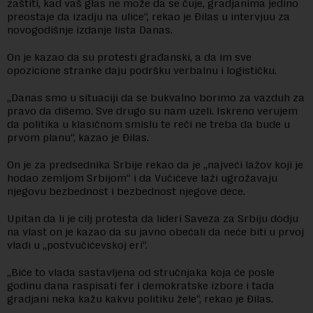
zaštiti, kad vaš glas ne može da se čuje, gradjanima jedino
preostaje da izadju na ulice“, rekao je Đilas u intervjuu za
novogodišnje izdanje lista Danas.
On je kazao da su protesti građanski, a da im sve
opozicione stranke daju podršku verbalnu i logističku.
„Danas smo u situaciji da se bukvalno borimo za vazduh za
pravo da dišemo. Sve drugo su nam uzeli. Iskreno verujem
da politika u klasičnom smislu te reči ne treba da bude u
prvom planu“, kazao je Đilas.
On je za predsednika Srbije rekao da je „najveći lažov koji je
hodao zemljom Srbijom“ i da Vučićeve laži ugrožavaju
njegovu bezbednost i bezbednost njegove dece.
Upitan da li je cilj protesta da lideri Saveza za Srbiju dodju
na vlast on je kazao da su javno obećali da neće biti u prvoj
vladi u „postvučićevskoj eri“.
„Biće to vlada sastavljena od stručnjaka koja će posle
godinu dana raspisati fer i demokratske izbore i tada
gradjani neka kažu kakvu politiku žele“, rekao je Đilas.