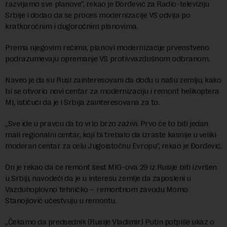
razvijamo sve planove“, rekao je Đorđević za Radio-televiziju
Srbije i dodao da se proces modernizacije VS odvija po
kratkoročnim i dugoročnim planovima.
Prema njegovim rečima, planovi modernizacije prvenstveno
podrazumevaju opremanje VS protivvazdušnom odbranom.
Naveo je da su Rusi zainteresovani da dođu u našu zemlju, kako
bi se otvorio novi centar za modernizaciju i remont helikoptera
MI, ističući da je i Srbija zainteresovana za to.
„Sve ide u pravcu da to vrlo brzo zaživi. Prvo će to biti jedan
mali regionalni centar, koji bi trebalo da izraste kasnije u veliki
moderan centar za celu Jugoistočnu Evropu“, rekao je Đorđević.
On je rekao da će remont šest MIG-ova 29 iz Rusije biti izvršen
u Srbiji, navodeći da je u interesu zemlje da zaposleni u
Vazduhoplovno tehničko – remontnom zavodu Momo
Stanojlović učestvuju u remontu.
„Čekamo da predsednik (Rusije Vladimir) Putin potpiše ukaz o