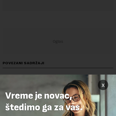
POVEZANI SADRŽAJI
x
Vreme je novac,
štedimo ga za vas.