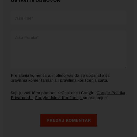
OSTAVITE ODGOVOR
Pre slanja komentara, molimo vas da se upoznate sa
pravilima komentarisanja i pravilima korišćenja sajta.
Sajt je zaštićen pomocu reCaptcha i Google.
Google Politika
Privatnosti
i
Google Uslovi Korišćenja
su primenjeni.