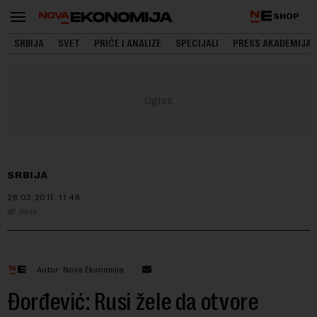
SHOP
SRBIJA
SVET
PRIČE I ANALIZE
SPECIJALI
PRESS AKADEMIJA
SRBIJA
28.03.2017.
11:48
Beta
Autor: Nova Ekonomija
Đorđević: Rusi žele da otvore