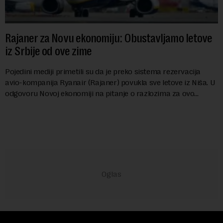
Rajaner za Novu ekonomiju: Obustavljamo letove
iz Srbije od ove zime
Pojedini mediji primetili su da je preko sistema rezervacija
avio-kompanija Ryanair (Rajaner) povukla sve letove iz Niša. U
odgovoru Novoj ekonomiji na pitanje o razlozima za ovo
povlačenje, ovaj avio-gigant...