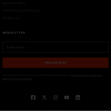
MEDIJSKE OBUKE
ORGANIZACIJA DOGADJAJA
EKONOM I JA
NEWSLETTER
PRIJAVITE SE
Ova stranica je zaštićena sa reCAPTCHA i primenjuju se
Google Politika privatnosti
i
Uslovi korišćenja usluge