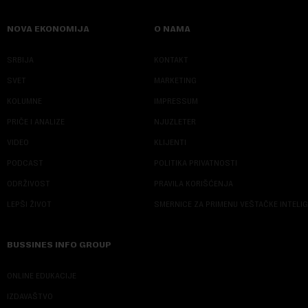
NOVA EKONOMIJA
O NAMA
SRBIJA
KONTAKT
SVET
MARKETING
KOLUMNE
IMPRESSUM
PRIČE I ANALIZE
NJUZLETER
VIDEO
KLIJENTI
PODCAST
POLITIKA PRIVATNOSTI
ODRŽIVOST
PRAVILA KORIŠĆENJA
LEPŠI ŽIVOT
SMERNICE ZA PRIMENU VEŠTAČKE INTELI
BUSSINES INFO GROUP
ONLINE EDUKACIJE
IZDAVAŠTVO