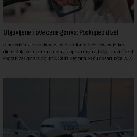
Objavljene nove cene goriva: Poskupeo dizel
U narednih sedam dana cena evrodizela biće viša za jedan
dinar, dok cena benzina ostaje nepromenjena.Tako će evrodizel
koštati 227 dinara po litru. Cena benzina, kao i dosad, biće 202
dinara po litru. ...