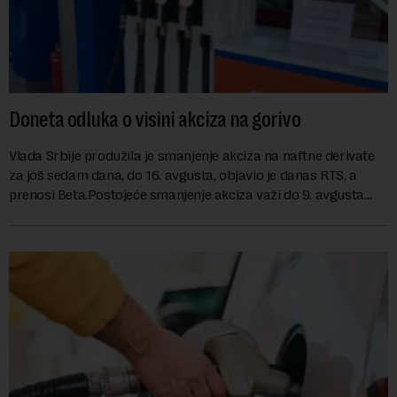
Doneta odluka o visini akciza na gorivo
Vlada Srbije produžila je smanjenje akciza na naftne derivate
za još sedam dana, do 16. avgusta, objavio je danas RTS, a
prenosi Beta.Postojeće smanjenje akciza važi do 9. avgusta
kao mera ublažavanja po...