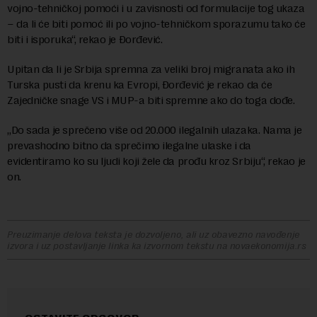
vojno-tehničkoj pomoći i u zavisnosti od formulacije tog ukaza
– da li će biti pomoć ili po vojno-tehničkom sporazumu tako će
biti i isporuka“, rekao je Đorđević.
Upitan da li je Srbija spremna za veliki broj migranata ako ih
Turska pusti da krenu ka Evropi, Đorđević je rekao da će
Zajedničke snage VS i MUP-a biti spremne ako do toga dođe.
„Do sada je sprečeno više od 20.000 ilegalnih ulazaka. Nama je
prevashodno bitno da sprečimo ilegalne ulaske i da
evidentiramo ko su ljudi koji žele da prođu kroz Srbiju“, rekao je
on.
Preuzimanje delova teksta je dozvoljeno, ali uz obavezno navođenje
izvora i uz postavljanje linka ka izvornom tekstu na novaekonomija.rs