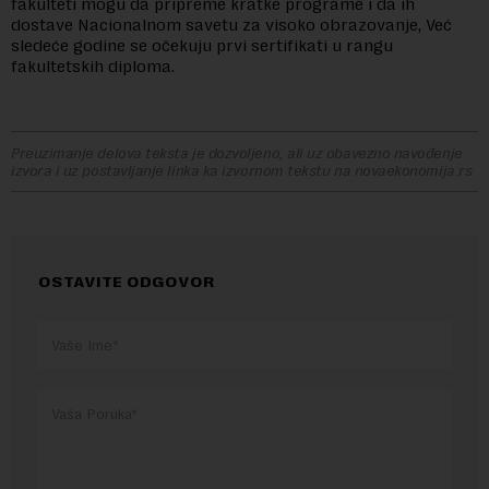
fakulteti mogu da pripreme kratke programe i da ih
dostave Nacionalnom savetu za visoko obrazovanje, Već
sledeće godine se očekuju prvi sertifikati u rangu
fakultetskih diploma.
Preuzimanje delova teksta je dozvoljeno, ali uz obavezno navođenje
izvora i uz postavljanje linka ka izvornom tekstu na novaekonomija.rs
OSTAVITE ODGOVOR