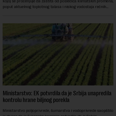
kojoj se procenjuje da zaštita od posledica klimatskih promena,
poput aktuelnog toplotnog talasa i niskog vodostaja rečnih
slivova, zahteva inve...
Ministarstvo: EK potvrdila da je Srbija unapredila
kontrolu hrane biljnog porekla
Ministarstvo poljoprivrede, šumarstva i vodoprivrede saopštilo