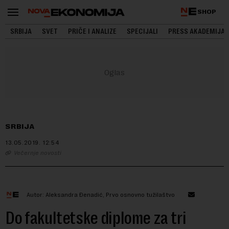
SHOP
SRBIJA
SVET
PRIČE I ANALIZE
SPECIJALI
PRESS AKADEMIJA
SRBIJA
13.05.2019.
12:54
Večernje novosti
Autor: Aleksandra Đenadić, Prvo osnovno tužilaštvo
Do fakultetske diplome za tri