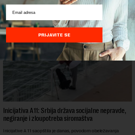
"Jugoslovenskom rečnom brodarstvu" otpiše više od 1,3
miliona evra duga prema državi, objavila je Pištaljka. To je
učinjeno zaključkom koji do danas n...
PRIJAVITE SE
Inicijativa A11: Srbija država socijalne nepravde,
negiranje i zloupotreba siromaštva
Inicijative A 11 saopštila je danas, povodom obeležavanja