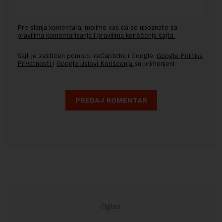
Pre slanja komentara, molimo vas da se upoznate sa
pravilima komentarisanja i pravilima korišćenja sajta.
Sajt je zaštićen pomocu reCaptcha i Google.
Google Politika
Privatnosti
i
Google Uslovi Korišćenja
su primenjeni.