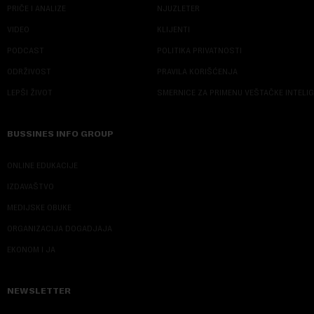
PRIČE I ANALIZE
NJUZLETER
VIDEO
KLIJENTI
PODCAST
POLITIKA PRIVATNOSTI
ODRŽIVOST
PRAVILA KORIŠĆENJA
LEPŠI ŽIVOT
SMERNICE ZA PRIMENU VEŠTAČKE INTELI
BUSSINES INFO GROUP
ONLINE EDUKACIJE
IZDAVAŠTVO
MEDIJSKE OBUKE
ORGANIZACIJA DOGADJAJA
EKONOM I JA
NEWSLETTER