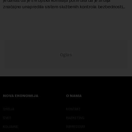
je danas da je Evropska komisija potvrdila da je Srbija
značajno unapredila sistem službenih kontrola bezbednosti
hrane biljnog porekla, te da k...
NOVA EKONOMIJA
O NAMA
SRBIJA
KONTAKT
SVET
MARKETING
KOLUMNE
IMPRESSUM