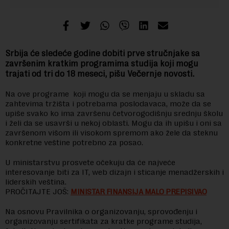
Srbija će sledeće godine dobiti prve stručnjake sa
završenim kratkim programima studija koji mogu
trajati od tri do 18 meseci, pišu Večernje novosti.
Na ove programe koji mogu da se menjaju u skladu sa
zahtevima tržišta i potrebama poslodavaca, može da se
upiše svako ko ima završenu četvorogodišnju srednju školu
i želi da se usavrši u nekoj oblasti. Mogu da ih upišu i oni sa
završenom višom ili visokom spremom ako žele da steknu
konkretne veštine potrebno za posao.
U ministarstvu prosvete očekuju da će najveće
interesovanje biti za IT, web dizajn i sticanje menadžerskih i
liderskih veština.
PROČITAJTE JOŠ:
MINISTAR FINANSIJA MALO PREPISIVAO
Na osnovu Pravilnika o organizovanju, sprovođenju i
organizovanju sertifikata za kratke programe studija,