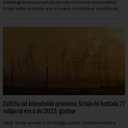
Svetskog dana siromašnih, da više od trećine stanovništva
Srbije teško sastavlja kraj s krajem i preživljava od plate do
plate.U saopštenju piše ...
Zaštita od klimatskih promena Srbiju bi koštala 27
milijardi evra do 2033. godine
Vlada Srbije usvojila je Strategiju zaštite životne sredine, u