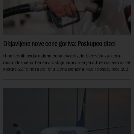
Objavljene nove cene goriva: Poskupeo dizel
U narednih sedam dana cena evrodizela biće viša za jedan
dinar, dok cena benzina ostaje nepromenjena.Tako će evrodizel
koštati 227 dinara po litru. Cena benzina, kao i dosad, biće 202
dinara po litru. ...