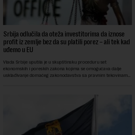
Srbija odlučila da oteža investitorima da iznose
profit iz zemlje bez da su platili porez – ali tek kad
uđemo u EU
Vlada Srbije uputila je u skupštinsku proceduru set
ekonomskih i poreskih zakona kojima se omogućava dalje
usklađivanje domaćeg zakonodavstva sa pravnim tekovinama
Evropske unije i ispunjavaju obaveze predvi...