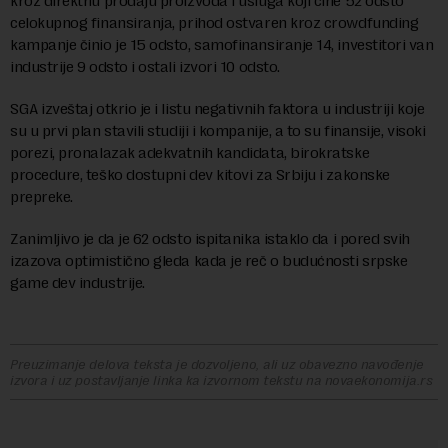
kroz direktnu prodaju proizvoda i usluga koji čine 52 odsto
celokupnog finansiranja, prihod ostvaren kroz crowdfunding
kampanje činio je 15 odsto, samofinansiranje 14, investitori van
industrije 9 odsto i ostali izvori 10 odsto.
SGA izveštaj otkrio je i listu negativnih faktora u industriji koje
su u prvi plan stavili studiji i kompanije, a to su finansije, visoki
porezi, pronalazak adekvatnih kandidata, birokratske
procedure, teško dostupni dev kitovi za Srbiju i zakonske
prepreke.
Zanimljivo je da je 62 odsto ispitanika istaklo da i pored svih
izazova optimistično gleda kada je reč o budućnosti srpske
game dev industrije.
Preuzimanje delova teksta je dozvoljeno, ali uz obavezno navođenje
izvora i uz postavljanje linka ka izvornom tekstu na novaekonomija.rs