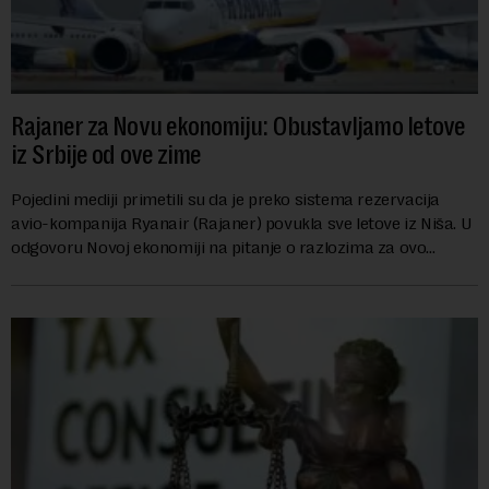
Rajaner za Novu ekonomiju: Obustavljamo letove
iz Srbije od ove zime
Pojedini mediji primetili su da je preko sistema rezervacija
avio-kompanija Ryanair (Rajaner) povukla sve letove iz Niša. U
odgovoru Novoj ekonomiji na pitanje o razlozima za ovo
povlačenje, ovaj avio-gigant...