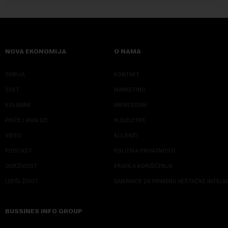
NOVA EKONOMIJA
O NAMA
SRBIJA
KONTAKT
SVET
MARKETING
KOLUMNE
IMPRESSUM
PRIČE I ANALIZE
NJUZLETER
VIDEO
KLIJENTI
PODCAST
POLITIKA PRIVATNOSTI
ODRŽIVOST
PRAVILA KORIŠĆENJA
LEPŠI ŽIVOT
SMERNICE ZA PRIMENU VEŠTAČKE INTELI
BUSSINES INFO GROUP