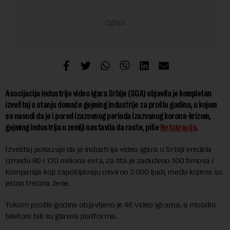
Asocijacija industrije video igara Srbije (SGA) objavila je kompletan
izveštaj o stanju domaće gejming industrije za prošlu godinu, u kojem
se navodi da je i pored izazovnog perioda izazvanog korona-krizom,
gejming industrija u zemlji nastavila da raste, piše
Netokracija
.
Izveštaj pokazuje da je industrija video igara u Srbiji vredela
između 80 i 120 miliona evra, za šta je zaduženo 100 timova i
kompanija koji zapošljavaju okvirno 2.000 ljudi, među kojima su
jedna trećina žene.
Tokom prošle godine objavljeno je 46 video igrama, a mobilni
telefoni bili su glavna platforma.