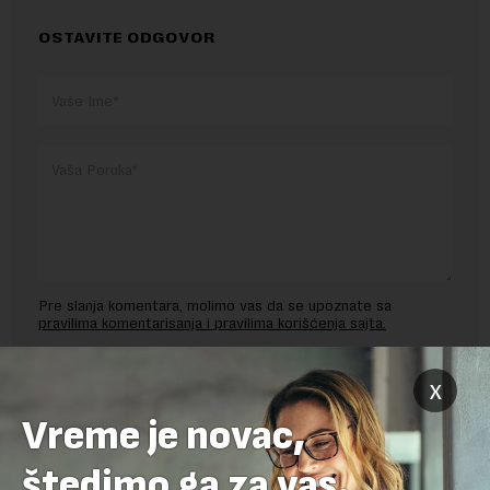
OSTAVITE ODGOVOR
Pre slanja komentara, molimo vas da se upoznate sa
pravilima komentarisanja i pravilima korišćenja sajta.
Sajt je zaštićen pomocu reCaptcha i Google.
Google Politika
x
Privatnosti
i
Google Uslovi Korišćenja
su primenjeni.
Vreme je novac,
štedimo ga za vas.