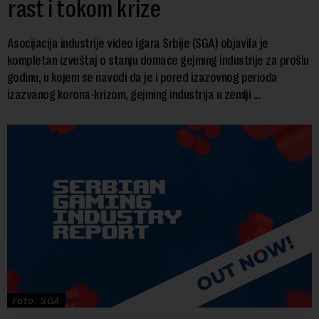
rast i tokom krize
Asocijacija industrije video igara Srbije (SGA) objavila je
kompletan izveštaj o stanju domaće gejming industrije za prošlu
godinu, u kojem se navodi da je i pored izazovnog perioda
izazvanog korona-krizom, gejming industrija u zemlji ...
Foto: SGA