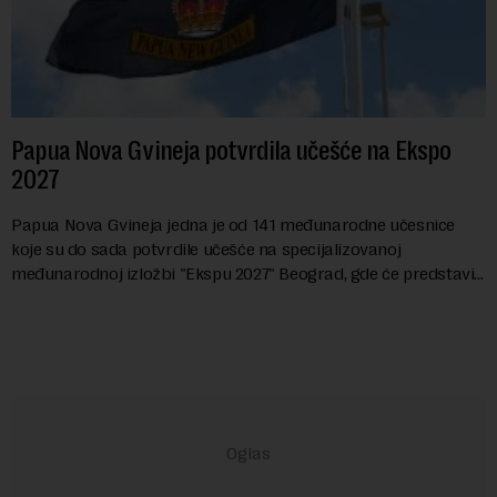
Papua Nova Gvineja potvrdila učešće na Ekspo
2027
Papua Nova Gvineja jedna je od 141 međunarodne učesnice
koje su do sada potvrdile učešće na specijalizovanoj
međunarodnoj izložbi "Ekspu 2027" Beograd, gde će predstaviti
i kao državu sa najvećom jezičkom ra...