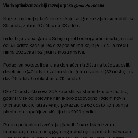
Vlada optimizam za dalji razvoj srpske
game dev
scene
Najzastupljenije platforme za koje se igre razvijaju su mobile sa
39 odsto, zatim PC i Mac sa 33 odsto.
Industrija video igara u Srbiji u prethodnoj godini imala je i rast
od 3,4 odsto kada je reč o zaposlenima kojih je 1.325, a među
njima 292 žena i 62 ljudi iz inostranstva.
Podaci su pokazali da je na domaćem tržištu najteže zaposliti
developere (40 odsto), zatim slede gejm dizajneri (32 odsto), biz
dev (16 odsto) i oblast arta (12 odsto).
Oko 40 odsto članova SGA zaposlili su studente u prethodnoj
godini i više od polovine njih je bilo zadovoljno radom novih
talenata, dok je istraživanje pokazalo da 62 odsto kompanija
planira da zapošljava više ljudi u 2020. godini.
Prema podacima izveštaja, glavnih finansijskih izvora i
finansiranja u domaćoj gejming industriji su prihodi ostvareni