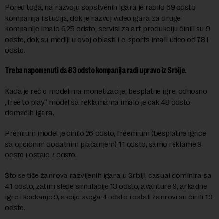
Pored toga, na razvoju sopstvenih igara je radilo 69 odsto
kompanija i studija, dok je razvoj video igara za druge
kompanije imalo 6,25 odsto, servisi za art produkciju činili su 9
odsto, dok su mediji u ovoj oblasti i e-sports imali udeo od 7,81
odsto.
Treba napomenuti da 83 odsto kompanija radi upravo iz Srbije.
Kada je reč o modelima monetizacije, besplatne igre, odnosno
„free to play“ model sa reklamama imalo je čak 48 odsto
domaćih igara.
Premium model je činilo 26 odsto, freemium (besplatne igrice
sa opcionim dodatnim plaćanjem) 11 odsto, samo reklame 9
odsto i ostalo 7 odsto.
Što se tiče žanrova razvijenih igara u Srbiji, casual dominira sa
41 odsto, zatim slede simulacije 13 odsto, avanture 9, arkadne
igre i kockanje 9, akcije svega 4 odsto i ostali žanrovi su činili 19
odsto.