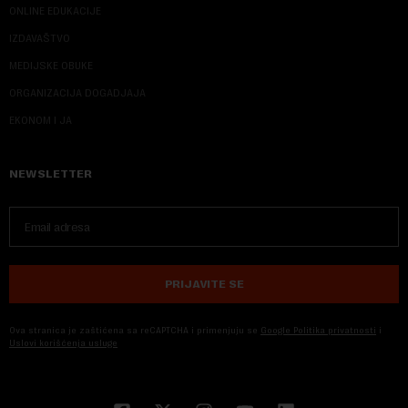
ONLINE EDUKACIJE
IZDAVAŠTVO
MEDIJSKE OBUKE
ORGANIZACIJA DOGADJAJA
EKONOM I JA
NEWSLETTER
PRIJAVITE SE
Ova stranica je zaštićena sa reCAPTCHA i primenjuju se
Google Politika privatnosti
i
Uslovi korišćenja usluge