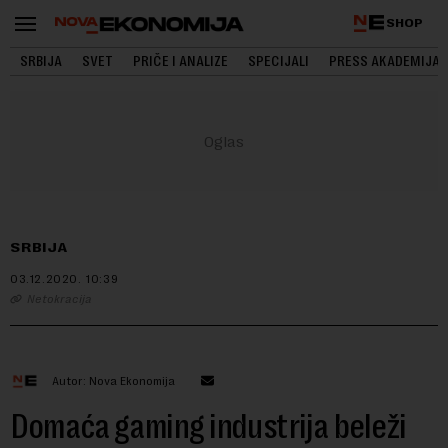
SHOP
SRBIJA
SVET
PRIČE I ANALIZE
SPECIJALI
PRESS AKADEMIJA
SRBIJA
03.12.2020.
10:39
Netokracija
Autor: Nova Ekonomija
Domaća gaming industrija beleži