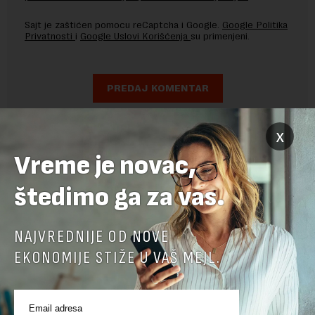
Sajt je zaštićen pomocu reCaptcha i Google.
Google Politika
Privatnosti
i
Google Uslovi Korišćenja
su primenjeni.
x
Vreme je novac,
štedimo ga za vas.
NAJVREDNIJE OD NOVE
EKONOMIJE STIŽE U VAŠ MEJL.
POVEZANI SADRŽAJI