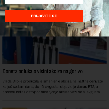
PRIJAVITE SE
Doneta odluka o visini akciza na gorivo
Vlada Srbije produžila je smanjenje akciza na naftne derivate
za još sedam dana, do 16. avgusta, objavio je danas RTS, a
prenosi Beta.Postojeće smanjenje akciza važi do 9. avgusta
kao mera ublažavanja po...