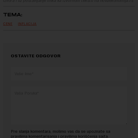
izvora i uz postavljanje linka ka izvornom tekstu na novaekonomija.rs
TEMA:
CENE
INFLACIJA
OSTAVITE ODGOVOR
Pre slanja komentara, molimo vas da se upoznate sa
pravilima komentarisanja i pravilima korišćenja sajta.