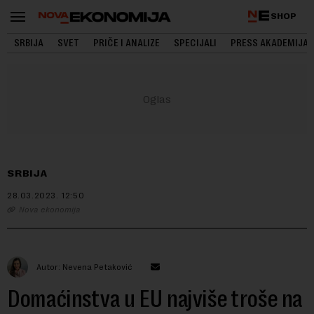
SHOP
SRBIJA
SVET
PRIČE I ANALIZE
SPECIJALI
PRESS AKADEMIJA
SRBIJA
28.03.2023.
12:50
Nova ekonomija
Autor: Nevena Petaković
Domaćinstva u EU najviše troše na