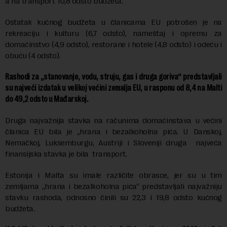
a na transport 10,8 odsto budžeta.
Ostatak kućnog budžeta u članicama EU potrošen je na
rekreaciju i kulturu (6,7 odsto), nameštaj i opremu za
domaćinstvo (4,9 odsto), restorane i hotele (4,8 odsto) i odeću i
obuću (4 odsto).
Rashodi za „stanovanje, vodu, struju, gas i druga goriva“ predstavljali
su najveći izdatak u velikoj većini zemalja EU, u rasponu od 8,4 na Malti
do 49,2 odsto u Mađarskoj.
Druga najvažnija stavka na računima domaćinstava u većini
članica EU bila je „hrana i bezalkoholna pića. U Danskoj,
Nemačkoj, Luksemburgu, Austriji i Sloveniji druga najveća
finansijska stavka je bila transport.
Estonija i Malta su imale različite obrasce, jer su u tim
zemljama „hrana i bezalkoholna pića“ predstavljali najvažniju
stavku rashoda, odnosno činili su 22,3 i 19,8 odsto kućnog
budžeta.