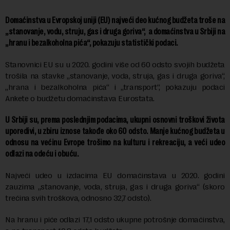
Domaćinstva u Evropskoj uniji (EU) najveći deo kućnog budžeta troše na
„stanovanje, vodu, struju, gas i druga goriva“, a domaćinstva u Srbiji na
„hranu i bezalkoholna pića“, pokazuju statistički podaci.
Stanovnici EU su u 2020. godini više od 60 odsto svojih budžeta
trošila na stavke „stanovanje, voda, struja, gas i druga goriva“,
„hrana i bezalkoholna pića“ i „transport“, pokazuju podaci
Ankete o budžetu domaćinstava Eurostata.
U Srbiji su, prema poslednjim podacima, ukupni osnovni troškovi života
uporedivi, u zbiru iznose takođe oko 60 odsto. Manje kućnog budžeta u
odnosu na većinu Evrope trošimo na kulturu i rekreaciju, a veći udeo
odlazi na odeću i obuću.
Najveći udeo u izdacima EU domaćinstava u 2020. godini
zauzima „stanovanje, voda, struja, gas i druga goriva“ (skoro
trećina svih troškova, odnosno 32,7 odsto).
Na hranu i piće odlazi 17,1 odsto ukupne potrošnje domaćinstva,