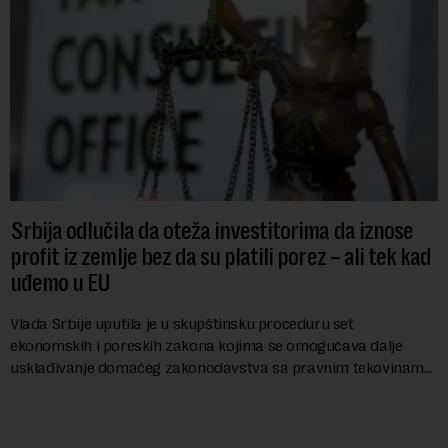
Srbija odlučila da oteža investitorima da iznose
profit iz zemlje bez da su platili porez – ali tek kad
uđemo u EU
Vlada Srbije uputila je u skupštinsku proceduru set
ekonomskih i poreskih zakona kojima se omogućava dalje
usklađivanje domaćeg zakonodavstva sa pravnim tekovinama
Evropske unije i ispunjavaju obaveze predvi...