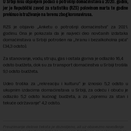
U Srbiji nisu objavljeni podaci o potrošnji domaćinstava u 2020. godini,
jer je Republički zavod za statistiku (RZS) polovinom marta te godine
prekinuo istraživanje na terenu zbog koronavirusa.
RZS je objavio „Anketu o potrošnji domaćinstva“ za 2021.
godinu. Ona je pokazala da je najveći deo novčanih izdataka
domaćinstava u Srbiji potrošen na „hranu i bezalkoholna pića“
(34,3 odsto).
Za stanovanje, vodu, struju, gas i ostala goriva je odlazilo 16,4
odsto budžeta, dok su za transport domaćinstva u Srbiji trošila
9,1 odsto budžeta.
Udeo troška za „rekreaciju i kulturu“ je iznosio 5,2 odsto u
ukupnim izdacima domaćinstava u Srbiji, za odeću i obuću je
odlazilo 5,2 odsto kućnog budžeta, a za „opremu za stan i
tekuće održavanje“ 4,2 odsto.
Preuzimanje delova teksta je dozvoljeno, ali uz obavezno navođenje