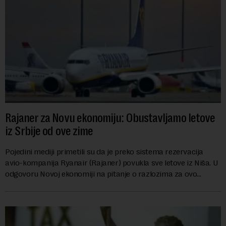
Rajaner za Novu ekonomiju: Obustavljamo letove
iz Srbije od ove zime
Pojedini mediji primetili su da je preko sistema rezervacija
avio-kompanija Ryanair (Rajaner) povukla sve letove iz Niša. U
odgovoru Novoj ekonomiji na pitanje o razlozima za ovo
povlačenje, ovaj avio-gigant...