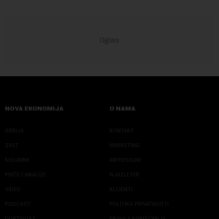
NOVA EKONOMIJA
O NAMA
SRBIJA
KONTAKT
SVET
MARKETING
KOLUMNE
IMPRESSUM
PRIČE I ANALIZE
NJUZLETER
VIDEO
KLIJENTI
PODCAST
POLITIKA PRIVATNOSTI
ODRŽIVOST
PRAVILA KORIŠĆENJA