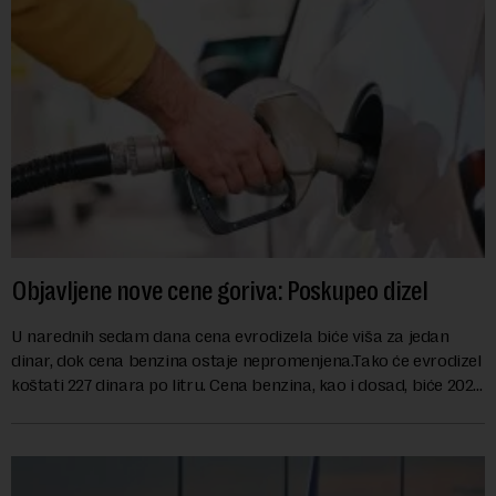
Objavljene nove cene goriva: Poskupeo dizel
U narednih sedam dana cena evrodizela biće viša za jedan
dinar, dok cena benzina ostaje nepromenjena.Tako će evrodizel
koštati 227 dinara po litru. Cena benzina, kao i dosad, biće 202
dinara po litru. ...