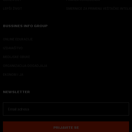
LEPŠI ŽIVOT
SMERNICE ZA PRIMENU VEŠTAČKE INTELI
BUSSINES INFO GROUP
ONLINE EDUKACIJE
IZDAVAŠTVO
MEDIJSKE OBUKE
ORGANIZACIJA DOGADJAJA
EKONOM I JA
NEWSLETTER
PRIJAVITE SE