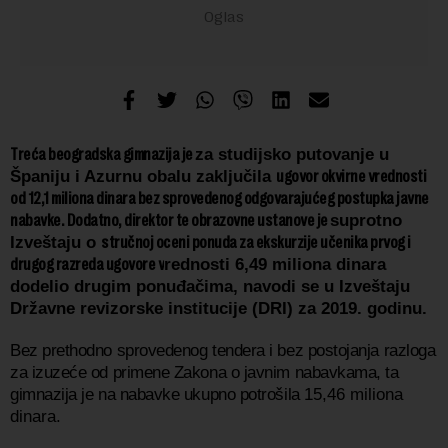
Treća beogradska gimnazija je
za studijsko putovanje u
Španiju i Azurnu obalu zaključila
ugovor okvirne vrednosti
od 12,1 miliona dinara bez sprovedenog odgovarajućeg postupka javne
nabavke. Dodatno, direktor te obrazovne ustanove je
suprotno
Izveštaju o
stručnoj oceni ponuda za ekskurzije učenika prvog i
drugog razreda ugovore v
rednosti 6,49 miliona dinara
dodelio
drugim
ponuđačima, navodi se u Izveštaju
Državne revizorske institucije (DRI) za 2019. godinu.
Bez prethodno sprovedenog tendera i bez postojanja razloga
za izuzeće od primene Zakona o javnim nabavkama, ta
gimnazija je na nabavke ukupno potrošila
15,46 miliona
dinara.