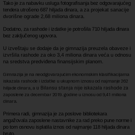
Tako je za nabavku usluga fotografisanja bez odgovarajućeg
tendera utrošeno 687 hiljada dinara, a
za projekat sanacije
dvorišne ograde 2,68 miliona dinara.
Dodatno, za rashode i izdatke je potrošila 710 hiljada dinara
bez zaključenog ugovora.
U izveštaju se dodaje da je gimnazija
preuzela obaveze i
izvršila rashode za oko 3,4 miliona
dinara veća u odnosu
na sredstva predviđena finansijskim planom.
Gimnazija je na neodgovarajućim ekonomskim klasifikacijama
iskazala rashode i izdatke u ukupnom iznosu od najmanje 262
u Bilansu stanja nije iskazala rashode za
hiljade dinara, a
zaposlene za decembar 2019. godine u iznosu od 9,41 miliona
dinara.
Primera radi, gimnazija je za poslove bibliotekara
angažovala zaposlene nastavnike za rad preko pune norme i
po tom osnovu isplatila iznos od najmanje 118 hiljada dinara
bruto.