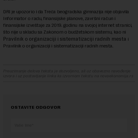
DRI je upozorio i da Treća beogradska gimnazija nije objavila
Informator o radu, finansijske planove, završni račun i
finansijske izveštaje za 2019. godinu na svojoj internet stranici,
što nije u skladu sa Zakonom o budžetskom sistemu, kao ni
Pravilnik o organizaciji i sistematizaciji radnih mesta
i
Pravilnik o organizaciji i sistematizaciji radnih mesta.
Preuzimanje delova teksta je dozvoljeno, ali uz obavezno navođenje
izvora i uz postavljanje linka ka izvornom tekstu na novaekonomija.rs
OSTAVITE ODGOVOR