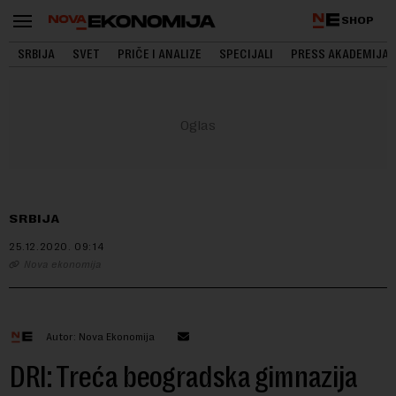
SHOP
SRBIJA
SVET
PRIČE I ANALIZE
SPECIJALI
PRESS AKADEMIJA
SRBIJA
25.12.2020.
09:14
Nova ekonomija
Autor: Nova Ekonomija
DRI: Treća beogradska gimnazija