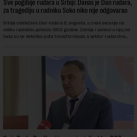
Sve pogibije rudara u Srbiji: Danas je Dan rudara,
za tragediju u rudniku Soko niko nije odgovarao
Srbija obeležava Dan rudara 6. avgusta, u znak sećanja na
veliku radničku pobedu 1903. godine. Zemlja i odnosi u njoj od
tada su se nekoliko puta transformisali, a sektor rudarstva
danas karakterišu velike r...