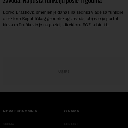
zavoda: Napušta funkciju posle 11 godina
Borko Drašković smenjen je danas na sednici Vlade sa funkcije
direktora Republičkog geodetskog zavoda, objavio je portal
Nova.rs.Drašković je na poziciji direktora RGZ-a bio 11
godina.Kako piše Nova....
NOVA EKONOMIJA
O NAMA
SRBIJA
KONTAKT