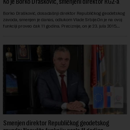
Ko je Borko Drašković, smenjeni direktor RGZ-a
Borko Drašković, dosadašnji direktor Republičkog geodetskog
zavoda, smenjen je danas, odlukom Vlade Srbije.On je na ovoj
funkciji proveo čak 11 godina. Preciznije, on je 23. jula 2015.
izabran za v.d. di...
Smenjen direktor Republičkog geodetskog