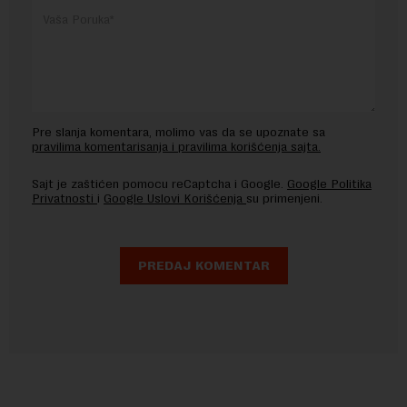
Pre slanja komentara, molimo vas da se upoznate sa
pravilima komentarisanja i pravilima korišćenja sajta.
Sajt je zaštićen pomocu reCaptcha i Google.
Google Politika
Privatnosti
i
Google Uslovi Korišćenja
su primenjeni.