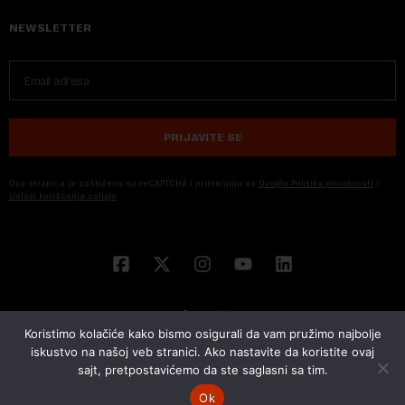
NEWSLETTER
PRIJAVITE SE
Ova stranica je zaštićena sa reCAPTCHA i primenjuju se
Google Politika privatnosti
i
Uslovi korišćenja usluge
Koristimo kolačiće kako bismo osigurali da vam pružimo najbolje
iskustvo na našoj veb stranici. Ako nastavite da koristite ovaj
sajt, pretpostavićemo da ste saglasni sa tim.
© 2026 NOVA EKONOMIJA | SVA PRAVA ZADŽANA | DEVELOPED BY
CUBES
Ok