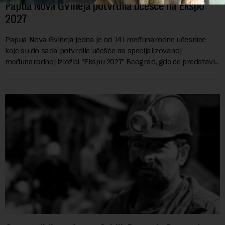
Papua Nova Gvineja potvrdila učešće na Ekspo
2027
Papua Nova Gvineja jedna je od 141 međunarodne učesnice
koje su do sada potvrdile učešće na specijalizovanoj
međunarodnoj izložbi "Ekspu 2027" Beograd, gde će predstaviti
i kao državu sa najvećom jezičkom ra...