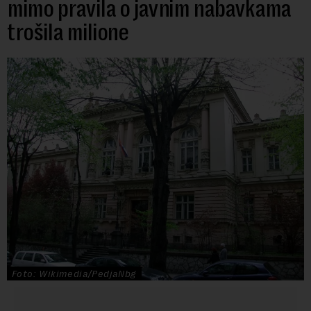
mimo pravila o javnim nabavkama
trošila milione
Foto: Wikimedia/PedjaNbg