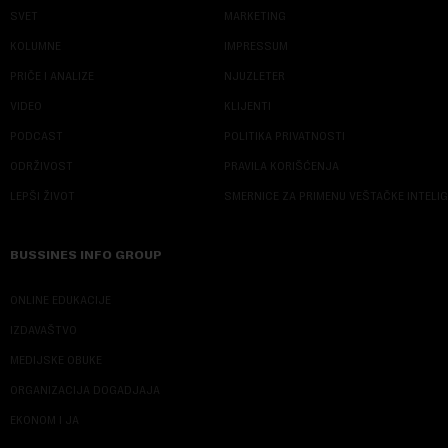
SVET
MARKETING
KOLUMNE
IMPRESSUM
PRIČE I ANALIZE
NJUZLETER
VIDEO
KLIJENTI
PODCAST
POLITIKA PRIVATNOSTI
ODRŽIVOST
PRAVILA KORIŠĆENJA
LEPŠI ŽIVOT
SMERNICE ZA PRIMENU VEŠTAČKE INTELI
BUSSINES INFO GROUP
ONLINE EDUKACIJE
IZDAVAŠTVO
MEDIJSKE OBUKE
ORGANIZACIJA DOGADJAJA
EKONOM I JA