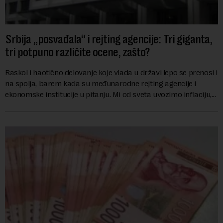
Srbija „posvađala“ i rejting agencije: Tri giganta,
tri potpuno različite ocene, zašto?
Raskol i haotično delovanje koje vlada u državi lepo se prenosi i
na spolja, barem kada su međunarodne rejting agencije i
ekonomske institucije u pitanju. Mi od sveta uvozimo inflaciju,
robu lošijeg kvalitet...