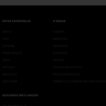
NOVA EKONOMIJA
O NAMA
SRBIJA
KONTAKT
SVET
MARKETING
KOLUMNE
IMPRESSUM
PRIČE I ANALIZE
NJUZLETER
VIDEO
KLIJENTI
PODCAST
POLITIKA PRIVATNOSTI
ODRŽIVOST
PRAVILA KORIŠĆENJA
LEPŠI ŽIVOT
SMERNICE ZA PRIMENU VEŠTAČKE INTELI
BUSSINES INFO GROUP