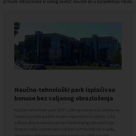
privuče istraživače iz celog sveta“, navodi se u saopšetnju Vlade.