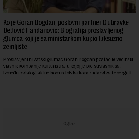
Ko je Goran Bogdan, poslovni partner Dubravke
Đedović Handanović: Biografija proslavljenog
glumca koji je sa ministarkom kupio luksuzno
zemljište
Proslavljeni hrvatski glumac Goran Bogdan postao je većinski
vlasnik kompanije Kulturistra, u kojoj je bio suvlasnik sa,
između ostalog, aktuelnom ministarkom rudarstva i energetike
u Vladi Srbije, Dubravkom...