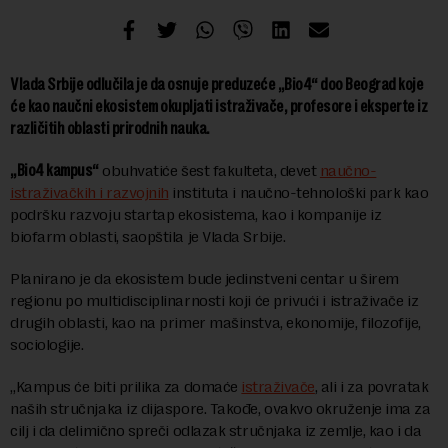
Vlada Srbije odlučila je da osnuje preduzeće „Bio4“ doo Beograd koje
će kao naučni ekosistem okupljati istraživače, profesore i eksperte iz
različitih oblasti prirodnih nauka.
„Bio4 kampus“
obuhvatiće šest fakulteta, devet
naučno-
istraživačkih i razvojnih
instituta i naučno-tehnološki park kao
podršku razvoju startap ekosistema, kao i kompanije iz
biofarm oblasti, saopštila je Vlada Srbije.
Planirano je da ekosistem bude jedinstveni centar u širem
regionu po multidisciplinarnosti koji će privući i istraživače iz
drugih oblasti, kao na primer mašinstva, ekonomije, filozofije,
sociologije.
„Kampus će biti prilika za domaće
istraživače
, ali i za povratak
naših stručnjaka iz dijaspore. Takođe, ovakvo okruženje ima za
cilj i da delimično spreči odlazak stručnjaka iz zemlje, kao i da