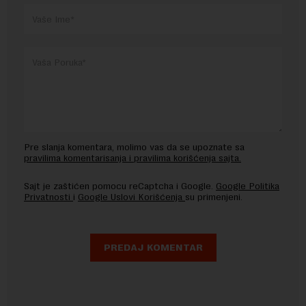
Pre slanja komentara, molimo vas da se upoznate sa
pravilima komentarisanja i pravilima korišćenja sajta.
Sajt je zaštićen pomocu reCaptcha i Google.
Google Politika
Privatnosti
i
Google Uslovi Korišćenja
su primenjeni.