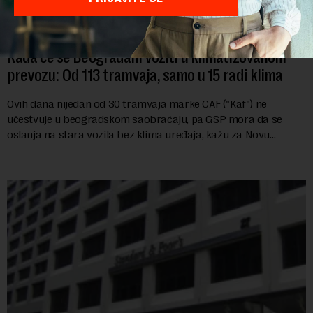
Kada će se Beograđani voziti u klimatizovanom
prevozu: Od 113 tramvaja, samo u 15 radi klima
Ovih dana nijedan od 30 tramvaja marke CAF ("Kaf") ne
učestvuje u beogradskom saobraćaju, pa GSP mora da se
oslanja na stara vozila bez klima uređaja, kažu za Novu
ekonomiju iz Sindikata Centar – GSP i Centr...