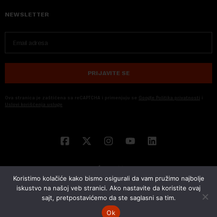
NEWSLETTER
PRIJAVITE SE
Ova stranica je zaštićena sa reCAPTCHA i primenjuju se
Google Politika privatnosti
i
Uslovi korišćenja usluge
Koristimo kolačiće kako bismo osigurali da vam pružimo najbolje
iskustvo na našoj veb stranici. Ako nastavite da koristite ovaj
sajt, pretpostavićemo da ste saglasni sa tim.
© 2026 NOVA EKONOMIJA | SVA PRAVA ZADŽANA | DEVELOPED BY
CUBES
Ok