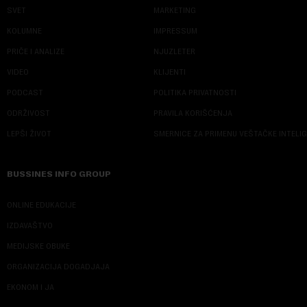
SVET
MARKETING
KOLUMNE
IMPRESSUM
PRIČE I ANALIZE
NJUZLETER
VIDEO
KLIJENTI
PODCAST
POLITIKA PRIVATNOSTI
ODRŽIVOST
PRAVILA KORIŠĆENJA
LEPŠI ŽIVOT
SMERNICE ZA PRIMENU VEŠTAČKE INTELI
BUSSINES INFO GROUP
ONLINE EDUKACIJE
IZDAVAŠTVO
MEDIJSKE OBUKE
ORGANIZACIJA DOGADJAJA
EKONOM I JA