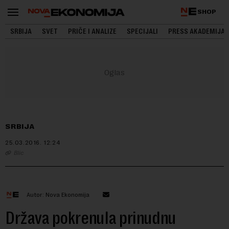
SHOP
SRBIJA
SVET
PRIČE I ANALIZE
SPECIJALI
PRESS AKADEMIJA
SRBIJA
25.03.2016.
12:24
Blic
Autor: Nova Ekonomija
Država pokrenula prinudnu