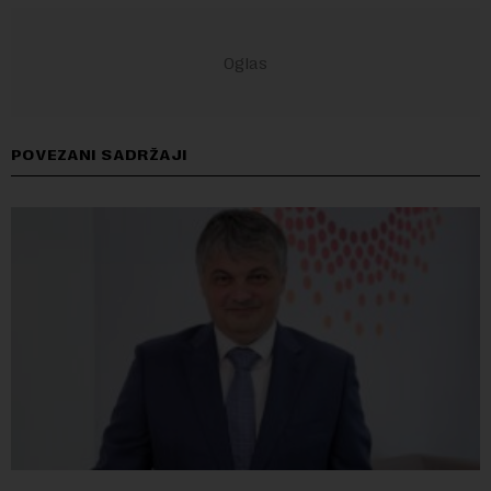
POVEZANI SADRŽAJI