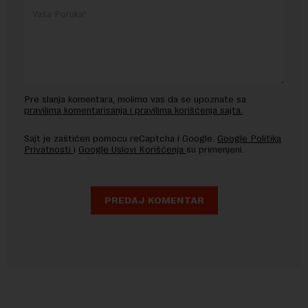
Pre slanja komentara, molimo vas da se upoznate sa
pravilima komentarisanja i pravilima korišćenja sajta.
Sajt je zaštićen pomocu reCaptcha i Google.
Google Politika
Privatnosti
i
Google Uslovi Korišćenja
su primenjeni.