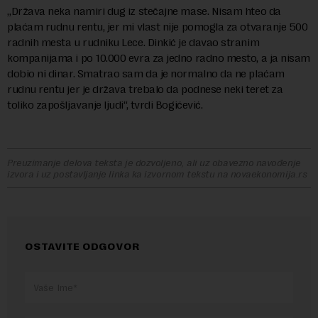
„Država neka namiri dug iz stečajne mase. Nisam hteo da
plaćam rudnu rentu, jer mi vlast nije pomogla za otvaranje 500
radnih mesta u rudniku Lece. Dinkić je davao stranim
kompanijama i po 10.000 evra za jedno radno mesto, a ja nisam
dobio ni dinar. Smatrao sam da je normalno da ne plaćam
rudnu rentu jer je država trebalo da podnese neki teret za
toliko zapošljavanje ljudi“, tvrdi Bogićević.
Preuzimanje delova teksta je dozvoljeno, ali uz obavezno navođenje
izvora i uz postavljanje linka ka izvornom tekstu na novaekonomija.rs
OSTAVITE ODGOVOR