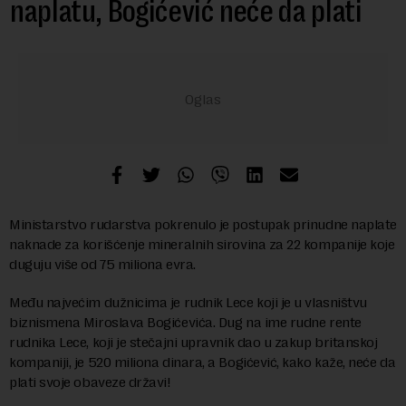
naplatu, Bogićević neće da plati
Ministarstvo rudarstva pokrenulo je postupak prinudne naplate
naknade za korišćenje mineralnih sirovina za 22 kompanije koje
duguju više od 75 miliona evra.
Među najvećim dužnicima je rudnik Lece koji je u vlasništvu
biznismena Miroslava Bogićevića. Dug na ime rudne rente
rudnika Lece, koji je stečajni upravnik dao u zakup britanskoj
kompaniji, je 520 miliona dinara, a Bogićević, kako kaže, neće da
plati svoje obaveze državi!