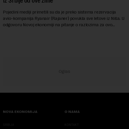
iz Srbije od ove zime
Pojedini mediji primetili su da je preko sistema rezervacija
avio-kompanija Ryanair (Rajaner) povukla sve letove iz Niša. U
odgovoru Novoj ekonomiji na pitanje o razlozima za ovo
povlačenje, ovaj avio-gigant...
NOVA EKONOMIJA
O NAMA
SRBIJA
KONTAKT