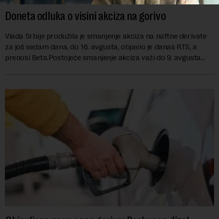
Doneta odluka o visini akciza na gorivo
Vlada Srbije produžila je smanjenje akciza na naftne derivate
za još sedam dana, do 16. avgusta, objavio je danas RTS, a
prenosi Beta.Postojeće smanjenje akciza važi do 9. avgusta
kao mera ublažavanja po...