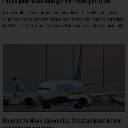
Objavljene nove cene goriva: Poskupeo dizel
U narednih sedam dana cena evrodizela biće viša za jedan
dinar, dok cena benzina ostaje nepromenjena.Tako će evrodizel
koštati 227 dinara po litru. Cena benzina, kao i dosad, biće 202
dinara po litru. ...
Rajaner za Novu ekonomiju: Obustavljamo letove