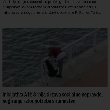
Vlada Srbije je u decembru prošle godine dozvolila da se
"Jugoslovenskom rečnom brodarstvu" otpiše više od 1,3
miliona evra duga prema državi, objavila je Pištaljka. To je
učinjeno zaključkom koji do danas n...
Inicijativa A11: Srbija država socijalne nepravde,
negiranje i zloupotreba siromaštva