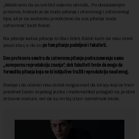
„Mislili smo da su oni (to) odavno utvrdili… Po dosadašnjim
pričama, trebalo je da budu pitanja i otvorenog i zatvorenog
tipa, ali je na sastanku predloženo da sva pitanja budu
zatvorena“, kaže Babić.
Na pitanje kakva pitanja bi đaci želeli, Babić kaže da nisu izneli
jasan stav, a da su
po tom pitanju podeljeni i fakulteti.
Deo profesora smatra da zatvorena pitanja podrazumevaju samo
„suvoparnu reprodukciju znanja“, dok fakulteti tvrde da mogu da
formulišu pitanja koja ne bi isključivo tražili reprodukciju naučenog.
Dodaje i da učenici nisu dobili mogućnost da biraju koji će treći
predmet (osim srpskog jezika i matematike) polagati na probni
državne mature, već da su im taj izbor nametnule škole.