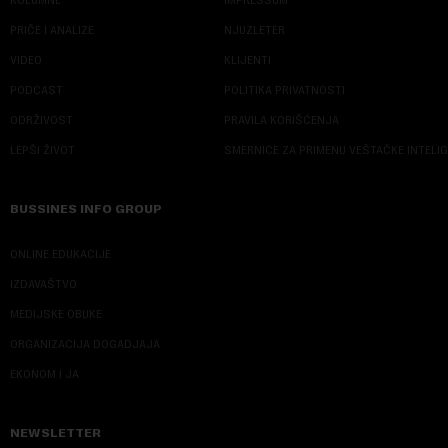
KOLUMNE
IMPRESSUM
PRIČE I ANALIZE
NJUZLETER
VIDEO
KLIJENTI
PODCAST
POLITIKA PRIVATNOSTI
ODRŽIVOST
PRAVILA KORIŠĆENJA
LEPŠI ŽIVOT
SMERNICE ZA PRIMENU VEŠTAČKE INTELI
BUSSINES INFO GROUP
ONLINE EDUKACIJE
IZDAVAŠTVO
MEDIJSKE OBUKE
ORGANIZACIJA DOGADJAJA
EKONOM I JA
NEWSLETTER