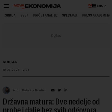
SHOP
SRBIJA
SVET
PRIČE I ANALIZE
SPECIJALI
PRESS AKADEMIJA
SRBIJA
19.05.2023.
12:01
Autor: Katarina Baletić
Državna matura: Dve nedelje od
probe i dalje bez svih odgovora