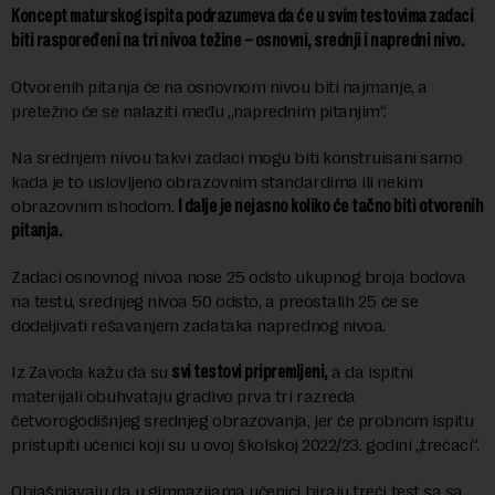
Koncept maturskog ispita podrazumeva da će u svim testovima zadaci
biti raspoređeni na tri nivoa težine – osnovni, srednji i napredni nivo.
Otvorenih pitanja će na osnovnom nivou biti najmanje, a
pretežno će se nalaziti među „naprednim pitanjim“.
Na srednjem nivou takvi zadaci mogu biti konstruisani samo
kada je to uslovljeno obrazovnim standardima ili nekim
obrazovnim ishodom.
I dalje je nejasno koliko će tačno biti otvorenih
pitanja.
Zadaci osnovnog nivoa nose 25 odsto ukupnog broja bodova
na testu, srednjeg nivoa 50 odsto, a preostalih 25 će se
dodeljivati rešavanjem zadataka naprednog nivoa.
Iz Zavoda kažu da su
svi testovi pripremljeni,
a da ispitni
materijali obuhvataju gradivo prva tri razreda
četvorogodišnjeg srednjeg obrazovanja, jer će probnom ispitu
pristupiti učenici koji su u ovoj školskoj 2022/23. godini „trećaci“.
Objašnjavaju da u gimnazijama učenici biraju treći test sa sa