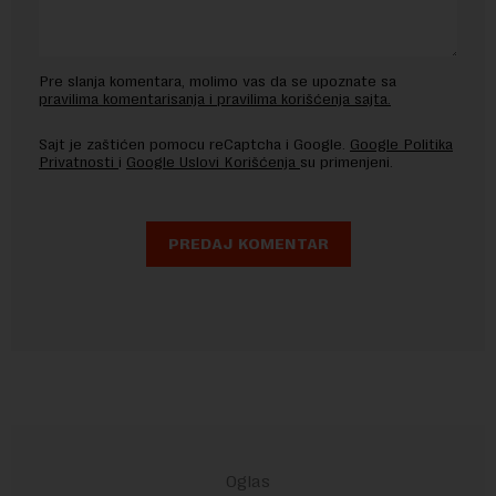
Pre slanja komentara, molimo vas da se upoznate sa
pravilima komentarisanja i pravilima korišćenja sajta.
Sajt je zaštićen pomocu reCaptcha i Google.
Google Politika
Privatnosti
i
Google Uslovi Korišćenja
su primenjeni.