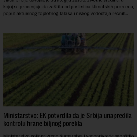
kojoj se procenjuje da zaštita od posledica klimatskih promena,
poput aktuelnog toplotnog talasa i niskog vodostaja rečnih
slivova, zahteva inve...
Ministarstvo: EK potvrdila da je Srbija unapredila
kontrolu hrane biljnog porekla
Ministarstvo poljoprivrede, šumarstva i vodoprivrede saopštilo