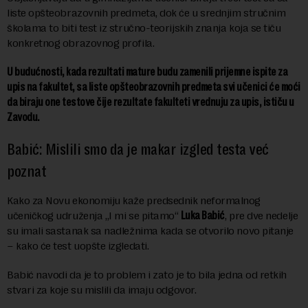
liste opšteobrazovnih predmeta, dok će u srednjim stručnim
školama to biti test iz stručno-teorijskih znanja koja se tiču
konkretnog obrazovnog profila.
U budućnosti, kada rezultati mature budu zamenili prijemne ispite za
upis na fakultet, sa liste opšteobrazovnih predmeta svi učenici će moći
da biraju one testove čije rezultate fakulteti vrednuju za upis, ističu u
Zavodu.
Babić: Mislili smo da je makar izgled testa već
poznat
Kako za Novu ekonomiju kaže predsednik neformalnog
učeničkog udruženja „I mi se pitamo“
Luka Babić
, pre dve nedelje
su imali sastanak sa nadležnima kada se otvorilo novo pitanje
– kako će test uopšte izgledati.
Babić navodi da je to problem i zato je to bila jedna od retkih
stvari za koje su mislili da imaju odgovor.