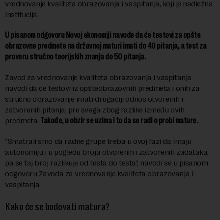
vrednovanje kvaliteta obrazovanja i vaspitanja, koji je nadležna
institucija.
U pisanom odgovoru Novoj ekonomiji navode da će testovi za opšte
obrazovne predmete na državnoj maturi imati do 40 pitanja, a test za
proveru stručno teorijskih znanja do 50 pitanja.
Zavod za vrednovanje kvaliteta obrazovanja i vaspitanja
navodi da će testovi iz opšteobrazovnih predmeta i onih za
stručno obrazovanje imati drugačiji odnos otvorenih i
zatvorenih pitanja, pre svega zbog razlike između ovih
predmeta.
Takođe, u obzir se uzima i to da se radi o probi mature.
“Smatrali smo da radne grupe treba u ovoj fazi da imaju
autonomiju i u pogledu broja otvorenih i zatvorenih zadataka,
pa se taj broj razlikuje od testa do testa”, navodi se u pisanom
odgovoru Zavoda za vrednovanje kvaliteta obrazovanja i
vaspitanja.
Kako će se bodovati matura?