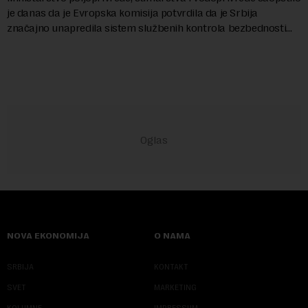
je danas da je Evropska komisija potvrdila da je Srbija
značajno unapredila sistem službenih kontrola bezbednosti
hrane biljnog porekla, te da k...
NOVA EKONOMIJA
O NAMA
SRBIJA
KONTAKT
SVET
MARKETING