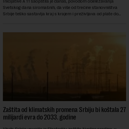
Inicijative A 11 saopštila je danas, povodom obeležavanja
Svetskog dana siromašnih, da više od trećine stanovništva
Srbije teško sastavlja kraj s krajem i preživljava od plate do
plate.U saopštenju piše ...
Zaštita od klimatskih promena Srbiju bi koštala 27
milijardi evra do 2033. godine
Vlada Srbije usvojila je Strategiju zaštite životne sredine, u