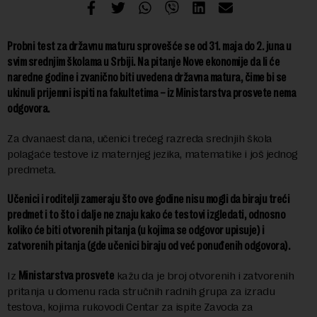
Probni test za državnu maturu sprovešće se od 31. maja do 2. juna u
svim srednjim školama u Srbiji. Na pitanje Nove ekonomije da li će
naredne godine i zvanično biti uvedena državna matura, čime bi se
ukinuli prijemni ispiti na fakultetima – iz Ministarstva prosvete nema
odgovora.
Za dvanaest dana, učenici trećeg razreda srednjih škola
polagaće testove iz maternjeg jezika, matematike i još jednog
predmeta.
Učenici i roditelji zameraju što ove godine nisu mogli da biraju treći
predmet i to što i dalje ne znaju kako će testovi izgledati, odnosno
koliko će biti otvorenih pitanja (u kojima se odgovor upisuje) i
zatvorenih pitanja (gde učenici biraju od već ponuđenih odgovora).
Iz
Ministarstva prosvete
kažu da je broj otvorenih i zatvorenih
pritanja u domenu rada stručnih radnih grupa za izradu
testova, kojima rukovodi Centar za ispite Zavoda za