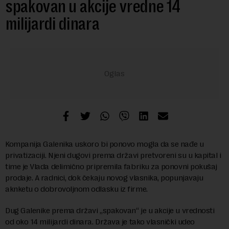
spakovan u akcije vredne 14
milijardi dinara
Kompanija Galenika uskoro bi ponovo mogla da se nađe u
privatizaciji. Njeni dugovi prema državi pretvoreni su u kapital i
time je Vlada delimično pripremila fabriku za ponovni pokušaj
prodaje. A radnici, dok čekaju novog vlasnika, popunjavaju
aknketu o dobrovoljnom odlasku iz firme.
Dug Galenike prema državi „spakovan“ je u akcije u vrednosti
od oko 14 milijardi dinara. Država je tako vlasnički udeo