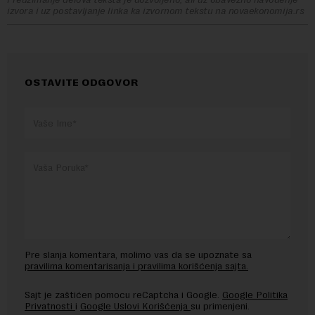
izvora i uz postavljanje linka ka izvornom tekstu na novaekonomija.rs
OSTAVITE ODGOVOR
Pre slanja komentara, molimo vas da se upoznate sa
pravilima komentarisanja i pravilima korišćenja sajta.
Sajt je zaštićen pomocu reCaptcha i Google.
Google Politika
Privatnosti
i
Google Uslovi Korišćenja
su primenjeni.