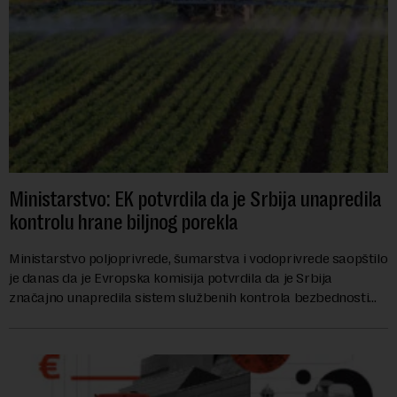
Ministarstvo: EK potvrdila da je Srbija unapredila
kontrolu hrane biljnog porekla
Ministarstvo poljoprivrede, šumarstva i vodoprivrede saopštilo
je danas da je Evropska komisija potvrdila da je Srbija
značajno unapredila sistem službenih kontrola bezbednosti
hrane biljnog porekla, te da k...