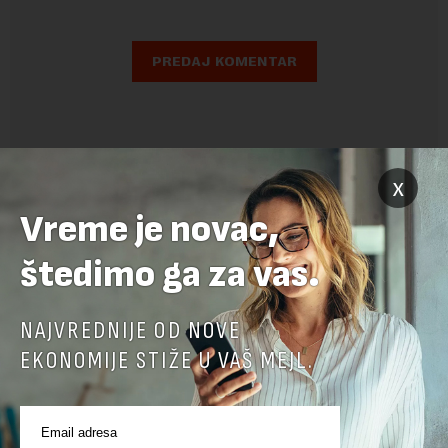
x
Vreme je novac,
štedimo ga za vas.
NAJVREDNIJE OD NOVE
EKONOMIJE STIŽE U VAŠ MEJL.
POVEZANI SADRŽAJI