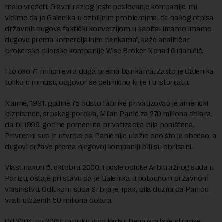
malo vredeti. Glavni razlog jeste poslovanje kompanije, mi
vidimo da je Galenika u ozbiljnim problemima, da nakog otpisa
državnih dugova faktički konverzijom u kapital imamo imamo
dugove prema komercijalnim bankama“, kaže analitičar
brokersko dilerske kompanije Wise Broker Nenad Gujaničić.
I to oko 71 milion evra duga prema bankama. Zašto je Galenika
toliko u minusu, odgovor se delimično krije i u istorijatu.
Naime, 1991. godine 75 odsto fabrike privatizovao je američki
biznismen, srpskog porekla, Milan Panić za 270 miliona dolara,
da bi 1999. godine pomenuta privatizacija bila poništena.
Privredni sud je utvrdio da Panić nije uložio ono što je obećao, a
dugovi države prema njegovoj kompaniji bili su obrisani.
Vlast nakon 5. oktobra 2000. i posle odluke Arbitražnog suda u
Parizu, ostaje pri stavu da je Galenika u potpunom državnom
vlasništvu. Odlukom suda Srbija je, ipak, bila dužna da Paniću
vrati uloženih 50 miliona dolara.
Od 2004. do 2008. fabriku vodi kadar Demokratske stranke