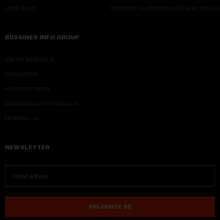
LEPŠI ŽIVOT
SMERNICE ZA PRIMENU VEŠTAČKE INTELI
BUSSINES INFO GROUP
ONLINE EDUKACIJE
IZDAVAŠTVO
MEDIJSKE OBUKE
ORGANIZACIJA DOGADJAJA
EKONOM I JA
NEWSLETTER
PRIJAVITE SE