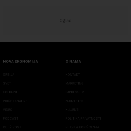
NOVA EKONOMIJA
O NAMA
SRBIJA
KONTAKT
SVET
MARKETING
KOLUMNE
IMPRESSUM
PRIČE I ANALIZE
NJUZLETER
VIDEO
KLIJENTI
PODCAST
POLITIKA PRIVATNOSTI
ODRŽIVOST
PRAVILA KORIŠĆENJA