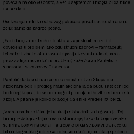
povećala na oko 90 odsto, a već u septembru mogla bi da bude
na prodaju.
Očekivanja radnika od novog pokušaja privatizacije, stala su u
želju: samo da zadrže posao.
„Sada broj zaposlenih i struktura zaposlenih može biti
dovedena u problem, ako odu stručni kadrovi – farmaceuti,
tehnolozi, visoko obrazovani, specijalizovani radnici, sama
proizvodnja može doći u problem“, kaže Zoran Pantelić iz
sindikata „Nezavisnost“ Galenika.
Pantelić dodaje da su resorno ministarstvo i Skupština
akcionara odbili predlog malih akcionara da budu zaštićeni od
budućeg kupca, da se onemogući prodaja njihovih sedam odsto
akcija. A pitanje je koliko bi akcije Galenike vredele na berzi.
„Veoma mala količina je tu akcija slobodnih za trgovanje. Toj
firmi predstoji ozbiljno restrukturiranje, tako da bojim se ako
se firma pojavi na berzi – a trebalo bi da se pojavi, da neće tu
biti nekog velikog interesa, odnosno da će njene akcije prilično