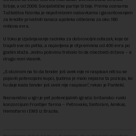
Srbije, a od 2008. Socijalističke partije Srbije. Prema ocenama
Tužilaštva fabrika je nepotrebnim nabavkama i garantovanjem
za kredite privatnih lanaca apoteka oštećena za oko 180
miliona evra.
U toku je izjašnjavanje radnika za dobrovoljni odlazak, koje će
trajati sve do petka, a najavljena je otpremnina od 400 evra po
godini staža. Jednu polovinu trebalo bi da obezbedi država – a
drugu novi vlasnik.
„S obzirom na to da tender još uvek nije ni raspisan niti su se
pojavili potencijalni kupci, ljudima je malo nejasna ta pozicija, ko
tu daje kada tender još uvek nije raspisan“, rekao je Pantelić.
Nezvanično u igri je pet potencijalnih igrača: britansko-ruski
konzorcijum Frontijer farma – Petrovaks, Sinforam, Amikus,
Hemofarm i EMS iz Brazila.
Preuzimanje delova teksta je dozvoljeno, ali uz obavezno navođenje