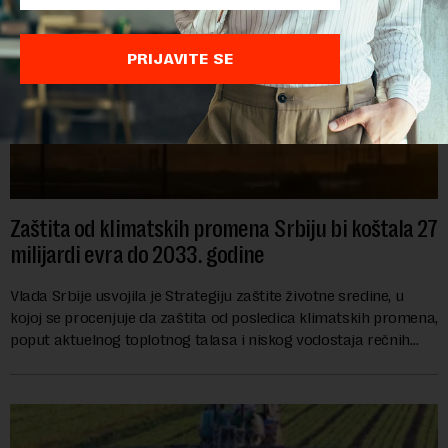
PRIJAVITE SE
Zaštita od klimatskih promena Srbiju bi koštala 27
milijardi evra do 2033. godine
Vlada Srbije usvojila je Strategiju zaštite životne sredine, u
kojoj se procenjuje da zaštita od posledica klimatskih promena,
poput aktuelnog toplotnog talasa i niskog vodostaja rečnih
slivova, zahteva inve...