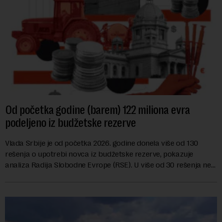
Od početka godine (barem) 122 miliona evra
podeljeno iz budžetske rezerve
Vlada Srbije je od početka 2026. godine donela više od 130
rešenja o upotrebi novca iz budžetske rezerve, pokazuje
analiza Radija Slobodne Evrope (RSE). U više od 30 rešenja ne
navodi se tačan iznos koji će ...