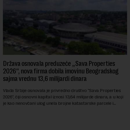
Država osnovala preduzeće „Sava Properties
2026“, nova firma dobila imovinu Beogradskog
sajma vrednu 13,6 milijardi dinara
Vlada Srbije osnovala je privredno društvo "Sava Properties
2026", čiji osnovni kapital iznosi 13,64 milijarde dinara, a u koji
je kao nenovčani ulog unela brojne katastarske parcele i
objekte u okviru kompl...