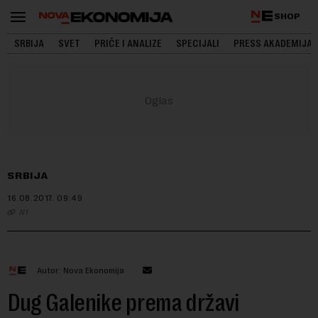
SHOP
SRBIJA
SVET
PRIČE I ANALIZE
SPECIJALI
PRESS AKADEMIJA
SRBIJA
16.08.2017.
09:49
N1
Autor: Nova Ekonomija
Dug Galenike prema državi