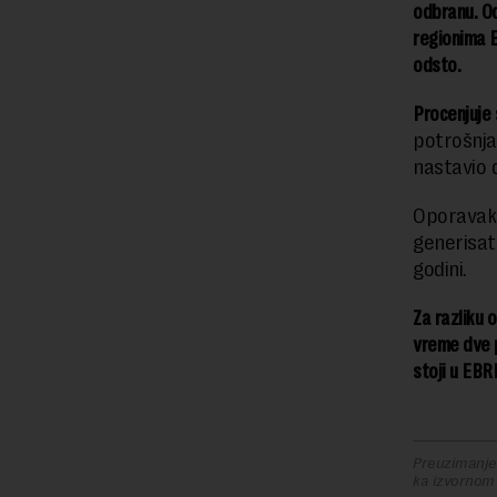
odbranu. Od
regionima E
odsto.
Procenjuje 
potrošnja
nastavio 
Oporavak 
generisati
godini.
Za razliku 
vreme dve p
stoji u EBR
Preuzimanje 
ka izvornom