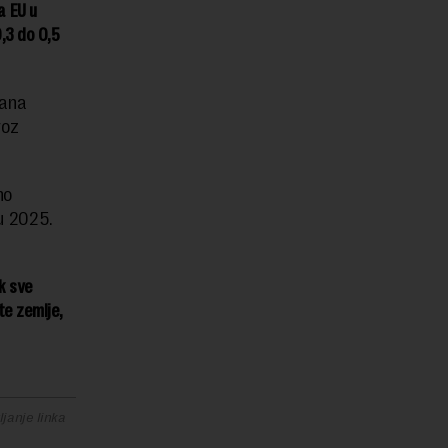
a EU u
,3 do 0,5
ana
voz
no
 u 2025.
ak sve
te zemlje,
janje linka