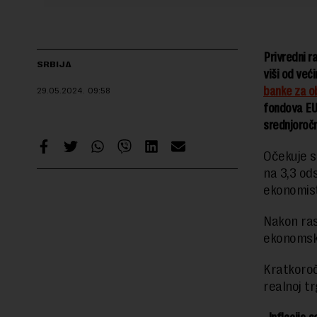
Privredni r
SRBIJA
viši od vec
banke za o
29.05.2024.
09:58
fondova EU 
srednjoročn
Očekuje s
na 3,3 od
ekonomist
Nakon ras
ekonomska
Kratkoroč
realnoj t