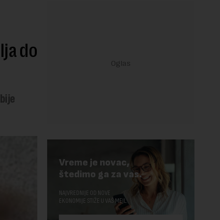
lja do
bije
Vreme je novac,
štedimo ga za vas.
NAJVREDNIJE OD NOVE
EKONOMIJE STIŽE U VAŠ MEJL.