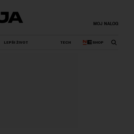
MOJ NALOG
SHOP
LEPŠI ŽIVOT
TECH