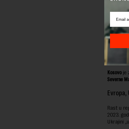
3,4 odsto,
godini.
Ekonomij
se očekuj
Crna Gora,
procenata
više baze
Kosovo
je 
Severne Ma
Evropa, 
Rast u re
2023. god
Ukrajini „