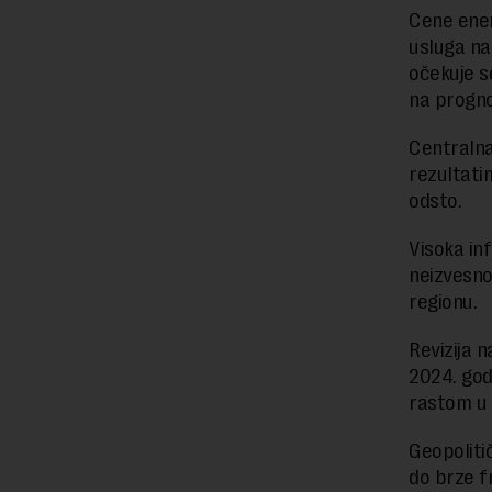
Cene ener
usluga na
očekuje se
na progno
Centralna 
rezultati
odsto.
Visoka in
neizvesnos
regionu.
Revizija 
2024. god
rastom u
Geopoliti
do brze f