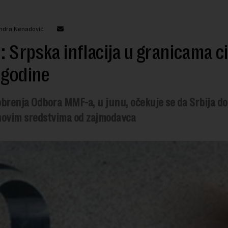
andra Nenadović
 Srpska inflacija u granicama ci
 godine
obrenja Odbora MMF-a, u junu, očekuje se da Srbija do
novim sredstvima od zajmodavca