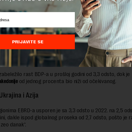
 a EBRD ovoj državi predviđa sličan nivo (skok od 3,3 odsto)
a
Bosne i Hercegovine
je rasla 1,7 odsto u 2023. godini, a za 
e „ubrzanje“ na 2,8 odsto.
PRIJAVITE SE
nakon rezultata većeg od očekivanog u 2023. godini (čak 
) očekuje umerenijih 3,5 odsto tokom ove godine, zbog re
 i negativanog uticaja suša na rad hidroelektrana.
zabeležilo rast BDP-a u prošloj godini od 3,3 odsto, dok je
kedonije
od jednog procenta bio niži od očekivanog.
Ukrajina i Azija
gionima EBRD-a usporen je sa 3,3 odsto u 2022. na 2,5 od
ini, dakle ispod globalnog proseka od 2,7 odsto, pošto je r
uzeo danak“.