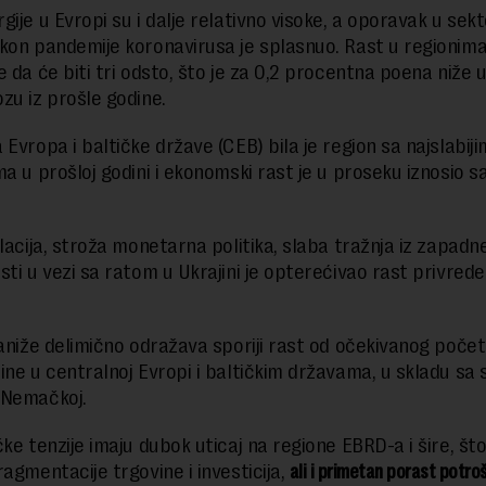
gije u Evropi su i dalje relativno visoke, a oporavak u sek
kon pandemije koronavirusa je splasnuo. Rast u regionim
 da će biti tri odsto, što je za 0,2 procentna poena niže
zu iz prošle godine.
Evropa i baltičke države (CEB) bila je region sa najslabiji
ma u prošloj godini i ekonomski rast je u proseku iznosio s
flacija, stroža monetarna politika, slaba tražnja iz zapadn
ti u vezi sa ratom u Ukrajini je opterećivao rast privrede
naniže delimično odražava sporiji rast od očekivanog poč
ine u centralnoj Evropi i baltičkim državama, u skladu sa 
 Nemačkoj.
čke tenzije imaju dubok uticaj na regione EBRD-a i šire, št
ragmentacije trgovine i investicija,
ali i primetan porast potro