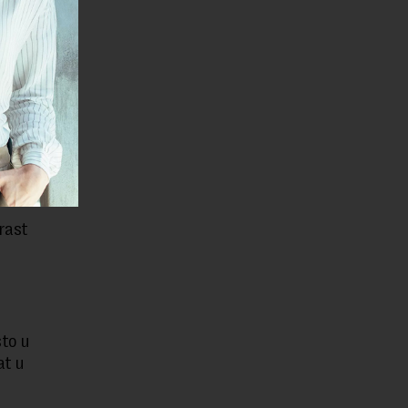
 i u ovoj
ovu godinu
šest
lativno
 rast
sto u
at u