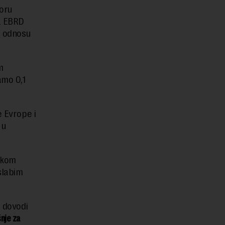
toru
a EBRD
 u odnosu
m
amo 0,1
e Evrope i
 u
etkom
slabim
o dovodi
šnje za