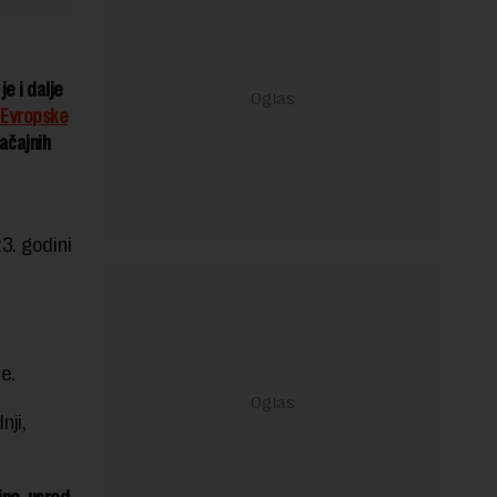
e i dalje
Evropske
načajnih
3. godini
e.
nji,