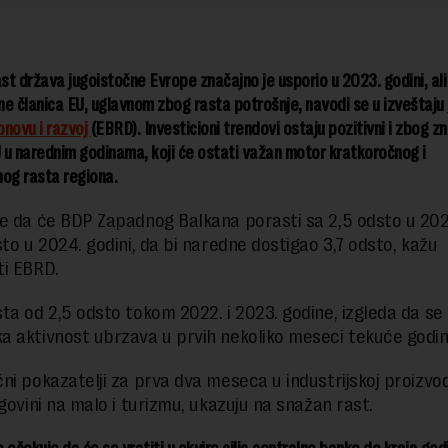
ast država jugoistočne Evrope značajno je usporio u 2023. godini, ali j
́ine članica EU, uglavnom zbog rasta potrošnje, navodi se u izveštaju
bnovu i razvoj
(EBRD). Investicioni trendovi ostaju pozitivni i zbog z
u narednim godinama, koji će ostati važan motor kratkoročnog i
og rasta regiona.
e da će BDP Zapadnog Balkana porasti sa 2,5 odsto u 202
sto u 2024. godini, da bi naredne dostigao 3,7 odsto, kažu
i EBRD.
ta od 2,5 odsto tokom 2022. i 2023. godine, izgleda da se
 aktivnost ubrzava u prvih nekoliko meseci tekuće godin
ni pokazatelji za prva dva meseca u industrijskoj proizvod
rgovini na malo i turizmu, ukazuju na snažan rast.