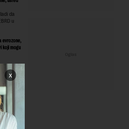
ine, usred
ladi da
 EBRD u
ja evrozone,
i koji mogu
eformi u
x
 beleže
iju,
u
. godini –