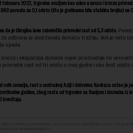
 februara 2022, trgovina oružjem kao udeo u uvozu i izvozu privred
BRD porasla sa 0,1 odsto (što je godinama bila stabilna brojka) na 0
se da je Ukrajina lane zabeležila privredni rast od 5,3 odsto.
Poveć
 za odbranu je podržavala domaću tražnju, dok je neto iz
da opada.
izvoza i ekspanzija domaće vojne proizvodnje će verovat
 privredni rast od tri odsto u ovoj godini i oko šest odsto
od ovih zemalja, rast u centralnoj Aziji i delovima Kavkaza ostao je j
rethodne godine, zbog rasta od trgovine sa Rusijom i doznaka iz is
D izveštaju.
delova teksta je dozvoljeno, ali uz obavezno navođenje izvora i uz postavl
 tekstu na novaekonomija.rs