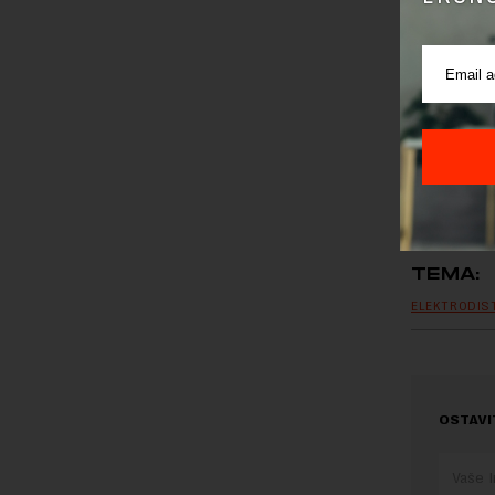
Preuzimanje 
ka izvornom
TEMA:
ELEKTRODIST
OSTAVI