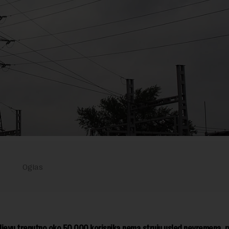
aljevu trenutno oko 50.000 korisnika nema struju usled nevremena,