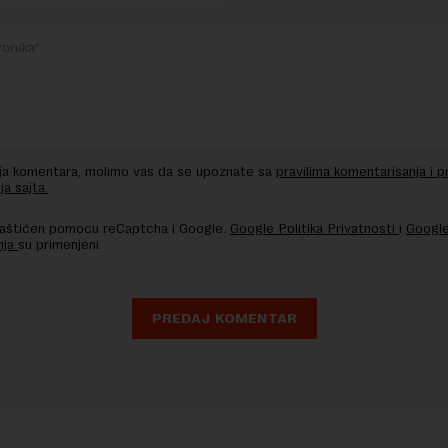
nja komentara, molimo vas da se upoznate sa
pravilima komentarisanja i p
ja sajta.
 zaštićen pomocu reCaptcha i Google.
Google Politika Privatnosti
i
Google
nja
su primenjeni.