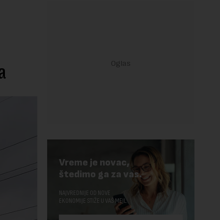
a
Vreme je novac,
štedimo ga za vas.
NAJVREDNIJE OD NOVE
EKONOMIJE STIŽE U VAŠ MEJL.