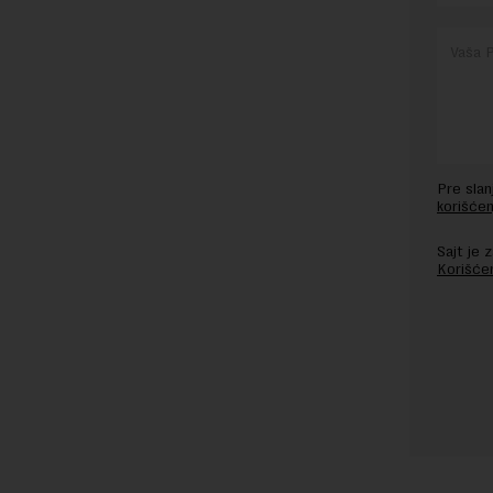
Pre sla
korišćen
Sajt je
Korišće