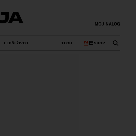
MOJ NALOG
SHOP
LEPŠI ŽIVOT
TECH