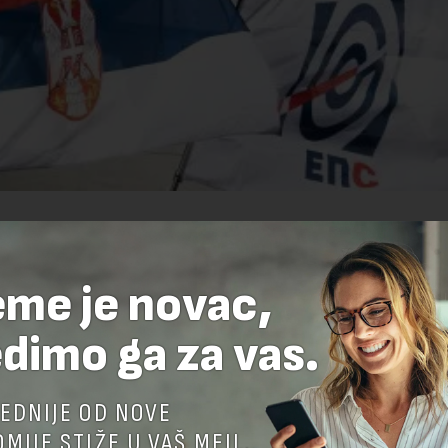
eme je novac,
dimo ga za vas.
EDNIJE OD NOVE
MIJE STIŽE U VAŠ MEJL.