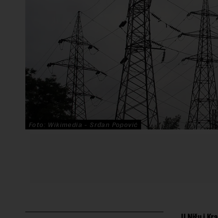
Foto: Wikimedia - Srđan Popović
U Nišu i Kr