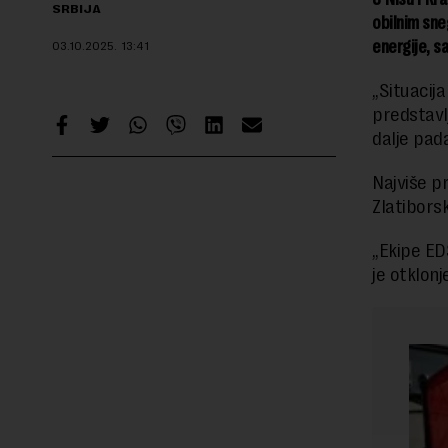
SRBIJA
obilnim sne
energije, sa
03.10.2025.
13:41
„Situacij
predstavlj
dalje pad
Najviše p
Zlatibors
„Ekipe ED
je otklonj