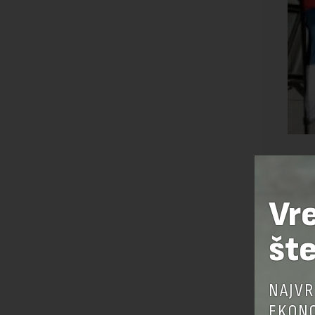
Vr
šte
NAJVR
EKONO