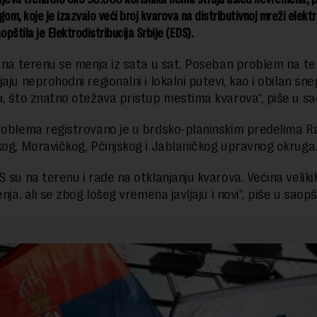
gom, koje je izazvalo veći broj kvarova na distributivnoj mreži elektr
opštila je Elektrodistribucija Srbije (EDS).
a na terenu se menja iz sata u sat. Poseban problem na t
aju neprohodni regionalni i lokalni putevi, kao i obilan sneg 
a, što znatno otežava pristup mestima kvarova“, piše u sa
roblema registrovano je u brdsko-planinskim predelima R
kog, Moravičkog, Pčinjskog i Jablaničkog upravnog okruga
S su na terenu i rade na otklanjanju kvarova. Većina velik
enja, ali se zbog lošeg vremena javljaju i novi“, piše u saopš