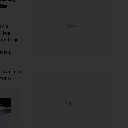
ične
erenu
koji i
opštenju.
aškog,
.
ih kvarova
tenju.