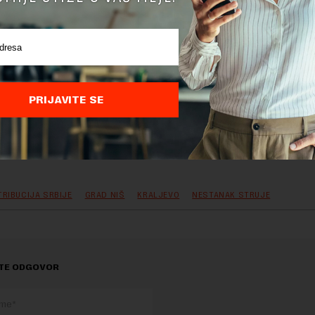
PRIJAVITE SE
delova teksta je dozvoljeno, ali uz obavezno navođenje izvora i uz postavl
 tekstu na novaekonomija.rs
RIBUCIJA SRBIJE
GRAD NIŠ
KRALJEVO
NESTANAK STRUJE
TE ODGOVOR