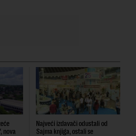
zeće
Najveći izdavači odustali od
, nova
Sajma knjiga, ostali se