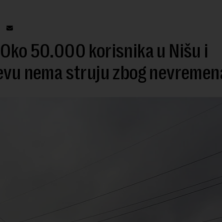
Oko 50.000 korisnika u Nišu i
jevu nema struju zbog nevremen