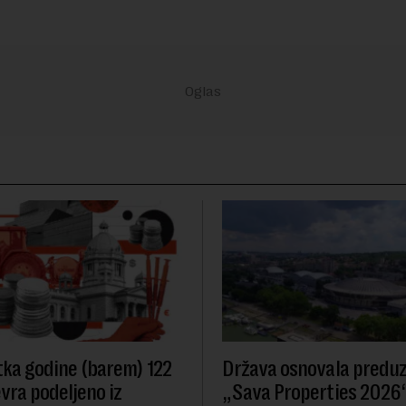
ka godine (barem) 122
Država osnovala predu
evra podeljeno iz
„Sava Properties 2026“