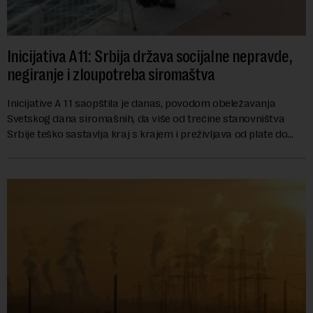
Inicijativa A11: Srbija država socijalne nepravde,
negiranje i zloupotreba siromaštva
Inicijative A 11 saopštila je danas, povodom obeležavanja
Svetskog dana siromašnih, da više od trećine stanovništva
Srbije teško sastavlja kraj s krajem i preživljava od plate do
plate.U saopštenju piše ...