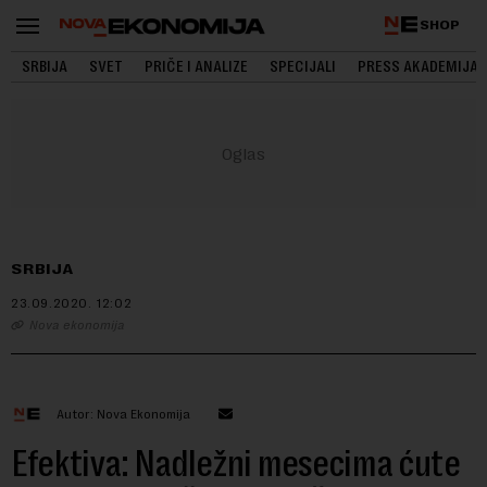
SHOP
SRBIJA
SVET
PRIČE I ANALIZE
SPECIJALI
PRESS AKADEMIJA
SRBIJA
23.09.2020.
12:02
Nova ekonomija
Autor: Nova Ekonomija
Efektiva: Nadležni mesecima ćute