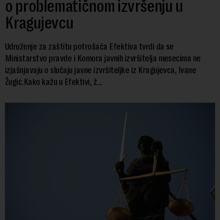
o problematičnom izvršenju u
Kragujevcu
Udruženje za zaštitu potrošača Efektiva tvrdi da se
Ministarstvo pravde i Komora javnih izvršitelja mesecima ne
izjašnjavaju o slučaju javne izvršiteljke iz Kragujevca, Ivane
Žugić.Kako kažu u Efektivi, ž...