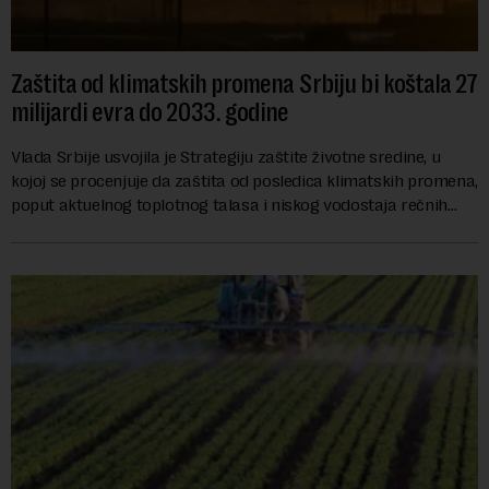
Zaštita od klimatskih promena Srbiju bi koštala 27
milijardi evra do 2033. godine
Vlada Srbije usvojila je Strategiju zaštite životne sredine, u
kojoj se procenjuje da zaštita od posledica klimatskih promena,
poput aktuelnog toplotnog talasa i niskog vodostaja rečnih
slivova, zahteva inve...