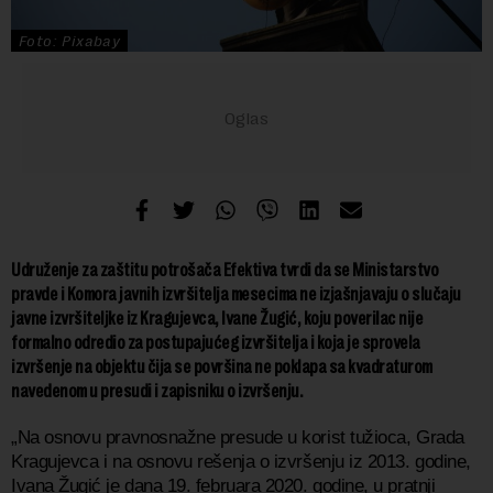
Foto: Pixabay
Udruženje za zaštitu potrošača Efektiva tvrdi da se Ministarstvo
pravde i Komora javnih izvršitelja mesecima ne izjašnjavaju o slučaju
javne izvršiteljke iz Kragujevca, Ivane Žugić, koju poverilac nije
formalno odredio za postupajućeg izvršitelja i koja je sprovela
izvršenje na objektu čija se površina ne poklapa sa kvadraturom
navedenom u presudi i zapisniku o izvršenju.
„Na osnovu pravnosnažne presude u korist tužioca, Grada
Kragujevca i na osnovu rešenja o izvršenju iz 2013. godine,
Ivana Žugić je dana 19. februara 2020. godine, u pratnji