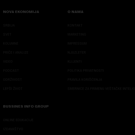
NOVA EKONOMIJA
O NAMA
SRBIJA
KONTAKT
SVET
MARKETING
KOLUMNE
IMPRESSUM
PRIČE I ANALIZE
NJUZLETER
VIDEO
KLIJENTI
PODCAST
POLITIKA PRIVATNOSTI
ODRŽIVOST
PRAVILA KORIŠĆENJA
LEPŠI ŽIVOT
SMERNICE ZA PRIMENU VEŠTAČKE INTELI
BUSSINES INFO GROUP
ONLINE EDUKACIJE
IZDAVAŠTVO