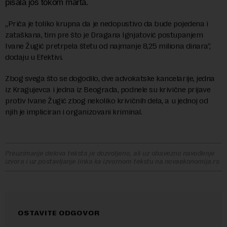
pisala još tokom marta.
„Priča je toliko krupna da je nedopustivo da bude pojedena i
zataškana, tim pre što je Dragana Ignjatović postupanjem
Ivane Žugić pretrpela štetu od najmanje 8,25 miliona dinara“,
dodaju u Efektivi.
Zbog svega što se dogodilo, dve advokatske kancelarije, jedna
iz Kragujevca i jedna iz Beograda, podnele su krivične prijave
protiv Ivane Žugić zbog nekoliko krivičnih dela, a u jednoj od
njih je impliciran i organizovani kriminal.
Preuzimanje delova teksta je dozvoljeno, ali uz obavezno navođenje
izvora i uz postavljanje linka ka izvornom tekstu na novaekonomija.rs
OSTAVITE ODGOVOR