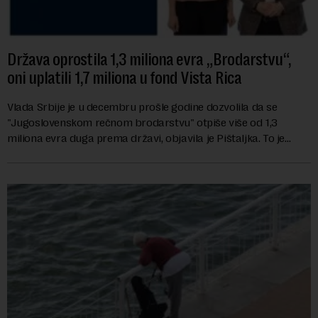
Država oprostila 1,3 miliona evra „Brodarstvu“,
oni uplatili 1,7 miliona u fond Vista Rica
Vlada Srbije je u decembru prošle godine dozvolila da se
"Jugoslovenskom rečnom brodarstvu" otpiše više od 1,3
miliona evra duga prema državi, objavila je Pištaljka. To je
učinjeno zaključkom koji do danas n...