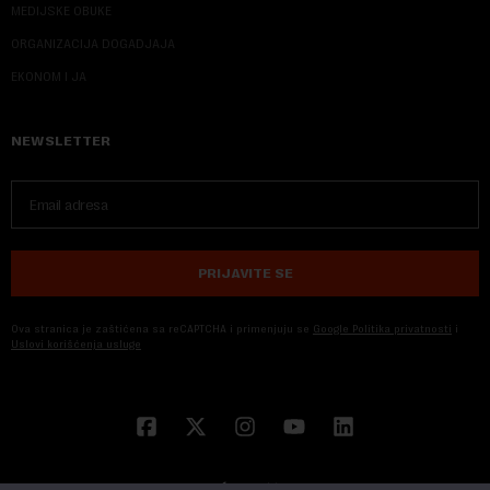
MEDIJSKE OBUKE
ORGANIZACIJA DOGADJAJA
EKONOM I JA
NEWSLETTER
PRIJAVITE SE
Ova stranica je zaštićena sa reCAPTCHA i primenjuju se
Google Politika privatnosti
i
Uslovi korišćenja usluge