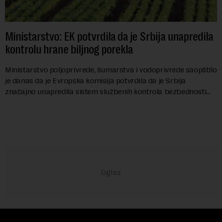
Ministarstvo: EK potvrdila da je Srbija unapredila
kontrolu hrane biljnog porekla
Ministarstvo poljoprivrede, šumarstva i vodoprivrede saopštilo
je danas da je Evropska komisija potvrdila da je Srbija
značajno unapredila sistem službenih kontrola bezbednosti
hrane biljnog porekla, te da k...