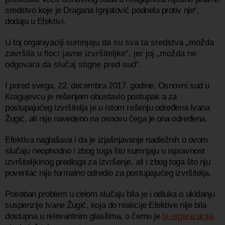
sredstvo koje je Dragana Ignjatović podnela protiv nje“,
dodaju u Efektivi.
U toj organiyaciji
sumnjaju da su sva ta sredstva „možda
završila u fioci javne izvršiteljke“, jer joj „možda ne
odgovara da slučaj stigne pred sud“.
I pored svega, 22. decembra 2017. godine, Osnovni sud u
Kragujevcu je rešenjem obustavio postupak a za
postupajućeg izvršitelja je u istom rešenju određena Ivana
Žugić, ali nije navedeno na osnovu čega je ona određena.
Efektiva naglašava i da je izjašnjavanje nadležnih o ovom
slučaju neophodno i zbog toga što sumnjaju u ispravnost
izvršiteljkinog predloga za izvršenje, ali i zbog toga što nju
poverilac nije formalno odredio za postupajućeg izvršitelja.
Poseban problem u celom slučaju bila je i odluka o ukidanju
suspenzije Ivane Žugić, koja do reakcije Efektive nije bila
dostupna u relevantnim glasilima, o čemu je
ta organizacija