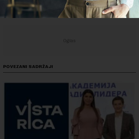
POVEZANI SADRŽAJI