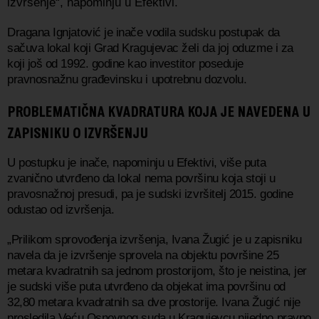
izvršenje“, napominju u Efektivi.
Dragana Ignjatović je inače vodila sudsku postupak da
sačuva lokal koji Grad Kragujevac želi da joj oduzme i za
koji još od 1992. godine kao investitor poseduje
pravnosnažnu građevinsku i upotrebnu dozvolu.
PROBLEMATIČNA KVADRATURA KOJA JE NAVEDENA U
ZAPISNIKU O IZVRŠENJU
U postupku je inače, napominju u Efektivi, više puta
zvanično utvrđeno da lokal nema površinu koja stoji u
pravosnažnoj presudi, pa je sudski izvršitelj 2015. godine
odustao od izvršenja.
„Prilikom sprovođenja izvršenja, Ivana Žugić je u zapisniku
navela da je izvršenje sprovela na objektu površine 25
metara kvadratnih sa jednom prostorijom, što je neistina, jer
je sudski više puta utvrđeno da objekat ima površinu od
32,80 metara kvadratnih sa dve prostorije. Ivana Žugić nije
prosledila Veću Osnovnog suda u Kragujevcu nijedno pravno