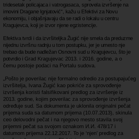
tridesetak policajaca i vatrogasaca, sprovela izvršenje na
imovini Dragane Ignjatović“, kažu u Efektivi za Novu
ekonomiju, i objašnjavaju da se radi o lokalu u centru
Kragujevca, koji je izvor njene egzistencije.
Efektiva tvrdi i da izvršiteljka Žugić nije smela da preduzme
nijednu izvršnu radnju u tom postupku, jer je umesto nje
trebao da bude nadležan Osnovni sud u Kragujevcu, što je
potvrdio i
Grad Kragujevac 2013. i 2016. godine, a
o
čemu postoje podaci na Portalu sudova.
„Pošto je poverilac nije formalno odredio za postupajućeg
izvršitelja, Ivana Žugić kao pokriće za sprovođenje
izvršenja koristi falsifikovani predlog za izvršenje iz
2013. godine, kojim poverilac za sprovođenje izvršenja
određuje sud. Sa dokumenta je uklonila originalni pečat
prijema suda sa datumom prijema (10.07.2013), skinula
ceo delovodni pečat i na njegovo mesto stavila svoj
prijemni pečat sa svojom oznakom И.И. 478/17 i
datumom prijema 22.12.2017. To je ‘njen’ predlog za