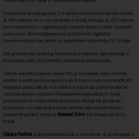
mreže koji žive i rade u ruralnim područjima.
Od početka prošle godina, Evropska investiciona banka uložila
je 195 miliona evra u tri projekta u Srbiji, od toga je 125 miliona
evra investirano u digitalizaciju srpskih škola i malih i srednjih
preduzeća. Ovim ulaganjem se potpomaže digitalna
transformacija kao jedan od zajedničkih prioriteta EU i Srbije.
EIB predstavlja vodećeg finansijera projekata digitalizacije u
Evropskoj uniji i partnerskim zemljama širom sveta.
“Samo nekoliko časova nakon što je Evropska unija otvorila
klaster 4 pristupnih pregovora sa Srbijom, ovaj novi kredit još
jedanput pokazuje na koji način EU može da podrži političke
reforme svojim snažnim finansijskim kapacitetom. Bolja
povezanost će imati velike konkretne uticaje na građane i
preduzeća u Srbiji: bolji kvalitet života, više radnih mesta i
poslovnih prilika”, rekao je
Emanuel Žofre
, šef Delegacije EU u
Srbiji.
Ljiljana Pavlova
, potpredsednica EIB-a zadužena za poslovanje u