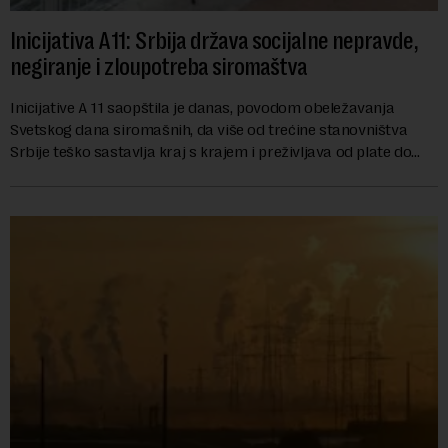
Inicijativa A11: Srbija država socijalne nepravde,
negiranje i zloupotreba siromaštva
Inicijative A 11 saopštila je danas, povodom obeležavanja
Svetskog dana siromašnih, da više od trećine stanovništva
Srbije teško sastavlja kraj s krajem i preživljava od plate do
plate.U saopštenju piše ...