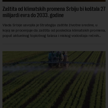
Zaštita od klimatskih promena Srbiju bi koštala 27
milijardi evra do 2033. godine
Vlada Srbije usvojila je Strategiju zaštite životne sredine, u
kojoj se procenjuje da zaštita od posledica klimatskih promena,
poput aktuelnog toplotnog talasa i niskog vodostaja rečnih
slivova, zahteva inve...