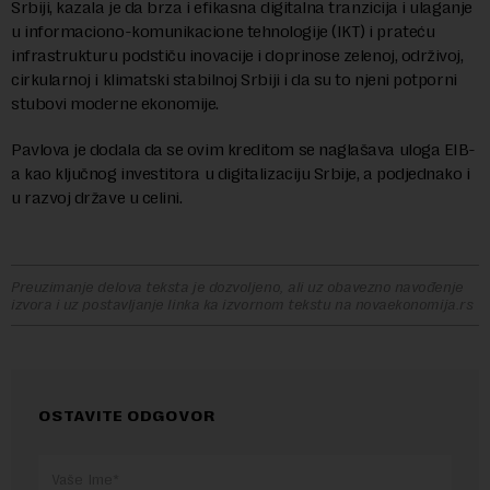
Srbiji, kazala je da brza i efikasna digitalna tranzicija i ulaganje
u informaciono-komunikacione tehnologije (IKT) i prateću
infrastrukturu podstiču inovacije i doprinose zelenoj, održivoj,
cirkularnoj i klimatski stabilnoj Srbiji i da su to njeni potporni
stubovi moderne ekonomije.
Pavlova je dodala da se ovim kreditom se naglašava uloga EIB-
a kao ključnog investitora u digitalizaciju Srbije, a podjednako i
u razvoj države u celini.
Preuzimanje delova teksta je dozvoljeno, ali uz obavezno navođenje
izvora i uz postavljanje linka ka izvornom tekstu na novaekonomija.rs
OSTAVITE ODGOVOR