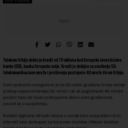
Foto:Pixabay
Telekom Srbija dobio je kredit od 70 miliona kod Evropske investicione
banke (EIB), banka Evropske unije. Kredit je dobijen za uvođenje 5G
telekomunikacione mreže i proširenje postojeće 4G mreže širom Srbije.
Ovim potezom omogućeno je da 60 odsto građana Srbije dobije
pristup najsavremenijoj 5G mreži i da se pogodnosti 4G mreže
prošire tako da budu pristupačne skoro svim građanima,
navodi se u saopštenju.
Kvalitet digitalne infrastrukture u zemlji biće unapređen i brži
internet biće dostupan za korisnike mobilne i fiksne-bežične