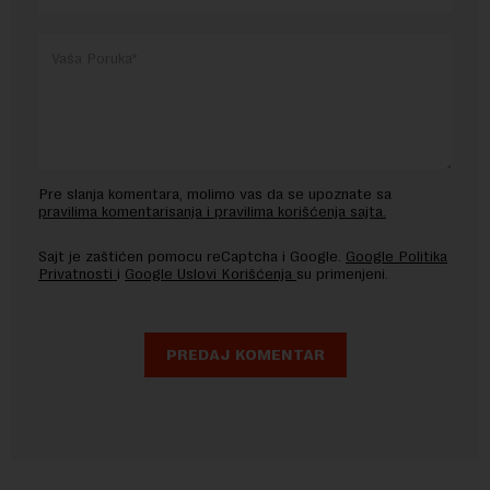
Pre slanja komentara, molimo vas da se upoznate sa
pravilima komentarisanja i pravilima korišćenja sajta.
Sajt je zaštićen pomocu reCaptcha i Google.
Google Politika
Privatnosti
i
Google Uslovi Korišćenja
su primenjeni.