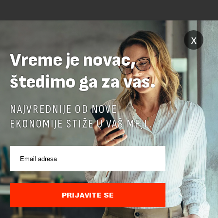
x
Vreme je novac,
štedimo ga za vas.
POVEZANI SADRŽAJI
NAJVREDNIJE OD NOVE
EKONOMIJE STIŽE U VAŠ MEJL.
PRIJAVITE SE