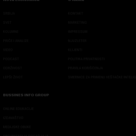
SRBIJA
KONTAKT
SVET
MARKETING
KOLUMNE
IMPRESSUM
PRIČE I ANALIZE
NJUZLETER
VIDEO
KLIJENTI
PODCAST
POLITIKA PRIVATNOSTI
ODRŽIVOST
PRAVILA KORIŠĆENJA
LEPŠI ŽIVOT
SMERNICE ZA PRIMENU VEŠTAČKE INTELI
BUSSINES INFO GROUP
ONLINE EDUKACIJE
IZDAVAŠTVO
MEDIJSKE OBUKE