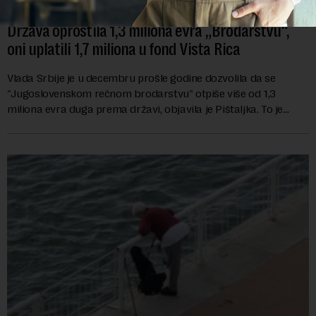
Država oprostila 1,3 miliona evra „Brodarstvu“,
oni uplatili 1,7 miliona u fond Vista Rica
Vlada Srbije je u decembru prošle godine dozvolila da se
"Jugoslovenskom rečnom brodarstvu" otpiše više od 1,3
miliona evra duga prema državi, objavila je Pištaljka. To je
učinjeno zaključkom koji do danas n...