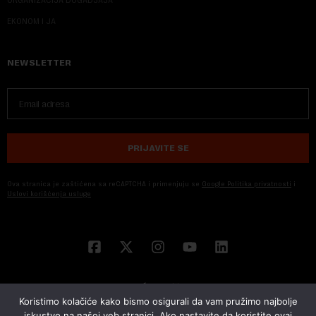
ORGANIZACIJA DOGADJAJA
EKONOM I JA
NEWSLETTER
PRIJAVITE SE
Ova stranica je zaštićena sa reCAPTCHA i primenjuju se
Google Politika privatnosti
i
Uslovi korišćenja usluge
Koristimo kolačiće kako bismo osigurali da vam pružimo najbolje
iskustvo na našoj veb stranici. Ako nastavite da koristite ovaj