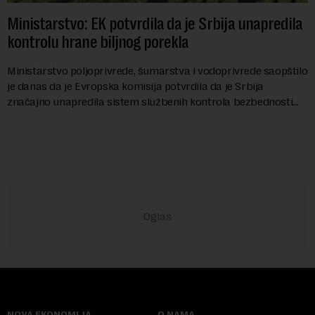
Ministarstvo: EK potvrdila da je Srbija unapredila
kontrolu hrane biljnog porekla
Ministarstvo poljoprivrede, šumarstva i vodoprivrede saopštilo
je danas da je Evropska komisija potvrdila da je Srbija
značajno unapredila sistem službenih kontrola bezbednosti
hrane biljnog porekla, te da k...
NOVA EKONOMIJA
O NAMA