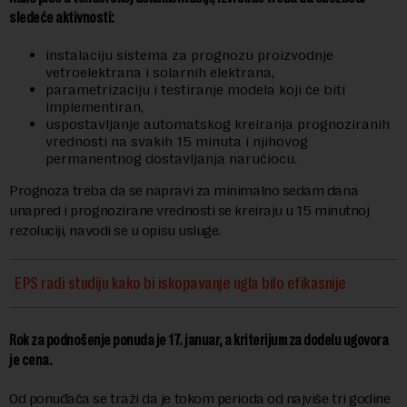
sledeće aktivnosti:
instalaciju sistema za prognozu proizvodnje
vetroelektrana i solarnih elektrana,
parametrizaciju i testiranje modela koji će biti
implementiran,
uspostavljanje automatskog kreiranja prognoziranih
vrednosti na svakih 15 minuta i njihovog
permanentnog dostavljanja naručiocu.
Prognoza treba da se napravi za minimalno sedam dana
unapred i prognozirane vrednosti se kreiraju u 15 minutnoj
rezoluciji, navodi se u opisu usluge.
EPS radi studiju kako bi iskopavanje ugla bilo efikasnije
Rok za podnošenje ponuda je 17. januar, a kriterijum za dodelu ugovora
je cena.
Od ponuđača se traži da je tokom perioda od najviše tri godine