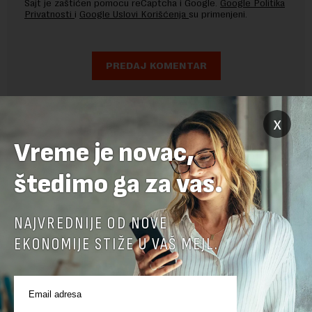
Sajt je zaštićen pomocu reCaptcha i Google.
Google Politika
Privatnosti
i
Google Uslovi Korišćenja
su primenjeni.
x
Vreme je novac,
štedimo ga za vas.
NAJVREDNIJE OD NOVE
EKONOMIJE STIŽE U VAŠ MEJL.
POVEZANI SADRŽAJI