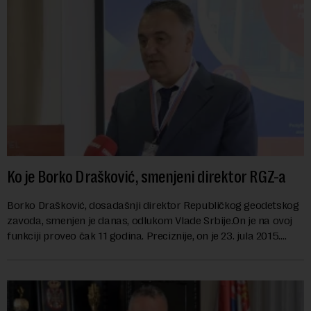
Ko je Borko Drašković, smenjeni direktor RGZ-a
Borko Drašković, dosadašnji direktor Republičkog geodetskog
zavoda, smenjen je danas, odlukom Vlade Srbije.On je na ovoj
funkciji proveo čak 11 godina. Preciznije, on je 23. jula 2015.
izabran za v.d. di...