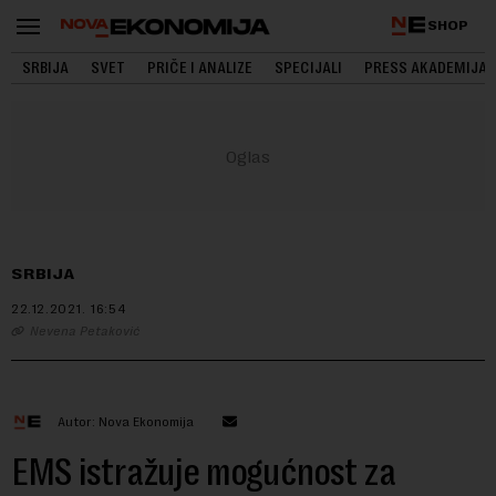
SHOP
SRBIJA
SVET
PRIČE I ANALIZE
SPECIJALI
PRESS AKADEMIJA
SRBIJA
22.12.2021.
16:54
Nevena Petaković
Autor: Nova Ekonomija
EMS istražuje mogućnost za