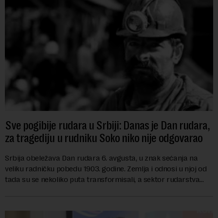
Sve pogibije rudara u Srbiji: Danas je Dan rudara,
za tragediju u rudniku Soko niko nije odgovarao
Srbija obeležava Dan rudara 6. avgusta, u znak sećanja na
veliku radničku pobedu 1903. godine. Zemlja i odnosi u njoj od
tada su se nekoliko puta transformisali, a sektor rudarstva
danas karakterišu velike r...