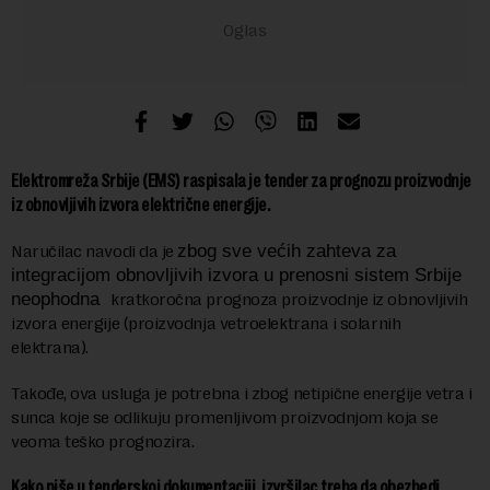
Elektromreža Srbije (EMS) raspisala je tender za prognozu proizvodnje
iz obnovljivih izvora električne energije.
Naručilac navodi da je
zbog sve većih zahteva za
integracijom obnovljivih izvora u prenosni sistem Srbije
neophodna
kratkoročna prognoza proizvodnje iz obnovljivih
izvora energije (proizvodnja vetroelektrana i solarnih
elektrana).
Takođe, ova usluga je potrebna i zbog netipične energije vetra i
sunca koje se odlikuju promenljivom proizvodnjom koja se
veoma teško prognozira.
Kako piše u tenderskoj dokumentaciji, izvršilac treba da obezbedi