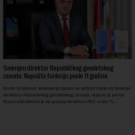
Smenjen direktor Republičkog geodetskog
zavoda: Napušta funkciju posle 11 godina
Borko Drašković smenjen je danas na sednici Vlade sa funkcije
direktora Republičkog geodetskog zavoda, objavio je portal
Nova.rs.Drašković je na poziciji direktora RGZ-a bio 11
godina.Kako piše Nova....