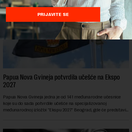
PRIJAVITE SE
Papua Nova Gvineja potvrdila učešće na Ekspo
2027
Papua Nova Gvineja jedna je od 141 međunarodne učesnice
koje su do sada potvrdile učešće na specijalizovanoj
međunarodnoj izložbi "Ekspu 2027" Beograd, gde će predstaviti
i kao državu sa najvećom jezičkom ra...