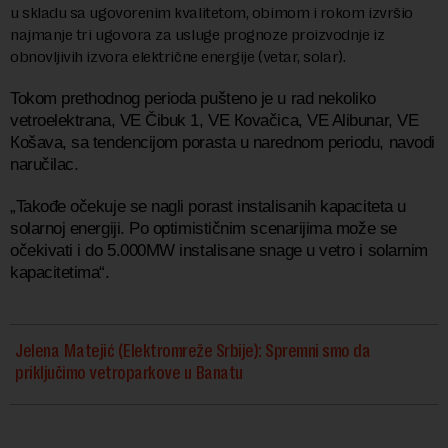
u skladu sa ugovorenim kvalitetom, obimom i rokom izvršio
najmanje tri ugovora za usluge prognoze proizvodnje iz
obnovljivih izvora električne energije (vetar, solar).
Tokom prethodnog perioda pušteno je u rad nekoliko
vetroelektrana, VE Čibuk 1, VE Кovačica, VE Alibunar, VE
Кošava, sa tendencijom porasta u narednom periodu, navodi
naručilac.
„Takođe očekuje se nagli porast instalisanih kapaciteta u
solarnoj energiji. Po optimističnim scenarijima može se
očekivati i do 5.000MW instalisane snage u vetro i solarnim
kapacitetima“.
Jelena Matejić (Elektromreže Srbije): Spremni smo da
priključimo vetroparkove u Banatu