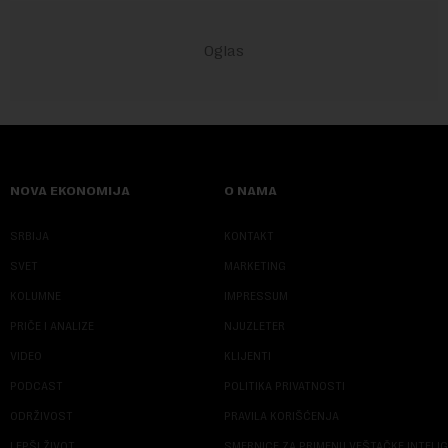
NOVA EKONOMIJA
O NAMA
SRBIJA
KONTAKT
SVET
MARKETING
KOLUMNE
IMPRESSUM
PRIČE I ANALIZE
NJUZLETER
VIDEO
KLIJENTI
PODCAST
POLITIKA PRIVATNOSTI
ODRŽIVOST
PRAVILA KORIŠĆENJA
LEPŠI ŽIVOT
SMERNICE ZA PRIMENU VEŠTAČKE INTELI