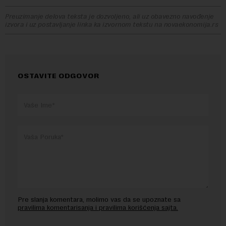
Preuzimanje delova teksta je dozvoljeno, ali uz obavezno navođenje
izvora i uz postavljanje linka ka izvornom tekstu na novaekonomija.rs
OSTAVITE ODGOVOR
Pre slanja komentara, molimo vas da se upoznate sa
pravilima komentarisanja i pravilima korišćenja sajta.