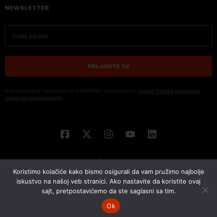
NEWSLETTER
PRIJAVITE SE
Ova stranica je zaštićena sa reCAPTCHA i primenjuju se
Google Politika privatnosti
i
Uslovi korišćenja usluge
Koristimo kolačiće kako bismo osigurali da vam pružimo najbolje
iskustvo na našoj veb stranici. Ako nastavite da koristite ovaj
sajt, pretpostavićemo da ste saglasni sa tim.
© 2026 NOVA EKONOMIJA | SVA PRAVA ZADŽANA | DEVELOPED BY
CUBES
Ok