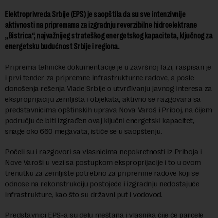
Elektroprivreda Srbije (EPS) je saopštila da su sve intenzivnije
aktivnosti na pripremama za izgradnju reverzibilne hidroelektrane
„Bistrica“, najvažnijeg strateškog energetskog kapaciteta, ključnog za
energetsku budućnost Srbije i regiona.
Priprema tehničke dokumentacije je u završnoj fazi, raspisan je
i prvi tender za pripremne infrastrukturne radove, a posle
donošenja rešenja Vlade Srbije o utvrđivanju javnog interesa za
eksproprijaciju zemljišta i objekata, aktivno se razgovara sa
predstavnicima opštinskih uprava Nova Varoš i Priboj, na čijem
području će biti izgrađen ovaj ključni energetski kapacitet,
snage oko 660 megavata, ističe se u saopštenju.
Počeli su i razgovori sa vlasnicima nepokretnosti iz Priboja i
Nove Varoši u vezi sa postupkom eksproprijacije i to u ovom
trenutku za zemljište potrebno za pripremne radove koji se
odnose na rekonstrukciju postojeće i izgradnju nedostajuće
infrastrukture, kao što su državni put i vodovod.
Predstavnici EPS-a su delu meštana i vlasnika čije će parcele