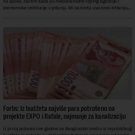
na spolja, barem kada su međunarodne rejting agencije i
ekonomske institucije u pitanju. Mi od sveta uvozimo inflaciju,
robu lošijeg kvalitet...
Forbs: Iz budžeta najviše para potrošeno na
projekte EXPO i Rafale, najmanje za kanalizaciju
U prvoj polovini ove godine za Beogradski metro iz republičkog