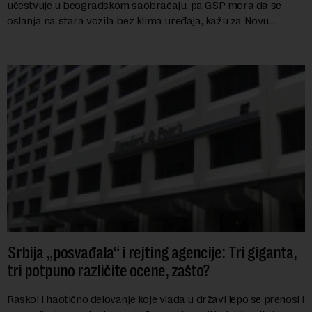
učestvuje u beogradskom saobraćaju, pa GSP mora da se
oslanja na stara vozila bez klima uređaja, kažu za Novu
ekonomiju iz Sindikata Centar – GSP i Centr...
Srbija „posvađala“ i rejting agencije: Tri giganta,
tri potpuno različite ocene, zašto?
Raskol i haotično delovanje koje vlada u državi lepo se prenosi i