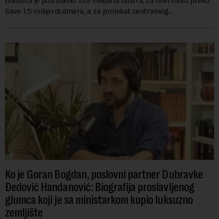
budžeta je potrošeno 13,9 milijardi dinara, za novi most preko
Save 1,5 milijardi dinara, a za projekat centralnog
kanalizacionog sistema u Beog...
Ko je Goran Bogdan, poslovni partner Dubravke
Đedović Handanović: Biografija proslavljenog
glumca koji je sa ministarkom kupio luksuzno
zemljište