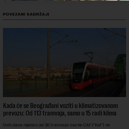
POVEZANI SADRŽAJI
Kada će se Beograđani voziti u klimatizovanom
prevozu: Od 113 tramvaja, samo u 15 radi klima
Ovih dana nijedan od 30 tramvaja marke CAF ("Kaf") ne