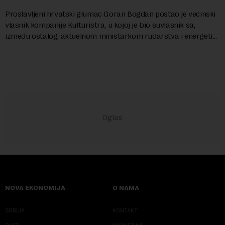
Proslavljeni hrvatski glumac Goran Bogdan postao je većinski
vlasnik kompanije Kulturistra, u kojoj je bio suvlasnik sa,
između ostalog, aktuelnom ministarkom rudarstva i energetike
u Vladi Srbije, Dubravkom...
NOVA EKONOMIJA
O NAMA
SRBIJA
KONTAKT