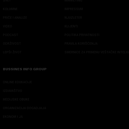
SVET
MARKETING
KOLUMNE
IMPRESSUM
PRIČE I ANALIZE
NJUZLETER
VIDEO
KLIJENTI
PODCAST
POLITIKA PRIVATNOSTI
ODRŽIVOST
PRAVILA KORIŠĆENJA
LEPŠI ŽIVOT
SMERNICE ZA PRIMENU VEŠTAČKE INTELI
BUSSINES INFO GROUP
ONLINE EDUKACIJE
IZDAVAŠTVO
MEDIJSKE OBUKE
ORGANIZACIJA DOGADJAJA
EKONOM I JA