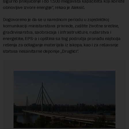
sigurno priključenje i do 1.500 megavata kapaciteta koji koriste
obnovljive izvore energije“, rekao je Aleksić.
Dogovoreno je da se u narednom periodu u zajedničkoj
komunikaciji ministarstava privrede, zaštite životne sredine,
građevinarstva, saobraćaja i infrastrukture, rudarstva i
energetike, EPS-a i opština sa tog područja pronađu najbolja
rešenja za odlaganje materijala iz iskopa, kao i za rešavanje
statusa nesanitarne deponije „Druglići“.