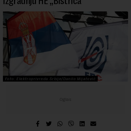
izgradnju HE „Bistrica“
Foto: Elektroprivreda Srbije/Danilo Mijatović