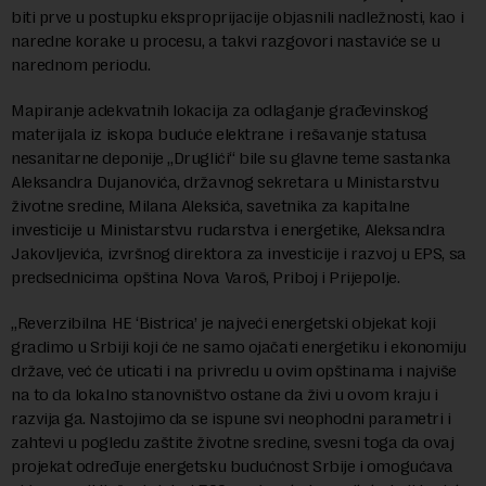
biti prve u postupku eksproprijacije objasnili nadležnosti, kao i
naredne korake u procesu, a takvi razgovori nastaviće se u
narednom periodu.
Mapiranje adekvatnih lokacija za odlaganje građevinskog
materijala iz iskopa buduće elektrane i rešavanje statusa
nesanitarne deponije „Druglići“ bile su glavne teme sastanka
Aleksandra Dujanovića, državnog sekretara u Ministarstvu
životne sredine, Milana Aleksića, savetnika za kapitalne
investicije u Ministarstvu rudarstva i energetike, Aleksandra
Jakovljevića, izvršnog direktora za investicije i razvoj u EPS, sa
predsednicima opština Nova Varoš, Priboj i Prijepolje.
„Reverzibilna HE ‘Bistrica’ je najveći energetski objekat koji
gradimo u Srbiji koji će ne samo ojačati energetiku i ekonomiju
države, već će uticati i na privredu u ovim opštinama i najviše
na to da lokalno stanovništvo ostane da živi u ovom kraju i
razvija ga. Nastojimo da se ispune svi neophodni parametri i
zahtevi u pogledu zaštite životne sredine, svesni toga da ovaj
projekat određuje energetsku budućnost Srbije i omogućava