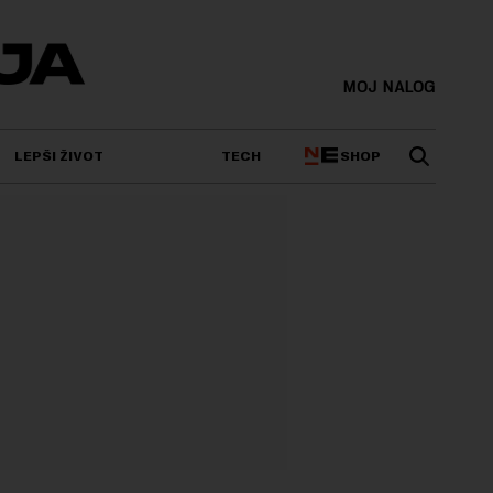
MOJ NALOG
SHOP
LEPŠI ŽIVOT
TECH