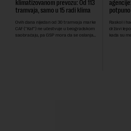
klimatizovanom prevozu: Od 113
agencije:
tramvaja, samo u 15 radi klima
potpuno 
Ovih dana nijedan od 30 tramvaja marke
Raskol i ha
CAF ("Kaf") ne učestvuje u beogradskom
državi lepo
saobraćaju, pa GSP mora da se oslanja
kada su me
na stara vozila bez klima uređaja, kažu
ekonomske i
za Novu ekonomiju iz Sindikata Centar –
sveta uvozi
GSP i Centr...
kvalitet...