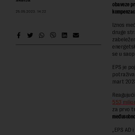
SRBIJA
obaveze pre
kompenzaci
25.05.2023.
14:22
Iznos međ
druge str
zabeležen
energetsk
se u saop
EPS je poj
potraživan
mart 2023
Reagujući
553 milio
za prvo t
međusobno i
„EPS AD i