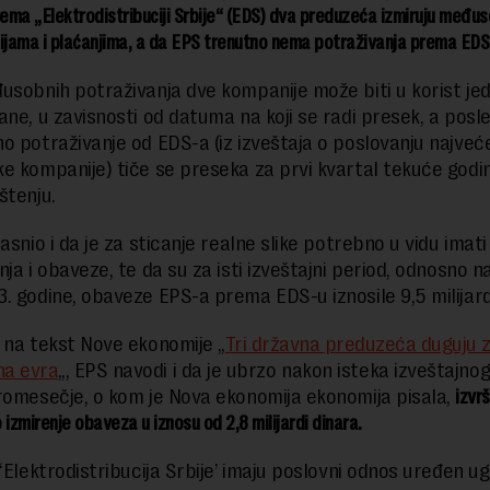
ma „Elektrodistribuciji Srbije“ (EDS) dva preduzeća izmiruju među
jama i plaćanjima, a da EPS trenutno nema potraživanja prema EDS
usobnih potraživanja dve kompanije može biti u korist jedn
ane, u zavisnosti od datuma na koji se radi presek, a posl
o potraživanje od EDS-a (iz izveštaja o poslovanju najve
e kompanije) tiče se preseka za prvi kvartal tekuće godi
štenju.
asnio i da je za sticanje realne slike potrebno u vidu imati 
ja i obaveze, te da su za isti izveštajni period, odnosno n
. godine, obaveze EPS-a prema EDS-u iznosile 9,5 milijard
 na tekst Nove ekonomije „
Tri državna preduzeća duguju z
na evra
„, EPS navodi i da je ubrzo nakon isteka izveštajno
romesečje, o kom je Nova ekonomija ekonomija pisala,
izvr
zmirenje obaveza u iznosu od 2,8 milijardi dinara.
 ‘Elektrodistribucija Srbije’ imaju poslovni odnos uređen 