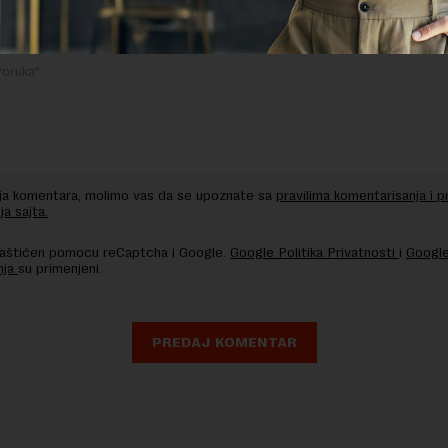
nja komentara, molimo vas da se upoznate sa
pravilima komentarisanja i p
ja sajta.
 zaštićen pomocu reCaptcha i Google.
Google Politika Privatnosti
i
Google
nja
su primenjeni.