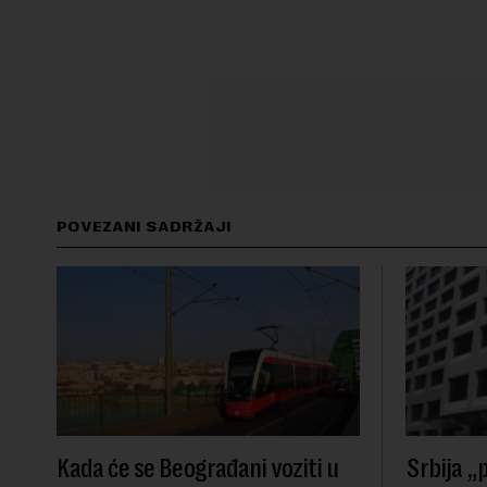
POVEZANI SADRŽAJI
Kada će se Beograđani voziti u
Srbija „p