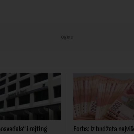
osvađala“ i rejting
Forbs: Iz budžeta najviš