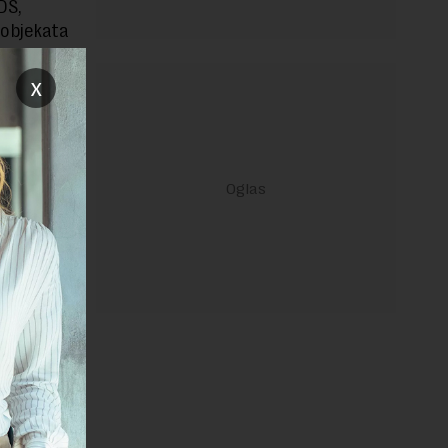
DS,
 objekata
rcijalnog
x
e i
janje linka