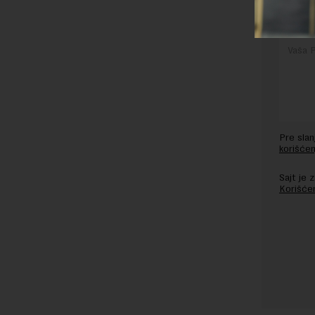
Pre sla
korišćen
Sajt je
Korišće