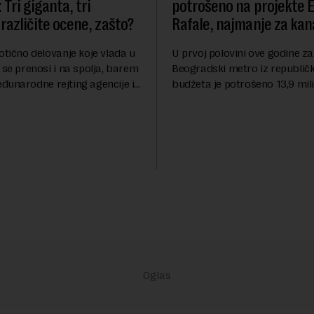
 Tri giganta, tri
potrošeno na projekte 
različite ocene, zašto?
Rafale, najmanje za kana
otično delovanje koje vlada u
U prvoj polovini ove godine za
 se prenosi i na spolja, barem
Beogradski metro iz republič
đunarodne rejting agencije i
budžeta je potrošeno 13,9 mili
nstitucije u pitanju. Mi od
dinara, za novi most preko Sa
mo inflaciju, robu lošijeg
milijardi dinara, a za projeka
kanalizacionog sistema u Beog