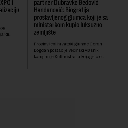
EXPO i
partner Dubravke Đedović
lizaciju
Handanović: Biografija
proslavljenog glumca koji je sa
ministarkom kupio luksuzno
kog
zemljište
jardi
ve 1,5
Proslavljeni hrvatski glumac Goran
t centralnog
Bogdan postao je većinski vlasnik
...
kompanije Kulturistra, u kojoj je bio
suvlasnik sa, između ostalog, aktuelnom
ministarkom rudarstva i energetike u
Vladi Srbije, Dubravkom...