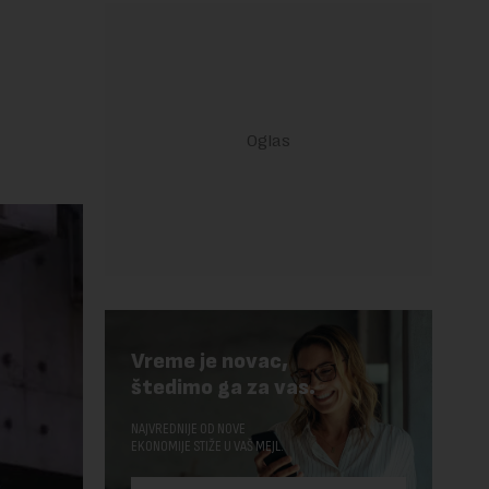
Vreme je novac,
štedimo ga za vas.
NAJVREDNIJE OD NOVE
EKONOMIJE STIŽE U VAŠ MEJL.