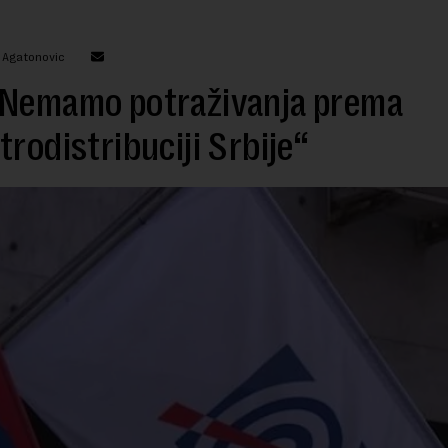
a Agatonovic
 Nemamo potraživanja prema
trodistribuciji Srbije“