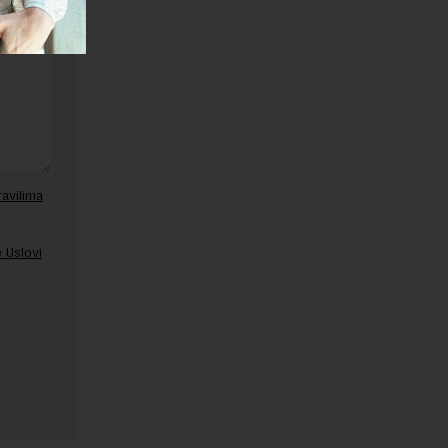
ravilima
 Uslovi