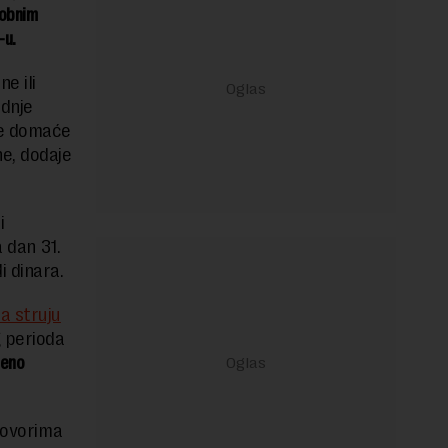
sobnim
-u.
e ili
ednje
će domaće
ne, dodaje
i
a dan 31.
i dinara.
a struju
g perioda
šeno
ugovorima