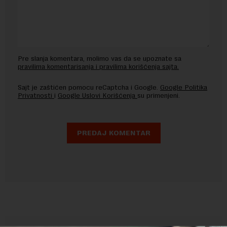
Pre slanja komentara, molimo vas da se upoznate sa
pravilima komentarisanja i pravilima korišćenja sajta.
Sajt je zaštićen pomocu reCaptcha i Google.
Google Politika
Privatnosti
i
Google Uslovi Korišćenja
su primenjeni.