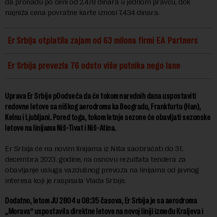
da pronađu po ceni od 2.478 dinara u jednom pravcu, dok
najniža cena povratne karte iznosi 7.434 dinara.
Er Srbija otplatila zajam od 63 milona firmi EA Partners
Er Srbija prevezla 76 odsto više putnika nego lane
Uprava Er Srbije p0odseća da će tokom narednih dana uspostaviti
redovne letove sa niškog aerodroma ka Beogradu, Frankfurtu (Han),
Kelnu i Ljubljani. Pored toga, tokom letnje sezone će obavljati sezonske
letove na linijama Niš-Tivat i Niš-Atina.
Er Srbija će na novim linijama iz Niša saobraćati do 31.
decembra 2023. godine, na osnovu rezultata tendera za
obavljanje usluga vazdušnog prevoza na linijama od javnog
interesa koji je raspisala Vlada Srbije.
Dodatno, letom JU 2804 u 08:35 časova, Er Srbija je sa aerodroma
„Morava“ uspostavila direktne letove na novoj liniji između Kraljeva i