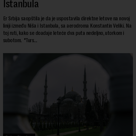
Istanbula
Er Srbija saopštila je da je uspostavila direktne letove na novoj
liniji između Niša i Istanbula, sa aerodroma Konstantin Veliki. Na
toj ruti, kako se doadaje leteće dva puta nedeljno, utorkom i
subotom. "Turs...