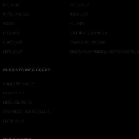
KOLUMNE
IMPRESSUM
PRIČE I ANALIZE
NJUZLETER
VIDEO
KLIJENTI
PODCAST
POLITIKA PRIVATNOSTI
ODRŽIVOST
PRAVILA KORIŠĆENJA
LEPŠI ŽIVOT
SMERNICE ZA PRIMENU VEŠTAČKE INTELI
BUSSINES INFO GROUP
ONLINE EDUKACIJE
IZDAVAŠTVO
MEDIJSKE OBUKE
ORGANIZACIJA DOGADJAJA
EKONOM I JA