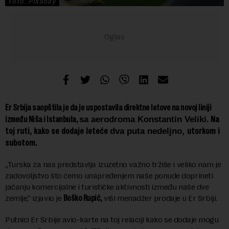
Foto: Pixabay
Er Srbija saopštila je da je uspostavila direktne letove na novoj liniji
. Na
između Niša i Istanbula,
sa aerodroma Konstantin Veliki
toj ruti, kako se dodaje leteće
utorkom i
dva puta nedeljno,
subotom
.
„Turska za nas predstavlja izuzetno važno tržiše i veliko nam je
zadovoljstvo što ćemo unapređenjem naše ponude doprineti
jačanju komercijalne i turističke aktivnosti između naše dve
zemlje,“ izjavio je
Boško Rupić,
viši menadžer prodaje u Er Srbiji.
Putnici Er Srbije avio-karte na toj relaciji kako se dodaje mogu