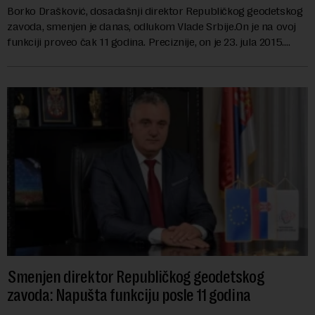
Borko Drašković, dosadašnji direktor Republičkog geodetskog
zavoda, smenjen je danas, odlukom Vlade Srbije.On je na ovoj
funkciji proveo čak 11 godina. Preciznije, on je 23. jula 2015.
izabran za v.d. di...
Smenjen direktor Republičkog geodetskog
zavoda: Napušta funkciju posle 11 godina