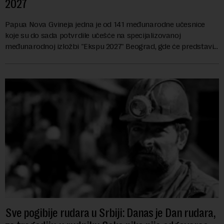
2027
Papua Nova Gvineja jedna je od 141 međunarodne učesnice
koje su do sada potvrdile učešće na specijalizovanoj
međunarodnoj izložbi "Ekspu 2027" Beograd, gde će predstaviti
i kao državu sa najvećom jezičkom ra...
Sve pogibije rudara u Srbiji: Danas je Dan rudara,