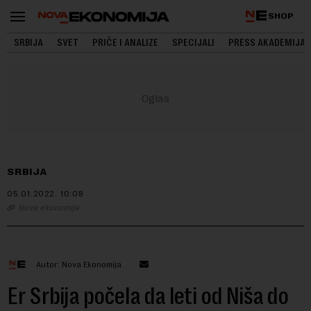
SHOP
SRBIJA
SVET
PRIČE I ANALIZE
SPECIJALI
PRESS AKADEMIJA
SRBIJA
05.01.2022.
10:08
Nova ekonomija
Autor: Nova Ekonomija
Er Srbija počela da leti od Niša do