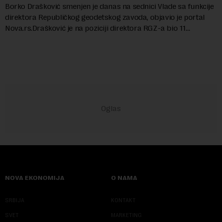
Borko Drašković smenjen je danas na sednici Vlade sa funkcije
direktora Republičkog geodetskog zavoda, objavio je portal
Nova.rs.Drašković je na poziciji direktora RGZ-a bio 11
godina.Kako piše Nova....
NOVA EKONOMIJA
O NAMA
SRBIJA
KONTAKT
SVET
MARKETING