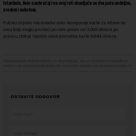
Istanbula. Avio-saobraćaj i na ovoj ruti obavljaće se dva puta nedeljno,
sredom i subotom.
Putnici srpske nacionalne avio-kompanije karte za letove na
ovoj liniji mogu pronaći po ceni počev od 3.068 dinara po
pravcu, dok je najniža cena povratne karte 6.844 dinara.
Preuzimanje delova teksta je dozvoljeno, ali uz obavezno navođenje
izvora i uz postavljanje linka ka izvornom tekstu na novaekonomija.rs
OSTAVITE ODGOVOR