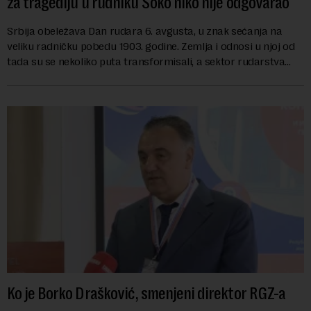
za tragediju u rudniku Soko niko nije odgovarao
Srbija obeležava Dan rudara 6. avgusta, u znak sećanja na
veliku radničku pobedu 1903. godine. Zemlja i odnosi u njoj od
tada su se nekoliko puta transformisali, a sektor rudarstva
danas karakterišu velike r...
Ko je Borko Drašković, smenjeni direktor RGZ-a