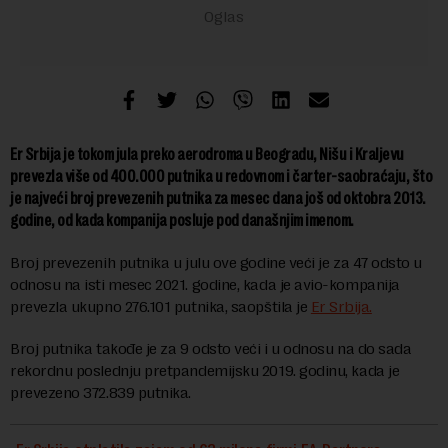
Er Srbija je tokom jula preko aerodroma u Beogradu, Nišu i Kraljevu
prevezla više od 400.000 putnika u redovnom i čarter-saobraćaju, što
je najveći broj prevezenih putnika za mesec dana još od oktobra 2013.
godine, od kada kompanija posluje pod današnjim imenom.
Broj prevezenih putnika u julu ove godine veći je za 47 odsto u
odnosu na isti mesec 2021. godine, kada je avio-kompanija
prevezla ukupno 276.101 putnika, saopštila je
Er Srbija.
Broj putnika takođe je za 9 odsto veći i u odnosu na do sada
rekordnu poslednju pretpandemijsku 2019. godinu, kada je
prevezeno 372.839 putnika.