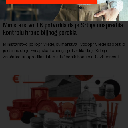
Ministarstvo: EK potvrdila da je Srbija unapredila
kontrolu hrane biljnog porekla
Ministarstvo poljoprivrede, šumarstva i vodoprivrede saopštilo
je danas da je Evropska komisija potvrdila da je Srbija
značajno unapredila sistem službenih kontrola bezbednosti
hrane biljnog porekla, te da k...