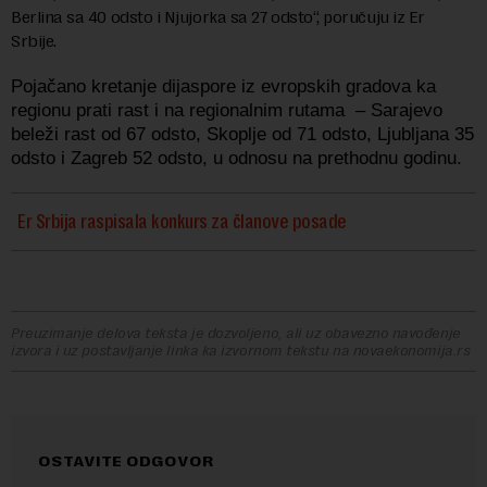
Berlina sa 40 odsto i Njujorka sa 27 odsto“, poručuju iz Er
Srbije.
Pojačano kretanje dijaspore iz evropskih gradova ka
regionu prati rast i na regionalnim rutama – Sarajevo
beleži rast od 67 odsto, Skoplje od 71 odsto, Ljubljana 35
odsto i Zagreb 52 odsto, u odnosu na prethodnu godinu.
Er Srbija raspisala konkurs za članove posade
Preuzimanje delova teksta je dozvoljeno, ali uz obavezno navođenje
izvora i uz postavljanje linka ka izvornom tekstu na novaekonomija.rs
OSTAVITE ODGOVOR