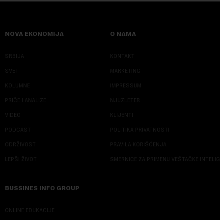
NOVA EKONOMIJA
O NAMA
SRBIJA
KONTAKT
SVET
MARKETING
KOLUMNE
IMPRESSUM
PRIČE I ANALIZE
NJUZLETER
VIDEO
KLIJENTI
PODCAST
POLITIKA PRIVATNOSTI
ODRŽIVOST
PRAVILA KORIŠĆENJA
LEPŠI ŽIVOT
SMERNICE ZA PRIMENU VEŠTAČKE INTELI
BUSSINES INFO GROUP
ONLINE EDUKACIJE