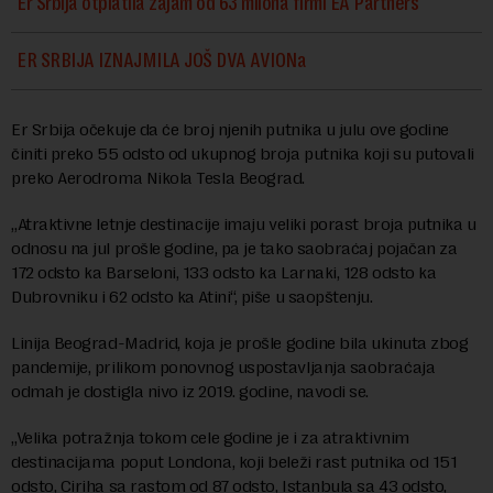
Er Srbija otplatila zajam od 63 milona firmi EA Partners
ER SRBIJA IZNAJMILA JOŠ DVA AVIONa
Er Srbija očekuje da će broj njenih putnika u julu ove godine
činiti preko 55 odsto od ukupnog broja putnika koji su putovali
preko Aerodroma Nikola Tesla Beograd.
„Atraktivne letnje destinacije imaju veliki porast broja putnika u
odnosu na jul prošle godine, pa je tako saobraćaj pojačan za
172 odsto ka Barseloni, 133 odsto ka Larnaki, 128 odsto ka
Dubrovniku i 62 odsto ka Atini“, piše u saopštenju.
Linija Beograd-Madrid, koja je prošle godine bila ukinuta zbog
pandemije, prilikom ponovnog uspostavljanja saobraćaja
odmah je dostigla nivo iz 2019. godine, navodi se.
„Velika potražnja tokom cele godine je i za atraktivnim
destinacijama poput Londona, koji beleži rast putnika od 151
odsto, Ciriha sa rastom od 87 odsto, Istanbula sa 43 odsto,