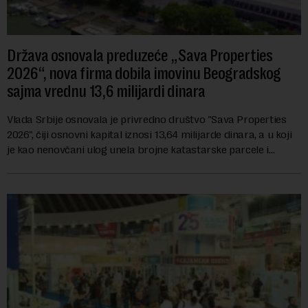
Država osnovala preduzeće „Sava Properties
2026“, nova firma dobila imovinu Beogradskog
sajma vrednu 13,6 milijardi dinara
Vlada Srbije osnovala je privredno društvo "Sava Properties
2026", čiji osnovni kapital iznosi 13,64 milijarde dinara, a u koji
je kao nenovčani ulog unela brojne katastarske parcele i
objekte u okviru kompl...