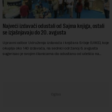
Najveći izdavači odustali od Sajma knjiga, ostali
se izjašnjavaju do 20. avgusta
Upravni odbor Udruženja izdavača i knjižara Srbije (UIKS), koje
okuplja oko 140 izdavača, na sednici održanoj 6. avgusta
sugerisao je svojim članicama da odustanu od učešća na
predstojećem Sajmu knjiga. Vrem...