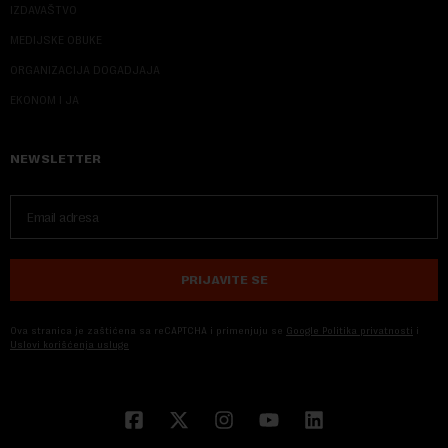
IZDAVAŠTVO
MEDIJSKE OBUKE
ORGANIZACIJA DOGADJAJA
EKONOM I JA
NEWSLETTER
PRIJAVITE SE
Ova stranica je zaštićena sa reCAPTCHA i primenjuju se
Google Politika privatnosti
i
Uslovi korišćenja usluge