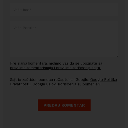
Pre slanja komentara, molimo vas da se upoznate sa
pravilima komentarisanja i pravilima korišćenja sajta.
Sajt je zaštićen pomocu reCaptcha i Google.
Google Politika
Privatnosti
i
Google Uslovi Korišćenja
su primenjeni.