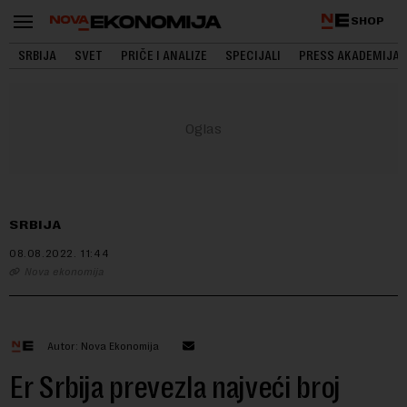
SHOP
SRBIJA
SVET
PRIČE I ANALIZE
SPECIJALI
PRESS AKADEMIJA
SRBIJA
08.08.2022.
11:44
Nova ekonomija
Autor: Nova Ekonomija
Er Srbija prevezla najveći broj