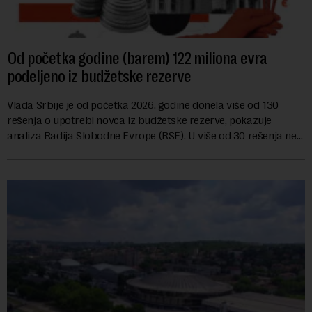
Od početka godine (barem) 122 miliona evra
podeljeno iz budžetske rezerve
Vlada Srbije je od početka 2026. godine donela više od 130
rešenja o upotrebi novca iz budžetske rezerve, pokazuje
analiza Radija Slobodne Evrope (RSE). U više od 30 rešenja ne
navodi se tačan iznos koji će ...