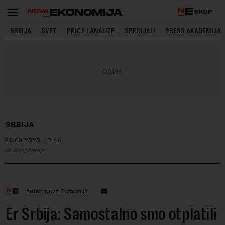
SHOP
SRBIJA
SVET
PRIČE I ANALIZE
SPECIJALI
PRESS AKADEMIJA
SRBIJA
29.09.2020.
10:46
Saopštenje
Autor: Nova Ekonomija
Er Srbija: Samostalno smo otplatili