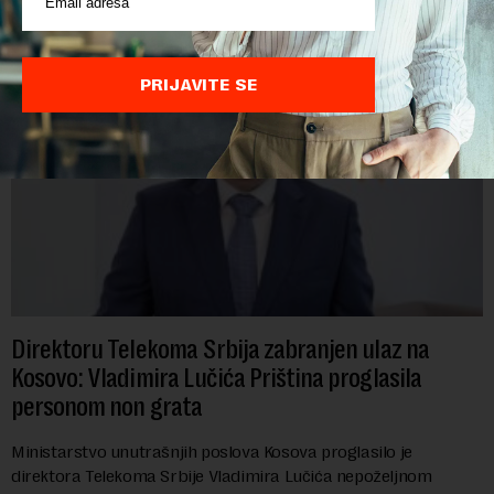
PRIJAVITE SE
Direktoru Telekoma Srbija zabranjen ulaz na
Kosovo: Vladimira Lučića Priština proglasila
personom non grata
Ministarstvo unutrašnjih poslova Kosova proglasilo je
direktora Telekoma Srbije Vladimira Lučića nepoželjnom