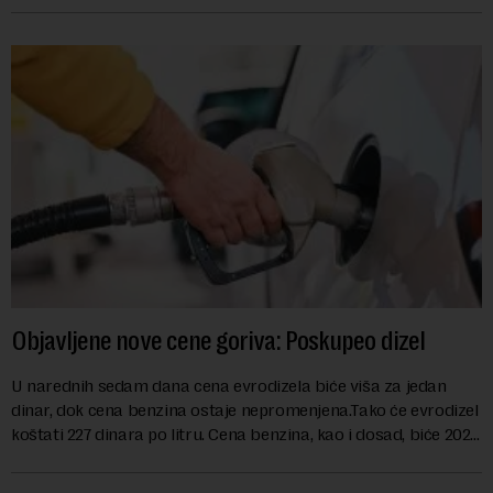
Objavljene nove cene goriva: Poskupeo dizel
U narednih sedam dana cena evrodizela biće viša za jedan
dinar, dok cena benzina ostaje nepromenjena.Tako će evrodizel
koštati 227 dinara po litru. Cena benzina, kao i dosad, biće 202
dinara po litru. ...