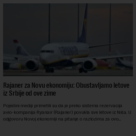
Rajaner za Novu ekonomiju: Obustavljamo letove
iz Srbije od ove zime
Pojedini mediji primetili su da je preko sistema rezervacija
avio-kompanija Ryanair (Rajaner) povukla sve letove iz Niša. U
odgovoru Novoj ekonomiji na pitanje o razlozima za ovo
povlačenje, ovaj avio-gigant...