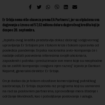
Er Srbija nema više obaveza prema EA Partners I, jer su otplaćena sva
dugovanja u iznosu od 57,62 miliona dolara dugoročnog kredita koji je
dospeo 28. septembra.
„Isplata ovog kredita predstavlja dokaz dobrog i odgovornog
upravljanja Er Srbijom pre i tokom krize i tokom oporavka od
posledica pandemije. Srpska nacionalna avio-kompanija će i
nadalje ostati posvećena interesima svojih akcionara,
zaposlenih i putnika i preduzimaće sve mere koje su neophodne
da se zaštiti kompanija i osigura njen razvoj,“ izjavio je Dankan
Nejsmit, generalni direktor Er Srbije.
On je dodao da je tokom obustave komercijalnog putničkog
saobraćaja, Er Srbija započela niz programa koji su usmereni
na rad sa poslovnim partnerima, sprovođenje mera štednje i
održanje likvidnosti, kao i poboljšanje poslovanja i usluga.