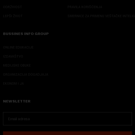
ODRŽIVOST
PRAVILA KORIŠĆENJA
LEPŠI ŽIVOT
SMERNICE ZA PRIMENU VEŠTAČKE INTELI
BUSSINES INFO GROUP
ONLINE EDUKACIJE
IZDAVAŠTVO
MEDIJSKE OBUKE
ORGANIZACIJA DOGADJAJA
EKONOM I JA
NEWSLETTER