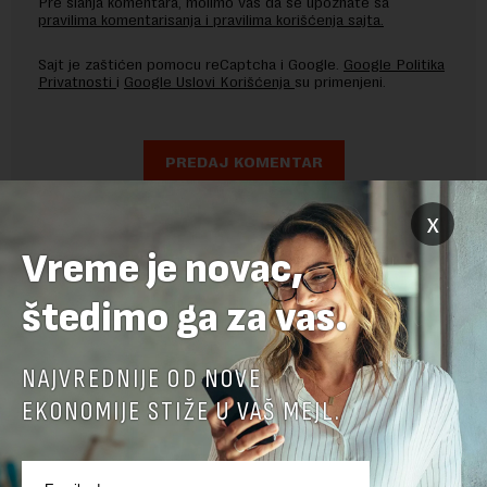
Pre slanja komentara, molimo vas da se upoznate sa
pravilima komentarisanja i pravilima korišćenja sajta.
Sajt je zaštićen pomocu reCaptcha i Google.
Google Politika
Privatnosti
i
Google Uslovi Korišćenja
su primenjeni.
x
Vreme je novac,
štedimo ga za vas.
NAJVREDNIJE OD NOVE
EKONOMIJE STIŽE U VAŠ MEJL.
POVEZANI SADRŽAJI