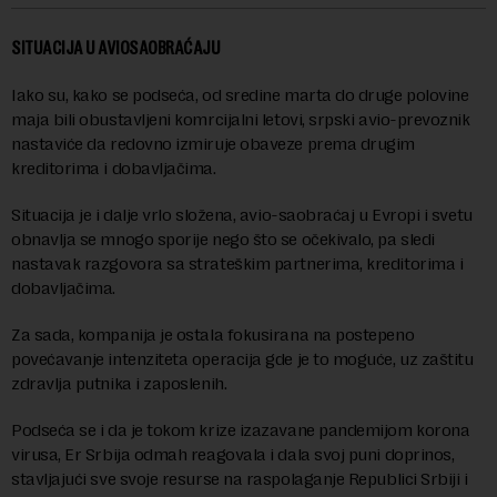
SITUACIJA U AVIOSAOBRAĆAJU
Iako su, kako se podseća, od sredine marta do druge polovine
maja bili obustavljeni komrcijalni letovi, srpski avio-prevoznik
nastaviće da redovno izmiruje obaveze prema drugim
kreditorima i dobavljačima.
Situacija je i dalje vrlo složena, avio-saobraćaj u Evropi i svetu
obnavlja se mnogo sporije nego što se očekivalo, pa sledi
nastavak razgovora sa strateškim partnerima, kreditorima i
dobavljačima.
Za sada, kompanija je ostala fokusirana na postepeno
povećavanje intenziteta operacija gde je to moguće, uz zaštitu
zdravlja putnika i zaposlenih.
Podseća se i da je tokom krize izazavane pandemijom korona
virusa, Er Srbija odmah reagovala i dala svoj puni doprinos,
stavljajući sve svoje resurse na raspolaganje Republici Srbiji i