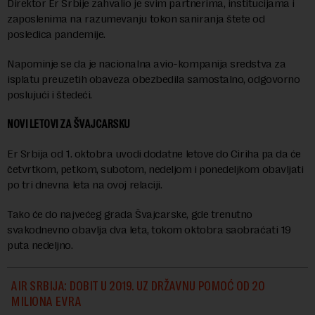
Direktor Er Srbije zahvalio je svim partnerima, institucijama i
zaposlenima na razumevanju tokon saniranja štete od
posledica pandemije.
Napominje se da je nacionalna avio-kompanija sredstva za
isplatu preuzetih obaveza obezbedila samostalno, odgovorno
poslujući i štedeći.
NOVI LETOVI ZA ŠVAJCARSKU
Er Srbija od 1. oktobra uvodi dodatne letove do Ciriha pa da će
četvrtkom, petkom, subotom, nedeljom i ponedeljkom obavljati
po tri dnevna leta na ovoj relaciji.
Tako će do najvećeg grada Švajcarske, gde trenutno
svakodnevno obavlja dva leta, tokom oktobra saobraćati 19
puta nedeljno.
AIR SRBIJA: DOBIT U 2019. UZ DRŽAVNU POMOĆ OD 20
MILIONA EVRA