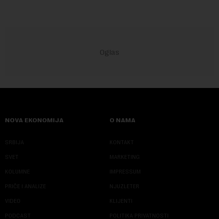
NOVA EKONOMIJA
O NAMA
SRBIJA
KONTAKT
SVET
MARKETING
KOLUMNE
IMPRESSUM
PRIČE I ANALIZE
NJUZLETER
VIDEO
KLIJENTI
PODCAST
POLITIKA PRIVATNOSTI