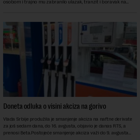
osobom i trajno mu zabranilo ulazak, tranzit i boravak na
Kosovu, navodeći kao razlog njegove javn...
Doneta odluka o visini akciza na gorivo
Vlada Srbije produžila je smanjenje akciza na naftne derivate
za još sedam dana, do 16. avgusta, objavio je danas RTS, a
prenosi Beta.Postojeće smanjenje akciza važi do 9. avgusta
kao mera ublažavanja po...