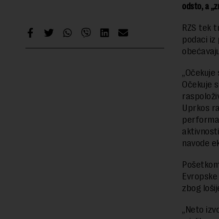
odsto, a „z
RZS tek t
podaci iz
obećavaj
„Očekuje 
Očekuje se
raspoloživ
Uprkos ra
performan
aktivnosti
navode ek
Pošetkom 
Evropske 
zbog loši
„Neto izv