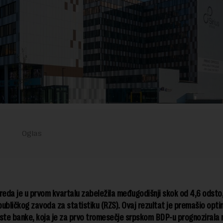
reda je u prvom kvartalu zabeležila međugodišnji skok od 4,6 odsto
ubličkog zavoda za statistiku (RZS). Ovaj rezultat je premašio optimi
ste banke, koja je za prvo tromesečje srpskom BDP-u prognozirala 