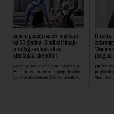
Žene u penziju sa 55, muškarci
Direktor
sa 60 godina: Sindikati imaju
zabranje
predlog za vlast, ali su
Vladimir
stručnjaci skeptični
proglasi
Savez slobodnih sindikata predložio je
Ministarst
Ministarstvu za rad smanjenje granice
proglasilo 
za odlazak u penziju. Ukoliko bi njihov
Vladimira 
predlog bio usvojen, žene bi u penziju išle
trajno mu z
sa 55, a muškarci sa 60 godina. Iako bi
boravak na
se ver...
njegove javn