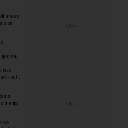
ali makro
dno sa
4.
 godine.
i nivo
ći rast“,
ljama
ude manja
anije