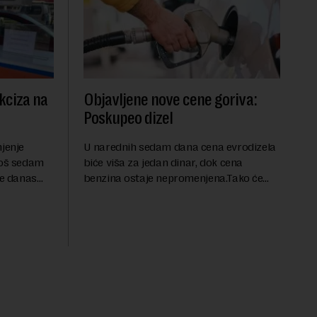
kciza na
Objavljene nove cene goriva:
Poskupeo dizel
njenje
U narednih sedam dana cena evrodizela
još sedam
biće viša za jedan dinar, dok cena
je danas
benzina ostaje nepromenjena.Tako će
e smanjenje
evrodizel koštati 227 dinara po litru.
 mera
Cena benzina, kao i dosad, biće 202
dinara po litru. ...