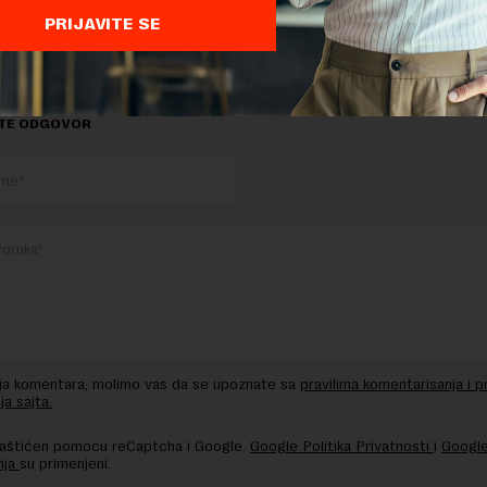
E BANKA
PRIJAVITE SE
TE ODGOVOR
nja komentara, molimo vas da se upoznate sa
pravilima komentarisanja i p
ja sajta.
 zaštićen pomocu reCaptcha i Google.
Google Politika Privatnosti
i
Google
nja
su primenjeni.