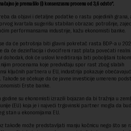
načajno je premašilo (i) konsenzusnu procenu od 3,6 odsto“.
reba da objavi i detaljne podatke o rastu pojedinih grana, 
 prvog kvartala sugerišu stabilan obrazac potrošnje, zaje
ućim performansama industrije, kažu ekonomisti banke.
se da će potrošnja biti glavni pokretač rasta BDP-a u 202
 da će dezinflacija i dvocifreni rast plata povećati realni
i dohodak, dok će uslovi kreditiranja biti poboljšani tokom
nijim procenama koje predviđaju spor rast zbog slabih
si ključnih partnera u EU, industrija pokazuje obećavajuć
. Takođe se očekuje da će javne investicije umereno podsta
onomisti Erste banke.
godine su ekonomisti izrazili bojazan da bi tražnja u zem
unije (EU) koja je i najveći trgovinski partner mogla da b
jeg stan u ekonomijama EU.
oz takođe može predstavljati manju kočnicu nego što se r