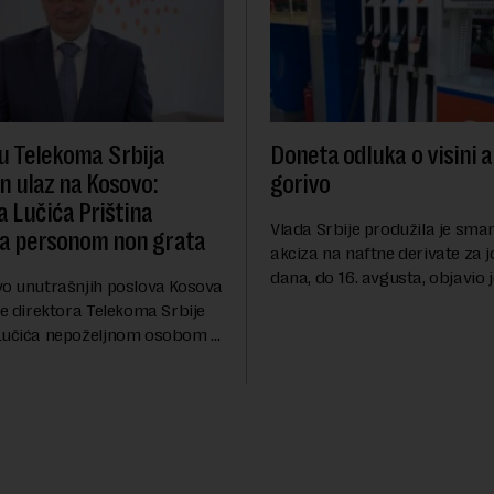
u Telekoma Srbija
Doneta odluka o visini a
n ulaz na Kosovo:
gorivo
a Lučića Priština
Vlada Srbije produžila je sma
la personom non grata
akciza na naftne derivate za 
dana, do 16. avgusta, objavio 
vo unutrašnjih poslova Kosova
RTS, a prenosi Beta.Postojeć
je direktora Telekoma Srbije
akciza važi do 9. avgusta kao
Lučića nepoželjnom osobom i
ublažavanja po...
abranilo ulazak, tranzit i
 Kosovu, navodeći kao razlog
...