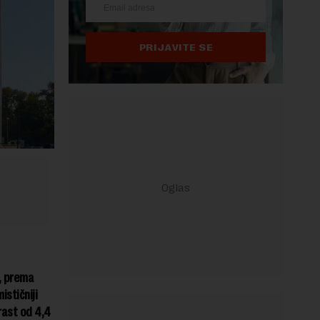
PRIJAVITE SE
, prema
stičniji
rast od 4,4