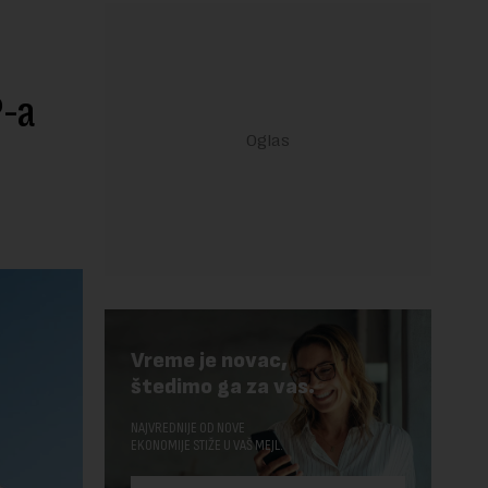
P-a
Vreme je novac,
štedimo ga za vas.
NAJVREDNIJE OD NOVE
EKONOMIJE STIŽE U VAŠ MEJL.