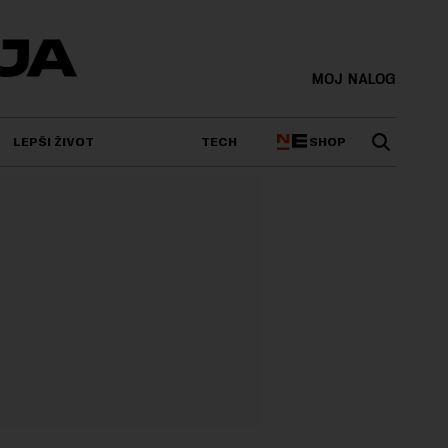
MOJ NALOG
SHOP
LEPŠI ŽIVOT
TECH