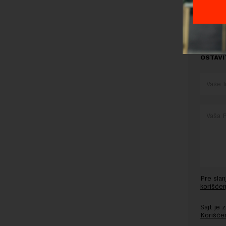
BDP
ERST
OSTAVI
Pre sla
korišćen
Sajt je
Korišće