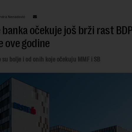
andra Nenadović
 banka očekuje još brži rast BD
e ove godine
 su bolje i od onih koje očekuju MMF i SB