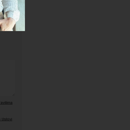
ravilima
 Uslovi