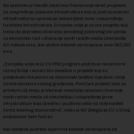
Na sastanku je takođe odobreno finansiranje devet projekata
za unapređenje poslovne infrastrukture koji će podrazumevati
infrastrukturno opremanje industrijskih zona i unapređenje
turističke infrastrukture. Evropska unija je za ove projekte koji
treba da doprinesu stvaranju povoljnog poslovnog okruženja
za ekonomski rast i otvaranje novih radnih mesta obezbedila
4,5 miliona evra, dok učešće lokalnih samouprava inosi 905.392
evra.
„Evropska unija kroz EU PRO program podržava ravnomerni
razvoj Srbije i samim tim investira u projekte koji su
podjednako fokusirani na ekonomski boljitak zajednice i bolji
životni standard svakog građanina. Podržani projekti zato za
primarni cilj imaju privlačenje investicija odnosno otvaranje
novih radnih mesta ali obezbeđuju i unapređenje javne
infrastrukture koja direktno i pozitivno utiče na bolji kvalitet
života lokalnog stanovništva“, rekao je šef Delegacije EU u Srbiji,
ambasador Sem Fabrici.
Kao dodatna podrška naporima lokalnih samouprava da