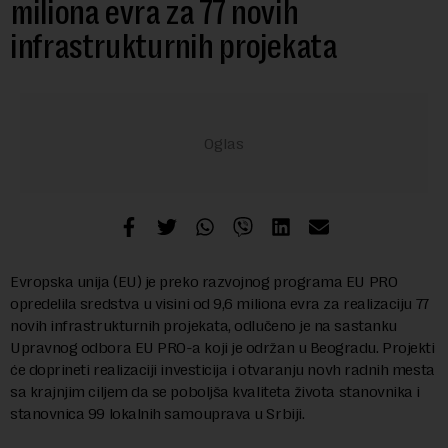
miliona evra za 77 novih
infrastrukturnih projekata
Evropska unija (EU) je preko razvojnog programa EU PRO
opredelila sredstva u visini od 9,6 miliona evra za realizaciju 77
novih infrastrukturnih projekata, odlučeno je na sastanku
Upravnog odbora EU PRO-a koji je održan u Beogradu. Projekti
će doprineti realizaciji investicija i otvaranju novh radnih mesta
sa krajnjim ciljem da se poboljša kvaliteta života stanovnika i
stanovnica 99 lokalnih samouprava u Srbiji.