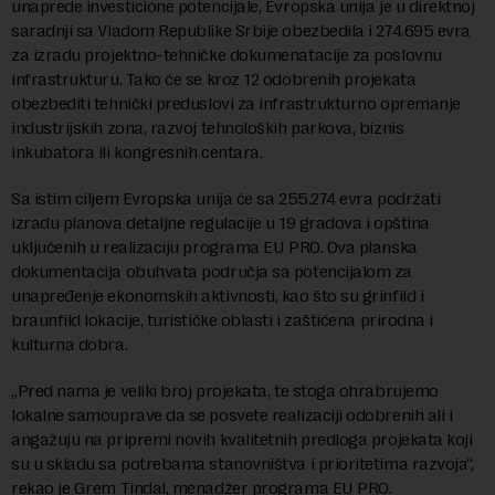
unaprede investicione potencijale, Evropska unija je u direktnoj
saradnji sa Vladom Republike Srbije obezbedila i 274.695 evra
za izradu projektno-tehničke dokumenatacije za poslovnu
infrastrukturu. Tako će se kroz 12 odobrenih projekata
obezbediti tehnički preduslovi za infrastrukturno opremanje
industrijskih zona, razvoj tehnoloških parkova, biznis
inkubatora ili kongresnih centara.
Sa istim ciljem Evropska unija će sa 255.274 evra podržati
izradu planova detaljne regulacije u 19 gradova i opština
uključenih u realizaciju programa EU PRO. Ova planska
dokumentacija obuhvata područja sa potencijalom za
unapređenje ekonomskih aktivnosti, kao što su grinfild i
braunfild lokacije, turističke oblasti i zaštićena prirodna i
kulturna dobra.
„Pred nama je veliki broj projekata, te stoga ohrabrujemo
lokalne samouprave da se posvete realizaciji odobrenih ali i
angažuju na pripremi novih kvalitetnih predloga projekata koji
su u skladu sa potrebama stanovništva i prioritetima razvoja“,
rekao je Grem Tindal, menadžer programa EU PRO.