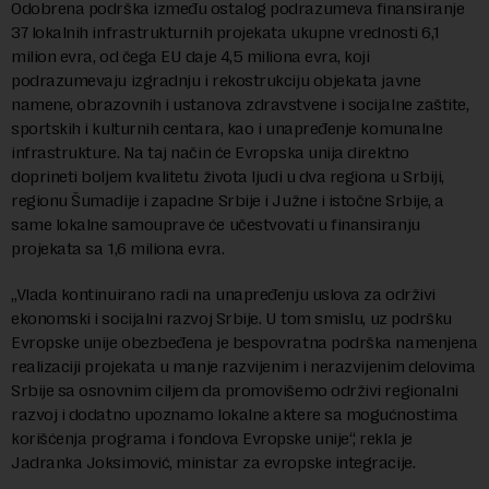
Odobrena podrška između ostalog podrazumeva finansiranje
37 lokalnih infrastrukturnih projekata ukupne vrednosti 6,1
milion evra, od čega EU daje 4,5 miliona evra, koji
podrazumevaju izgradnju i rekostrukciju objekata javne
namene, obrazovnih i ustanova zdravstvene i socijalne zaštite,
sportskih i kulturnih centara, kao i unapređenje komunalne
infrastrukture. Na taj način će Evropska unija direktno
doprineti boljem kvalitetu života ljudi u dva regiona u Srbiji,
regionu Šumadije i zapadne Srbije i Južne i istočne Srbije, a
same lokalne samouprave će učestvovati u finansiranju
projekata sa 1,6 miliona evra.
„Vlada kontinuirano radi na unapređenju uslova za održivi
ekonomski i socijalni razvoj Srbije. U tom smislu, uz podršku
Evropske unije obezbeđena je bespovratna podrška namenjena
realizaciji projekata u manje razvijenim i nerazvijenim delovima
Srbije sa osnovnim ciljem da promovišemo održivi regionalni
razvoj i dodatno upoznamo lokalne aktere sa mogućnostima
korišćenja programa i fondova Evropske unije“, rekla je
Jadranka Joksimović, ministar za evropske integracije.