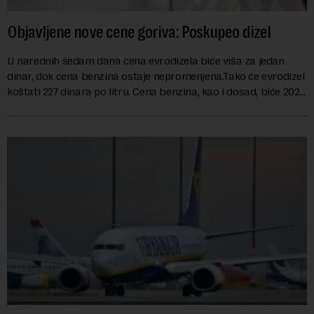
Objavljene nove cene goriva: Poskupeo dizel
U narednih sedam dana cena evrodizela biće viša za jedan
dinar, dok cena benzina ostaje nepromenjena.Tako će evrodizel
koštati 227 dinara po litru. Cena benzina, kao i dosad, biće 202
dinara po litru. ...