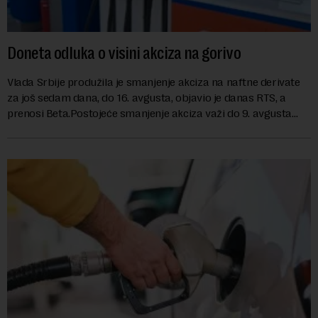
Doneta odluka o visini akciza na gorivo
Vlada Srbije produžila je smanjenje akciza na naftne derivate
za još sedam dana, do 16. avgusta, objavio je danas RTS, a
prenosi Beta.Postojeće smanjenje akciza važi do 9. avgusta
kao mera ublažavanja po...