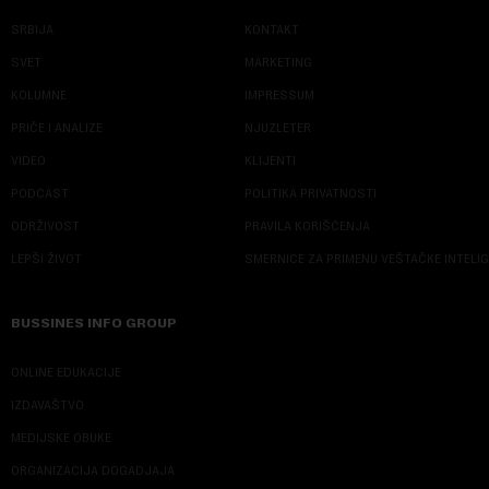
SRBIJA
KONTAKT
SVET
MARKETING
KOLUMNE
IMPRESSUM
PRIČE I ANALIZE
NJUZLETER
VIDEO
KLIJENTI
PODCAST
POLITIKA PRIVATNOSTI
ODRŽIVOST
PRAVILA KORIŠĆENJA
LEPŠI ŽIVOT
SMERNICE ZA PRIMENU VEŠTAČKE INTELI
BUSSINES INFO GROUP
ONLINE EDUKACIJE
IZDAVAŠTVO
MEDIJSKE OBUKE
ORGANIZACIJA DOGADJAJA