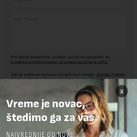
Pre slanja komentara, molimo vas da se upoznate sa
pravilima komentarisanja i pravilima korišćenja sajta.
Sajt je zaštićen pomocu reCaptcha i Google.
Google Politika
Privatnosti
i
Google Uslovi Korišćenja
su primenjeni.
x
Vreme je novac,
štedimo ga za vas.
NAJVREDNIJE OD NOVE