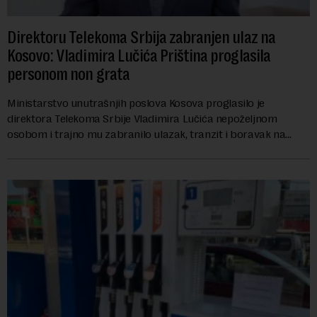
Direktoru Telekoma Srbija zabranjen ulaz na
Kosovo: Vladimira Lučića Priština proglasila
personom non grata
Ministarstvo unutrašnjih poslova Kosova proglasilo je
direktora Telekoma Srbije Vladimira Lučića nepoželjnom
osobom i trajno mu zabranilo ulazak, tranzit i boravak na
Kosovu, navodeći kao razlog njegove javn...