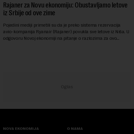
Rajaner za Novu ekonomiju: Obustavljamo letove
iz Srbije od ove zime
Pojedini mediji primetili su da je preko sistema rezervacija
avio-kompanija Ryanair (Rajaner) povukla sve letove iz Niša. U
odgovoru Novoj ekonomiji na pitanje o razlozima za ovo
povlačenje, ovaj avio-gigant...
NOVA EKONOMIJA
O NAMA