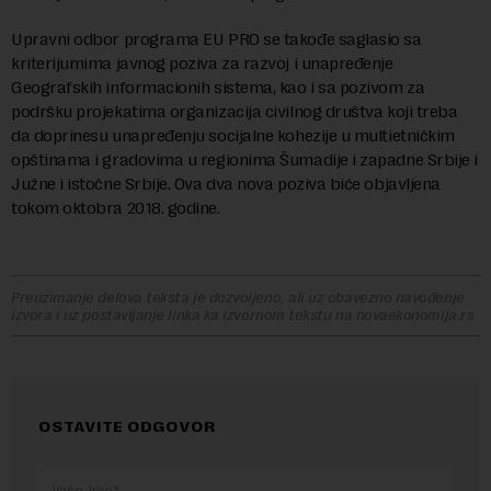
Upravni odbor programa EU PRO se takođe saglasio sa
kriterijumima javnog poziva za razvoj i unapređenje
Geografskih informacionih sistema, kao i sa pozivom za
podršku projekatima organizacija civilnog društva koji treba
da doprinesu unapređenju socijalne kohezije u multietničkim
opštinama i gradovima u regionima Šumadije i zapadne Srbije i
Južne i istočne Srbije. Ova dva nova poziva biće objavljena
tokom oktobra 2018. godine.
Preuzimanje delova teksta je dozvoljeno, ali uz obavezno navođenje
izvora i uz postavljanje linka ka izvornom tekstu na novaekonomija.rs
OSTAVITE ODGOVOR