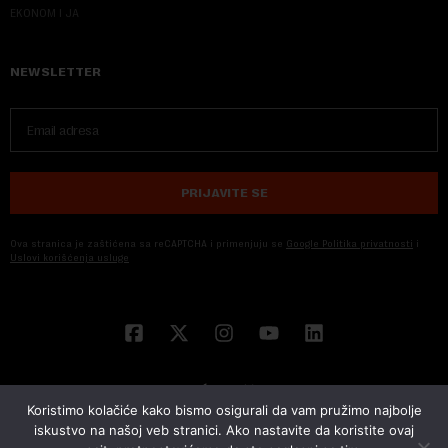
EKONOM I JA
NEWSLETTER
PRIJAVITE SE
Ova stranica je zaštićena sa reCAPTCHA i primenjuju se
Google Politika privatnosti
i
Uslovi korišćenja usluge
Koristimo kolačiće kako bismo osigurali da vam pružimo najbolje
iskustvo na našoj veb stranici. Ako nastavite da koristite ovaj