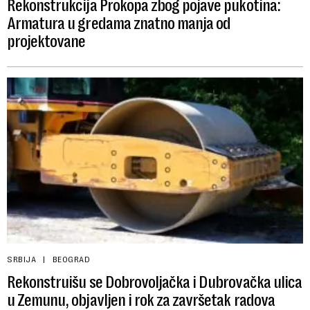
Rekonstrukcija Prokopa zbog pojave pukotina:
Armatura u gredama znatno manja od
projektovane
SRBIJA
BEOGRAD
Rekonstruišu se Dobrovoljačka i Dubrovačka ulica
u Zemunu, objavljen i rok za završetak radova