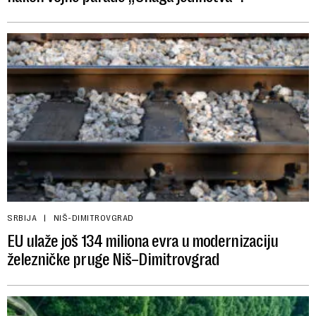
SRBIJA
NIŠ-DIMITROVGRAD
EU ulaže još 134 miliona evra u modernizaciju
železničke pruge Niš–Dimitrovgrad