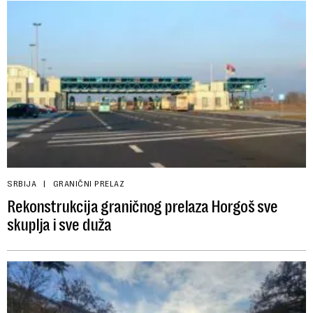
SRBIJA
GRANIČNI PRELAZ
Rekonstrukcija graničnog prelaza Horgoš sve
skuplja i sve duža