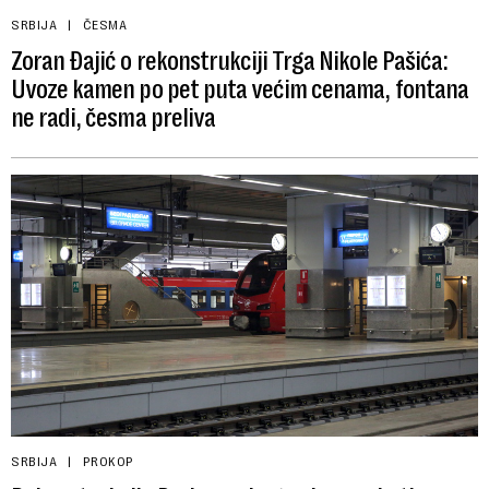
SRBIJA
ČESMA
Zoran Đajić o rekonstrukciji Trga Nikole Pašića:
Uvoze kamen po pet puta većim cenama, fontana
ne radi, česma preliva
SRBIJA
PROKOP