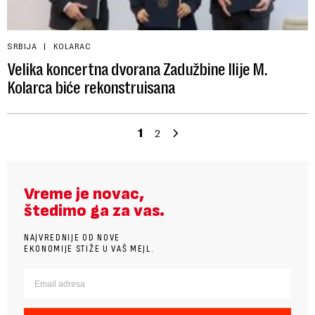
SRBIJA
KOLARAC
Velika koncertna dvorana Zadužbine Ilije M.
Kolarca biće rekonstruisana
1
2
Vreme je novac,
štedimo ga za vas.
NAJVREDNIJE OD NOVE
EKONOMIJE STIŽE U VAŠ MEJL.