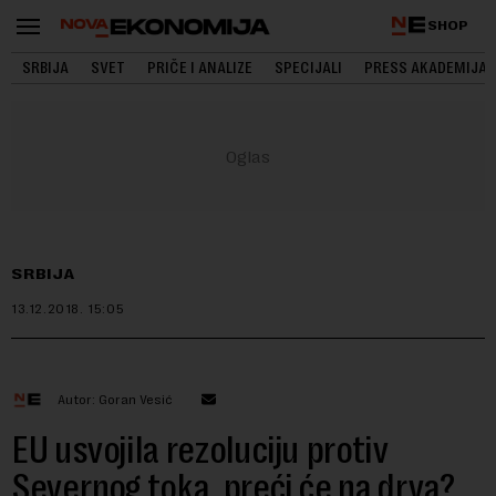
SHOP
SRBIJA
SVET
PRIČE I ANALIZE
SPECIJALI
PRESS AKADEMIJA
SRBIJA
13.12.2018.
15:05
Autor: Goran Vesić
EU usvojila rezoluciju protiv
Severnog toka, preći će na drva?