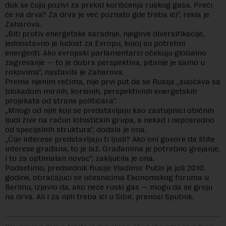
dok se čuju pozivi za prekid korišćenja ruskog gasa. Preći
će na drva? Za drva je već poznato gde treba ići“, rekla je
Zaharova.
„Biti protiv energetske saradnje, njegove diversifikacije,
jednostavno je ludost za Evropu, kojoj su potrebni
energenti. Ako evropski parlamentarci očekuju globalno
zagrevanje — to je dobra perspektiva, pitanje je samo u
rokovima“, nastavila je Zaharova.
Prema njenim rečima, nije prvi put da se Rusija „suočava sa
blokadom mirnih, korisnih, perspektivnih energetskih
projekata od strane političara“.
„Mnogi od njih koji se predstavljaju kao zastupnici običnih
ljudi žive na račun lobističkih grupa, a nekad i neposredno
od specijalnih struktura“, dodala je ona.
„Čije interese predstavljaju ti ljudi? Ako oni govore da štite
interese građana, to je laž. Građanima je potrebno grejanje,
i to za optimalan novac“, zaključila je ona.
Podsetimo, predsednik Rusije Vladimir Putin je još 2010.
godine, obraćajući se učesnicima Ekonomskog foruma u
Berlinu, izjavio da, ako neće ruski gas — mogu da se greju
na drva. Ali i za njih treba ići u Sibir, prenosi Sputnik.