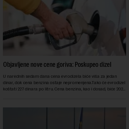
Objavljene nove cene goriva: Poskupeo dizel
U narednih sedam dana cena evrodizela biće viša za jedan
dinar, dok cena benzina ostaje nepromenjena.Tako će evrodizel
koštati 227 dinara po litru. Cena benzina, kao i dosad, biće 202
dinara po litru. ...