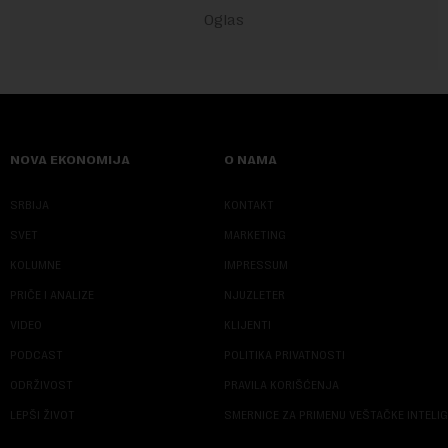
NOVA EKONOMIJA
O NAMA
SRBIJA
KONTAKT
SVET
MARKETING
KOLUMNE
IMPRESSUM
PRIČE I ANALIZE
NJUZLETER
VIDEO
KLIJENTI
PODCAST
POLITIKA PRIVATNOSTI
ODRŽIVOST
PRAVILA KORIŠĆENJA
LEPŠI ŽIVOT
SMERNICE ZA PRIMENU VEŠTAČKE INTELI