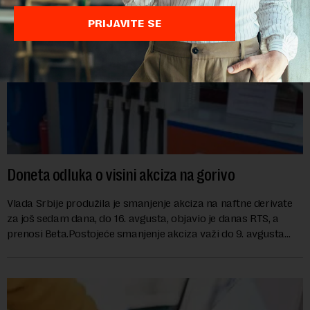
PRIJAVITE SE
Doneta odluka o visini akciza na gorivo
Vlada Srbije produžila je smanjenje akciza na naftne derivate
za još sedam dana, do 16. avgusta, objavio je danas RTS, a
prenosi Beta.Postojeće smanjenje akciza važi do 9. avgusta
kao mera ublažavanja po...