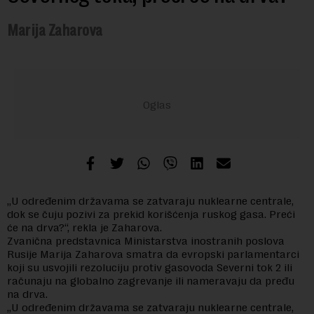
Marija Zaharova
„U određenim državama se zatvaraju nuklearne centrale,
dok se čuju pozivi za prekid korišćenja ruskog gasa. Preći
će na drva?“, rekla je Zaharova.
Zvanična predstavnica Ministarstva inostranih poslova
Rusije Marija Zaharova smatra da evropski parlamentarci
koji su usvojili rezoluciju protiv gasovoda Severni tok 2 ili
računaju na globalno zagrevanje ili nameravaju da pređu
na drva.
„U određenim državama se zatvaraju nuklearne centrale,