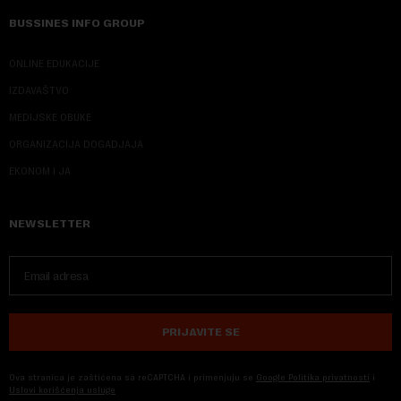
BUSSINES INFO GROUP
ONLINE EDUKACIJE
IZDAVAŠTVO
MEDIJSKE OBUKE
ORGANIZACIJA DOGADJAJA
EKONOM I JA
NEWSLETTER
PRIJAVITE SE
Ova stranica je zaštićena sa reCAPTCHA i primenjuju se
Google Politika privatnosti
i
Uslovi korišćenja usluge