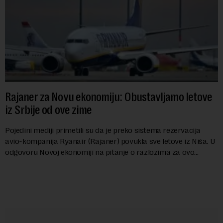
Rajaner za Novu ekonomiju: Obustavljamo letove
iz Srbije od ove zime
Pojedini mediji primetili su da je preko sistema rezervacija
avio-kompanija Ryanair (Rajaner) povukla sve letove iz Niša. U
odgovoru Novoj ekonomiji na pitanje o razlozima za ovo
povlačenje, ovaj avio-gigant...