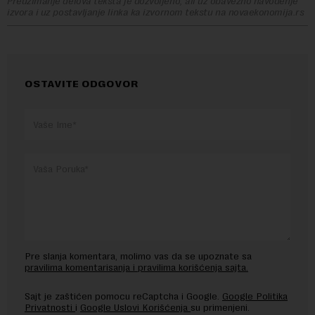
Preuzimanje delova teksta je dozvoljeno, ali uz obavezno navođenje
izvora i uz postavljanje linka ka izvornom tekstu na novaekonomija.rs
OSTAVITE ODGOVOR
Pre slanja komentara, molimo vas da se upoznate sa
pravilima komentarisanja i pravilima korišćenja sajta.
Sajt je zaštićen pomocu reCaptcha i Google.
Google Politika
Privatnosti
i
Google Uslovi Korišćenja
su primenjeni.