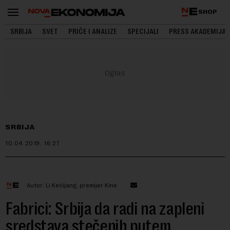
SHOP
SRBIJA
SVET
PRIČE I ANALIZE
SPECIJALI
PRESS AKADEMIJA
SRBIJA
10.04.2019.
16:27
Autor: Li Kećijang, premijer Kine
Fabrici: Srbija da radi na zapleni
sredstava stečenih putem