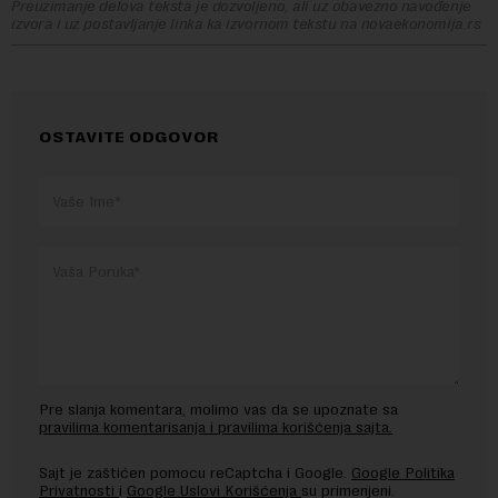
Preuzimanje delova teksta je dozvoljeno, ali uz obavezno navođenje
izvora i uz postavljanje linka ka izvornom tekstu na novaekonomija.rs
OSTAVITE ODGOVOR
Pre slanja komentara, molimo vas da se upoznate sa
pravilima komentarisanja i pravilima korišćenja sajta.
Sajt je zaštićen pomocu reCaptcha i Google.
Google Politika
Privatnosti
i
Google Uslovi Korišćenja
su primenjeni.