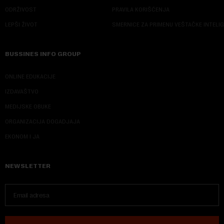
ODRŽIVOST
PRAVILA KORIŠĆENJA
LEPŠI ŽIVOT
SMERNICE ZA PRIMENU VEŠTAČKE INTELI
BUSSINES INFO GROUP
ONLINE EDUKACIJE
IZDAVAŠTVO
MEDIJSKE OBUKE
ORGANIZACIJA DOGADJAJA
EKONOM I JA
NEWSLETTER