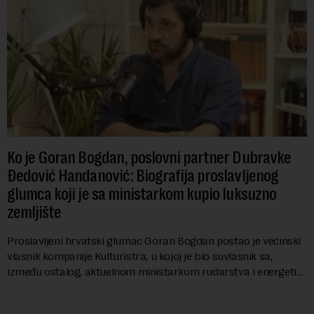
Ko je Goran Bogdan, poslovni partner Dubravke
Đedović Handanović: Biografija proslavljenog
glumca koji je sa ministarkom kupio luksuzno
zemljište
Proslavljeni hrvatski glumac Goran Bogdan postao je većinski
vlasnik kompanije Kulturistra, u kojoj je bio suvlasnik sa,
između ostalog, aktuelnom ministarkom rudarstva i energetike
u Vladi Srbije, Dubravkom...