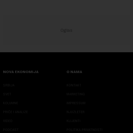
NOVA EKONOMIJA
O NAMA
SRBIJA
KONTAKT
SVET
MARKETING
KOLUMNE
IMPRESSUM
PRIČE I ANALIZE
NJUZLETER
VIDEO
KLIJENTI
PODCAST
POLITIKA PRIVATNOSTI