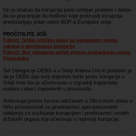
On je istakao da korupcija jeste ozbiljan problem i dodao
da se procenjuje da troškovi koje proizvodi korupcija
predstavljaju jedan odsto BDP-a Evropske unije.
PROČITAJTE JOŠ:
Fabrici: Srbija ozbiljno kasni sa usvajanjem novog
zakona o sprečavanju korupcije
Fabrici: Bez odlaganja početi proces postavljanja novog
Poverenika
Šef Delegacije OEBS-a u Srbiji Andrea Oricio podsetio je
da je OEBS dao svoj doprinos borbi protiv korupcije u
Srbiji time što je učestvovao u izgradnji kapaciteta
sudova i obuci zaposlenih u pravosuđu.
Antikorupcijskom forumu održanom u Oficirskom domu u
Nišu prisustvovali su predstavnici specijalizovanih
odeljenja za suzbijanje korupcijem i predstavnici ostalih
državnih organa koji učestvuju u represiji korupcije.