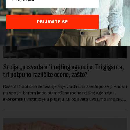
PRIJAVITE SE
Srbija „posvađala“ i rejting agencije: Tri giganta,
tri potpuno različite ocene, zašto?
Raskol i haotično delovanje koje vlada u državi lepo se prenosi i
na spolja, barem kada su međunarodne rejting agencije i
ekonomske institucije u pitanju. Mi od sveta uvozimo inflaciju,
robu lošijeg kvalitet...