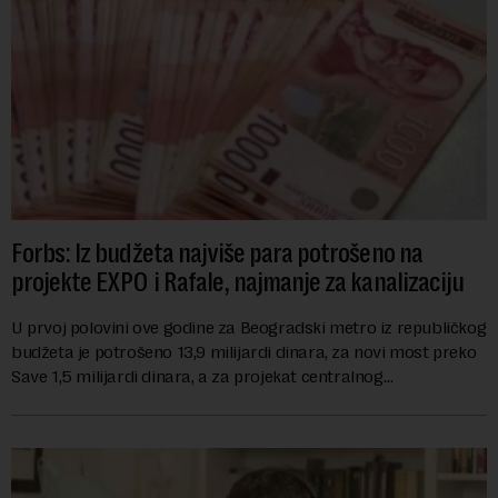
Forbs: Iz budžeta najviše para potrošeno na
projekte EXPO i Rafale, najmanje za kanalizaciju
U prvoj polovini ove godine za Beogradski metro iz republičkog
budžeta je potrošeno 13,9 milijardi dinara, za novi most preko
Save 1,5 milijardi dinara, a za projekat centralnog
kanalizacionog sistema u Beog...