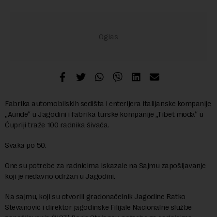
Fabrika automobilskih sedišta i enterijera italijanske kompanije
„Aunde“ u Jagodini i fabrika turske kompanije „Tibet moda“ u
Ćupriji traže 100 radnika šivača.
Svaka po 50.
One su potrebe za radnicima iskazale na Sajmu zapošljavanje
koji je nedavno održan u Jagodini.
Na sajmu, koji su otvorili gradonačelnik Jagodine Ratko
Stevanović i direktor jagodinske Filijale Nacionalne službe