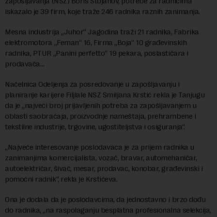
zapošljavanja (NSZ) Boris Stojanov, potrebe za radnicima
iskazalo je 39 firm, koje traže 246 radnika raznih zanimanja.
Mesna industrija „Juhor“ Jagodina traži 21 radnika, Fabrika
elektromotora „Feman“ 16, Firma „Boja“ 10 građevinskih
radnika, PTUR „Panini perfetto“ 19 pekara, poslastičara i
prodavača…
Načelnica Odeljenja za posredovanje u zapošljavanju i
planiranje karijere Filjlale NSZ Smiljana Krstić rekla je Tanjugu
da je „najveći broj prijavljenih potreba za zapošljavanjem u
oblasti saobraćaja, proizvodnje nameštaja, prehrambene i
tekstilne industrije, trgovine, ugostiteljstva i osiguranja“.
„Najveće interesovanje poslodavaca je za prijem radnika u
zanimanjima komercijalista, vozač, bravar, automehaničar,
autoelektričar, šivač, mesar, prodavac, konobar, građevinski i
pomoćni radnik“, rekla je Krstićeva.
Ona je dodala da je poslodavcima, da jednostavno i brzo dođu
do radnika, „na raspolaganju besplatna profesionalna selekcija,