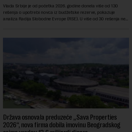
Vlada Srbije je od početka 2026. godine donela više od 130
rešenja o upotrebi novca iz budžetske rezerve, pokazuje
analiza Radija Slobodne Evrope (RSE). U više od 30 rešenja ne
navodi se tačan iznos koji će ...
Država osnovala preduzeće „Sava Properties
2026“, nova firma dobila imovinu Beogradskog