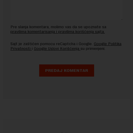
Pre slanja komentara, molimo vas da se upoznate sa
pravilima komentarisanja i pravilima korišćenja sajta.
Sajt je zaštićen pomocu reCaptcha i Google.
Google Politika
Privatnosti
i
Google Uslovi Korišćenja
su primenjeni.