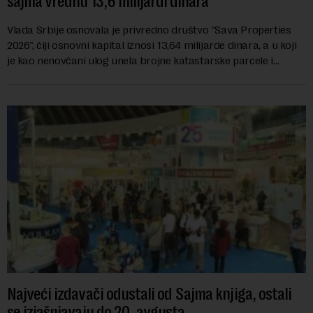
sajma vrednu 13,6 milijardi dinara
Vlada Srbije osnovala je privredno društvo "Sava Properties
2026", čiji osnovni kapital iznosi 13,64 milijarde dinara, a u koji
je kao nenovčani ulog unela brojne katastarske parcele i
objekte u okviru kompl...
Najveći izdavači odustali od Sajma knjiga, ostali
se izjašnjavaju do 20. avgusta