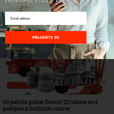
EKONOMIJE STIŽE U VAŠ MEJL.
Ministarstvo poljoprivrede, šumarstva i vodoprivrede saopštilo
je danas da je Evropska komisija potvrdila da je Srbija
značajno unapredila sistem službenih kontrola bezbednosti
hrane biljnog porekla, te da k...
PRIJAVITE SE
Od početka godine (barem) 122 miliona evra
podeljeno iz budžetske rezerve