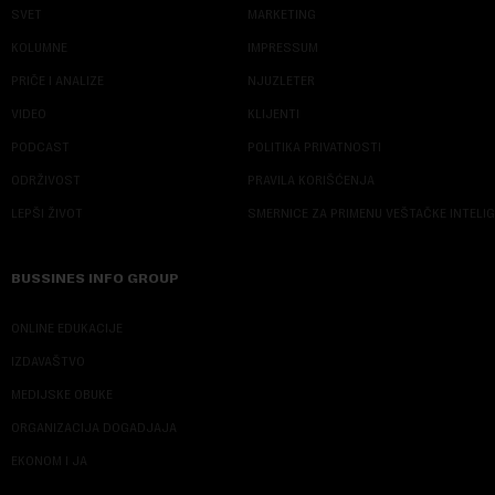
SVET
MARKETING
KOLUMNE
IMPRESSUM
PRIČE I ANALIZE
NJUZLETER
VIDEO
KLIJENTI
PODCAST
POLITIKA PRIVATNOSTI
ODRŽIVOST
PRAVILA KORIŠĆENJA
LEPŠI ŽIVOT
SMERNICE ZA PRIMENU VEŠTAČKE INTELI
BUSSINES INFO GROUP
ONLINE EDUKACIJE
IZDAVAŠTVO
MEDIJSKE OBUKE
ORGANIZACIJA DOGADJAJA
EKONOM I JA