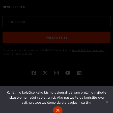
NEWSLETTER
PRIJAVITE SE
Ova stranica je zaštićena sa reCAPTCHA i primenjuju se
Google Politika privatnosti
i
Uslovi korišćenja usluge
Koristimo kolačiće kako bismo osigurali da vam pružimo najbolje
iskustvo na našoj veb stranici. Ako nastavite da koristite ovaj
sajt, pretpostavićemo da ste saglasni sa tim.
© 2026 NOVA EKONOMIJA | SVA PRAVA ZADŽANA | DEVELOPED BY
CUBES
Ok