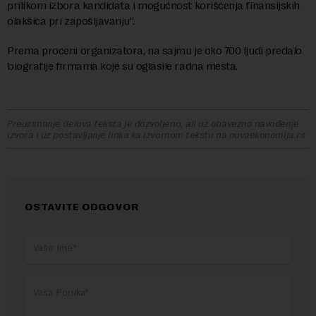
prilikom izbora kandidata i mogućnost korišćenja finansijskih
olakšica pri zapošljavanju“.
Prema proceni organizatora, na sajmu je oko 700 ljudi predalo
biografije firmama koje su oglasile radna mesta.
Preuzimanje delova teksta je dozvoljeno, ali uz obavezno navođenje
izvora i uz postavljanje linka ka izvornom tekstu na novaekonomija.rs
OSTAVITE ODGOVOR