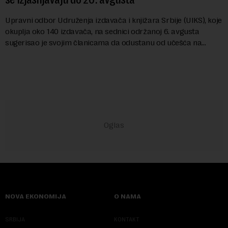
Upravni odbor Udruženja izdavača i knjižara Srbije (UIKS), koje
okuplja oko 140 izdavača, na sednici održanoj 6. avgusta
sugerisao je svojim članicama da odustanu od učešća na
predstojećem Sajmu knjiga. Vrem...
NOVA EKONOMIJA
O NAMA
SRBIJA
KONTAKT