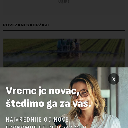
POVEZANI SADRŽAJI
x
Vreme je novac,
štedimo ga za vas.
Ministarstvo: EK potvrdila da je Srbija unapredila
NAJVREDNIJE OD NOVE
kontrolu hrane biljnog porekla