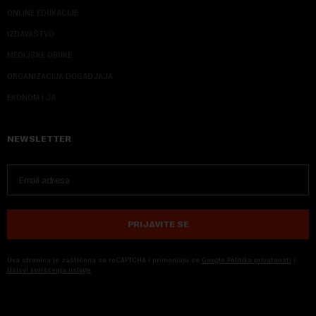
ONLINE EDUKACIJE
IZDAVAŠTVO
MEDIJSKE OBUKE
ORGANIZACIJA DOGADJAJA
EKONOM I JA
NEWSLETTER
PRIJAVITE SE
Ova stranica je zaštićena sa reCAPTCHA i primenjuju se
Google Politika privatnosti
i
Uslovi korišćenja usluge