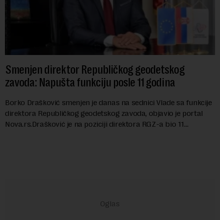
Smenjen direktor Republičkog geodetskog
zavoda: Napušta funkciju posle 11 godina
Borko Drašković smenjen je danas na sednici Vlade sa funkcije
direktora Republičkog geodetskog zavoda, objavio je portal
Nova.rs.Drašković je na poziciji direktora RGZ-a bio 11
godina.Kako piše Nova....