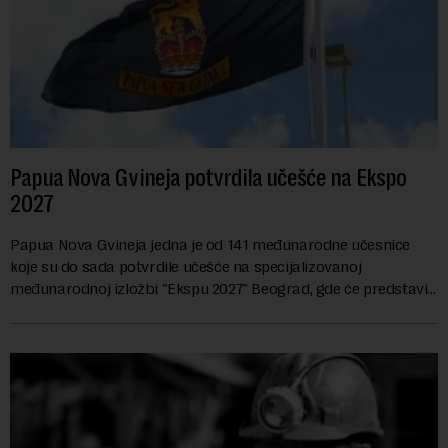
Papua Nova Gvineja potvrdila učešće na Ekspo
2027
Papua Nova Gvineja jedna je od 141 međunarodne učesnice
koje su do sada potvrdile učešće na specijalizovanoj
međunarodnoj izložbi "Ekspu 2027" Beograd, gde će predstaviti
i kao državu sa najvećom jezičkom ra...