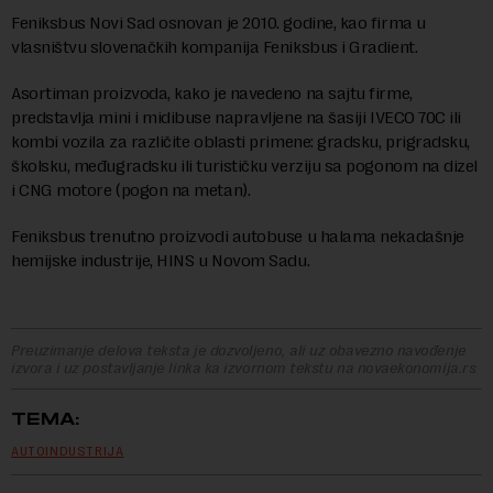
Feniksbus Novi Sad osnovan je 2010. godine, kao firma u
vlasništvu slovenačkih kompanija Feniksbus i Gradient.
Asortiman proizvoda, kako je navedeno na sajtu firme,
predstavlja mini i midibuse napravljene na šasiji IVECO 70C ili
kombi vozila za različite oblasti primene: gradsku, prigradsku,
školsku, međugradsku ili turističku verziju sa pogonom na dizel
i CNG motore (pogon na metan).
Feniksbus trenutno proizvodi autobuse u halama nekadašnje
hemijske industrije, HINS u Novom Sadu.
Preuzimanje delova teksta je dozvoljeno, ali uz obavezno navođenje
izvora i uz postavljanje linka ka izvornom tekstu na novaekonomija.rs
TEMA:
AUTOINDUSTRIJA