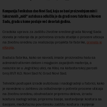
Kompanija Feniksbus doo Novi Sad, koja se bavi proizvodnjom mini i
takozvanih „midi“ autobusa odlučila je da gradi novu fabriku u Novom
Sadu, gradu u kome posluje već desetak godina.
Gradska uprava za zaštitu životne sredine grada Novog Sada
donela je rešenje da je potrebna izrada studije o proceni uticaja
na životnu sredinu za realizaciju projekta te fabrike,
prenela je
eKapija
.
Buduća fabrika, kako se navodi, imaće proizvodnu halu sa
administrativnim delom i magacin zapaljivih materija, a
nalaziće se u Jegričkoj ulici, na Klisi, na katastarskoj parceli
broj 81/1 K.O. Novi Sad IV, Grad Novi Sad.
Tehnički postupak izrade autobusa i nadogradnji u fabrici, kako
je navedeno u zahtevu za odlučivanje o potrebi procene uticaja
na životnu sredinu, obuhvataće pripremu delova, izradu
kostura nadogradnje, pripremu šasije, sastavljanje kostura sa
šasijom, međufaznu površinsku zaštitu kostura i lepljenje