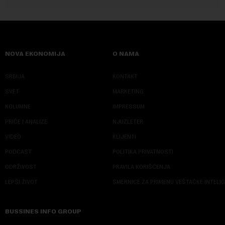
NOVA EKONOMIJA
O NAMA
SRBIJA
KONTAKT
SVET
MARKETING
KOLUMNE
IMPRESSUM
PRIČE I ANALIZE
NJUZLETER
VIDEO
KLIJENTI
PODCAST
POLITIKA PRIVATNOSTI
ODRŽIVOST
PRAVILA KORIŠĆENJA
LEPŠI ŽIVOT
SMERNICE ZA PRIMENU VEŠTAČKE INTELI
BUSSINES INFO GROUP