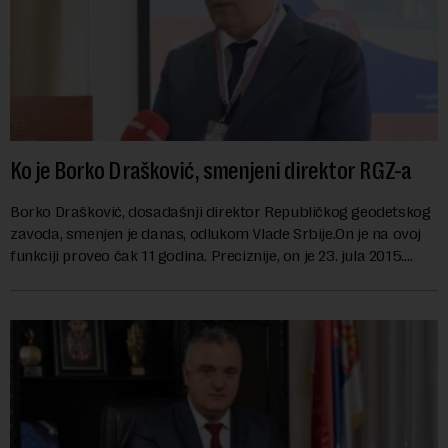
Ko je Borko Drašković, smenjeni direktor RGZ-a
Borko Drašković, dosadašnji direktor Republičkog geodetskog
zavoda, smenjen je danas, odlukom Vlade Srbije.On je na ovoj
funkciji proveo čak 11 godina. Preciznije, on je 23. jula 2015.
izabran za v.d. di...