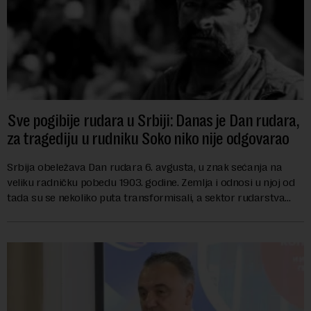
Sve pogibije rudara u Srbiji: Danas je Dan rudara,
za tragediju u rudniku Soko niko nije odgovarao
Srbija obeležava Dan rudara 6. avgusta, u znak sećanja na
veliku radničku pobedu 1903. godine. Zemlja i odnosi u njoj od
tada su se nekoliko puta transformisali, a sektor rudarstva
danas karakterišu velike r...