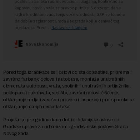
Pored toga izrađivaće se i delovi od stakloplastike, priprema i
završno farbanje delova i autobusa, montaža unutrašnjih
elemenata autobusa, vrata, spoljnih i unutrašnjih prtljažnika,
poklopaca i rukohvata, sedišta, završni radovi, čišćenje,
otklanjanje mrlja i završnu proveru i inspekciju pre isporuke uz
otklanjanje manjih nedostataka.
Projekat je pre godinu dana dobio i lokacijske uslove od
Gradske uprave za urbanizam i građevinske poslove Grada
Novog Sada.