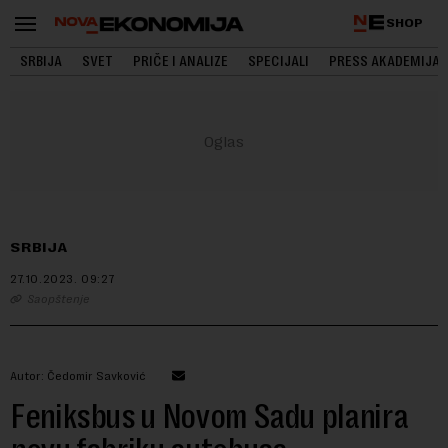
SHOP
SRBIJA
SVET
PRIČE I ANALIZE
SPECIJALI
PRESS AKADEMIJA
SRBIJA
27.10.2023.
09:27
Saopštenje
Autor: Čedomir Savković
Feniksbus u Novom Sadu planira