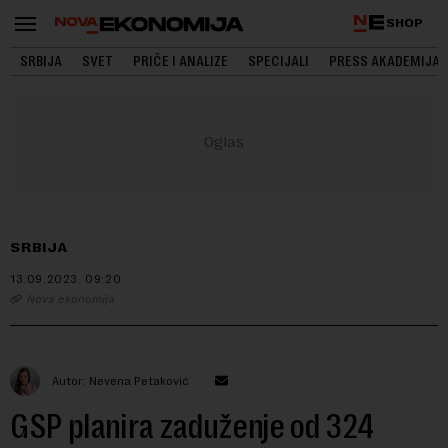
SHOP
SRBIJA
SVET
PRIČE I ANALIZE
SPECIJALI
PRESS AKADEMIJA
SRBIJA
13.09.2023.
09:20
Nova ekonomija
Autor: Nevena Petaković
GSP planira zaduženje od 324