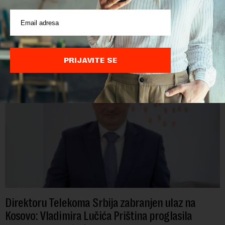
POVEZANI SADRŽAJI
PRIJAVITE SE
Direktoru Telekoma Srbija zabranjen ulaz na
Kosovo: Vladimira Lučića Priština proglasila