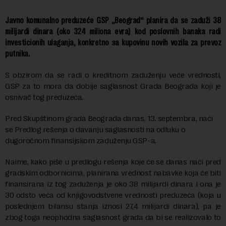
Javno komunalno preduzeće GSP „Beograd“ planira da se zaduži 38
milijardi dinara (oko 324 miliona evra) kod poslovnih banaka radi
investicionih ulaganja, konkretno за kupovinu novih vozila za prevoz
putnika.
S obzirom da se radi o kreditnom zaduženju veće vrednosti,
GSP za to mora da dobije saglasnost Grada Beograda koji je
osnivač tog preduzeća.
Pred Skupštinom grada Beograda danas, 13. septembra, naći
se Predlog rešenja o davanju saglasnosti na odluku o
dugoročnom finansijskom zaduženju GSP-a.
Naime, kako piše u predlogu rešenja koje će se danas naći pred
gradskim odbornicima, planirana vrednost nabavke koja će biti
finansirana iz tog zaduženja je oko 38 milijardi dinara i ona je
30 odsto veća od knjigovodstvene vrednosti preduzeća (koja u
poslednjem bilansu stanja iznosi 27,4 milijardi dinara), pa je
zbog toga neophodna saglasnost grada da bi se realizovalo to