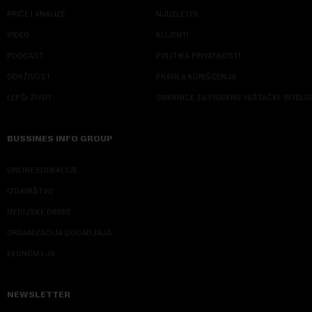
PRIČE I ANALIZE
NJUZLETER
VIDEO
KLIJENTI
PODCAST
POLITIKA PRIVATNOSTI
ODRŽIVOST
PRAVILA KORIŠĆENJA
LEPŠI ŽIVOT
SMERNICE ZA PRIMENU VEŠTAČKE INTELI
BUSSINES INFO GROUP
ONLINE EDUKACIJE
IZDAVAŠTVO
MEDIJSKE OBUKE
ORGANIZACIJA DOGADJAJA
EKONOM I JA
NEWSLETTER