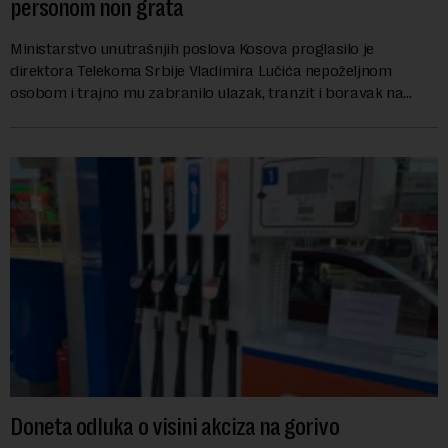
personom non grata
Ministarstvo unutrašnjih poslova Kosova proglasilo je
direktora Telekoma Srbije Vladimira Lučića nepoželjnom
osobom i trajno mu zabranilo ulazak, tranzit i boravak na
Kosovu, navodeći kao razlog njegove javn...
Doneta odluka o visini akciza na gorivo