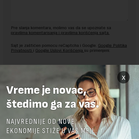
Pre slanja komentara, molimo vas da se upoznate sa
pravilima komentarisanja i pravilima korišćenja sajta.
Sajt je zaštićen pomocu reCaptcha i Google.
Google Politika
Privatnosti
i
Google Uslovi Korišćenja
su primenjeni.
x
Vreme je novac,
štedimo ga za vas.
NAJVREDNIJE OD NOVE
EKONOMIJE STIŽE U VAŠ MEJL.