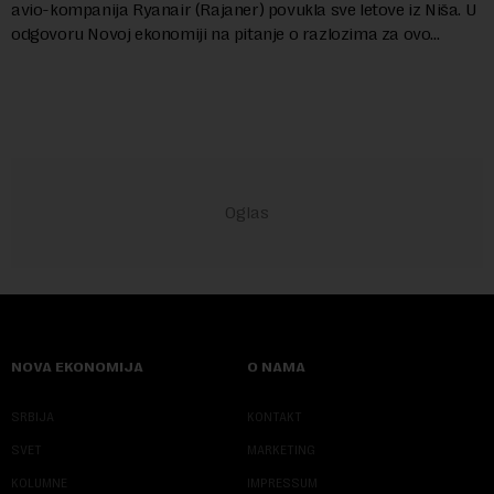
avio-kompanija Ryanair (Rajaner) povukla sve letove iz Niša. U
odgovoru Novoj ekonomiji na pitanje o razlozima za ovo
povlačenje, ovaj avio-gigant...
NOVA EKONOMIJA
O NAMA
SRBIJA
KONTAKT
SVET
MARKETING
KOLUMNE
IMPRESSUM