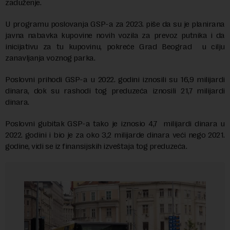
zaduženje.
U programu poslovanja GSP-a za 2023. piše da su je planirana
javna nabavka kupovine novih vozila za prevoz putnika i da
inicijativu za tu kupovinu, pokreće Grad Beograd u cilju
zanavljanja voznog parka.
Poslovni prihodi GSP-a u 2022. godini iznosili su 16,9 milijardi
dinara, dok su rashodi tog preduzeća iznosili 21,7 milijardi
dinara.
Poslovni gubitak GSP-a tako je iznosio 4,7 milijardi dinara u
2022. godini i bio je za oko 3,2 milijarde dinara veći nego 2021.
godine, vidi se iz finansijskih izveštaja tog preduzeća.