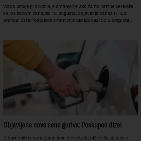
Vlada Srbije produžila je smanjenje akciza na naftne derivate
za još sedam dana, do 16. avgusta, objavio je danas RTS, a
prenosi Beta.Postojeće smanjenje akciza važi do 9. avgusta
kao mera ublažavanja po...
Objavljene nove cene goriva: Poskupeo dizel
U narednih sedam dana cena evrodizela biće viša za jedan