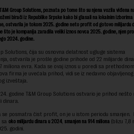
T&M Group Solutions, poznata po tome što su njena vozila viđena n
oženi birači iz Republike Srpske kako bi glasali na lokalnim izborim
e, ostvarila je tokom 2025. godine neto profit od gotovo milijardu d
 što je kompanija zaradila veliki iznos novca 2025. godine, njen prof
ego 2024. godine.
 Solutions, čija su osnovna delatnost ugluge sistema
a, ostvarila je prošle godine prihode od 22 milijarde dinar
87 miliona evra. Kada se ovaj iznos u poredi sa prethodnom
ova firma je uvećala prihod, vidi se iz nedavno objavljenog
og izveštaja.
24. godine T&M Group Solutions ostvario je prihod nešto 
di dinara.
a se posmatra čist profit, on je u istom periodu smanjen.
e sa
oko milijardu dinara u 2024
,
smanjen na 914 miliona
(blizu 7,8 
25. godini.