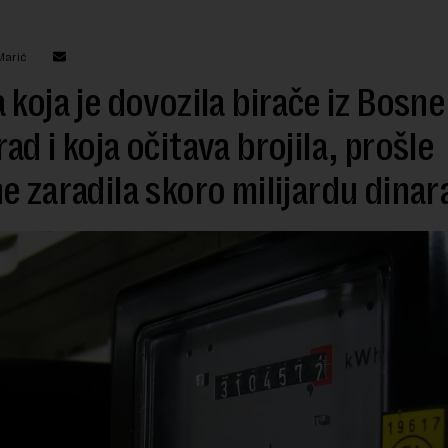
Marić
 koja je dovozila birače iz Bosne
ad i koja očitava brojila, prošle
e zaradila skoro milijardu dinar