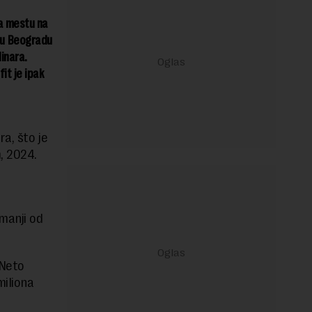
a mestu na
a u Beogradu
inara.
it je ipak
a, što je
, 2024.
manji od
 Neto
miliona