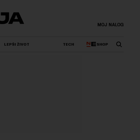
MOJ NALOG
SHOP
LEPŠI ŽIVOT
TECH