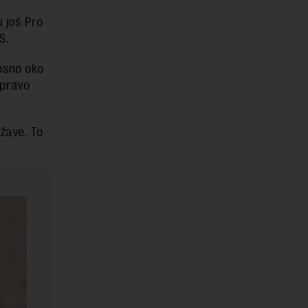
 još Pro
S.
nosno oko
upravo
ržave. To