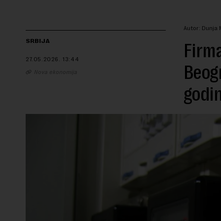
Autor: Dunja 
SRBIJA
Firma
27.05.2026.
13:44
Beogr
Nova ekonomija
godin