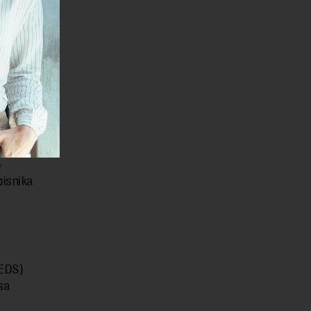
la sa
 arene“,
 tada nije
martu 2021.
 Crnoj
je da su u
o
pisnika
(EDS)
sa