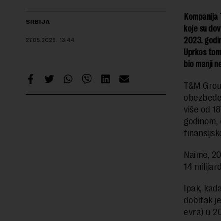
Kompanija 
SRBIJA
koje su dov
2023. godin
27.05.2026.
13:44
Uprkos tome
bio manji n
T&M Group
obezbeđenj
više od 1
godinom, 
finansijsk
Naime, 20
14 milijar
Ipak, kad
dobitak j
evra) u 20