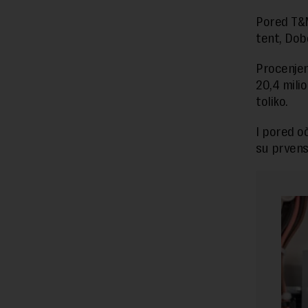
Pored T&M
tent, Dob
Procenjen
20,4 mili
toliko.
I pored o
su prvens