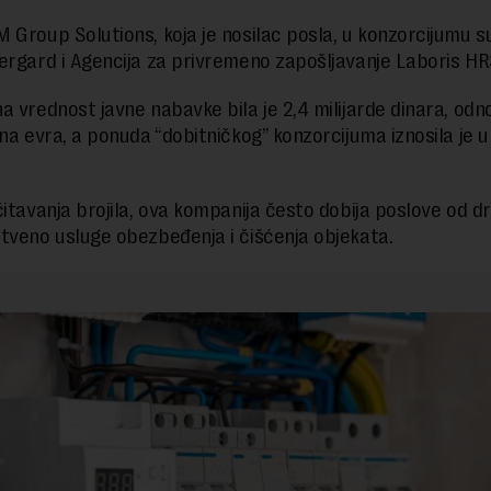
 Group Solutions, koja je nosilac posla, u konzorcijumu su
ergard i Agencija za privremeno zapošljavanje Laboris HR
a vrednost javne nabavke bila je 2,4 milijarde dinara, od
ona evra, a ponuda “dobitničkog” konzorcijuma iznosila je 
čitavanja brojila, ova kompanija često dobija poslove od d
tveno usluge obezbeđenja i čišćenja objekata.