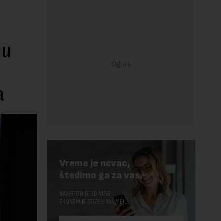
 u
a
Vreme je novac,
štedimo ga za vas.
NAJVREDNIJE OD NOVE
EKONOMIJE STIŽE U VAŠ MEJL.