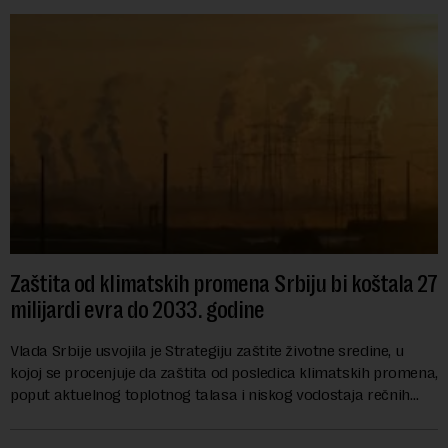
Zaštita od klimatskih promena Srbiju bi koštala 27
milijardi evra do 2033. godine
Vlada Srbije usvojila je Strategiju zaštite životne sredine, u
kojoj se procenjuje da zaštita od posledica klimatskih promena,
poput aktuelnog toplotnog talasa i niskog vodostaja rečnih
slivova, zahteva inve...