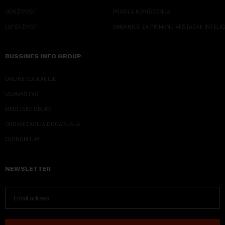
ODRŽIVOST
PRAVILA KORIŠĆENJA
LEPŠI ŽIVOT
SMERNICE ZA PRIMENU VEŠTAČKE INTELI
BUSSINES INFO GROUP
ONLINE EDUKACIJE
IZDAVAŠTVO
MEDIJSKE OBUKE
ORGANIZACIJA DOGADJAJA
EKONOM I JA
NEWSLETTER