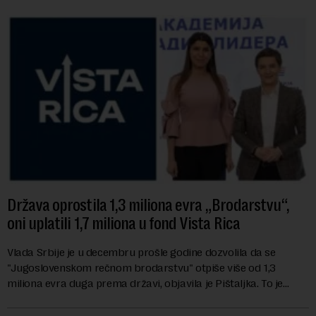
Država oprostila 1,3 miliona evra „Brodarstvu“,
oni uplatili 1,7 miliona u fond Vista Rica
Vlada Srbije je u decembru prošle godine dozvolila da se
"Jugoslovenskom rečnom brodarstvu" otpiše više od 1,3
miliona evra duga prema državi, objavila je Pištaljka. To je
učinjeno zaključkom koji do danas n...