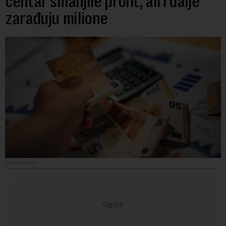
centar smanjile profit, ali i dalje
zarađuju milione
Ilustracija: Canva