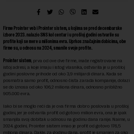
Firme Prointer veb i Prointer sistem, u kojima se pred decembarske
izbore 2023. nalazio SNS kol centar i u prošloj godini ostvarile su
profite koji se mere u milionima evra. Uprkos značajnim dobicima, obe
firme su, u odnosu na 2024, smanile svoje profite.
Prointer sistem
, prva od ove dve firme, inače registrovane na
istoj adresi, a koje imaju i istog vlasnika, ostvarila je u prošloj
godini poslovne prihode od oko 3,9 milijardi dinara. Kada se
posmatra samo profit, odnosno čista zarada kompanije, dolazi
se do iznosa od oko 106,2 miliona dinara, odnosno približno
905.000 evra.
Iako bi se moglo reći da je ova firma dobro poslovala u prošloj
godini, jer je ostvarila profit od gotovo milion evra, ona je ipak
smanjila svoj dobitak u odnosu na godinu dana ranije. Naime, u
2024. godini, Prointer sistem imao je profit od gotovo 176,5
miliona dinara. Dakle, za godinu dana, profit je smanjen za oko