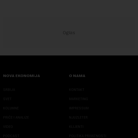
NOVA EKONOMIJA
O NAMA
SRBIJA
KONTAKT
SVET
MARKETING
KOLUMNE
IMPRESSUM
PRIČE I ANALIZE
NJUZLETER
VIDEO
KLIJENTI
PODCAST
POLITIKA PRIVATNOSTI