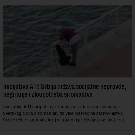
Inicijativa A11: Srbija država socijalne nepravde,
negiranje i zloupotreba siromaštva
Inicijative A 11 saopštila je danas, povodom obeležavanja
Svetskog dana siromašnih, da više od trećine stanovništva
Srbije teško sastavlja kraj s krajem i preživljava od plate do
plate.U saopštenju piše ...