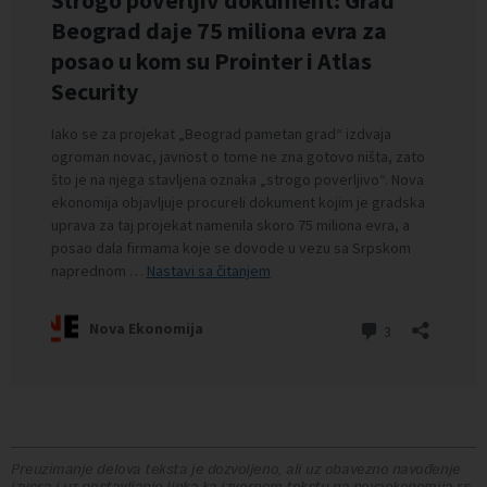
Preuzimanje delova teksta je dozvoljeno, ali uz obavezno navođenje
izvora i uz postavljanje linka ka izvornom tekstu na novaekonomija.rs