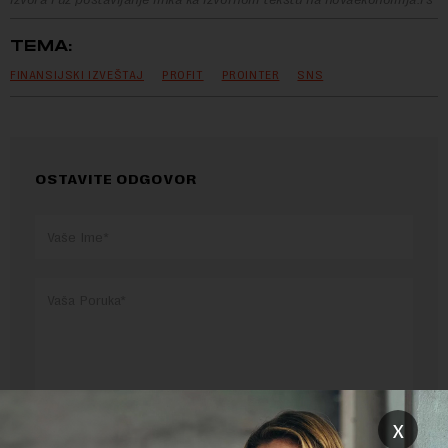
TEMA:
FINANSIJSKI IZVEŠTAJ
PROFIT
PROINTER
SNS
OSTAVITE ODGOVOR
x
Pre slanja komentara, molimo vas da se upoznate sa
pravilima komentarisanja i pravilima korišćenja sajta.