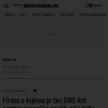
SHOP
SRBIJA
SVET
PRIČE I ANALIZE
SPECIJALI
PRESS AKADEMIJA
SRBIJA
20.05.2026.
14:59
Nova ekonomija
Autor: Dunja Marić
Firme u kojima je bio SNS kol