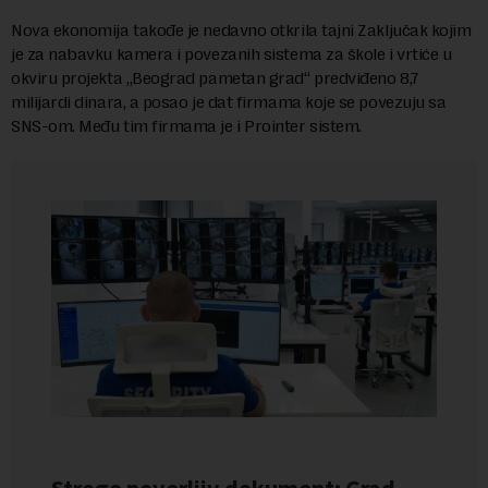
Nova ekonomija takođe je nedavno otkrila tajni Zaključak kojim
je za nabavku kamera i povezanih sistema za škole i vrtiće u
okviru projekta „Beograd pametan grad“ predviđeno 8,7
milijardi dinara, a posao je dat firmama koje se povezuju sa
SNS-om. Među tim firmama je i Prointer sistem.