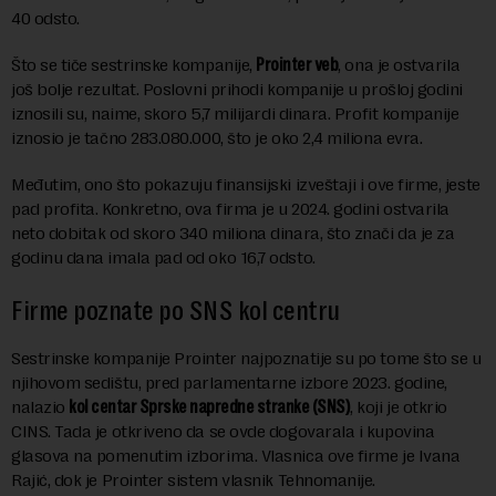
40 odsto.
Što se tiče sestrinske kompanije,
Prointer veb
, ona je ostvarila
još bolje rezultat. Poslovni prihodi kompanije u prošloj godini
iznosili su, naime, skoro 5,7 milijardi dinara. Profit kompanije
iznosio je tačno 283.080.000, što je oko 2,4 miliona evra.
Međutim, ono što pokazuju finansijski izveštaji i ove firme, jeste
pad profita. Konkretno, ova firma je u 2024. godini ostvarila
neto dobitak od skoro 340 miliona dinara, što znači da je za
godinu dana imala pad od oko 16,7 odsto.
Firme poznate po SNS kol centru
Sestrinske kompanije Prointer najpoznatije su po tome što se u
njihovom sedištu, pred parlamentarne izbore 2023. godine,
nalazio
kol centar Sprske napredne stranke (SNS)
, koji je otkrio
CINS. Tada je otkriveno da se ovde dogovarala i kupovina
glasova na pomenutim izborima. Vlasnica ove firme je Ivana
Rajić, dok je Prointer sistem vlasnik Tehnomanije.