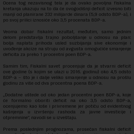
Ocena tog nezavisnog tela je da ovako povoljna fiskalna
kretanja ukazuju na to da će ovogodišnji deficit izvesno biti
manji od planirane 232 milijarde dinara (5,9 odsto BDP-a), i
po svoj prilici iznosiće oko 3,5 procenata BDP-a.
Veoma dobar fiskalni rezultat, međutim, samo jednim
delom predstavlja trajno poboljšanje u odnosu na plan:
bolja naplata prihoda usled suzbijanja sive ekonomije i
uvođenje akcize na struju od avgusta omogućiće smanjenje
deficita za preko 1 procentni poen BDP-a.
Samim tim, Fiskalni savet procenjuje da je stvarni deficit
ove godine (s kojim se ulazi u 2016. godinu) oko 4,5 odsto
BDP-a – što je i dalje veliko smanjenje u odnosu na prošlu
godinu za više od dva procentna poena BDP-a.
„Dodatne uštede od oko jedan procentni poen BDP-a, koje
će formalno oboriti deficit na oko 3,5 odsto BDP-a,
ocenjujemo kao loše i privremene jer potiču od evidentnog
kašnjenja u izvršenju rashoda za javne investicije i
otpremnine”, navodi se u izveštaju.
Prema poslednjim prognozama, prosečan fiskalni deficit