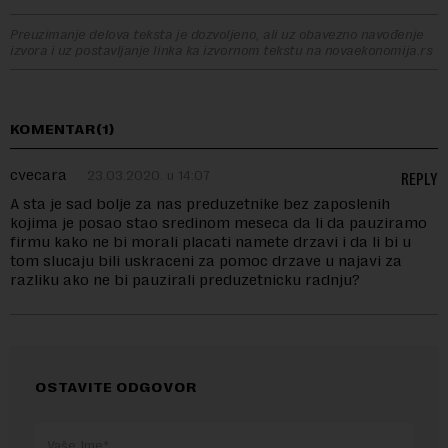
Preuzimanje delova teksta je dozvoljeno, ali uz obavezno navođenje
izvora i uz postavljanje linka ka izvornom tekstu na novaekonomija.rs
KOMENTAR(1)
cvecara
23.03.2020. u 14:07
REPLY
A sta je sad bolje za nas preduzetnike bez zaposlenih
kojima je posao stao sredinom meseca da li da pauziramo
firmu kako ne bi morali placati namete drzavi i da li bi u
tom slucaju bili uskraceni za pomoc drzave u najavi za
razliku ako ne bi pauzirali preduzetnicku radnju?
OSTAVITE ODGOVOR