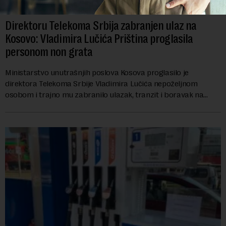
Direktoru Telekoma Srbija zabranjen ulaz na
Kosovo: Vladimira Lučića Priština proglasila
personom non grata
Ministarstvo unutrašnjih poslova Kosova proglasilo je
direktora Telekoma Srbije Vladimira Lučića nepoželjnom
osobom i trajno mu zabranilo ulazak, tranzit i boravak na
Kosovu, navodeći kao razlog njegove javn...