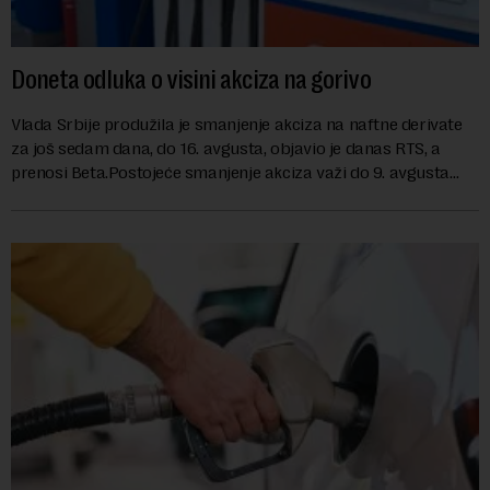
Doneta odluka o visini akciza na gorivo
Vlada Srbije produžila je smanjenje akciza na naftne derivate
za još sedam dana, do 16. avgusta, objavio je danas RTS, a
prenosi Beta.Postojeće smanjenje akciza važi do 9. avgusta
kao mera ublažavanja po...