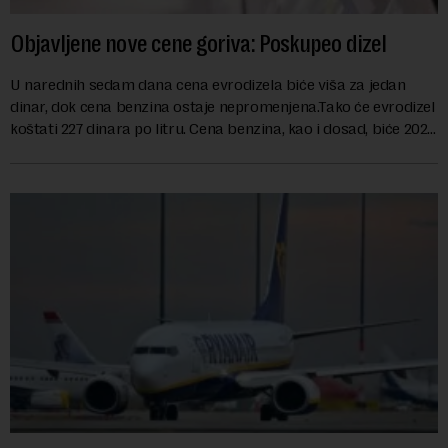
Objavljene nove cene goriva: Poskupeo dizel
U narednih sedam dana cena evrodizela biće viša za jedan
dinar, dok cena benzina ostaje nepromenjena.Tako će evrodizel
koštati 227 dinara po litru. Cena benzina, kao i dosad, biće 202
dinara po litru. ...