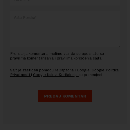
Pre slanja komentara, molimo vas da se upoznate sa
pravilima komentarisanja i pravilima korišćenja sajta.
Sajt je zaštićen pomocu reCaptcha i Google.
Google Politika
Privatnosti
i
Google Uslovi Korišćenja
su primenjeni.