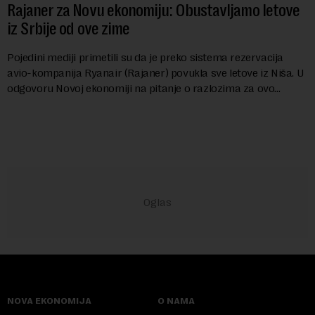
Rajaner za Novu ekonomiju: Obustavljamo letove
iz Srbije od ove zime
Pojedini mediji primetili su da je preko sistema rezervacija
avio-kompanija Ryanair (Rajaner) povukla sve letove iz Niša. U
odgovoru Novoj ekonomiji na pitanje o razlozima za ovo
povlačenje, ovaj avio-gigant...
NOVA EKONOMIJA
O NAMA