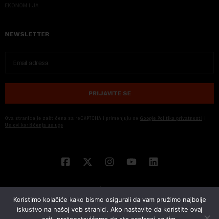
EKONOM I JA
NEWSLETTER
PRIJAVITE SE
Ova stranica je zaštićena sa reCAPTCHA i primenjuju se
Google Politika privatnosti
i
Uslovi korišćenja usluge
Koristimo kolačiće kako bismo osigurali da vam pružimo najbolje
iskustvo na našoj veb stranici. Ako nastavite da koristite ovaj