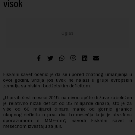
visok
Fiskalni savet ocenio je da se i pored znatnog umanjenja u
ovoj godini, Srbija još uvek ne nalazi u grupi evropskih
zemalja sa niskim budžetskim deficitom.
„U prvih šest meseci 2015. na nivou opšte države zabeležen
je relativno nizak deficit od 35 milijarde dinara, što je za
više od 60 milijardi dinara manje od gornje granice
ukupnog deficita u prva dva tromesečja koja je utvrđena
sporazumom s MMF-om”, navodi Fiskalni savet u
mesečnom izveštaju za jun.