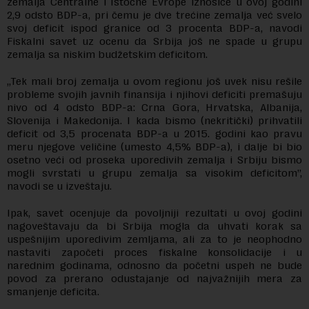
zemalja Centralne i Istočne Evrope iznosiće u ovoj godini
2,9 odsto BDP-a, pri čemu je dve trećine zemalja već svelo
svoj deficit ispod granice od 3 procenta BDP-a, navodi
Fiskalni savet uz ocenu da Srbija još ne spade u grupu
zemalja sa niskim budžetskim deficitom.
„Tek mali broj zemalja u ovom regionu još uvek nisu rešile
probleme svojih javnih finansija i njihovi deficiti premašuju
nivo od 4 odsto BDP-a: Crna Gora, Hrvatska, Albanija,
Slovenija i Makedonija. I kada bismo (nekritički) prihvatili
deficit od 3,5 procenata BDP-a u 2015. godini kao pravu
meru njegove veličine (umesto 4,5% BDP-a), i dalje bi bio
osetno veći od proseka uporedivih zemalja i Srbiju bismo
mogli svrstati u grupu zemalja sa visokim deficitom”,
navodi se u izveštaju.
Ipak, savet ocenjuje da povoljniji rezultati u ovoj godini
nagoveštavaju da bi Srbija mogla da uhvati korak sa
uspešnijim uporedivim zemljama, ali za to je neophodno
nastaviti započeti proces fiskalne konsolidacije i u
narednim godinama, odnosno da početni uspeh ne bude
povod za prerano odustajanje od najvažnijih mera za
smanjenje deficita.