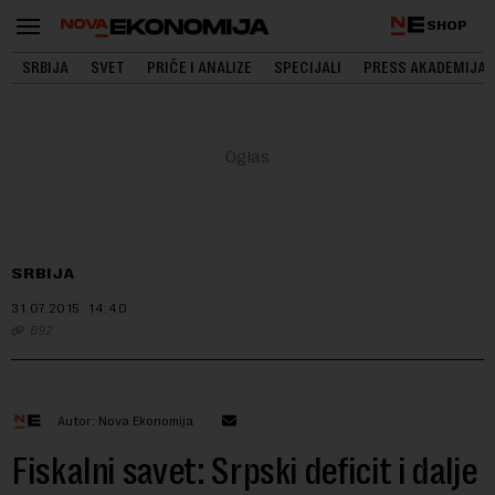
SHOP
SRBIJA
SVET
PRIČE I ANALIZE
SPECIJALI
PRESS AKADEMIJA
SRBIJA
31.07.2015.
14:40
B92
Autor: Nova Ekonomija
Fiskalni savet: Srpski deficit i dalje