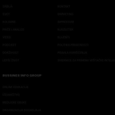
SRBIJA
KONTAKT
SVET
MARKETING
KOLUMNE
IMPRESSUM
PRIČE I ANALIZE
NJUZLETER
VIDEO
KLIJENTI
PODCAST
POLITIKA PRIVATNOSTI
ODRŽIVOST
PRAVILA KORIŠĆENJA
LEPŠI ŽIVOT
SMERNICE ZA PRIMENU VEŠTAČKE INTELI
BUSSINES INFO GROUP
ONLINE EDUKACIJE
IZDAVAŠTVO
MEDIJSKE OBUKE
ORGANIZACIJA DOGADJAJA