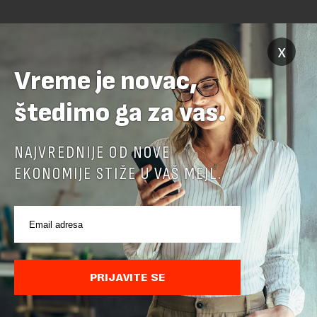
x
Vreme je novac,
štedimo ga za vas.
POVEZANI SADRŽAJI
NAJVREDNIJE OD NOVE
EKONOMIJE STIŽE U VAŠ MEJL.
PRIJAVITE SE