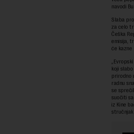
navodi Buz
Slaba pro
za celo t
Češka Repu
emisija, 
će kazne 
„Evropski
koji slab
prirodno 
radnu sna
se spreči
suočiti s
iz Kine b
stručnjak 