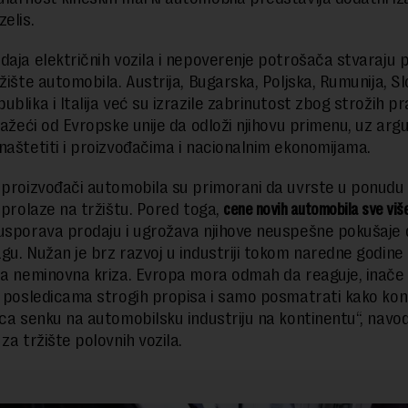
elis.
daja električnih vozila i nepoverenje potrošača stvaraju
ržište automobila. Austrija, Bugarska, Poljska, Rumunija, S
blika i Italija već su izrazile zabrinutost zbog strožih pr
tražeći od Evropske unije da odloži njihovu primenu, uz ar
naštetiti i proizvođačima i nacionalnim ekonomijama.
 proizvođači automobila su primorani da uvrste u ponud
o prolaze na tržištu. Pored toga,
cene novih automobila sve viš
usporava prodaju i ugrožava njihove neuspešne pokušaje 
gu. Nužan je brz razvoj u industriji tokom naredne godine 
la neminovna kriza. Evropa mora odmah da reaguje, inače
a posledicama strogih propisa i samo posmatrati kako kon
aca senku na automobilsku industriju na kontinentu“, navod
za tržište polovnih vozila.