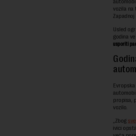
automobil
vozila na
Zapadnoj 
Usled ogr
godina ve
usporiti pa
Godin
autom
Evropska 
automobil
propisa, 
vozilo.
„Zbog
sve
ivici opst
veća popu