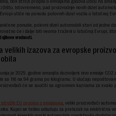
ima, dok stroži propisi o emisijama gasova utiču na smanj
 tržištu. Istovremeno, pad proizvodnje novih dizel automob
Evropi utiče na ponudu polovnih dizel vozila u Istočnoj Evr
aničene ponude, polovni dizel automobili stari od jedne d
rovatno će i dalje biti veoma traženi u Istočnoj Evropi, št
d njihove vrednosti.
a velikih izazova za evropske proizv
obila
unija je 2025. godine smanjila dozvoljeni nivo emisije CO2 
e sa 116 na 94 grama po kilogramu. U slučaju nepoštovan
proizvođači će se suočiti sa ogromnim kaznama za svako 
 strožih EU propisa o emisijama
, veliki proizvođači automo
anka. Kupci se teško odlučuju za prelazak na električna voz
larnost kineskih marki automobila predstavlja dodatni iza