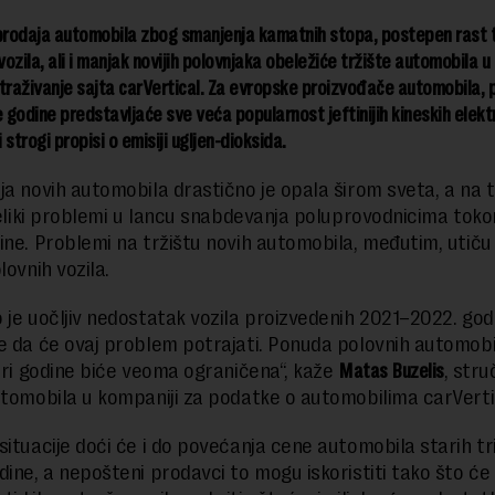
rodaja automobila zbog smanjenja kamatnih stopa, postepen rast t
vozila, ali i manjak novijih polovnjaka obeležiće tržište automobila u 
traživanje sajta carVertical. Za evropske proizvođače automobila,
e godine predstavljaće sve veća popularnost jeftinijih kineskih elektr
i strogi propisi o emisiji ugljen-dioksida.
ja novih automobila drastično je opala širom sveta, a na 
 veliki problemi u lancu snabdevanja poluprovodnicima toko
ine. Problemi na tržištu novih automobila, međutim, utiču 
lovnih vozila.
 je uočljiv nedostatak vozila proizvedenih 2021–2022. godi
e da će ovaj problem potrajati. Ponuda polovnih automobi
tiri godine biće veoma ograničena“, kaže
Matas Buzelis
, stru
utomobila u kompaniji za podatke o automobilima carVerti
situacije doći će i do povećanja cene automobila starih tri
dine, a nepošteni prodavci to mogu iskoristiti tako što će