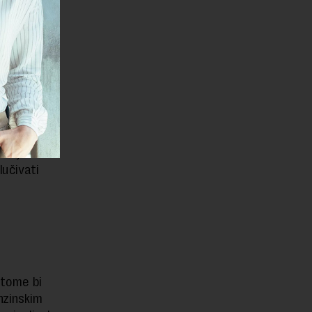
vi
ko
ovinu. U
utomobile
 ugroziti
pi. Ipak,
umnje u
lučivati
 tome bi
nzinskim