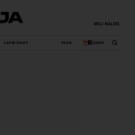
MOJ NALOG
SHOP
LEPŠI ŽIVOT
TECH