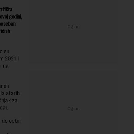
ržišta
ovoj godini,
 poseban
ičnih
to su
m 2021. i
i na
ne i
la starih
čnjak za
cal.
 do četiri