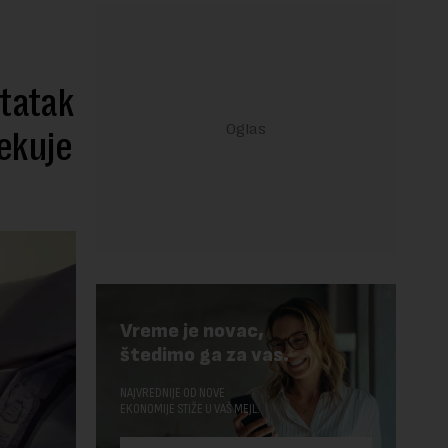
statak
ekuje
Vreme je novac,
štedimo ga za vas.
NAJVREDNIJE OD NOVE
EKONOMIJE STIŽE U VAŠ MEJL.