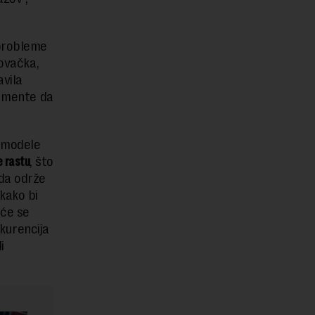
 probleme
lovačka,
avila
gumente da
u modele
e rastu
, što
da održe
kako bi
 će se
kurencija
i