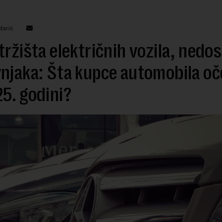
Marić
tržišta električnih vozila, nedo
njaka: Šta kupce automobila oč
5. godini?