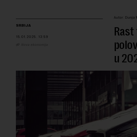
Autor: Dunja 
SRBIJA
Rast 
15.01.2025.
13:59
polov
Nova ekonomija
u 202