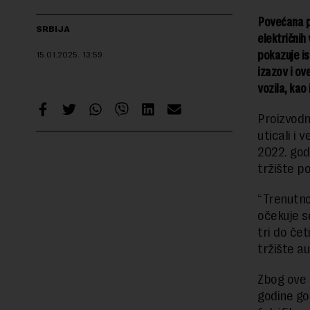
Povećana p
SRBIJA
električnih 
pokazuje is
15.01.2025.
13:59
izazov i ov
vozila, kao 
Proizvodn
uticali i
2022. god
tržište po
“Trenutno
očekuje s
tri do če
tržište a
Zbog ove 
godine go