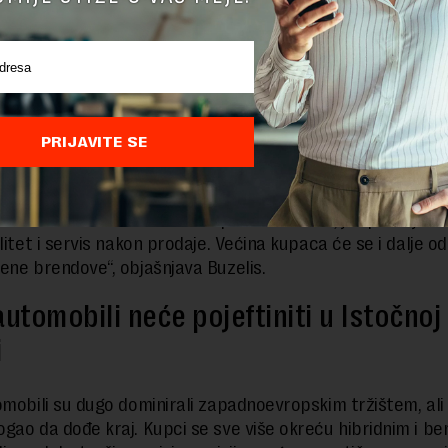
 razvijena javna infrastruktura za punjenje i visoki troško
 rast tržišta električnih vozila, i mada za njih postoji veli
anje, visoke cene vozačima predstavljaju prepreku za kup
malja, usled nedostatka stanica za punjenje, električne a
upuju oni koji ih mogu puniti kod kuće, piše carVertical.
PRIJAVITE SE
u za polovnim električnim vozilima takođe bi mogla znatno
popularnost jeftinih kineskih električnih automobila u Evro
no da li će vozači želeti da kupe ove modele, jer postoje s
litet i servis nakon prodaje. Većina kupaca će se i dalje od
ene brendove“, objašnjava Buzelis.
automobili neće pojeftiniti u Istočnoj
i
omobili su dugo dominirali zapadnoevropskim tržištem, ali
gao da dođe kraj. Kupci se sve više okreću hibridnim i be