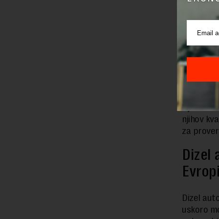
Nedovoljno
usporavaju
interesov
većini ze
najčešće k
„Potražnj
sve veća 
nije izves
njihov kva
za prover
Dizel 
Evrop
Dizel aut
uskoro mo