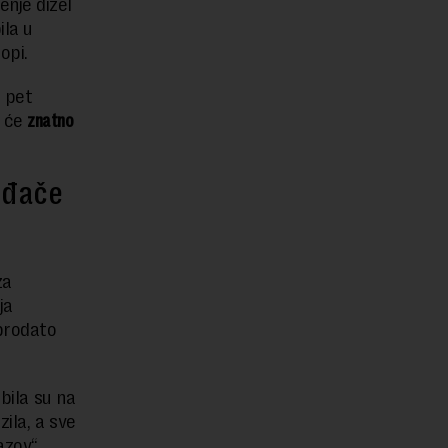
enje dizel
ila u
opi.
o pet
o će
znatno
ođače
za
ja
prodato
bila su na
ila, a sve
zov“,