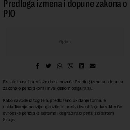
Predloga izmena i dopune zakona o
PIO
Fiskalni savet predlaže da se povuče Predlog izmena i dopuna
zakona o penzijskom i invalidskom osiguranju.
Kako navode iz tog tela, predloženo ukidanje formule
usklađivanja penzija ugrozilo bi predvidivost koja karakteriše
evropske penzijske sisteme i degradiralo penzijski sistem
Srbije.