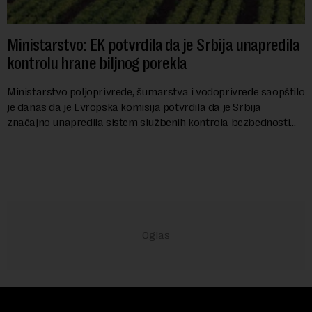
Ministarstvo: EK potvrdila da je Srbija unapredila
kontrolu hrane biljnog porekla
Ministarstvo poljoprivrede, šumarstva i vodoprivrede saopštilo
je danas da je Evropska komisija potvrdila da je Srbija
značajno unapredila sistem službenih kontrola bezbednosti
hrane biljnog porekla, te da k...