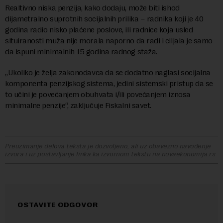
Realtivno niska penzija, kako dodaju, može biti ishod
dijametralno suprotnih socijalnih prilika – radnika koji je 40
godina radio nisko plaćene poslove, ili radnice koja usled
situiranosti muža nije morala naporno da radi i ciljala je samo
da ispuni minimalnih 15 godina radnog staža.
„Ukoliko je želja zakonodavca da se dodatno naglasi socijalna
komponenta penzijskog sistema, jedini sistemski pristup da se
to učini je povećanjem obuhvata i/ili povećanjem iznosa
minimalne penzije“, zaključuje Fiskalni savet.
Preuzimanje delova teksta je dozvoljeno, ali uz obavezno navođenje
izvora i uz postavljanje linka ka izvornom tekstu na novaekonomija.rs
OSTAVITE ODGOVOR