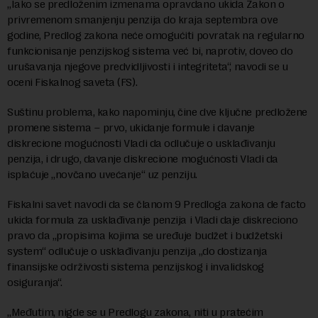
„Iako se predloženim izmenama opravdano ukida Zakon o
privremenom smanjenju penzija do kraja septembra ove
godine, Predlog zakona neće omogućiti povratak na regularno
funkcionisanje penzijskog sistema već bi, naprotiv, doveo do
urušavanja njegove predvidljivosti i integriteta“, navodi se u
oceni Fiskalnog saveta (FS).
Suštinu problema, kako napominju, čine dve ključne predložene
promene sistema – prvo, ukidanje formule i davanje
diskrecione mogućnosti Vladi da odlučuje o usklađivanju
penzija, i drugo, davanje diskrecione mogućnosti Vladi da
isplaćuje „novčano uvećanje“ uz penziju.
Fiskalni savet navodi da se članom 9 Predloga zakona de facto
ukida formula za usklađivanje penzija i Vladi daje diskreciono
pravo da „propisima kojima se uređuje budžet i budžetski
system“ odlučuje o usklađivanju penzija „do dostizanja
finansijske održivosti sistema penzijskog i invalidskog
osiguranja“.
„Međutim, nigde se u Predlogu zakona, niti u pratećim