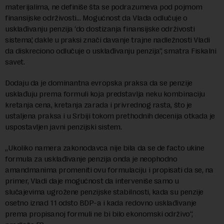
materijalima, ne definiše šta se podrazumeva pod pojmom
finansijske održivosti… Mogućnost da Vlada odlučuje o
usklađivanju penzija ‘do dostizanja finansijske održivosti
sistema’, dakle u praksi znači davanje trajne nadležnosti Vladi
da diskreciono odlučuje o usklađivanju penzija“, smatra Fiskalni
savet.
Dodaju da je dominantna evropska praksa da se penzije
usklađuju prema formuli koja predstavlja neku kombinaciju
kretanja cena, kretanja zarada i privrednog rasta, što je
ustaljena praksa i u Srbiji tokom prethodnih decenija otkada je
uspostavljen javni penzijski sistem.
„Ukoliko namera zakonodavca nije bila da se de facto ukine
formula za usklađivanje penzija onda je neophodno
amandmanima promeniti ovu formulaciju i propisati da se, na
primer, Vladi daje mogućnost da interveniše samo u
slučajevima ugrožene penzijske stabilnosti, kada su penzije
osetno iznad 11 odsto BDP-a i kada redovno usklađivanje
prema propisanoj formuli ne bi bilo ekonomski održivo“,