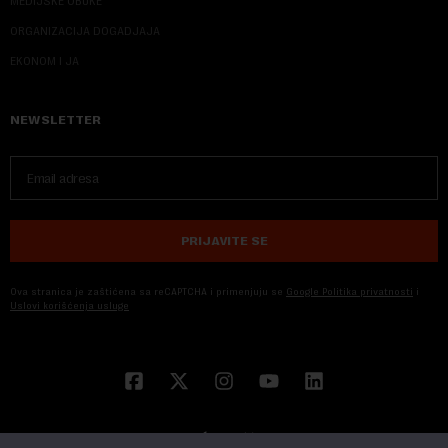
MEDIJSKE OBUKE
ORGANIZACIJA DOGADJAJA
EKONOM I JA
NEWSLETTER
PRIJAVITE SE
Ova stranica je zaštićena sa reCAPTCHA i primenjuju se
Google Politika privatnosti
i
Uslovi korišćenja usluge