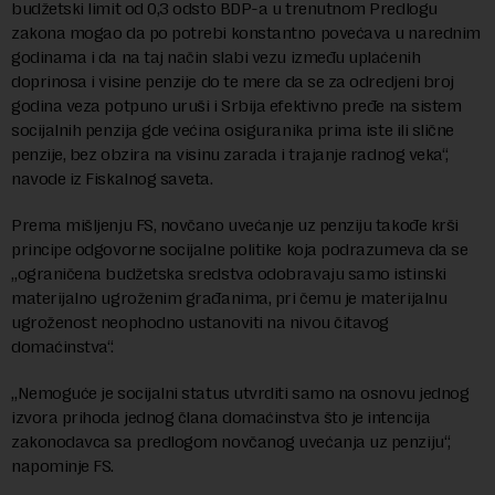
budžetski limit od 0,3 odsto BDP-a u trenutnom Predlogu
zakona mogao da po potrebi konstantno povećava u narednim
godinama i da na taj način slabi vezu između uplaćenih
doprinosa i visine penzije do te mere da se za odredjeni broj
godina veza potpuno uruši i Srbija efektivno pređe na sistem
socijalnih penzija gde većina osiguranika prima iste ili slične
penzije, bez obzira na visinu zarada i trajanje radnog veka“,
navode iz Fiskalnog saveta.
Prema mišljenju FS, novčano uvećanje uz penziju takođe krši
principe odgovorne socijalne politike koja podrazumeva da se
„ograničena budžetska sredstva odobravaju samo istinski
materijalno ugroženim građanima, pri čemu je materijalnu
ugroženost neophodno ustanoviti na nivou čitavog
domaćinstva“.
„Nemoguće je socijalni status utvrditi samo na osnovu jednog
izvora prihoda jednog člana domaćinstva što je intencija
zakonodavca sa predlogom novčanog uvećanja uz penziju“,
napominje FS.