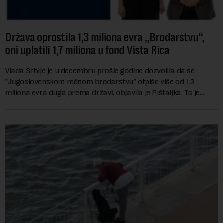
Država oprostila 1,3 miliona evra „Brodarstvu“,
oni uplatili 1,7 miliona u fond Vista Rica
Vlada Srbije je u decembru prošle godine dozvolila da se
"Jugoslovenskom rečnom brodarstvu" otpiše više od 1,3
miliona evra duga prema državi, objavila je Pištaljka. To je
učinjeno zaključkom koji do danas n...