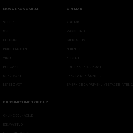
NOVA EKONOMIJA
O NAMA
SRBIJA
KONTAKT
SVET
MARKETING
KOLUMNE
IMPRESSUM
PRIČE I ANALIZE
NJUZLETER
VIDEO
KLIJENTI
PODCAST
POLITIKA PRIVATNOSTI
ODRŽIVOST
PRAVILA KORIŠĆENJA
LEPŠI ŽIVOT
SMERNICE ZA PRIMENU VEŠTAČKE INTELI
BUSSINES INFO GROUP
ONLINE EDUKACIJE
IZDAVAŠTVO