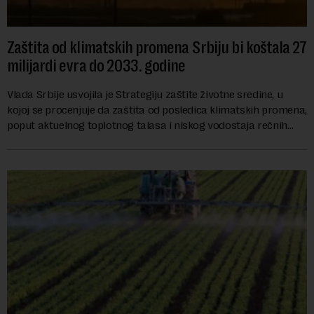
Zaštita od klimatskih promena Srbiju bi koštala 27
milijardi evra do 2033. godine
Vlada Srbije usvojila je Strategiju zaštite životne sredine, u
kojoj se procenjuje da zaštita od posledica klimatskih promena,
poput aktuelnog toplotnog talasa i niskog vodostaja rečnih
slivova, zahteva inve...