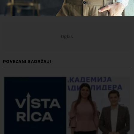
POVEZANI SADRŽAJI