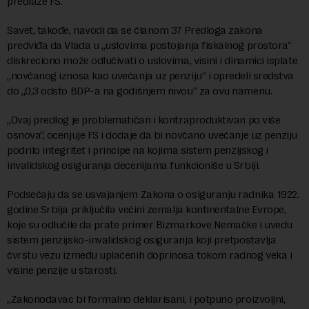
predlaže FS.
Savet, takođe, navodi da se članom 37 Predloga zakona
predviđa da Vlada u „uslovima postojanja fiskalnog prostora“
diskreciono može odlučivati o uslovima, visini i dinamici isplate
„novčanog iznosa kao uvećanja uz penziju“ i opredeli sredstva
do „0,3 odsto BDP-a na godišnjem nivou“ za ovu namenu.
„Ovaj predlog je problematičan i kontraproduktivan po više
osnova“, ocenjuje FS i dodaje da bi novčano uvećanje uz penziju
podrilo integritet i principe na kojima sistem penzijskog i
invalidskog osiguranja decenijama funkcioniše u Srbiji.
Podsećaju da se usvajanjem Zakona o osiguranju radnika 1922.
godine Srbija priključila većini zemalja kontinentalne Evrope,
koje su odlučile da prate primer Bizmarkove Nemačke i uvedu
sistem penzijsko-invalidskog osiguranja koji pretpostavlja
čvrstu vezu između uplaćenih doprinosa tokom radnog veka i
visine penzije u starosti.
„Zakonodavac bi formalno deklarisani, i potpuno proizvoljni,