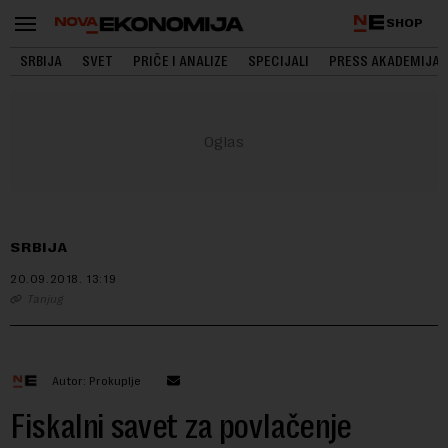
SHOP
SRBIJA
SVET
PRIČE I ANALIZE
SPECIJALI
PRESS AKADEMIJA
SRBIJA
20.09.2018.
13:19
Tanjug
Autor: Prokuplje
Fiskalni savet za povlačenje