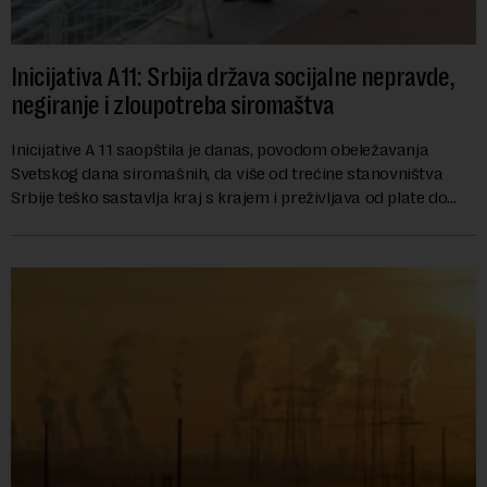
Inicijativa A11: Srbija država socijalne nepravde,
negiranje i zloupotreba siromaštva
Inicijative A 11 saopštila je danas, povodom obeležavanja
Svetskog dana siromašnih, da više od trećine stanovništva
Srbije teško sastavlja kraj s krajem i preživljava od plate do
plate.U saopštenju piše ...