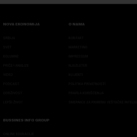
NOVA EKONOMIJA
O NAMA
SRBIJA
KONTAKT
SVET
MARKETING
KOLUMNE
IMPRESSUM
PRIČE I ANALIZE
NJUZLETER
VIDEO
KLIJENTI
PODCAST
POLITIKA PRIVATNOSTI
ODRŽIVOST
PRAVILA KORIŠĆENJA
LEPŠI ŽIVOT
SMERNICE ZA PRIMENU VEŠTAČKE INTELI
BUSSINES INFO GROUP
ONLINE EDUKACIJE