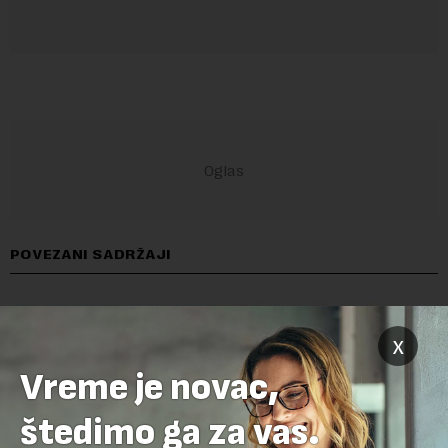
POVEZANI SADRŽAJI
x
Vreme je novac,
štedimo ga za vas.