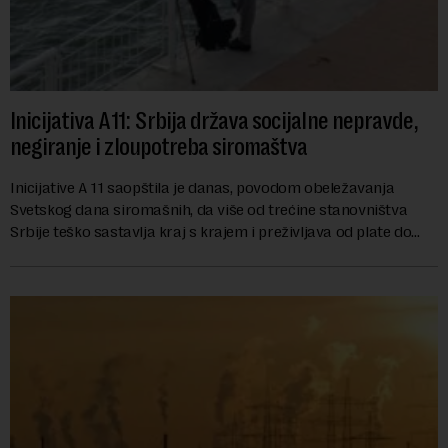
Inicijativa A11: Srbija država socijalne nepravde,
negiranje i zloupotreba siromaštva
Inicijative A 11 saopštila je danas, povodom obeležavanja
Svetskog dana siromašnih, da više od trećine stanovništva
Srbije teško sastavlja kraj s krajem i preživljava od plate do
plate.U saopštenju piše ...