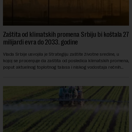
Zaštita od klimatskih promena Srbiju bi koštala 27
milijardi evra do 2033. godine
Vlada Srbije usvojila je Strategiju zaštite životne sredine, u
kojoj se procenjuje da zaštita od posledica klimatskih promena,
poput aktuelnog toplotnog talasa i niskog vodostaja rečnih
slivova, zahteva inve...