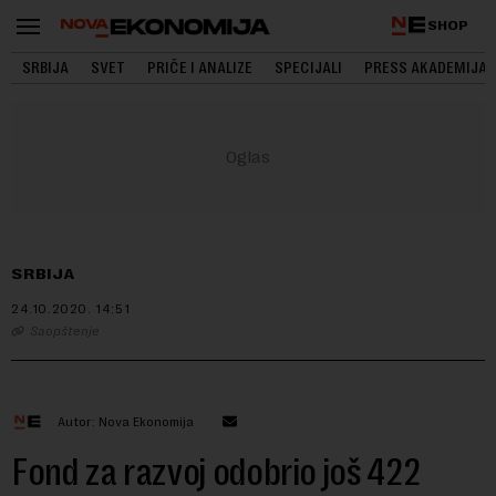
SHOP
SRBIJA
SVET
PRIČE I ANALIZE
SPECIJALI
PRESS AKADEMIJA
SRBIJA
24.10.2020.
14:51
Saopštenje
Autor: Nova Ekonomija
Fond za razvoj odobrio još 422