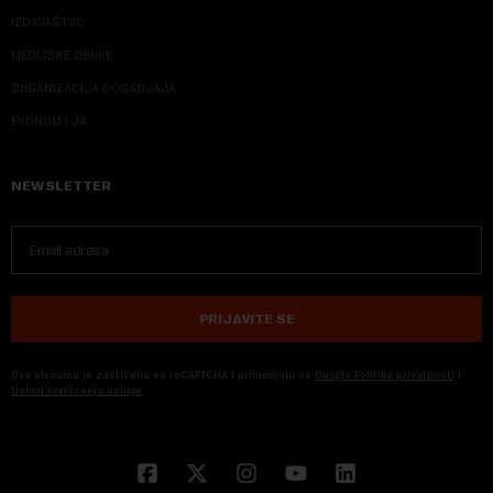
IZDAVAŠTVO
MEDIJSKE OBUKE
ORGANIZACIJA DOGADJAJA
EKONOM I JA
NEWSLETTER
PRIJAVITE SE
Ova stranica je zaštićena sa reCAPTCHA i primenjuju se
Google Politika privatnosti
i
Uslovi korišćenja usluge