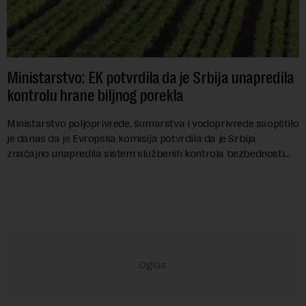
Ministarstvo: EK potvrdila da je Srbija unapredila
kontrolu hrane biljnog porekla
Ministarstvo poljoprivrede, šumarstva i vodoprivrede saopštilo
je danas da je Evropska komisija potvrdila da je Srbija
značajno unapredila sistem službenih kontrola bezbednosti
hrane biljnog porekla, te da k...