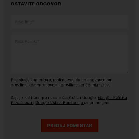
OSTAVITE ODGOVOR
Pre slanja komentara, molimo vas da se upoznate sa
pravilima komentarisanja i pravilima korišćenja sajta.
Sajt je zaštićen pomocu reCaptcha i Google.
Google Politika
Privatnosti
i
Google Uslovi Korišćenja
su primenjeni.