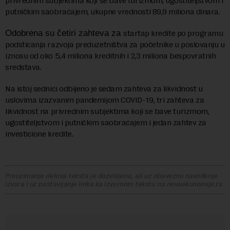
privrednim subjektima koji se bave turizmom, ugostiteljstvom i
putničkim saobraćajem, ukupne vrednosti 89,9 miliona dinara.
Odobrena su četiri zahteva za
startap kredite po programu
podsticanja razvoja preduzetništva za početnike u poslovanju u
iznosu od oko 5,4 miliona kreditnih i 2,3 miliona bespovratnih
sredstava.
Na istoj sednici odbijeno je sedam zahteva za likvidnost u
uslovima izazvanim pandemijom COVID-19, tri zahteva za
likvidnost na privrednim subjektima koji se bave turizmom,
ugostiteljstvom i putničkim saobraćajem i jedan zahtev za
investicione kredite.
Preuzimanje delova teksta je dozvoljeno, ali uz obavezno navođenje
izvora i uz postavljanje linka ka izvornom tekstu na novaekonomija.rs