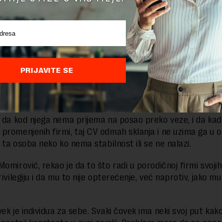
a čuje političare kada kažu da mora da se menja mentalni 
aroda.
v čovekov mentalitet? Nismo u genetskom inženjeringu. T
jaš sistem. Postavi sistem, nemoj da mi pričaš o mentalitet
etrović.
PRIJAVITE SE
da stav „mnogo volim da oponašam Angelu Merkel“ treba 
 vidi kako ona to radi u svojoj zemlji i da počne tako i u Srb
e da kod njega nema prijema na posao preko veze, i da kad
promenjenih firmi, taj CV odmah sklanja i ne uzima ga u ob
e ta osoba neko ko nema stabilnost ili se ne nalazi.
omirović, rekao je da to što radi u porodičnoj firmi svojih
rivilegiju i da mu to nije opterećenje, već naprotiv, jako mu
vek je individua za sebe. Svaki čovek ima neki svoj put kak