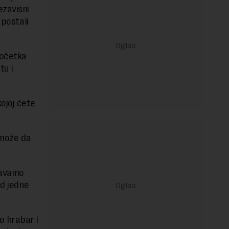
ezavisni
 postali
početka
tu i
ojoj ćete
 može da
javamo
od jedne
o hrabar i