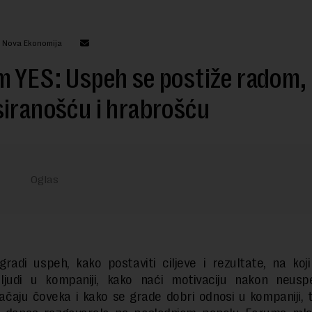
: Nova Ekonomija
 YES: Uspeh se postiže radom,
iranošću i hrabrošću
radi uspeh, kako postaviti ciljeve i rezultate, na koj
 ljudi u kompaniji, kako naći motivaciju nakon neusp
jačaju čoveka i kako se grade dobri odnosi u kompaniji,