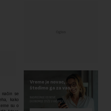
Vreme je novac,
štedimo ga za vas.
i način se
NAJVREDNIJE OD NOVE
eha, kako
EKONOMIJE STIŽE U VAŠ MEJL.
 teme su o