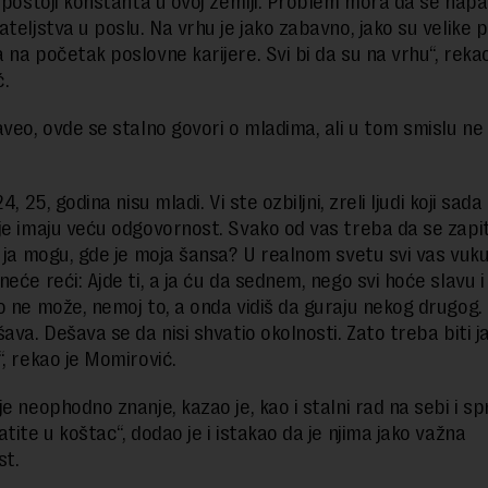
e postoji konstanta u ovoj zemlji. Problem mora da se nap
ateljstva u poslu. Na vrhu je jako zabavno, jako su velike 
 na početak poslovne karijere. Svi bi da su na vrhu“, rekao
.
aveo, ovde se stalno govori o mladima, ali u tom smislu ne
24, 25, godina nisu mladi. Vi ste ozbiljni, zreli ljudi koji sad
je imaju veću odgovornost. Svako od vas treba da se zapit
a ja mogu, gde je moja šansa? U realnom svetu svi vas vuku
eće reći: Ajde ti, a ja ću da sednem, nego svi hoće slavu i
o ne može, nemoj to, a onda vidiš da guraju nekog drugog. 
ava. Dešava se da nisi shvatio okolnosti. Zato treba biti ja
“, rekao je Momirović.
je neophodno znanje, kazao je, kao i stalni rad na sebi i 
tite u koštac“, dodao je i istakao da je njima jako važna
st.