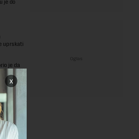
u je do
m
e uprskati
rio je da
: sportom,
x
elikoj
ki jezik“,