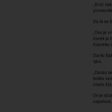
„Kroz naš
promoviše
Da bi se š
„Ovo je v
čovek je 
čopveku da
Darko Babi
njim.
„Danas se
koliko va
znate šta
On je ist
uspehom, 