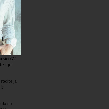
sklop
voj posao
u!“,
i da vodi
iji.
a vidi CV
zir jer
 roditelja
 je
o da se