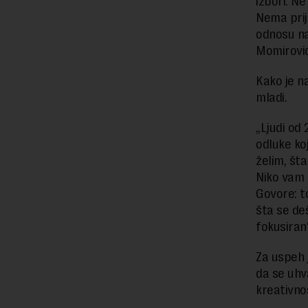
izbori. N
Nema prij
odnosu na
Momirović
Kako je n
mladi.
„Ljudi od 
odluke ko
želim, št
Niko vam n
Govore: t
šta se deš
fokusiran
Za uspeh 
da se uhva
kreativno