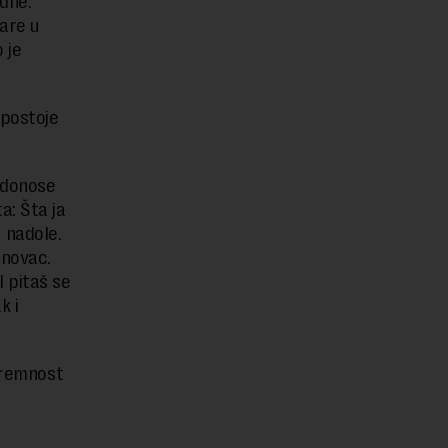
adne.
pare u
 je
 postoje
a donose
a: Šta ja
 nadole.
 novac.
I pitaš se
k i
spremnost