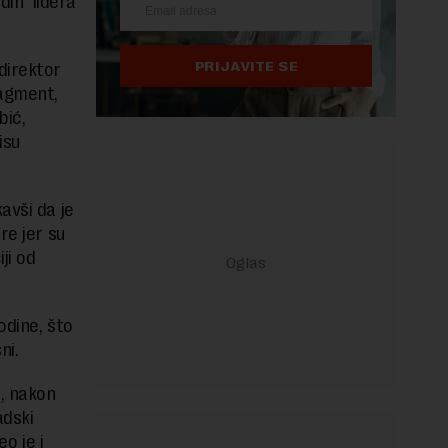
ih lidera
PRIJAVITE SE
direktor
agment,
bić,
isu
avši da je
re jer su
ji od
odine, što
ni.
, nakon
adski
eo je i