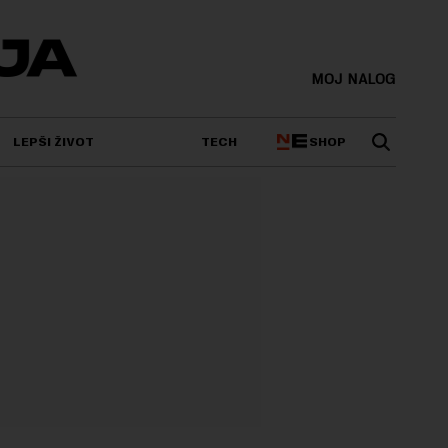
MOJ NALOG
SHOP
LEPŠI ŽIVOT
TECH