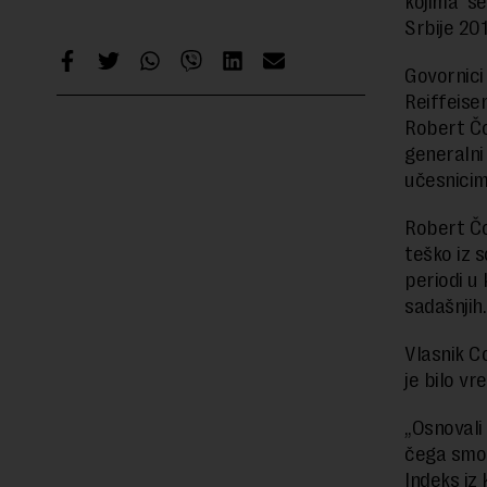
kojima s
Srbije 201
Govornici
Reiffeise
Robert Čo
generalni 
učesnicima
Robert Čo
teško iz 
periodi u 
sadašnjih
Vlasnik C
je bilo v
„Osnovali
čega smo 
Indeks iz 