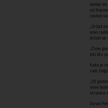
dodao da 
od finansi
zavisni sa
„Držali s
smo radili
držati se 
„Čime god
biti što p
Kako je r
radi. Odg
„25 godin
nove ljud
stranice A
Zoran Pet