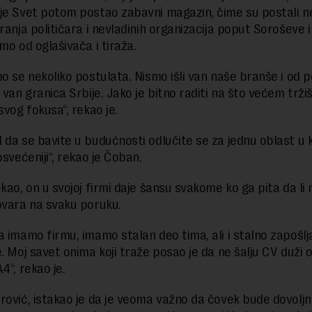
je Svet potom postao zabavni magazin, čime su postali n
ranja političara i nevladinih organizacija poput Soroševe i
mo od oglašivača i tiraža.
mo se nekoliko postulata. Nismo išli van naše branše i od 
 van granica Srbije. Jako je bitno raditi na što većem tržiš
svog fokusa“, rekao je.
 da se bavite u budućnosti odlučite se za jednu oblast u k
osvećeniji“, rekao je Čoban.
ekao, on u svojoj firmi daje šansu svakome ko ga pita da li
ovara na svaku poruku.
a imamo firmu, imamo stalan deo tima, ali i stalno zapošl
e. Moj savet onima koji traže posao je da ne šalju CV duži 
4“, rekao je.
rović, istakao je da je veoma važno da čovek bude dovoljn