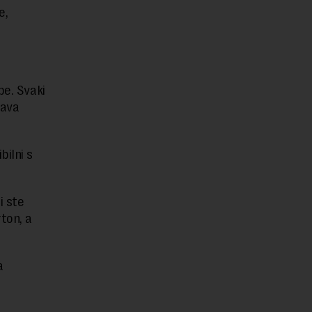
e,
be. Svaki
ćava
bilni s
i ste
ton, a
a