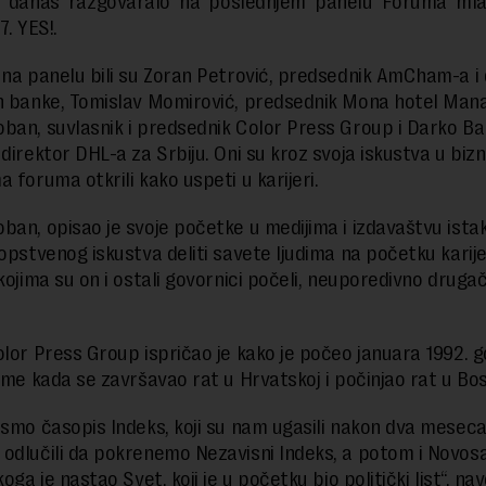
e danas razgovaralo na poslednjem panelu Foruma mlad
7. YES!.
 na panelu bili su Zoran Petrović, predsednik AmCham-a i 
n banke, Tomislav Momirović, predsednik Mona hotel Man
ban, suvlasnik i predsednik Color Press Group i Darko Ba
direktor DHL-a za Srbiju. Oni su kroz svoja iskustva u bizn
 foruma otkrili kako uspeti u karijeri.
ban, opisao je svoje početke u medijima i izdavaštvu istak
sopstvenog iskustva deliti savete ljudima na početku karije
kojima su on i ostali govornici počeli, neuporedivno drugači
.
olor Press Group ispričao je kako je počeo januara 1992. g
reme kada se završavao rat u Hrvatskoj i počinjao rat u Bos
 smo časopis Indeks, koji su nam ugasili nakon dva meseca
odlučili da pokrenemo Nezavisni Indeks, a potom i Novos
koga je nastao Svet, koji je u početku bio politički list“, nav