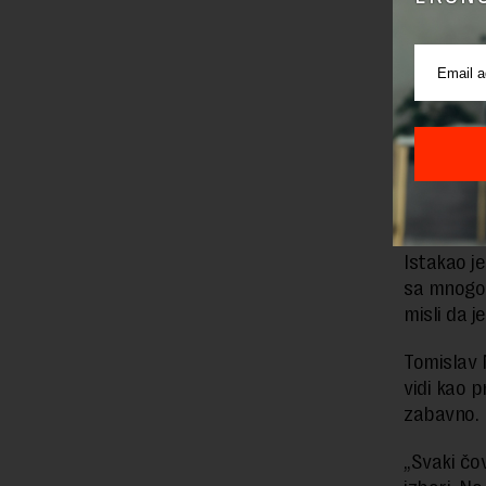
Ne voli d
srpskog n
„Pa, kaka
je da men
rekao je P
Dodao je 
ka tome da
Istakao j
sa mnogo 
misli da j
Tomislav M
vidi kao p
zabavno.
„Svaki čo