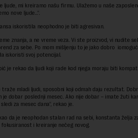
e ljude, mi kreiramo našu firmu. Ulažemo u naše zaposlen
mo nove ljude…“.
ansa iskoristila neophodno je biti agresivan.
reme znanja, a ne vreme veza. Vi ste proizvod, vi nudite se
brend za sebe. Po mom mišljenju to je jako dobro iomogu
 iskoristi svoj potencijal.
ć je rekao da ljudi koji rade kod njega moraju biti kompati
 traže mladi ljudi, sposobni koji odmah daju rezultat. Dobr
m je dobar poslednji mesec. Ako nije dobar – imate žuti kar
 sledi za mesec dana“, rekao je.
akao da je neophodan stalan rad na sebi, konstanta želja z
fokusiranost i kreiranje nečeg novog.