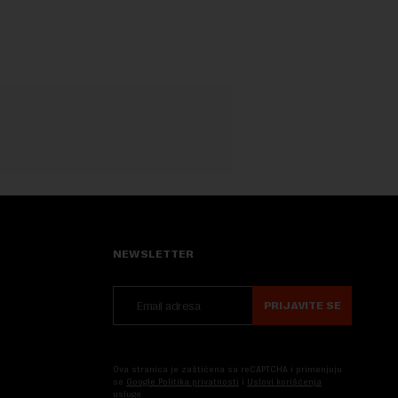
NEWSLETTER
PRIJAVITE SE
Ova stranica je zaštićena sa reCAPTCHA i primenjuju
se
Google Politika privatnosti
i
Uslovi korišćenja
usluge