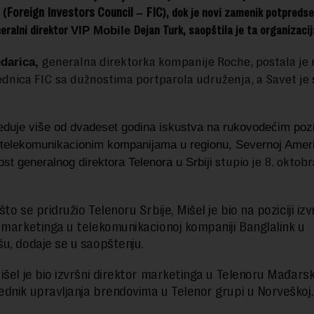
 (
Foreign Investors Council
FIC
), dok je novi zamenik potpreds
–
eralni direktor
Dejan Turk, saopštila je ta organizacij
VIP Mobile
generalna direktorka kompanije Roche, postala je
darica,
dnica FIC sa dužnostima portparola udruženja, a Savet je 
eduje više od dvadeset godina iskustva na rukovodećim poz
 telekomunikacionim kompanijama u regionu, Severnoj Americi
stupio je 8. oktobr
ost
generalnog direktora Telenora u Srbiji
to se pridružio Telenoru Srbije, Mišel je bio na poziciji iz
 marketinga u telekomunikacionoj kompaniji Banglalink u
u, dodaje se u saopštenju.
išel je bio izvršni direktor marketinga u Telenoru Mađarsk
dnik upravljanja brendovima u Telenor grupi u Norveškoj.