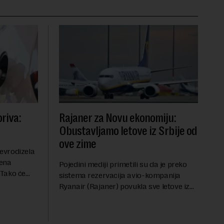
riva:
Rajaner za Novu ekonomiju:
Obustavljamo letove iz Srbije od
ove zime
evrodizela
cena
Pojedini mediji primetili su da je preko
.Tako će
sistema rezervacija avio-kompanija
litru.
Ryanair (Rajaner) povukla sve letove iz
će 202
Niša. U odgovoru Novoj ekonomiji na
pitanje o razlozima za ovo povlačenje,
ovaj avio-gigant...