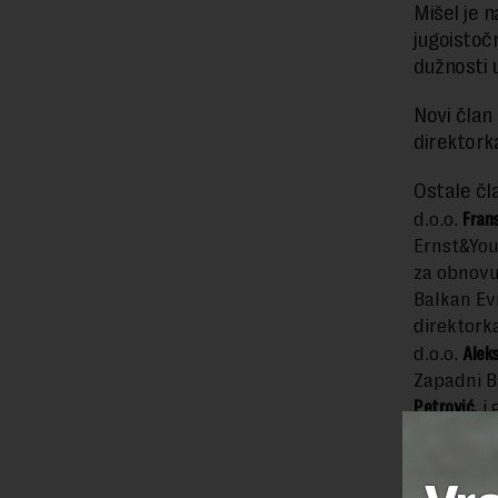
Mišel je 
jugoistoč
dužnosti 
Novi član
direktork
Ostale č
d.o.o.
Fran
Ernst&Yo
za obnovu
Balkan Ev
direktork
d.o.o.
Alek
Zapadni 
Petrović,
i 
FIC
okupl
Srbiju ul