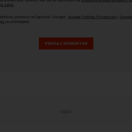
nja komentara, molimo vas da se upoznate sa
pravilima komentarisanja i p
ja sajta.
 zaštićen pomocu reCaptcha i Google.
Google Politika Privatnosti
i
Google
nja
su primenjeni.