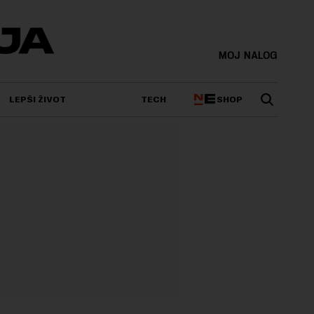
MOJ NALOG
SHOP
LEPŠI ŽIVOT
TECH