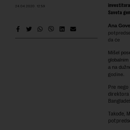
investitora
24.04.2020.
12:59
Saveta gen
Ana Gove
potpredse
da će
Mišel pos
globalnim
a na dužn
godine.
Pre nego š
direktora
Bangladeš
Takođe, M
potpredse