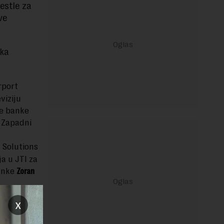
Nestle za
ve
ska
rport
viziju
ke banke
a Zapadni
 Solutions
a u JTI za
anke
Zoran
x
su u
u više od