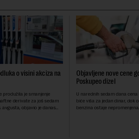
dluka o visini akciza na
Objavljene nove cene go
Poskupeo dizel
e produžila je smanjenje
U narednih sedam dana cena 
naftne derivate za još sedam
biće viša za jedan dinar, dok 
. avgusta, objavio je danas
benzina ostaje nepromenjena
nosi Beta.Postojeće smanjenje
evrodizel koštati 227 dinara po 
i do 9. avgusta kao mera
Cena benzina, kao i dosad, bi
 po...
dinara po litru. ...