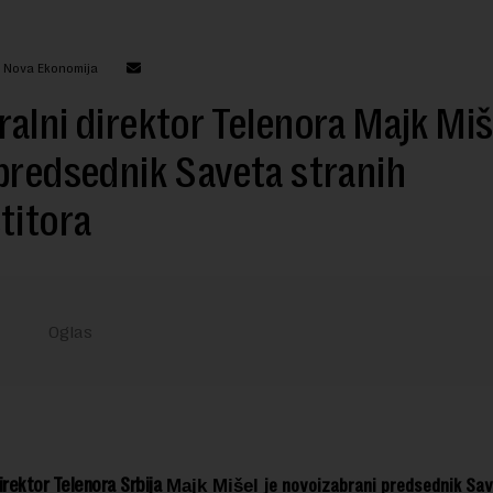
: Nova Ekonomija
alni direktor Telenora Majk Miš
predsednik Saveta stranih
titora
irektor Telenora Srbija
je novoizabrani predsednik Sav
Majk Mišel