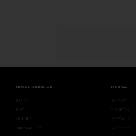
njegove javn...
NOVA EKONOMIJA
O NAMA
SRBIJA
KONTAKT
SVET
MARKETING
KOLUMNE
IMPRESSUM
PRIČE I ANALIZE
NJUZLETER