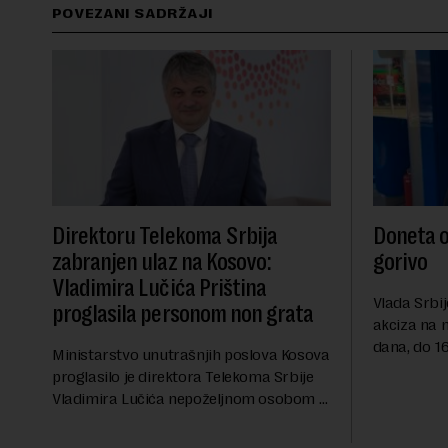
POVEZANI SADRŽAJI
Direktoru Telekoma Srbija
Doneta o
zabranjen ulaz na Kosovo:
gorivo
Vladimira Lučića Priština
Vlada Srbij
proglasila personom non grata
akciza na 
dana, do 16
Ministarstvo unutrašnjih poslova Kosova
RTS, a pre
proglasilo je direktora Telekoma Srbije
akciza važ
Vladimira Lučića nepoželjnom osobom i
ublažavanja
trajno mu zabranilo ulazak, tranzit i
boravak na Kosovu, navodeći kao razlog