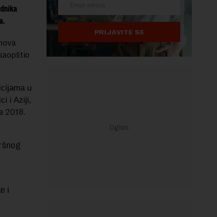
ednika
a.
PRIJAVITE SE
 nova
saopštio
icijama u
 i Aziji,
a 2018.
vršnog
e i