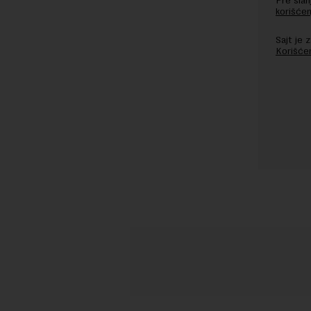
Pre sla
korišćen
Sajt je
Korišće