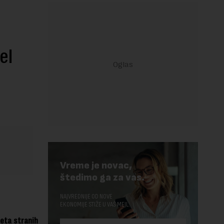
el
Vreme je novac,
štedimo ga za vas.
NAJVREDNIJE OD NOVE
EKONOMIJE STIŽE U VAŠ MEJL.
eta stranih