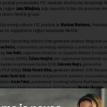
na poziciji predsednika FIC nasledio direktorku kompanije 
ni region
Janu Mihajlovu,
koja napušta Srbiju da preuzme no
u okviru Nestle grupe.
 Upravnog odbora FIC postala je
Mariana Marinova,
finansij
aa za Jugoistočni region kompanije Nestle.
lanove Upravnog odbora čine
Belgrade ai
generalni direktor
soa Berizo,
rukovodilac poreskog odeljenja u preduzeću za re
ung
Ivan Rakić,
regionalni direktor za Zapadni Balkan Evrops
 i razvoj (EBRD)
Žužana Hargitai,
šef regionalne kancelarije z
ropske investicione banke (EIB)
Dubravka Negre,
generalna
a
Silvija Verneti-Blina,
G4S Secure
FCA Srbija
generalni direktor
sander David Sold,
direktor korporativnih poslova i komunikacij
Balkan
Goran Pekez,
predsednik Izvršnog odbora Raiffeisen b
generalni direktor kompanije SGS Beograd
Marinko Ukropina.
jamo oko 120 kompanija iz različitih delova sveta koje 
ožile preko 35 milijarde evra i koje direktno zapošljavaj