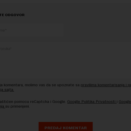
TE ODGOVOR
nja komentara, molimo vas da se upoznate sa
pravilima komentarisanja i p
ja sajta.
 zaštićen pomocu reCaptcha i Google.
Google Politika Privatnosti
i
Google
nja
su primenjeni.