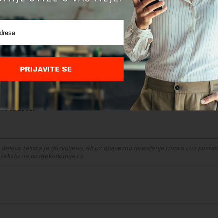
 vrednosti, odnosno da vrednost izmene mora biti manja
nara.
 ugovorena vrednost, sa uračunatim PDV-om, iznosi 441,9
konačna 598 miliona. Razlika iznosi 156 miliona dinara, što
 i jednu i drugu stavku.
PRIJAVITE SE
Magločistača kako ovo objašnjavaju, u Preduzeću Park Palić navode
onu o javnim nabavkama dozvoljena izmena ugovora do 50 odsto vr
ne radove.
delova teksta je dozvoljeno, ali uz obavezno navođenje izvora i uz postavl
 tekstu na novaekonomija.rs