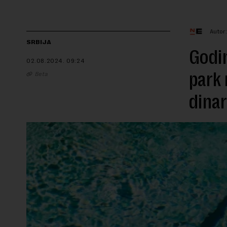
Autor
SRBIJA
Godin
02.08.2024.
09:24
park 
Beta
dina