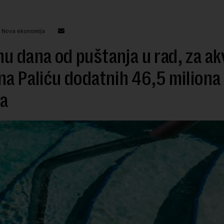
: Nova ekonomija
u dana od puštanja u rad, za ak
na Paliću dodatnih 46,5 miliona
ra