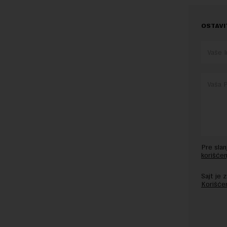
OSTAVI
Pre sla
korišćen
Sajt je
Korišće