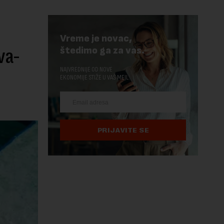
Vreme je novac,
va-
štedimo ga za vas.
NAJVREDNIJE OD NOVE
EKONOMIJE STIŽE U VAŠ MEJL.
PRIJAVITE SE