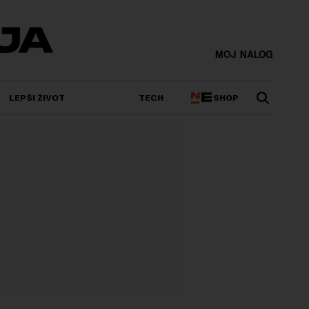
MOJ NALOG
SHOP
LEPŠI ŽIVOT
TECH