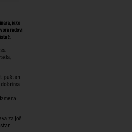
inara, iako
ovora radovi
istač.
 sa
rada,
at pušten
i dobrima
a izmena
ava za još
estan