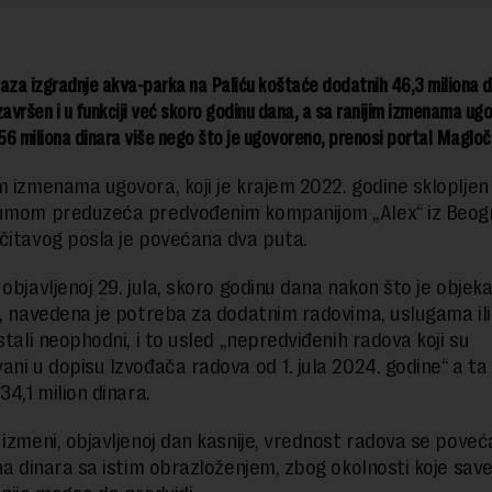
aza izgradnje akva-parka na Paliću koštaće dodatnih 46,3 miliona d
završen i u funkciji već skoro godinu dana, a sa ranijim izmenama ug
156 miliona dinara više nego što je ugovoreno, prenosi portal Magloč
m izmenama ugovora, koji je krajem 2022. godine sklopljen
jumom preduzeća predvođenim kompanijom „Alex“ iz Beog
čitavog posla je povećana dva puta.
 objavljenoj 29. jula, skoro godinu dana nakon što je objek
u, navedena je potreba za dodatnim radovima, uslugama il
stali neophodni, i to usled „nepredviđenih radova koji su
ani u dopisu Izvođača radova od 1. jula 2024. godine“ a t
34,1 milion dinara.
 izmeni, objavljenoj dan kasnije, vrednost radova se poveć
ona dinara sa istim obrazloženjem, zbog okolnosti koje sav