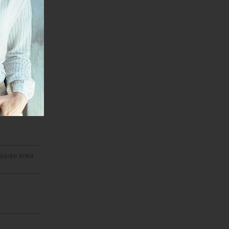
 od 50
 miliona
 da je
ednosti za
janje linka