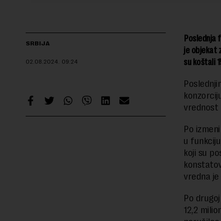
Poslednja f
SRBIJA
je objekat 
su koštali 
02.08.2024.
09:24
Poslednji
konzorci
vrednost 
Po izmeni
u funkcij
koji su po
konstatov
vredna je 
Po drugoj
12,2 mili