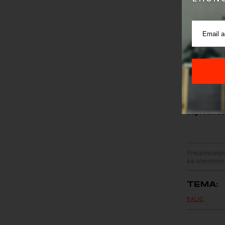
ugovorene
miliona di
Prvobitno
dinara, a 
premašuje
Na pitanje 
shodno Zak
nepredviđe
Preuzimanje 
ka izvornom
TEMA:
PALIĆ