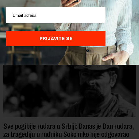
Papua Nova Gvineja jedna je od 141 međunarodne učesnice
koje su do sada potvrdile učešće na specijalizovanoj
međunarodnoj izložbi "Ekspu 2027" Beograd, gde će predstaviti
i kao državu sa najvećom jezičkom ra...
PRIJAVITE SE
Sve pogibije rudara u Srbiji: Danas je Dan rudara,
za tragediju u rudniku Soko niko nije odgovarao