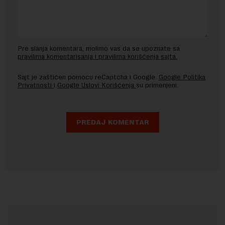
Pre slanja komentara, molimo vas da se upoznate sa
pravilima komentarisanja i pravilima korišćenja sajta.
Sajt je zaštićen pomocu reCaptcha i Google.
Google Politika
Privatnosti
i
Google Uslovi Korišćenja
su primenjeni.