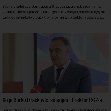
Srbija obeležava Dan rudara 6. avgusta, u znak sećanja na
veliku radničku pobedu 1903. godine. Zemlja i odnosi u njoj od
tada su se nekoliko puta transformisali, a sektor rudarstva
danas karakterišu velike r...
Ko je Borko Drašković, smenjeni direktor RGZ-a
Borko Drašković, dosadašnji direktor Republičkog geodetskog