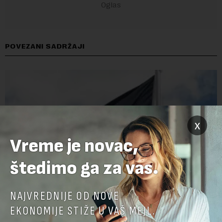
POVEZANI SADRŽAJI
x
Vreme je novac,
štedimo ga za vas.
NAJVREDNIJE OD NOVE
Papua Nova Gvineja potvrdila učešće na Ekspo
EKONOMIJE STIŽE U VAŠ MEJL.
2027