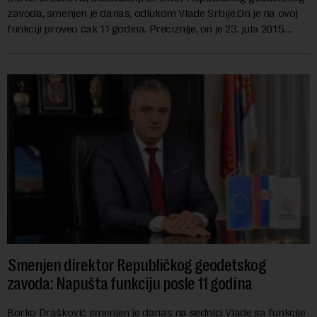
zavoda, smenjen je danas, odlukom Vlade Srbije.On je na ovoj
funkciji proveo čak 11 godina. Preciznije, on je 23. jula 2015.
izabran za v.d. di...
Smenjen direktor Republičkog geodetskog
zavoda: Napušta funkciju posle 11 godina
Borko Drašković smenjen je danas na sednici Vlade sa funkcije