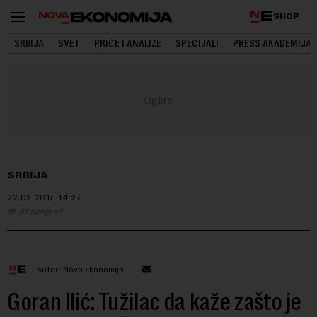
SHOP
SRBIJA
SVET
PRIČE I ANALIZE
SPECIJALI
PRESS AKADEMIJA
SRBIJA
22.09.2017.
14:27
N1 Beograd
Autor: Nova Ekonomija
Goran Ilić: Tužilac da kaže zašto je