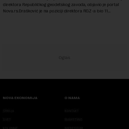
direktora Republičkog geodetskog zavoda, objavio je portal
Nova.rs.Drašković je na poziciji direktora RGZ-a bio 11
godina.Kako piše Nova....
NOVA EKONOMIJA
O NAMA
SRBIJA
KONTAKT
SVET
MARKETING
KOLUMNE
IMPRESSUM