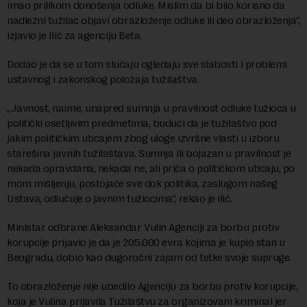
imao prilikom donošenja odluke. Mislim da bi bilo korisno da
nadležni tužilac objavi obrazloženje odluke ili deo obrazloženja“,
izjavio je Ilić za agenciju Beta.
Dodao je da se u tom slučaju ogledaju sve slabosti i problemi
ustavnog i zakonskog položaja tužilaštva.
„Javnost, naime, unapred sumnja u pravilnost odluke tužioca u
politički osetljivim predmetima, budući da je tužilaštvo pod
jakim političkim uticajem zbog uloge izvršne vlasti u izboru
starešina javnih tužilaštava. Sumnja ili bojazan u pravilnost je
nekada opravdana, nekada ne, ali priča o političkom uticaju, po
mom mišljenju, postojaće sve dok politika, zaslugom našeg
Ustava, odlučuje o javnim tužiocima“, rekao je ilić.
Ministar odbrane Aleksandar Vulin Agenciji za borbu protiv
korupcije prijavio je da je 205.000 evra kojima je kupio stan u
Beogradu, dobio kao dugoročni zajam od tetke svoje supruge.
To obrazloženje nije ubedilo Agenciju za borbu protiv korupcije,
koja je Vulina prijavila Tužilaštvu za organizovani kriminal jer