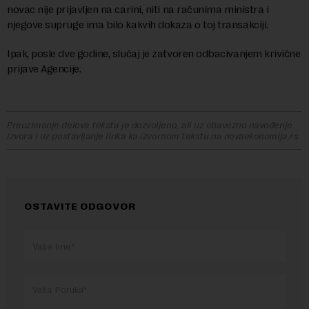
novac nije prijavljen na carini, niti na računima ministra i
njegove supruge ima bilo kakvih dokaza o toj transakciji.
Ipak, posle dve godine, slučaj je zatvoren odbacivanjem krivične
prijave Agencije.
Preuzimanje delova teksta je dozvoljeno, ali uz obavezno navođenje
izvora i uz postavljanje linka ka izvornom tekstu na novaekonomija.rs
OSTAVITE ODGOVOR