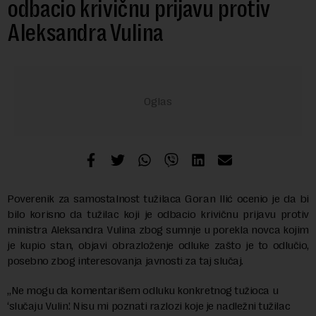
odbacio krivičnu prijavu protiv
Aleksandra Vulina
Poverenik za samostalnost tužilaca Goran Ilić ocenio je da bi
bilo korisno da tužilac koji je odbacio krivičnu prijavu protiv
ministra Aleksandra Vulina zbog sumnje u porekla novca kojim
je kupio stan, objavi obrazloženje odluke zašto je to odlučio,
posebno zbog interesovanja javnosti za taj slučaj.
„Ne mogu da komentarišem odluku konkretnog tužioca u
‘slučaju Vulin’. Nisu mi poznati razlozi koje je nadležni tužilac