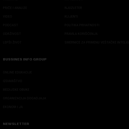
PRIČE I ANALIZE
NJUZLETER
VIDEO
KLIJENTI
PODCAST
POLITIKA PRIVATNOSTI
ODRŽIVOST
PRAVILA KORIŠĆENJA
LEPŠI ŽIVOT
SMERNICE ZA PRIMENU VEŠTAČKE INTELI
BUSSINES INFO GROUP
ONLINE EDUKACIJE
IZDAVAŠTVO
MEDIJSKE OBUKE
ORGANIZACIJA DOGADJAJA
EKONOM I JA
NEWSLETTER