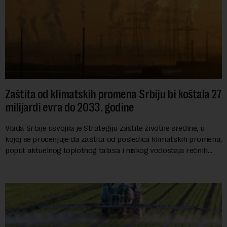
Zaštita od klimatskih promena Srbiju bi koštala 27
milijardi evra do 2033. godine
Vlada Srbije usvojila je Strategiju zaštite životne sredine, u
kojoj se procenjuje da zaštita od posledica klimatskih promena,
poput aktuelnog toplotnog talasa i niskog vodostaja rečnih
slivova, zahteva inve...