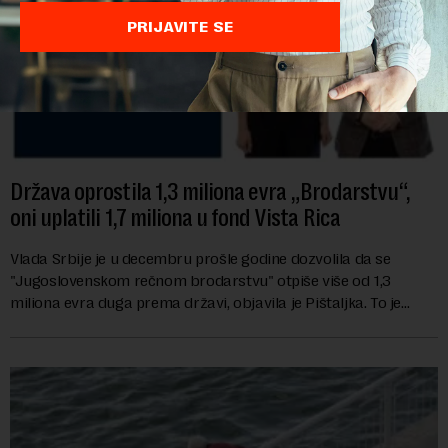
PRIJAVITE SE
Država oprostila 1,3 miliona evra „Brodarstvu“,
oni uplatili 1,7 miliona u fond Vista Rica
Vlada Srbije je u decembru prošle godine dozvolila da se
"Jugoslovenskom rečnom brodarstvu" otpiše više od 1,3
miliona evra duga prema državi, objavila je Pištaljka. To je
učinjeno zaključkom koji do danas n...