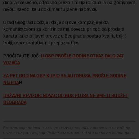
dinara mesečno, odnosno preko 7 milijardi dinara na godišnjem
nivou, navodi se u dokumentu javne nabavke.
Grad Beograd dodaje i da je cilj ove kampanje je da
komunikacijom sa korisinicama poveća prihod od prodaje
karata kako bi javni prevoz u Beogradu postao kvalitetniji i
bolji, reprezentativan i prepoznatljiv.
PROČITAJTE JOŠ:
U GSP PROŠLE GODINE OTKAZ DALO 247
VOZAČA
ZA PET GODINA GSP KUPIO 95 AUTOBUSA, PROŠLE GODINE
NIJEDA
N
DRŽAVNI REVIZOR: NOVAC OD BUS PLUSA NE SME U BUDŽET
BEOGRADA
Preuzimanje delova teksta je dozvoljeno, ali uz obavezno navođenje
izvora i uz postavljanje linka ka izvornom tekstu na novaekonomija.rs