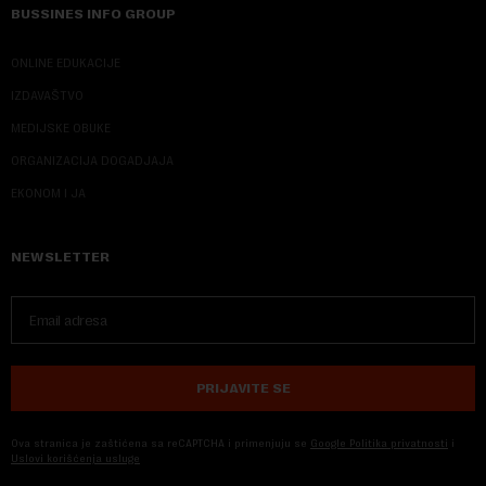
BUSSINES INFO GROUP
ONLINE EDUKACIJE
IZDAVAŠTVO
MEDIJSKE OBUKE
ORGANIZACIJA DOGADJAJA
EKONOM I JA
NEWSLETTER
PRIJAVITE SE
Ova stranica je zaštićena sa reCAPTCHA i primenjuju se
Google Politika privatnosti
i
Uslovi korišćenja usluge