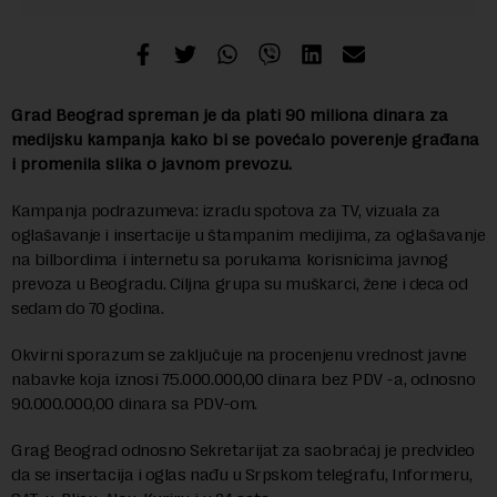
Grad Beograd spreman je da plati 90 miliona dinara za
medijsku kampanja kako bi se povećalo poverenje građana
i promenila slika o javnom prevozu.
Kampanja podrazumeva: izradu spotova za TV, vizuala za
oglašavanje i insertacije u štampanim medijima, za oglašavanje
na bilbordima i internetu sa porukama korisnicima javnog
prevoza u Beogradu. Ciljna grupa su muškarci, žene i deca od
sedam do 70 godina.
Okvirni sporazum se zaključuje na procenjenu vrednost javne
nabavke koja iznosi 75.000.000,00 dinara bez PDV -a, odnosno
90.000.000,00 dinara sa PDV-om.
Grag Beograd odnosno Sekretarijat za saobraćaj je predvideo
da se insertacija i oglas nađu u Srpskom telegrafu, Informeru,