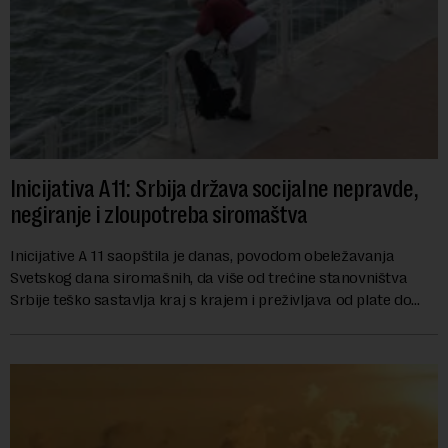
Inicijativa A11: Srbija država socijalne nepravde,
negiranje i zloupotreba siromaštva
Inicijative A 11 saopštila je danas, povodom obeležavanja
Svetskog dana siromašnih, da više od trećine stanovništva
Srbije teško sastavlja kraj s krajem i preživljava od plate do
plate.U saopštenju piše ...