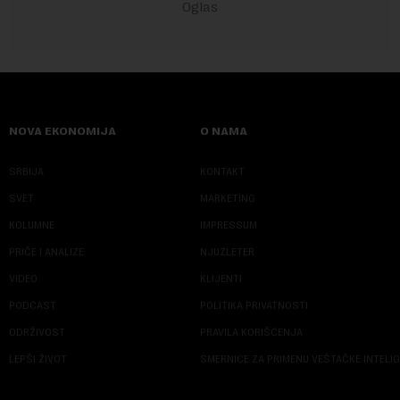
NOVA EKONOMIJA
O NAMA
SRBIJA
KONTAKT
SVET
MARKETING
KOLUMNE
IMPRESSUM
PRIČE I ANALIZE
NJUZLETER
VIDEO
KLIJENTI
PODCAST
POLITIKA PRIVATNOSTI
ODRŽIVOST
PRAVILA KORIŠĆENJA
LEPŠI ŽIVOT
SMERNICE ZA PRIMENU VEŠTAČKE INTELI