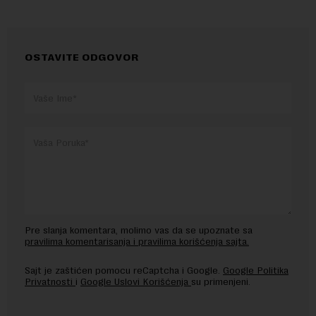
OSTAVITE ODGOVOR
Pre slanja komentara, molimo vas da se upoznate sa
pravilima komentarisanja i pravilima korišćenja sajta.
Sajt je zaštićen pomocu reCaptcha i Google.
Google Politika
Privatnosti
i
Google Uslovi Korišćenja
su primenjeni.