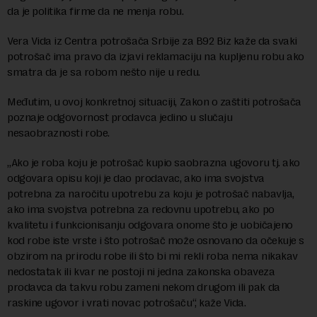
da je politika firme da ne menja robu.
Vera Vida iz Centra potrošača Srbije za B92 Biz kaže da svaki
potrošač ima pravo da izjavi reklamaciju na kupljenu robu ako
smatra da je sa robom nešto nije u redu.
Međutim, u ovoj konkretnoj situaciji, Zakon o zaštiti potrošača
poznaje odgovornost prodavca jedino u slučaju
nesaobraznosti robe.
„Ako je roba koju je potrošač kupio saobrazna ugovoru tj. ako
odgovara opisu koji je dao prodavac, ako ima svojstva
potrebna za naročitu upotrebu za koju je potrošač nabavlja,
ako ima svojstva potrebna za redovnu upotrebu, ako po
kvalitetu i funkcionisanju odgovara onome što je uobičajeno
kod robe iste vrste i što potrošač može osnovano da očekuje s
obzirom na prirodu robe ili što bi mi rekli roba nema nikakav
nedostatak ili kvar ne postoji ni jedna zakonska obaveza
prodavca da takvu robu zameni nekom drugom ili pak da
raskine ugovor i vrati novac potrošaču“, kaže Vida.