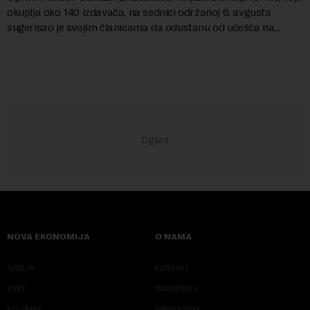
okuplja oko 140 izdavača, na sednici održanoj 6. avgusta
sugerisao je svojim članicama da odustanu od učešća na
predstojećem Sajmu knjiga. Vrem...
NOVA EKONOMIJA
O NAMA
SRBIJA
KONTAKT
SVET
MARKETING
KOLUMNE
IMPRESSUM