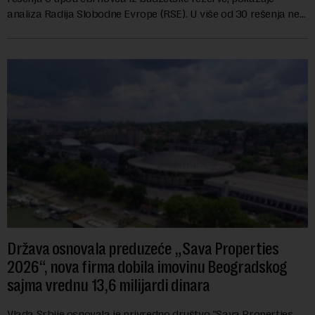
analiza Radija Slobodne Evrope (RSE). U više od 30 rešenja ne
navodi se tačan iznos koji će ...
Država osnovala preduzeće „Sava Properties
2026“, nova firma dobila imovinu Beogradskog
sajma vrednu 13,6 milijardi dinara
Vlada Srbije osnovala je privredno društvo "Sava Properties