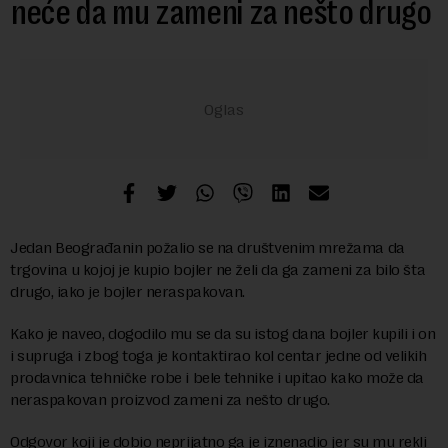
neće da mu zameni za nešto drugo
Jedan Beograđanin požalio se na društvenim mrežama da
trgovina u kojoj je kupio bojler ne želi da ga zameni za bilo šta
drugo, iako je bojler neraspakovan.
Kako je naveo, dogodilo mu se da su istog dana bojler kupili i on
i supruga i zbog toga je kontaktirao kol centar jedne od velikih
prodavnica tehničke robe i bele tehnike i upitao kako može da
neraspakovan proizvod zameni za nešto drugo.
Odgovor koji je dobio neprijatno ga je iznenadio jer su mu rekli