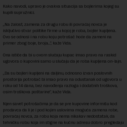
Kako navodi, upravo je ovakva situacija sa bojlerima kojeg su
kupili supružnici.
„Na žalost, zamena za drugu robu ili povraćaj novca je
isključivo stvar politike firme u kojoj je roba, bojler kupljena.
Ovo se odnosi i na robu koju potrošač hoće da zameni na
primer zbog boje, broja…“, kaže Vida.
Ona ističe da bi u ovom slučaju kupac imao pravo na raskid
ugovora o kupovini samo u slučaju da je roba kupljena on-lajn.
„Da su bojleri kupljeni na daljinu, odnosno izvan poslovnih
prostorija potrošač bi imao pravo na odustanak od ugovora u
roku od 14 dana, bez navođenja razloga i dodatnih troškova,
osim troškova poštarine“, kaže Vida.
Njen savet potrošačima je da se pre kupovine informišu kod
prodavca da li je i pod kojim uslovima moguća zamena robe,
povraćaj novca, za robu koja nema nikakav nedostatak, da
tehničku robu koja im stigne na kućnu adresu dobro pregledaju