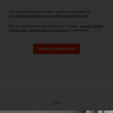
Pre slanja komentara, molimo vas da se upoznate sa
pravilima komentarisanja i pravilima korišćenja sajta.
Sajt je zaštićen pomocu reCaptcha i Google.
Google Politika
Privatnosti
i
Google Uslovi Korišćenja
su primenjeni.