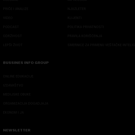
PRIČE I ANALIZE
NJUZLETER
VIDEO
KLIJENTI
PODCAST
POLITIKA PRIVATNOSTI
ODRŽIVOST
PRAVILA KORIŠĆENJA
LEPŠI ŽIVOT
SMERNICE ZA PRIMENU VEŠTAČKE INTELI
BUSSINES INFO GROUP
ONLINE EDUKACIJE
IZDAVAŠTVO
MEDIJSKE OBUKE
ORGANIZACIJA DOGADJAJA
EKONOM I JA
NEWSLETTER