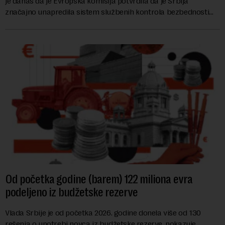
je danas da je Evropska komisija potvrdila da je Srbija
značajno unapredila sistem službenih kontrola bezbednosti
hrane biljnog porekla, te da k...
Od početka godine (barem) 122 miliona evra
podeljeno iz budžetske rezerve
Vlada Srbije je od početka 2026. godine donela više od 130
rešenja o upotrebi novca iz budžetske rezerve, pokazuje