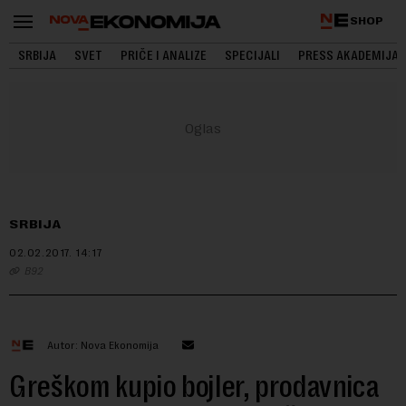
SHOP
SRBIJA
SVET
PRIČE I ANALIZE
SPECIJALI
PRESS AKADEMIJA
SRBIJA
02.02.2017.
14:17
B92
Autor: Nova Ekonomija
Greškom kupio bojler, prodavnica