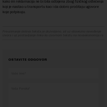
kako im reklamacija ne bi bila odbijena zbog fizičkog oštećenja
koji je nastao u transportu kao i da dobro pročitaju ugovore
koje potpisuju.
Preuzimanje delova teksta je dozvoljeno, ali uz obavezno navođenje
izvora i uz postavljanje linka ka izvornom tekstu na novaekonomija.rs
OSTAVITE ODGOVOR