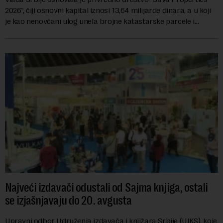
2026", čiji osnovni kapital iznosi 13,64 milijarde dinara, a u koji
je kao nenovčani ulog unela brojne katastarske parcele i
objekte u okviru kompl...
Najveći izdavači odustali od Sajma knjiga, ostali
se izjašnjavaju do 20. avgusta
Upravni odbor Udruženja izdavača i knjižara Srbije (UIKS), koje