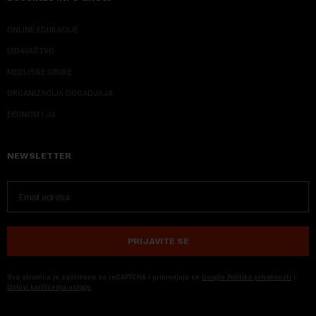
ONLINE EDUKACIJE
IZDAVAŠTVO
MEDIJSKE OBUKE
ORGANIZACIJA DOGADJAJA
EKONOM I JA
NEWSLETTER
PRIJAVITE SE
Ova stranica je zaštićena sa reCAPTCHA i primenjuju se
Google Politika privatnosti
i
Uslovi korišćenja usluge