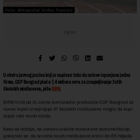
Foto: Wikipedia/ Srđan Popović
U okviru javnog poziva koji je napisan tako da uslove ispunjava jedna
firma, GSP Beograd plaća 7,4 miliona evra za iznajmljivanje žutih
školskih minibuseva, piše
BIRN
.
BIRN tvrdi da bi Javno komunalno preduzeće GSP Beograd za
novac kojim iznajmljuje 47 školskih minibuseva moglo da kupi
duplo više novih vozila.
Kako se dodaje, na osnovu analize konkursne dokumentacije,
pokazalo se da se cene novih minibuseva kreću do 85 hiljada