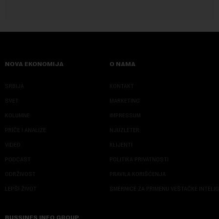
NOVA EKONOMIJA
O NAMA
SRBIJA
KONTAKT
SVET
MARKETING
KOLUMNE
IMPRESSUM
PRIČE I ANALIZE
NJUZLETER
VIDEO
KLIJENTI
PODCAST
POLITIKA PRIVATNOSTI
ODRŽIVOST
PRAVILA KORIŠĆENJA
LEPŠI ŽIVOT
SMERNICE ZA PRIMENU VEŠTAČKE INTELI
BUSSINES INFO GROUP