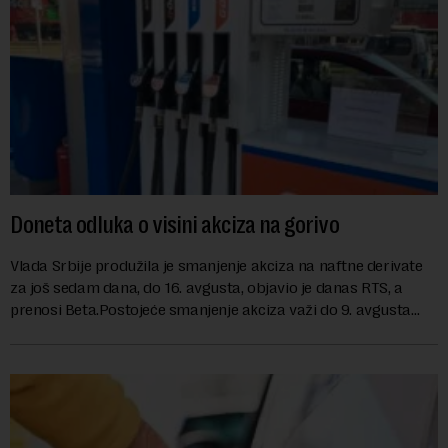
Doneta odluka o visini akciza na gorivo
Vlada Srbije produžila je smanjenje akciza na naftne derivate
za još sedam dana, do 16. avgusta, objavio je danas RTS, a
prenosi Beta.Postojeće smanjenje akciza važi do 9. avgusta
kao mera ublažavanja po...