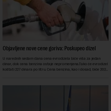
Objavljene nove cene goriva: Poskupeo dizel
U narednih sedam dana cena evrodizela biće viša za jedan
dinar, dok cena benzina ostaje nepromenjena.Tako će evrodizel
koštati 227 dinara po litru. Cena benzina, kao i dosad, biće 202
dinara po litru. ...