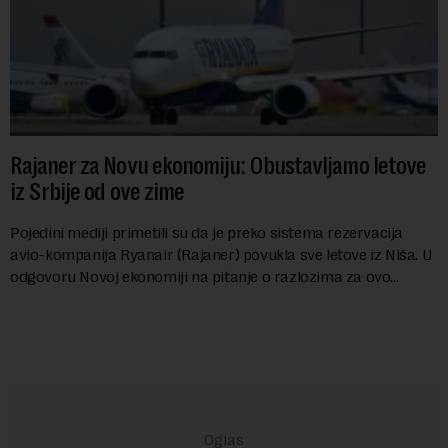
Rajaner za Novu ekonomiju: Obustavljamo letove
iz Srbije od ove zime
Pojedini mediji primetili su da je preko sistema rezervacija
avio-kompanija Ryanair (Rajaner) povukla sve letove iz Niša. U
odgovoru Novoj ekonomiji na pitanje o razlozima za ovo
povlačenje, ovaj avio-gigant...