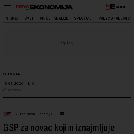
SHOP
SRBIJA
SVET
PRIČE I ANALIZE
SPECIJALI
PRESS AKADEMIJA
SRBIJA
18.09.2020.
11:10
javno.rs
Autor: Nova Ekonomija
GSP za novac kojim iznajmljuje