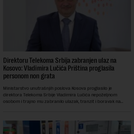
Direktoru Telekoma Srbija zabranjen ulaz na
Kosovo: Vladimira Lučića Priština proglasila
personom non grata
Ministarstvo unutrašnjih poslova Kosova proglasilo je
direktora Telekoma Srbije Vladimira Lučića nepoželjnom
osobom i trajno mu zabranilo ulazak, tranzit i boravak na
Kosovu, navodeći kao razlog njegove javn...