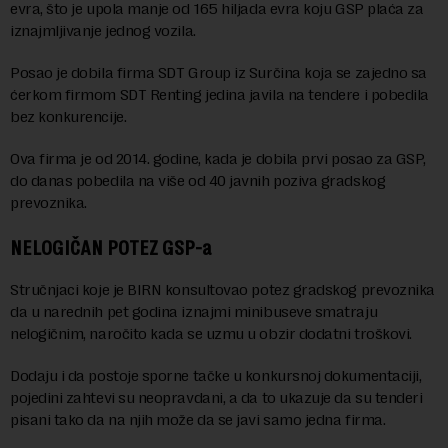
evra, što je upola manje od 165 hiljada evra koju GSP plaća za
iznajmljivanje jednog vozila.
Posao je dobila firma SDT Group iz Surčina koja se zajedno sa
ćerkom firmom SDT Renting jedina javila na tendere i pobedila
bez konkurencije.
Ova firma je od 2014. godine, kada je dobila prvi posao za GSP,
do danas pobedila na više od 40 javnih poziva gradskog
prevoznika.
NELOGIČAN POTEZ GSP-a
Stručnjaci koje je BIRN konsultovao potez gradskog prevoznika
da u narednih pet godina iznajmi minibuseve smatraju
nelogičnim, naročito kada se uzmu u obzir dodatni troškovi.
Dodaju i da postoje sporne tačke u konkursnoj dokumentaciji,
pojedini zahtevi su neopravdani, a da to ukazuje da su tenderi
pisani tako da na njih može da se javi samo jedna firma.