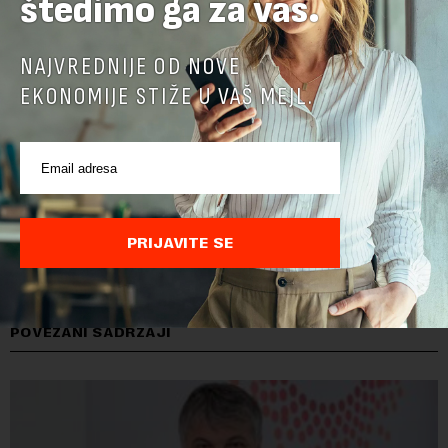
štedimo ga za vas.
NAJVREDNIJE OD NOVE
EKONOMIJE STIŽE U VAŠ MEJL.
PRIJAVITE SE
POVEZANI SADRŽAJI