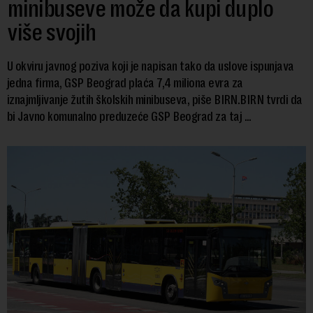
minibuseve može da kupi duplo
više svojih
U okviru javnog poziva koji je napisan tako da uslove ispunjava
jedna firma, GSP Beograd plaća 7,4 miliona evra za
iznajmljivanje žutih školskih minibuseva, piše BIRN.BIRN tvrdi da
bi Javno komunalno preduzeće GSP Beograd za taj ...