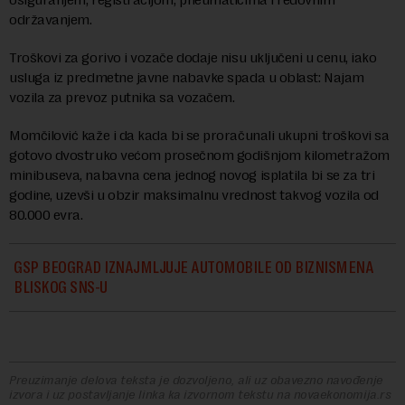
održavanjem.
Troškovi za gorivo i vozače dodaje nisu uključeni u cenu, iako
usluga iz predmetne javne nabavke spada u oblast: Najam
vozila za prevoz putnika sa vozačem.
Momčilović kaže i da kada bi se proračunali ukupni troškovi sa
gotovo dvostruko većom prosečnom godišnjom kilometražom
minibuseva, nabavna cena jednog novog isplatila bi se za tri
godine, uzevši u obzir maksimalnu vrednost takvog vozila od
80.000 evra.
GSP BEOGRAD IZNAJMLJUJE AUTOMOBILE OD BIZNISMENA
BLISKOG SNS-U
Preuzimanje delova teksta je dozvoljeno, ali uz obavezno navođenje
izvora i uz postavljanje linka ka izvornom tekstu na novaekonomija.rs