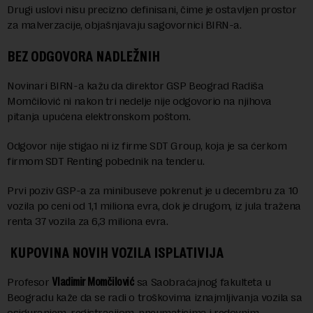
Drugi uslovi nisu precizno definisani, čime je ostavljen prostor
za malverzacije, objašnjavaju sagovornici BIRN-a.
BEZ ODGOVORA NADLEŽNIH
Novinari BIRN-a kažu da direktor GSP Beograd Radiša
Momčilović ni nakon tri nedelje nije odgovorio na njihova
pitanja upućena elektronskom poštom.
Odgovor nije stigao ni iz firme SDT Group, koja je sa ćerkom
firmom SDT Renting pobednik na tenderu.
Prvi poziv GSP-a za minibuseve pokrenut je u decembru za 10
vozila po ceni od 1,1 miliona evra, dok je drugom, iz jula tražena
renta 37 vozila za 6,3 miliona evra.
KUPOVINA NOVIH VOZILA ISPLATIVIJA
Profesor
Vladimir Momčilović
sa Saobraćajnog fakulteta u
Beogradu kaže da se radi o troškovima iznajmljivanja vozila sa
osiguranjem, registracijom, pneumaticima i redovnim